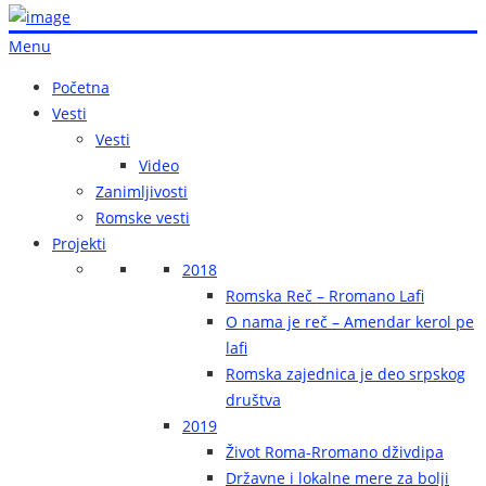
Menu
Početna
Vesti
Vesti
Video
Zanimljivosti
Romske vesti
Projekti
2018
Romska Reč – Rromano Lafi
O nama je reč – Amendar kerol pe
lafi
Romska zajednica je deo srpskog
društva
2019
Život Roma-Rromano dživdipa
Državne i lokalne mere za bolji