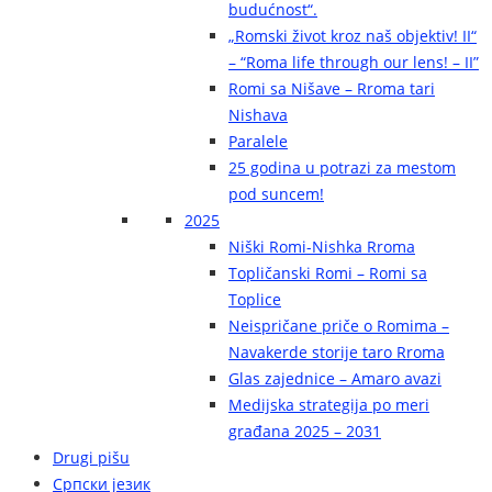
budućnost“.
„Romski život kroz naš objektiv! II“
– “Roma life through our lens! – II”
Romi sa Nišave – Rroma tari
Nishava
Paralele
25 godina u potrazi za mestom
pod suncem!
2025
Niški Romi-Nishka Rroma
Topličanski Romi – Romi sa
Toplice
Neispričane priče o Romima –
Navakerde storije taro Rroma
Glas zajednice – Amaro avazi
Medijska strategija po meri
građana 2025 – 2031
Drugi pišu
Српски језик