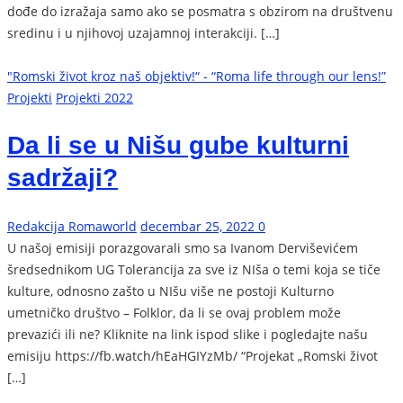
dođe do izražaja samo ako se posmatra s obzirom na društvenu
sredinu i u njihovoj uzajamnoj interakciji. […]
"Romski život kroz naš objektiv!“ - “Roma life through our lens!”
Projekti
Projekti 2022
Da li se u Nišu gube kulturni
sadržaji?
Redakcija Romaworld
decembar 25, 2022
0
U našoj emisiji porazgovarali smo sa Ivanom Derviševićem
šredsednikom UG Tolerancija za sve iz NIša o temi koja se tiče
kulture, odnosno zašto u NIšu više ne postoji Kulturno
umetničko društvo – Folklor, da li se ovaj problem može
prevazići ili ne? Kliknite na link ispod slike i pogledajte našu
emisiju https://fb.watch/hEaHGIYzMb/ “Projekat „Romski život
[…]