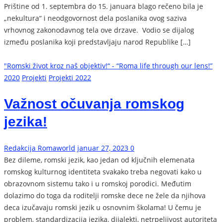
Prištine od 1. septembra do 15. januara blago rečeno bila je
„nekultura“ i neodgovornost dela poslanika ovog saziva
vrhovnog zakonodavnog tela ove drzave. Vodio se dijalog
između poslanika koji predstavljaju narod Republike […]
"Romski život kroz naš objektiv!“ - “Roma life through our lens!”
2020
Projekti
Projekti 2022
Važnost očuvanja romskog
jezika!
Redakcija Romaworld
januar 27, 2023
0
Bez dileme, romski jezik, kao jedan od ključnih elemenata
romskog kulturnog identiteta svakako treba negovati kako u
obrazovnom sistemu tako i u romskoj porodici. Međutim
dolazimo do toga da roditelji romske dece ne žele da njihova
deca izučavaju romski jezik u osnovnim školama! U čemu je
problem, standardizacija jezika, dijalekti, netrpeljivost autoriteta