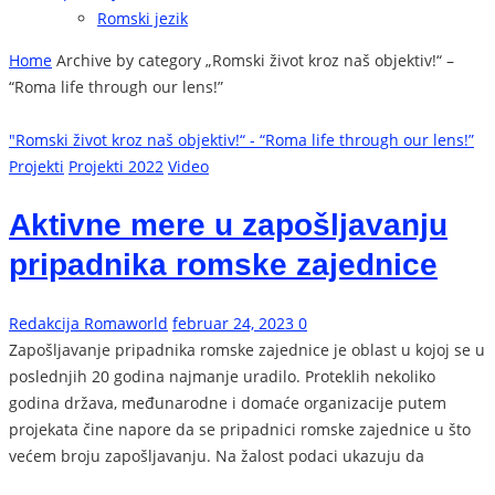
Romski jezik
Home
Archive by category „Romski život kroz naš objektiv!“ –
“Roma life through our lens!”
"Romski život kroz naš objektiv!“ - “Roma life through our lens!”
Projekti
Projekti 2022
Video
Aktivne mere u zapošljavanju
pripadnika romske zajednice
Redakcija Romaworld
februar 24, 2023
0
Zapošljavanje pripadnika romske zajednice je oblast u kojoj se u
poslednjih 20 godina najmanje uradilo. Proteklih nekoliko
godina država, međunarodne i domaće organizacije putem
projekata čine napore da se pripadnici romske zajednice u što
većem broju zapošljavanju. Na žalost podaci ukazuju da