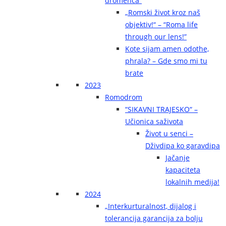
dromenca“
„Romski život kroz naš
objektiv!“ – “Roma life
through our lens!”
Kote sijam amen odothe,
phrala? – Gde smo mi tu
brate
2023
Romodrom
“SIKAVNI TRAJESKO“ –
Učionica saživota
Život u senci –
Dživdipa ko garavdipa
Jačanje
kapaciteta
lokalnih medija!
2024
„Interkurturalnost, dijalog i
tolerancija garancija za bolju