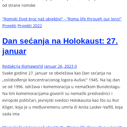
od strane romske
"Romski život kroz naš objektiv!“ - “Roma life through our lens!”
Projekti
Projekti 2022
Dan sećanja na Holokaust: 27.
januar
Redakcija Romaworld
januar 26, 2023
0
Svake godine 27. januar se obeležava kao Dan sećanja na
„oslobođenje koncentracionog logora Aušvic“ 1945. Na taj dan
se od 1996. održava i komemoracija u nemačkom Bundestagu.
Na tim komemoracijama govorili su nemački predsednici i
evropski političari, jevrejski svedoci Holokausta kao što su Rut
Kliger, koja je u međuvremenu umrla ili Anita Lasker-Valfiš, koja
sada ima