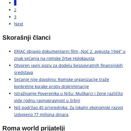
1
2
3
Next
Skorašnji članci
ERIAC objavio dokumentarni film „Noć 2. avgusta 1944“ u
znak sećanja na romske žrtve Holokausta
Otvoren javni poziv za dodelu bespovratnih finansijskih
sredstava
Sećanje nije dovoljno: Romske organizacije traže
konkretne korake protiv diskriminacije
Istraživanje Poverenika u Nišu: Muškarci i žene različito
vide rodnu ravnopravnost u Srbiji
Niš podržao 45 privrednika: Za lokalni ekonomski razvoj
izdvojeno 77 miliona dinara
Roma world prijatelji