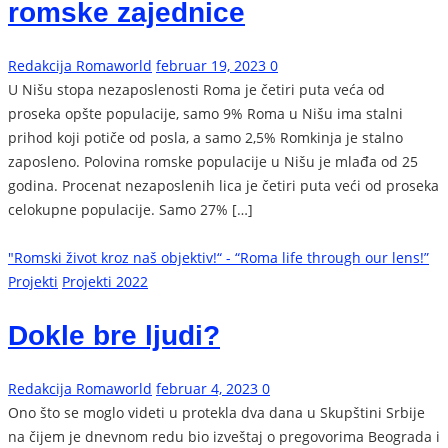
romske zajednice
Redakcija Romaworld
februar 19, 2023
0
U Nišu stopa nezaposlenosti Roma je četiri puta veća od
proseka opšte populacije, samo 9% Roma u Nišu ima stalni
prihod koji potiče od posla, a samo 2,5% Romkinja je stalno
zaposleno. Polovina romske populacije u Nišu je mlađa od 25
godina. Procenat nezaposlenih lica je četiri puta veći od proseka
celokupne populacije. Samo 27% […]
"Romski život kroz naš objektiv!“ - “Roma life through our lens!”
Projekti
Projekti 2022
Dokle bre ljudi?
Redakcija Romaworld
februar 4, 2023
0
Ono što se moglo videti u protekla dva dana u Skupštini Srbije
na čijem je dnevnom redu bio izveštaj o pregovorima Beograda i