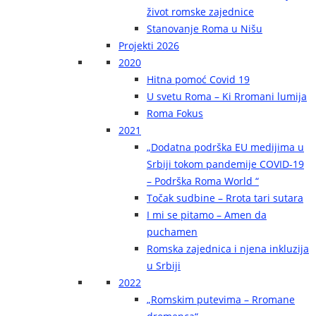
život romske zajednice
Stanovanje Roma u Nišu
Projekti 2026
2020
Hitna pomoć Covid 19
U svetu Roma – Ki Rromani lumija
Roma Fokus
2021
„Dodatna podrška EU medijima u
Srbiji tokom pandemije COVID-19
– Podrška Roma World “
Točak sudbine – Rrota tari sutara
I mi se pitamo – Amen da
puchamen
Romska zajednica i njena inkluzija
u Srbiji
2022
„Romskim putevima – Rromane