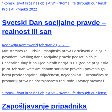
"Romski život kroz naš objektiv!“ - “Roma life through our lens!”
Projekti
Projekti 2022
Svetski Dan socijalne pravde –
realnost ili san
Redakcija Romaworld
februar 20, 2023
0
Ministarstvo za ljudska i manjinska prava i društveni dijalog je
povodom Svetskog dana socijalne pravde podsetilo da je
Generalna skupština Ujedinjenih nacija 2007. godine proglasila
je 20. februar Svetskim danom socijalne pravde i posvetila ga
borbi protiv socijalne isključenosti, nejednakosti i siromaštva te
promociji prava na dostojanstven rad, rodnu ravnopravnost i
"Romski život kroz naš objektiv!“ - “Roma life through our lens!”
Zapošljavanje pripadnika