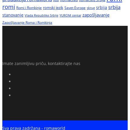
romi
srbija
srbija
Romi i Romkinje
romski jezik
Savet Evrope
skrug
zapošljavanje
stanovanje
Vlada Republike Srbije
YUROM centar
Zapošljavanje Roma i Romkinja
Imate zanimljivu priču, kontaktirajte nas
Sva prava zadržana - romaworld