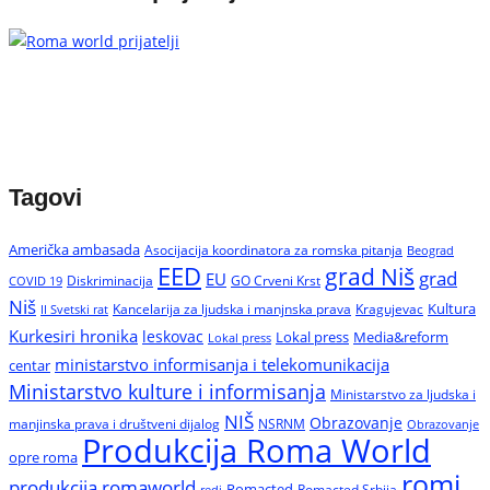
Tagovi
Američka ambasada
Asocijacija koordinatora za romska pitanja
Beograd
EED
grad Niš
grad
EU
Diskriminacija
GO Crveni Krst
COVID 19
Niš
Kultura
Kancelarija za ljudska i manjnska prava
Kragujevac
II Svetski rat
Kurkesiri hronika
leskovac
Media&reform
Lokal press
Lokal press
ministarstvo informisanja i telekomunikacija
centar
Ministarstvo kulture i informisanja
Ministarstvo za ljudska i
NIŠ
Obrazovanje
manjinska prava i društveni dijalog
NSRNM
Obrazovanje
Produkcija Roma World
opre roma
romi
produkcija romaworld
Romacted
Romacted Srbija
redi