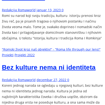
Redakcija Romaworld
januar 13, 2023
0
Romi su narod koji svoju tradiciju, kulturu istoriju prenosi kroz
živu reč, pa je pisanih tragova o njihovom postanku I načinu
života veoma malo. Tome je, svakako doprineo I nomadski način
života kao I prilagodjavanje domicilnom stanovništvu i njihovim
običajima. U tekstu “Istorija, kultura I tradicija Roma I Romkinja”
"Romski život kroz naš objektiv!“ - “Roma life through our lens!”
Projekti
Projekti 2022
Bez kulture nema ni identiteta
Redakcija Romaworld
decembar 27, 2022
0
Koreni jednog naroda se ogledaju u njegovoj kulturi, bez kulture
nema ni identiteta jednog naroda. Kultura je jedna od
najbitnijih karakteristika čoveka i društva uopšte, obzirom da
nijedna druga vrsta ne poseduje kulturu, a ona sama može da