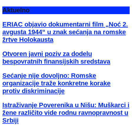
Aktuelno
ERIAC objavio dokumentarni film „Noć 2.
avgusta 1944“ u znak sećanja na romske
žrtve Holokausta
Otvoren javni poziv za dodelu
bespovratnih finansijskih sredstava
Sećanje nije dovoljno: Romske
organizacije traže konkretne korake
protiv diskriminacije
Istraživanje Poverenika u Nišu: Muškarci i
žene različito vide rodnu ravnopravnost u
Srbiji