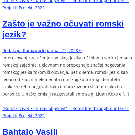
"Romski život kroz naš objektiv!“ - “Roma life through our lens!”
Projekti
Projekti 2022
Zašto je važno očuvati romski
jezik?
Redakcija Romaworld
januar 21, 2023
0
Interesovanje za učenje romskog jezika u školama varira jer se u
romskoj zajednici uglavnom ne prepoznaje značaj negovanja
romskog jezika tokom školovanja. Bez dileme, romski jezik, kao
jedan od ključnih elemenata romskog kulturnog identiteta
svakako treba negovati kako u obrazovnom sistemu tako i u
porodici. U našoj emisiji razgovarali smo sa g. Ljuan Koko o […]
"Romski život kroz naš objektiv!“ - “Roma life through our lens!”
Projekti
Projekti 2022
Bahtalo Vasili