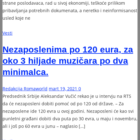
strane poslodavaca, rad u sivoj ekonomiji, teškoće prilikom
pribavljanja potrebnih dokumenata, a neretko i neinformisanost
usled koje ne
Vesti
Nezaposlenima po 120 eura, za
oko 3 hiljade muzičara po dva
minimalca.
Redakcija Romaworld
mart 19, 2021
0
Predsednik Srbije Aleksandar Vučić rekao je u intervju na RTS
da će nezaposleni dobiti pomoć od po 120 od države. – Za
nezaposlene ide 120 evra u ovoj godini. Nezaposleni će kao svi
punletni građani dobiti dva puta po 30 evra, u maju i novembru,
ali i još po 60 evra u junu – naglasio […]