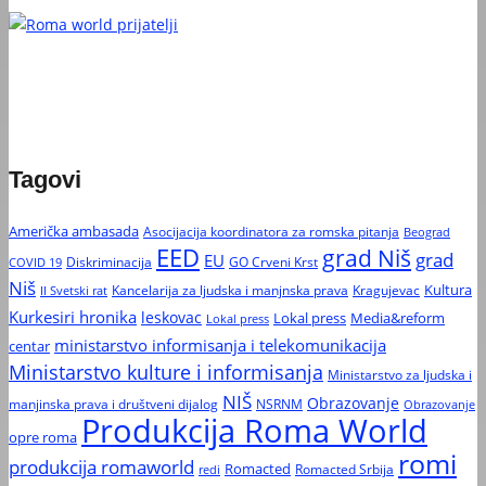
Tagovi
Američka ambasada
Asocijacija koordinatora za romska pitanja
Beograd
EED
grad Niš
grad
EU
Diskriminacija
GO Crveni Krst
COVID 19
Niš
Kultura
Kancelarija za ljudska i manjnska prava
Kragujevac
II Svetski rat
Kurkesiri hronika
leskovac
Media&reform
Lokal press
Lokal press
ministarstvo informisanja i telekomunikacija
centar
Ministarstvo kulture i informisanja
Ministarstvo za ljudska i
NIŠ
Obrazovanje
manjinska prava i društveni dijalog
NSRNM
Obrazovanje
Produkcija Roma World
opre roma
romi
produkcija romaworld
Romacted
Romacted Srbija
redi