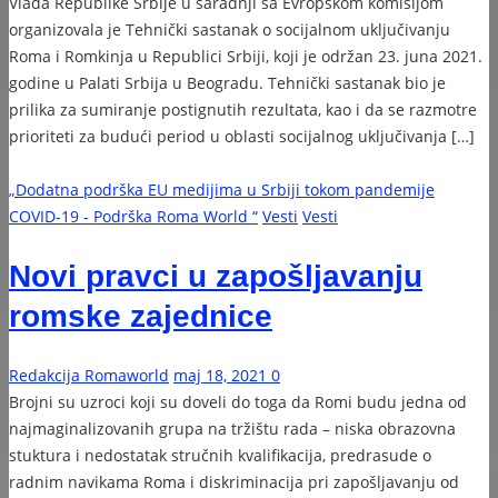
Vlada Republike Srbije u saradnji sa Evropskom komisijom
organizovala je Tehnički sastanak o socijalnom uključivanju
Roma i Romkinja u Republici Srbiji, koji je održan 23. juna 2021.
godine u Palati Srbija u Beogradu. Tehnički sastanak bio je
prilika za sumiranje postignutih rezultata, kao i da se razmotre
prioriteti za budući period u oblasti socijalnog uključivanja […]
„Dodatna podrška EU medijima u Srbiji tokom pandemije
COVID-19 - Podrška Roma World “
Vesti
Vesti
Novi pravci u zapošljavanju
romske zajednice
Redakcija Romaworld
maj 18, 2021
0
Brojni su uzroci koji su doveli do toga da Romi budu jedna od
najmaginalizovanih grupa na tržištu rada – niska obrazovna
stuktura i nedostatak stručnih kvalifikacija, predrasude o
radnim navikama Roma i diskriminacija pri zapošljavanju od