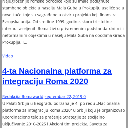
Najugroženije romske porodice koje su imale podignute
stambene objekte u naselju Mala Guba u Prokuplju useliće se u
nove kuće koje su sagrađene u okviru projekta koji finansira
Evropska unija. Od sredine 1999. godine, skoro tri stotine
interno raseljenih Roma živi u privremenim podstandardnim ili
neformalnim objektima u naselju Mala Guba na obodima Grada
Prokuplja. […]
Video
4-ta Nacionalna platforma za
integraciju Roma 2020
Redakcija Romaworld
septembar 22, 2019
0
U Palati Srbija u Beogradu održana je 4 -po redu „Nacionalna
platforma za integraciju Roma 2020“ u Srbiji koju je organizovao
Koordinaciono telo za praćenje Strategije za socijalno
uključivanje 2016-2025 i Akcioni tim projekta, Saveta za