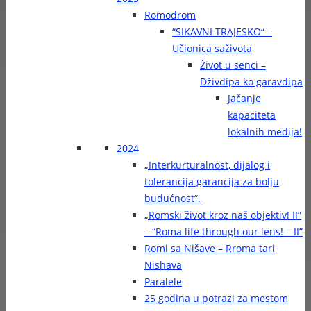
Romodrom
“SIKAVNI TRAJESKO“ –
Učionica saživota
Život u senci –
Dživdipa ko garavdipa
Jačanje
kapaciteta
lokalnih medija!
2024
„Interkurturalnost, dijalog i
tolerancija garancija za bolju
budućnost“.
„Romski život kroz naš objektiv! II“
– “Roma life through our lens! – II”
Romi sa Nišave – Rroma tari
Nishava
Paralele
25 godina u potrazi za mestom