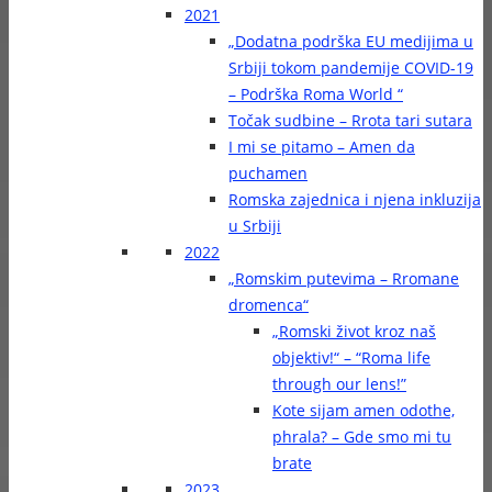
2021
„Dodatna podrška EU medijima u
Srbiji tokom pandemije COVID-19
– Podrška Roma World “
Točak sudbine – Rrota tari sutara
I mi se pitamo – Amen da
puchamen
Romska zajednica i njena inkluzija
u Srbiji
2022
„Romskim putevima – Rromane
dromenca“
„Romski život kroz naš
objektiv!“ – “Roma life
through our lens!”
Kote sijam amen odothe,
phrala? – Gde smo mi tu
brate
2023