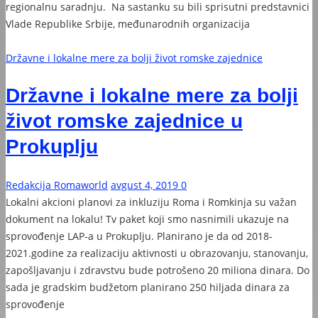
regionalnu saradnju. Na sastanku su bili sprisutni predstavnici
Vlade Republike Srbije, međunarodnih organizacija
Državne i lokalne mere za bolji život romske zajednice
Državne i lokalne mere za bolji
život romske zajednice u
Prokuplju
Redakcija Romaworld
avgust 4, 2019
0
Lokalni akcioni planovi za inkluziju Roma i Romkinja su važan
dokument na lokalu! Tv paket koji smo nasnimili ukazuje na
sprovođenje LAP-a u Prokuplju. Planirano je da od 2018-
2021.godine za realizaciju aktivnosti u obrazovanju, stanovanju,
zapošljavanju i zdravstvu bude potrošeno 20 miliona dinara. Do
sada je gradskim budžetom planirano 250 hiljada dinara za
sprovođenje