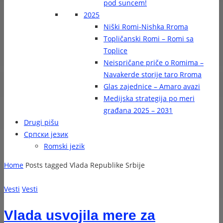
pod suncem!
2025
Niški Romi-Nishka Rroma
Topličanski Romi – Romi sa
Toplice
Neispričane priče o Romima –
Navakerde storije taro Rroma
Glas zajednice – Amaro avazi
Medijska strategija po meri
građana 2025 – 2031
Drugi pišu
Српски језик
Romski jezik
Home
Posts tagged Vlada Republike Srbije
Vesti
Vesti
Vlada usvojila mere za