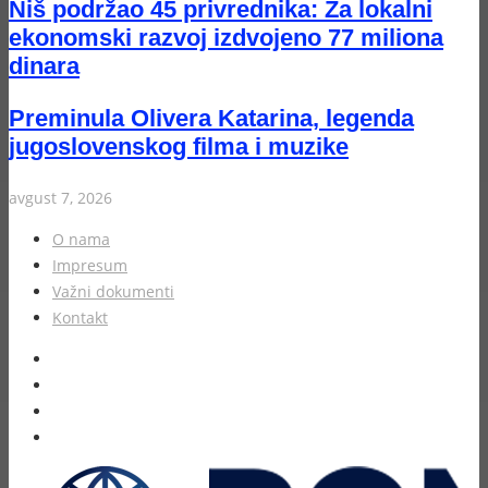
Niš podržao 45 privrednika: Za lokalni
ekonomski razvoj izdvojeno 77 miliona
dinara
Preminula Olivera Katarina, legenda
jugoslovenskog filma i muzike
avgust 7, 2026
O nama
Impresum
Važni dokumenti
Kontakt