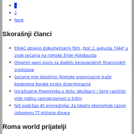
1
2
Next
Skorašnji članci
ERIAC objavio dokumentarni film „Noć 2. avgusta 1944“ u
znak sećanja na romske žrtve Holokausta
Otvoren javni poziv za dodelu bespovratnih finansijskih
sredstava
Sećanje nije dovoljno: Romske organizacije traže
konkretne korake protiv diskriminacije
Istraživanje Poverenika u Nišu: Muškarci i žene različito
vide rodnu ravnopravnost u Srbiji
Niš podržao 45 privrednika: Za lokalni ekonomski razvoj
izdvojeno 77 miliona dinara
Roma world prijatelji