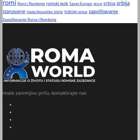
romi
srbija
srbija
Romi i Romkinje
romski jezik
Savet Evrope
skrug
zapošljavanje
stanovanje
Vlada Republike Srbije
YUROM centar
Zapošljavanje Roma i Romkinja
Imate zanimljivu priču, kontaktirajte nas