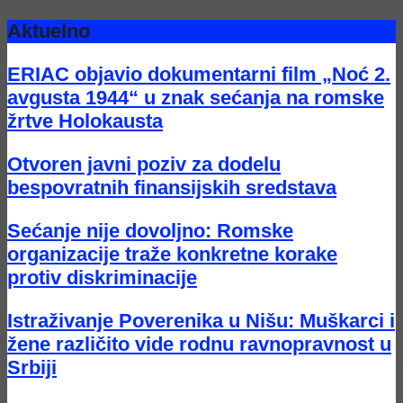
Aktuelno
ERIAC objavio dokumentarni film „Noć 2.
avgusta 1944“ u znak sećanja na romske
žrtve Holokausta
Otvoren javni poziv za dodelu
bespovratnih finansijskih sredstava
Sećanje nije dovoljno: Romske
organizacije traže konkretne korake
protiv diskriminacije
Istraživanje Poverenika u Nišu: Muškarci i
žene različito vide rodnu ravnopravnost u
Srbiji