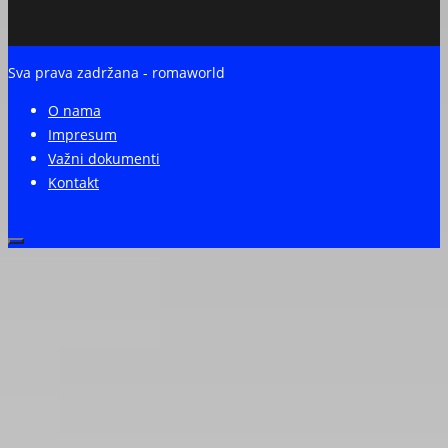
Sva prava zadržana - romaworld
O nama
Impresum
Važni dokumenti
Kontakt