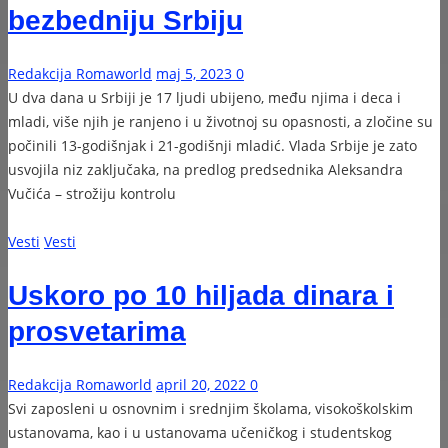
bezbedniju Srbiju
Redakcija Romaworld
maj 5, 2023
0
U dva dana u Srbiji je 17 ljudi ubijeno, među njima i deca i
mladi, više njih je ranjeno i u životnoj su opasnosti, a zločine su
počinili 13-godišnjak i 21-godišnji mladić. Vlada Srbije je zato
usvojila niz zaključaka, na predlog predsednika Aleksandra
Vučića – strožiju kontrolu
Vesti
Vesti
Uskoro po 10 hiljada dinara i
prosvetarima
Redakcija Romaworld
april 20, 2022
0
Svi zaposleni u osnovnim i srednjim školama, visokoškolskim
ustanovama, kao i u ustanovama učeničkog i studentskog