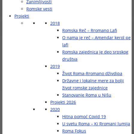
Zanimljivosti
Romske vesti
Projekti
2018
Romska Reč – Rromano Lafi
O nama je reč – Amendar kerol pe
lafi
Romska zajednica je deo srpskog
društva
2019
Život Roma-Rromano dživdipa
Državne i lokalne mere za bolji
život romske zajednice
Stanovanje Roma u Nišu
Projekti 2026
2020
Hitna pomoć Covid 19
U svetu Roma – Ki Rromani lumija
Roma Fokus