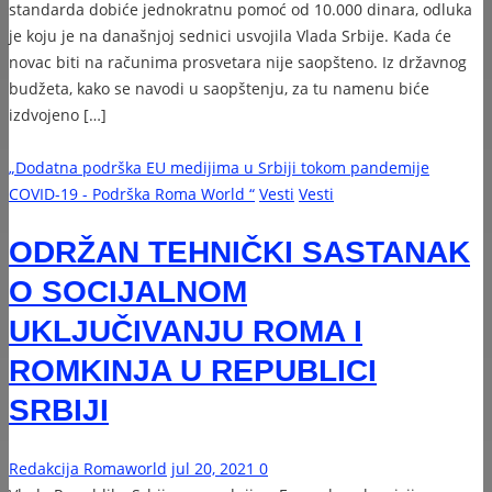
standarda dobiće jednokratnu pomoć od 10.000 dinara, odluka
je koju je na današnjoj sednici usvojila Vlada Srbije. Kada će
novac biti na računima prosvetara nije saopšteno. Iz državnog
budžeta, kako se navodi u saopštenju, za tu namenu biće
izdvojeno […]
„Dodatna podrška EU medijima u Srbiji tokom pandemije
COVID-19 - Podrška Roma World “
Vesti
Vesti
ODRŽAN TEHNIČKI SASTANAK
O SOCIJALNOM
UKLJUČIVANJU ROMA I
ROMKINJA U REPUBLICI
SRBIJI
Redakcija Romaworld
jul 20, 2021
0