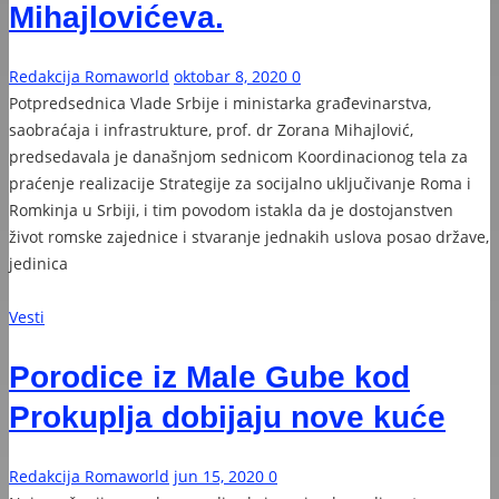
Mihajlovićeva.
Redakcija Romaworld
oktobar 8, 2020
0
Potpredsednica Vlade Srbije i ministarka građevinarstva,
saobraćaja i infrastrukture, prof. dr Zorana Mihajlović,
predsedavala je današnjom sednicom Koordinacionog tela za
praćenje realizacije Strategije za socijalno uključivanje Roma i
Romkinja u Srbiji, i tim povodom istakla da je dostojanstven
život romske zajednice i stvaranje jednakih uslova posao države,
jedinica
Vesti
Porodice iz Male Gube kod
Prokuplja dobijaju nove kuće
Redakcija Romaworld
jun 15, 2020
0