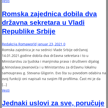
Vesti
Romska zajednica dobila dva
državna sekretara u Vladi
Republike Srbije
Redakcija Romaworld
januar 23, 2021
0
Romska zajednica je na sednici Vlade Srbije održanoj
14.01.2021.godine dobila dva državna sekretara i to u
Ministarstvu za ljudska i manjinska prava i društveni dijalog
g.Ninoslava Jovanovića i u Ministarstvu za državnu lokalnu
samoupravu g. Stevana Gligorin. Evo šta su povodom odabira na
ovoj funkciji oni napisali na svojim FB profilima. Čast mi je da
[…]
Vesti
Jednaki uslovi za sve, poručuje