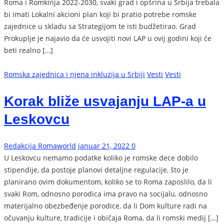
Roma i Romkinja 2022-2030, svaki grad i opšrina u Srbija trebala
bi imati Lokalni akcioni plan koji bi pratio potrebe romske
zajednice u skladu sa Strategijom te isti budžetirao. Grad
Prokuplje je najavio da će usvojiti novi LAP u ovij godini koji će
beti realno […]
Romska zajednica i njena inkluzija u Srbiji
Vesti
Vesti
Korak bliže usvajanju LAP-a u
Leskovcu
Redakcija Romaworld
januar 21, 2022
0
U Leskovcu nemamo podatke koliko je romske dece dobilo
stipendije, da postoje planovi detaljne regulacije, što je
planirano ovim dokumentom, koliko se to Roma zaposlilo, da li
svaki Rom, odnosno porodica ima pravo na socijalu, odnosno
materijalno obezbeđenje porodice, da li Dom kulture radi na
očuvanju kulture, tradicije i običaja Roma, da li romski medij […]