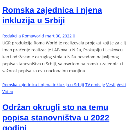
Romska zajednica i njena
inkluzija u Srbiji
Redakcija Romaworld
mart 30, 2022
0
UGR produkcija Roma World je realizovala projekat koji je za cilj
imao praćenje realizacije LAP-ova u Nišu, Prokuplju i Leskovcu,
kao i održavanje okruglog stola u NIšu povodom najavljenog
popisa stanovništva u Srbiji, sa osvrtom na romsku zajednicu i
važnost popisa za ovu nacionalnu manjinu.
Romska zajednica i njena inkluzija u Srbiji
TV emisije
Vesti
Vesti
Video
Održan okrugli sto na temu
popisa stanovništva u 2022
godini