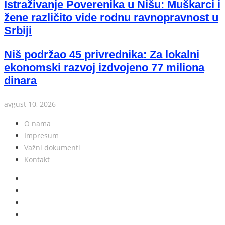
Istraživanje Poverenika u Nišu: Muškarci i
žene različito vide rodnu ravnopravnost u
Srbiji
Niš podržao 45 privrednika: Za lokalni
ekonomski razvoj izdvojeno 77 miliona
dinara
avgust 10, 2026
O nama
Impresum
Važni dokumenti
Kontakt