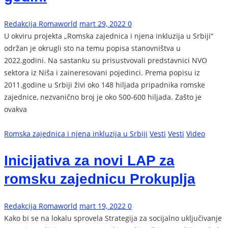
Redakcija Romaworld
mart 29, 2022
0
U okviru projekta „Romska zajednica i njena inkluzija u Srbiji“
održan je okrugli sto na temu popisa stanovništva u
2022.godini. Na sastanku su prisustvovali predstavnici NVO
sektora iz Niša i zaineresovani pojedinci. Prema popisu iz
2011.godine u Srbiji živi oko 148 hiljada pripadnika romske
zajednice, nezvanično broj je oko 500-600 hiljada. Zašto je
ovakva
Romska zajednica i njena inkluzija u Srbiji
Vesti
Vesti
Video
Inicijativa za novi LAP za
romsku zajednicu Prokuplja
Redakcija Romaworld
mart 19, 2022
0
Kako bi se na lokalu sprovela Strategija za socijalno uključivanje