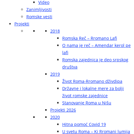
Video
Zanimljivosti
Romske vesti
Projekti
2018
Romska Reč – Rromano Lafi
O nama je reč – Amendar kerol pe
lafi
Romska zajednica je deo srpskog
društva
2019
Život Roma-Rromano dživdipa
Državne i lokalne mere za bolji
život romske zajednice
Stanovanje Roma u Nišu
Projekti 2026
2020
Hitna pomoć Covid 19
U svetu Roma – Ki Rromani lumija