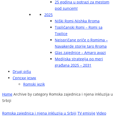
25 godina u potrazi za mestom
pod suncem!
2025
Niški Romi-Nishka Rroma
Topličanski Romi – Romi sa
Toplice
Neispričane priče o Romima –
Navakerde storije taro Rroma
Glas zajednice – Amaro avazi
Medijska strategija po meri
građana 2025 – 2031
Drugi pišu
Српски језик
Romski jezik
Home
Archive by category Romska zajednica i njena inkluzija u
Srbiji
Romska zajednica i njena inkluzija u Srbiji
TV emisije
Video