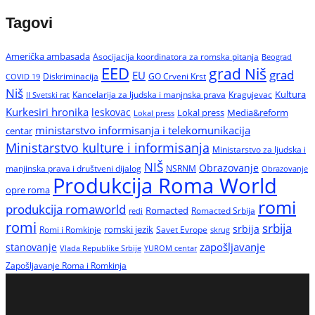
Tagovi
Američka ambasada
Asocijacija koordinatora za romska pitanja
Beograd
EED
grad Niš
grad
EU
Diskriminacija
GO Crveni Krst
COVID 19
Niš
Kultura
Kancelarija za ljudska i manjnska prava
Kragujevac
II Svetski rat
Kurkesiri hronika
leskovac
Media&reform
Lokal press
Lokal press
ministarstvo informisanja i telekomunikacija
centar
Ministarstvo kulture i informisanja
Ministarstvo za ljudska i
NIŠ
Obrazovanje
manjinska prava i društveni dijalog
NSRNM
Obrazovanje
Produkcija Roma World
opre roma
romi
produkcija romaworld
Romacted
Romacted Srbija
redi
romi
srbija
srbija
Romi i Romkinje
romski jezik
Savet Evrope
skrug
zapošljavanje
stanovanje
Vlada Republike Srbije
YUROM centar
Zapošljavanje Roma i Romkinja