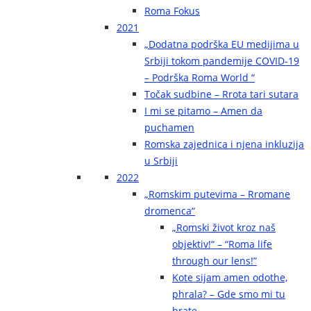
Roma Fokus
2021
„Dodatna podrška EU medijima u
Srbiji tokom pandemije COVID-19
– Podrška Roma World “
Točak sudbine – Rrota tari sutara
I mi se pitamo – Amen da
puchamen
Romska zajednica i njena inkluzija
u Srbiji
2022
„Romskim putevima – Rromane
dromenca“
„Romski život kroz naš
objektiv!“ – “Roma life
through our lens!”
Kote sijam amen odothe,
phrala? – Gde smo mi tu
brate