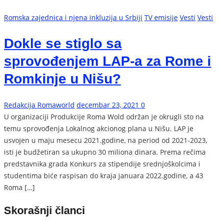
Romska zajednica i njena inkluzija u Srbiji
TV emisije
Vesti
Vesti
Dokle se stiglo sa
sprovođenjem LAP-a za Rome i
Romkinje u Nišu?
Redakcija Romaworld
decembar 23, 2021
0
U organizaciji Produkcije Roma Wold održan je okrugli sto na
temu sprovođenja Lokalnog akcionog plana u Nišu. LAP je
usvojen u maju mesecu 2021.godine, na period od 2021-2023,
isti je budžetiran sa ukupno 30 miliona dinara. Prema rečima
predstavnika grada Konkurs za stipendije srednjoškolcima i
studentima biće raspisan do kraja januara 2022.godine, a 43
Roma […]
Skorašnji članci