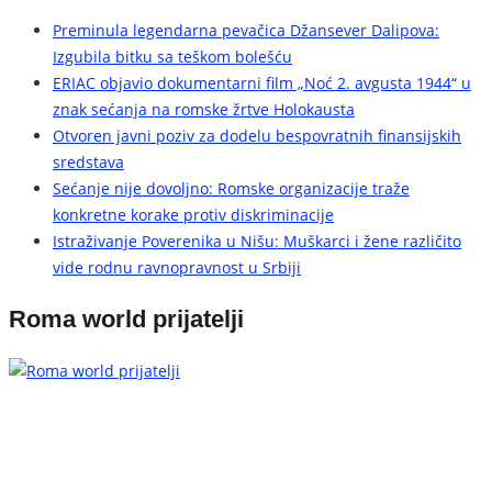
Preminula legendarna pevačica Džansever Dalipova:
Izgubila bitku sa teškom bolešću
ERIAC objavio dokumentarni film „Noć 2. avgusta 1944“ u
znak sećanja na romske žrtve Holokausta
Otvoren javni poziv za dodelu bespovratnih finansijskih
sredstava
Sećanje nije dovoljno: Romske organizacije traže
konkretne korake protiv diskriminacije
Istraživanje Poverenika u Nišu: Muškarci i žene različito
vide rodnu ravnopravnost u Srbiji
Roma world prijatelji