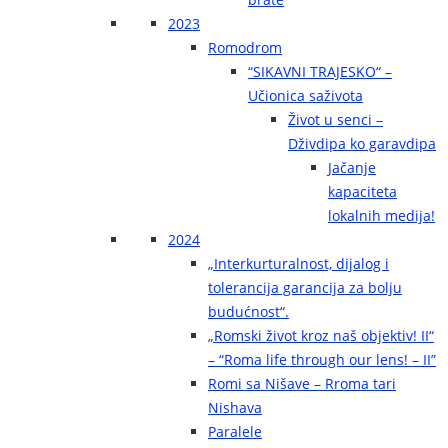
2023
Romodrom
“SIKAVNI TRAJESKO“ –
Učionica saživota
Život u senci –
Dživdipa ko garavdipa
Jačanje
kapaciteta
lokalnih medija!
2024
„Interkurturalnost, dijalog i
tolerancija garancija za bolju
budućnost“.
„Romski život kroz naš objektiv! II“
– “Roma life through our lens! – II”
Romi sa Nišave – Rroma tari
Nishava
Paralele