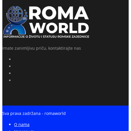
Imate zanimljivu priču, kontaktirajte nas
Sva prava zadržana - romaworld
O nama