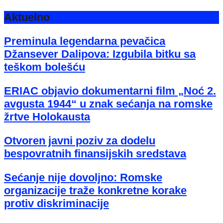
Aktuelno
Preminula legendarna pevačica
Džansever Dalipova: Izgubila bitku sa
teškom bolešću
ERIAC objavio dokumentarni film „Noć 2.
avgusta 1944“ u znak sećanja na romske
žrtve Holokausta
Otvoren javni poziv za dodelu
bespovratnih finansijskih sredstava
Sećanje nije dovoljno: Romske
organizacije traže konkretne korake
protiv diskriminacije