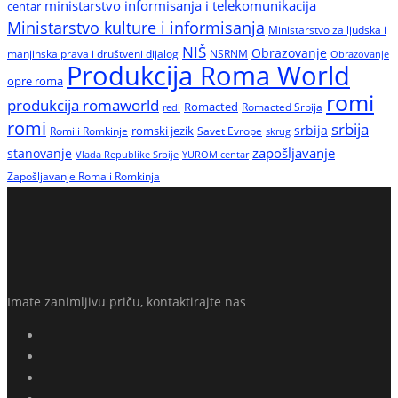
ministarstvo informisanja i telekomunikacija
centar
Ministarstvo kulture i informisanja
Ministarstvo za ljudska i
NIŠ
Obrazovanje
manjinska prava i društveni dijalog
NSRNM
Obrazovanje
Produkcija Roma World
opre roma
romi
produkcija romaworld
Romacted
Romacted Srbija
redi
romi
srbija
srbija
Romi i Romkinje
romski jezik
Savet Evrope
skrug
zapošljavanje
stanovanje
Vlada Republike Srbije
YUROM centar
Zapošljavanje Roma i Romkinja
Imate zanimljivu priču, kontaktirajte nas