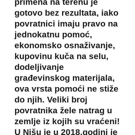
primena na terenu je
gotovo bez rezultata, iako
povratnici imaju pravo na
jednokatnu pomoć,
ekonomsko osnaživanje,
kupovinu kuča na selu,
dodeljivanje
građevinskog materijala,
ova vrsta pomoći ne stiže
do njih. Veliki broj
povratnika žele natrag u
zemlje iz kojih su vraćeni!
U Nišu je u 2018.godini je