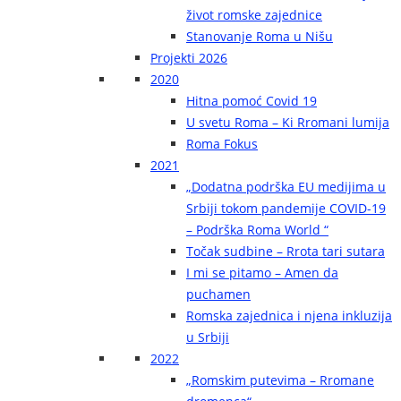
život romske zajednice
Stanovanje Roma u Nišu
Projekti 2026
2020
Hitna pomoć Covid 19
U svetu Roma – Ki Rromani lumija
Roma Fokus
2021
„Dodatna podrška EU medijima u
Srbiji tokom pandemije COVID-19
– Podrška Roma World “
Točak sudbine – Rrota tari sutara
I mi se pitamo – Amen da
puchamen
Romska zajednica i njena inkluzija
u Srbiji
2022
„Romskim putevima – Rromane