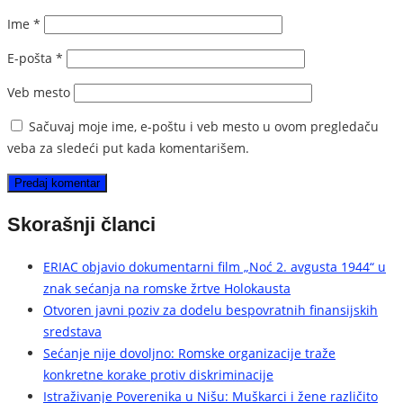
Ime
*
E-pošta
*
Veb mesto
Sačuvaj moje ime, e-poštu i veb mesto u ovom pregledaču
veba za sledeći put kada komentarišem.
Skorašnji članci
ERIAC objavio dokumentarni film „Noć 2. avgusta 1944“ u
znak sećanja na romske žrtve Holokausta
Otvoren javni poziv za dodelu bespovratnih finansijskih
sredstava
Sećanje nije dovoljno: Romske organizacije traže
konkretne korake protiv diskriminacije
Istraživanje Poverenika u Nišu: Muškarci i žene različito