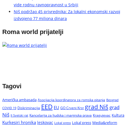
vide rodnu ravnopravnost u Srbiji
Niš podržao 45 privrednika: Za lokalni ekonomski razvoj
izdvojeno 77 miliona dinara
Roma world prijatelji
Tagovi
Američka ambasada
Asocijacija koordinatora za romska pitanja
Beograd
EED
grad Niš
grad
EU
Diskriminacija
GO Crveni Krst
COVID 19
Niš
Kultura
Kancelarija za ljudska i manjnska prava
Kragujevac
II Svetski rat
Kurkesiri hronika
leskovac
Media&reform
Lokal press
Lokal press