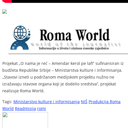
Projekat „O nama je reć – Amendar kerol pe lafi“ sufinansiran iz
budžeta Republike Srbije – Ministarstva kulture i informisanja,
,,Stavovi izneti u podržanom medijskom projektu nužno ne
izražavaju stavove organa koji je dodelio sredstva”, projekat
realizuje Roma World.
Tags:
Ministarstvo kulture i informisanja
NIŠ
Produkcija Roma
World
Readmisija
romi