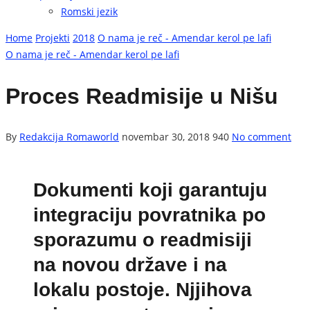
Romski jezik
Home
Projekti
2018
O nama je reč - Amendar kerol pe lafi
O nama je reč - Amendar kerol pe lafi
Proces Readmisije u Nišu
By
Redakcija Romaworld
novembar 30, 2018
940
No comment
Dokumenti koji garantuju
integraciju povratnika po
sporazumu o readmisiji
na novou države i na
lokalu postoje. Njjihova