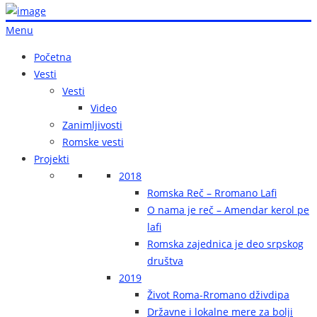
Menu
Početna
Vesti
Vesti
Video
Zanimljivosti
Romske vesti
Projekti
2018
Romska Reč – Rromano Lafi
O nama je reč – Amendar kerol pe
lafi
Romska zajednica je deo srpskog
društva
2019
Život Roma-Rromano dživdipa
Državne i lokalne mere za bolji