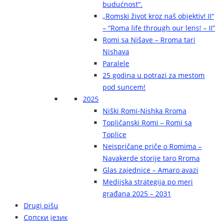
budućnost“.
„Romski život kroz naš objektiv! II“
– “Roma life through our lens! – II”
Romi sa Nišave – Rroma tari
Nishava
Paralele
25 godina u potrazi za mestom
pod suncem!
2025
Niški Romi-Nishka Rroma
Topličanski Romi – Romi sa
Toplice
Neispričane priče o Romima –
Navakerde storije taro Rroma
Glas zajednice – Amaro avazi
Medijska strategija po meri
građana 2025 – 2031
Drugi pišu
Српски језик