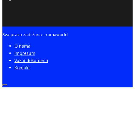
Sva prava zadržana - romaworld
O nama
Impresum
Važni dokumenti
Kontakt