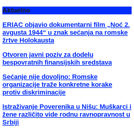
Aktuelno
ERIAC objavio dokumentarni film „Noć 2.
avgusta 1944“ u znak sećanja na romske
žrtve Holokausta
Otvoren javni poziv za dodelu
bespovratnih finansijskih sredstava
Sećanje nije dovoljno: Romske
organizacije traže konkretne korake
protiv diskriminacije
Istraživanje Poverenika u Nišu: Muškarci i
žene različito vide rodnu ravnopravnost u
Srbiji