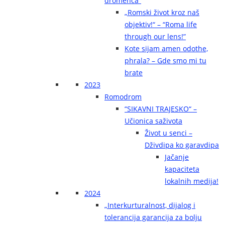
dromenca“
„Romski život kroz naš
objektiv!“ – “Roma life
through our lens!”
Kote sijam amen odothe,
phrala? – Gde smo mi tu
brate
2023
Romodrom
“SIKAVNI TRAJESKO“ –
Učionica saživota
Život u senci –
Dživdipa ko garavdipa
Jačanje
kapaciteta
lokalnih medija!
2024
„Interkurturalnost, dijalog i
tolerancija garancija za bolju