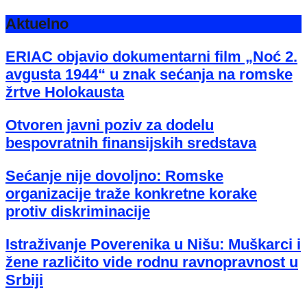
Aktuelno
ERIAC objavio dokumentarni film „Noć 2.
avgusta 1944“ u znak sećanja na romske
žrtve Holokausta
Otvoren javni poziv za dodelu
bespovratnih finansijskih sredstava
Sećanje nije dovoljno: Romske
organizacije traže konkretne korake
protiv diskriminacije
Istraživanje Poverenika u Nišu: Muškarci i
žene različito vide rodnu ravnopravnost u
Srbiji