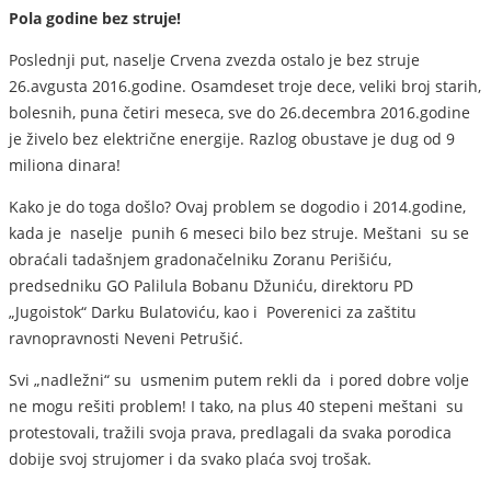
Pola godine bez struje!
Poslednji put, naselje Crvena zvezda ostalo je bez struje
26.avgusta 2016.godine. Osamdeset troje dece, veliki broj starih,
bolesnih, puna četiri meseca, sve do 26.decembra 2016.godine
je živelo bez električne energije. Razlog obustave je dug od 9
miliona dinara!
Kako je do toga došlo? Ovaj problem se dogodio i 2014.godine,
kada je naselje punih 6 meseci bilo bez struje. Meštani su se
obraćali tadašnjem gradonačelniku Zoranu Perišiću,
predsedniku GO Palilula Bobanu Džuniću, direktoru PD
„Jugoistok“ Darku Bulatoviću, kao i Poverenici za zaštitu
ravnopravnosti Neveni Petrušić.
Svi „nadležni“ su usmenim putem rekli da i pored dobre volje
ne mogu rešiti problem! I tako, na plus 40 stepeni meštani su
protestovali, tražili svoja prava, predlagali da svaka porodica
dobije svoj strujomer i da svako plaća svoj trošak.