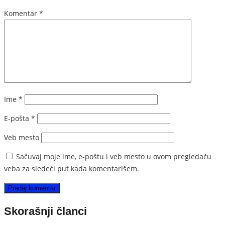
Komentar
*
Ime
*
E-pošta
*
Veb mesto
Sačuvaj moje ime, e-poštu i veb mesto u ovom pregledaču
veba za sledeći put kada komentarišem.
Skorašnji članci