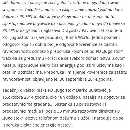
„Međutim, ovo naselje je „nelegalno“ i zato ne mogu dobiti svoje
strujomere. Takođe svi nalozi za isključivanje unazad godinu dana
dolaze iz PD EPS Snabdevanje iz Beograda i mi moramo da to
ispoštujemo, sve dogovore oko plaćanja, građani mogu da obave sa
PD EPS iz Beograda“,
naglašava Dragoslav Pavlović šef kabineta
PD „Jugoistok“ u izjavi produkciji Roma World. Jedini pismeni
odogovor koji su dobili bio je odgovor Poverenice za zaštitu
ravnopavnosti, odnosno preporuka kojom se od PD „Jugoistok“
traži da se preduzmu koraci da se svakom domaćinstvu u ovom
naselju isporučuje električna energija pod istim uslovima kao i
ostalim potrošačima. Preporuka i mišljenje Poverenice za zaštitu
ravnopravnosti objavljeno je 30.septembra 2014.godine.
Tadašnji direktor niške PD „Jugoistok“ Darko Bulatović je
15.oktobra 2014.godine, oko 18h došao u naselje na dogovor sa
predstavnicima građana.. Sastanku su prisustvovali i
predstavnici medija i posle 30 minuta razgovora direktor PD
„Jugoistok“ poziva telefonom dežurnu službu i naređuje da se
isporuka električne energije nastavi.