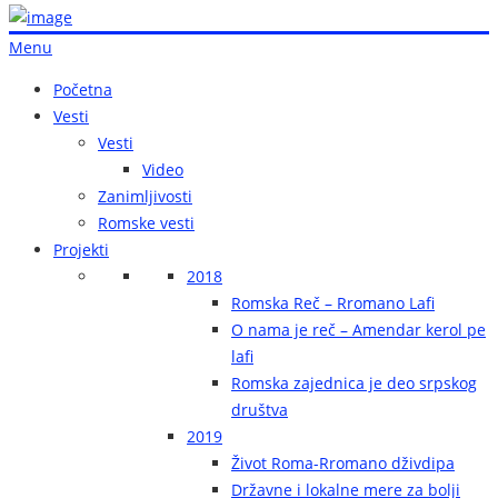
Menu
Početna
Vesti
Vesti
Video
Zanimljivosti
Romske vesti
Projekti
2018
Romska Reč – Rromano Lafi
O nama je reč – Amendar kerol pe
lafi
Romska zajednica je deo srpskog
društva
2019
Život Roma-Rromano dživdipa
Državne i lokalne mere za bolji