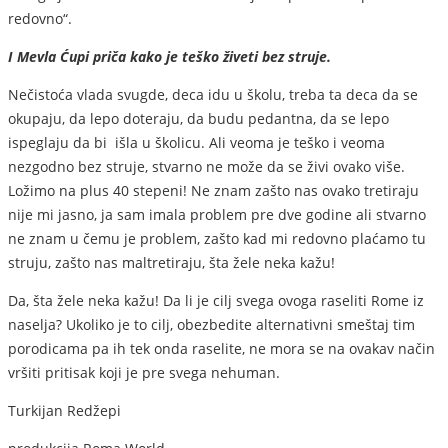
redovno“.
I Mevla Ćupi priča kako je teško živeti bez struje.
Nečistoća vlada svugde, deca idu u školu, treba ta deca da se
okupaju, da lepo doteraju, da budu pedantna, da se lepo
ispeglaju da bi išla u školicu. Ali veoma je teško i veoma
nezgodno bez struje, stvarno ne može da se živi ovako više.
Ložimo na plus 40 stepeni! Ne znam zašto nas ovako tretiraju
nije mi jasno, ja sam imala problem pre dve godine ali stvarno
ne znam u čemu je problem, zašto kad mi redovno plaćamo tu
struju, zašto nas maltretiraju, šta žele neka kažu!
Da, šta žele neka kažu! Da li je cilj svega ovoga raseliti Rome iz
naselja? Ukoliko je to cilj, obezbedite alternativni smeštaj tim
porodicama pa ih tek onda raselite, ne mora se na ovakav način
vršiti pritisak koji je pre svega nehuman.
Turkijan Redžepi