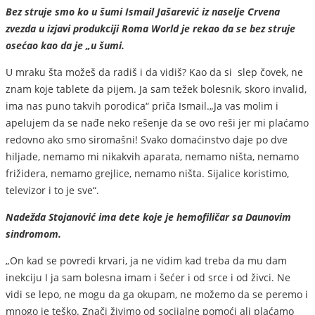
Bez struje smo ko u šumi Ismail Jašarević iz naselje Crvena
zvezda u izjavi produkciji Roma World je rekao da se bez struje
osećao kao da je „u šumi.
U mraku šta možeš da radiš i da vidiš? Kao da si slep čovek, ne
znam koje tablete da pijem. Ja sam težek bolesnik, skoro invalid,
ima nas puno takvih porodica“ priča Ismail.„Ja vas molim i
apelujem da se nađe neko rešenje da se ovo reši jer mi plaćamo
redovno ako smo siromašni! Svako domaćinstvo daje po dve
hiljade, nemamo mi nikakvih aparata, nemamo ništa, nemamo
frižidera, nemamo grejlice, nemamo ništa. Sijalice koristimo,
televizor i to je sve“.
Nadežda Stojanović ima dete koje je hemofiličar sa Daunovim
sindromom.
„On kad se povredi krvari, ja ne vidim kad treba da mu dam
inekciju I ja sam bolesna imam i šećer i od srce i od živci. Ne
vidi se lepo, ne mogu da ga okupam, ne možemo da se peremo i
mnogo je teško. Znači živimo od socijalne pomoći ali plaćamo