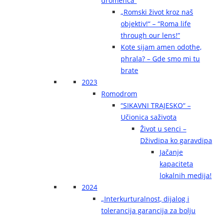
dromenca“
„Romski život kroz naš
objektiv!“ – “Roma life
through our lens!”
Kote sijam amen odothe,
phrala? – Gde smo mi tu
brate
2023
Romodrom
“SIKAVNI TRAJESKO“ –
Učionica saživota
Život u senci –
Dživdipa ko garavdipa
Jačanje
kapaciteta
lokalnih medija!
2024
„Interkurturalnost, dijalog i
tolerancija garancija za bolju