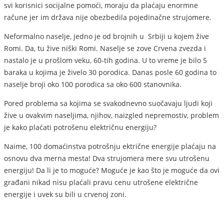
svi korisnici socijalne pomoći, moraju da plaćaju enormne
račune jer im država nije obezbedila pojedinačne strujomere.
Neformalno naselje, jedno je od brojnih u Srbiji u kojem žive
Romi. Da, tu žive niški Romi. Naselje se zove Crvena zvezda i
nastalo je u prošlom veku, 60-tih godina. U to vreme je bilo 5
baraka u kojima je živelo 30 porodica. Danas posle 60 godina to
naselje broji oko 100 porodica sa oko 600 stanovnika.
Pored problema sa kojima se svakodnevno suočavaju ljudi koji
žive u ovakvim naseljima, njihov, naizgled nepremostiv, problem
je kako plaćati potrošenu električnu energiju?
Naime, 100 domaćinstva potrošnju ektrične energije plaćaju na
osnovu dva merna mesta! Dva strujomera mere svu utrošenu
energiju! Da li je to moguće? Moguće je kao što je moguće da ovi
građani nikad nisu plaćali pravu cenu utrošene električne
energije i uvek su bili u crvenoj zoni.