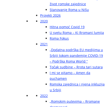
život romske zajednice
Stanovanje Roma u Nišu
Projekti 2026
2020
Hitna pomoć Covid 19
U svetu Roma – Ki Rromani lumija
Roma Fokus
2021
„Dodatna podrška EU medijima u
Srbiji tokom pandemije COVID-19
– Podrška Roma World “
Točak sudbine – Rrota tari sutara
I mi se pitamo – Amen da
puchamen
Romska zajednica i njena inkluzija
u Srbiji
2022
„Romskim putevima – Rromane