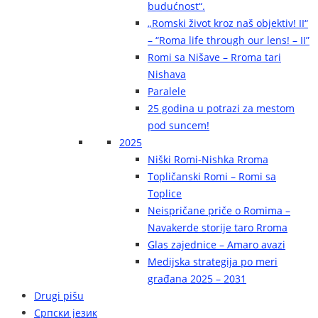
budućnost“.
„Romski život kroz naš objektiv! II“
– “Roma life through our lens! – II”
Romi sa Nišave – Rroma tari
Nishava
Paralele
25 godina u potrazi za mestom
pod suncem!
2025
Niški Romi-Nishka Rroma
Topličanski Romi – Romi sa
Toplice
Neispričane priče o Romima –
Navakerde storije taro Rroma
Glas zajednice – Amaro avazi
Medijska strategija po meri
građana 2025 – 2031
Drugi pišu
Српски језик