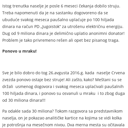
Istog trenutka naselje je posle 6 meseci čekanja dobilo struju.
Treba napomenuti da je na sastanku dogovoreno da se
ubuduće svakog meseca paušalno uplaćuje po 100 hiljada
dinara na račun PD „Jugoistok“ za utrošenu električnu energiju.
Dug od 9 miliona dinara je delimično uplatio anonimni donator!
Problem je tako privremeno rešen ali opet bez pisanog traga.
Ponovo u mraku!
Sve je bilo dobro do tog 26.avgusta 2016.g. kada naselje Crvena
zvezda ponovo ostaje bez struje! Ali zašto, kako? Meštani su se
držali usmenog dogovora i svakog meseca uplaćivali paušalnih
100 hiljada dinara, i ponovo su osvanuli u mraku i to zbog duga
od 30 miliona dinara!!!
Pa odakle sada 30 miliona? Tokom razgovora sa predstavnikom
naselja, on je pokazao analitičke kartice na kojima se vidi kolka
je potrošnja na mesečnom nivou. Dva merna mesta su očitavala