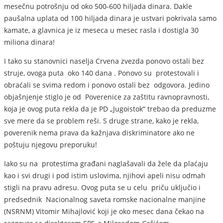
mesečnu potrošnju od oko 500-600 hiljada dinara. Dakle
paušalna uplata od 100 hiljada dinara je ustvari pokrivala samo
kamate, a glavnica je iz meseca u mesec rasla i dostigla 30
miliona dinara!
I tako su stanovnici naselja Crvena zvezda ponovo ostali bez
struje, ovoga puta oko 140 dana . Ponovo su protestovali i
obraćali se svima redom i ponovo ostali bez odgovora. Jedino
objašnjenje stiglo je od Poverenice za zaštitu ravnopravnosti,
koja je ovog puta rekla da je PD „Jugoistok“ trebao da preduzme
sve mere da se problem reši. S druge strane, kako je rekla,
poverenik nema prava da kažnjava diskriminatore ako ne
poštuju njegovu preporuku!
Iako su na protestima građani naglašavali da žele da plaćaju
kao i svi drugi i pod istim uslovima, njihovi apeli nisu odmah
stigli na pravu adresu. Ovog puta se u celu priču uključio i
predsednik Nacionalnog saveta romske nacionalne manjine
(NSRNM) Vitomir Mihajlović koji je oko mesec dana čekao na