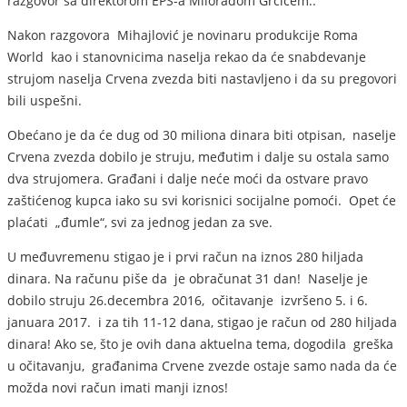
razgovor sa direktorom EPS-a Miloradom Grčićem..
Nakon razgovora Mihajlović je novinaru produkcije Roma
World kao i stanovnicima naselja rekao da će snabdevanje
strujom naselja Crvena zvezda biti nastavljeno i da su pregovori
bili uspešni.
Obećano je da će dug od 30 miliona dinara biti otpisan, naselje
Crvena zvezda dobilo je struju, međutim i dalje su ostala samo
dva strujomera. Građani i dalje neće moći da ostvare pravo
zaštićenog kupca iako su svi korisnici socijalne pomoći. Opet će
plaćati „đumle“, svi za jednog jedan za sve.
U međuvremenu stigao je i prvi račun na iznos 280 hiljada
dinara. Na računu piše da je obračunat 31 dan! Naselje je
dobilo struju 26.decembra 2016, očitavanje izvršeno 5. i 6.
januara 2017. i za tih 11-12 dana, stigao je račun od 280 hiljada
dinara! Ako se, što je ovih dana aktuelna tema, dogodila greška
u očitavanju, građanima Crvene zvezde ostaje samo nada da će
možda novi račun imati manji iznos!