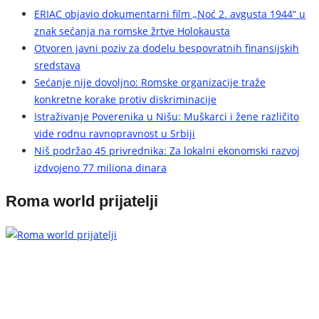
ERIAC objavio dokumentarni film „Noć 2. avgusta 1944“ u
znak sećanja na romske žrtve Holokausta
Otvoren javni poziv za dodelu bespovratnih finansijskih
sredstava
Sećanje nije dovoljno: Romske organizacije traže
konkretne korake protiv diskriminacije
Istraživanje Poverenika u Nišu: Muškarci i žene različito
vide rodnu ravnopravnost u Srbiji
Niš podržao 45 privrednika: Za lokalni ekonomski razvoj
izdvojeno 77 miliona dinara
Roma world prijatelji