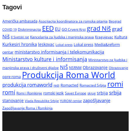
Tagovi
Američka ambasada
Asocijacija koordinatora za romska pitanja
Beograd
EED
grad Niš
grad
EU
Diskriminacija
GO Crveni Krst
COVID 19
Niš
Kultura
Kancelarija za ljudska i manjnska prava
Kragujevac
II Svetski rat
Kurkesiri hronika
leskovac
Media&reform
Lokal press
Lokal press
ministarstvo informisanja i telekomunikacija
centar
Ministarstvo kulture i informisanja
Ministarstvo za ljudska i
NIŠ
Obrazovanje
manjinska prava i društveni dijalog
NSRNM
Obrazovanje
Produkcija Roma World
opre roma
romi
produkcija romaworld
Romacted
Romacted Srbija
redi
romi
srbija
srbija
Romi i Romkinje
romski jezik
Savet Evrope
skrug
zapošljavanje
stanovanje
Vlada Republike Srbije
YUROM centar
Zapošljavanje Roma i Romkinja