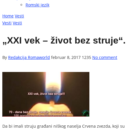
Romski jezik
Home
Vesti
Vesti
Vesti
„XXI vek – život bez struje“.
By
Redakcija Romaworld
februar 8, 2017
1235
No comment
Da bi imali struju građani niškog naselja Crvena zvezda, koji su