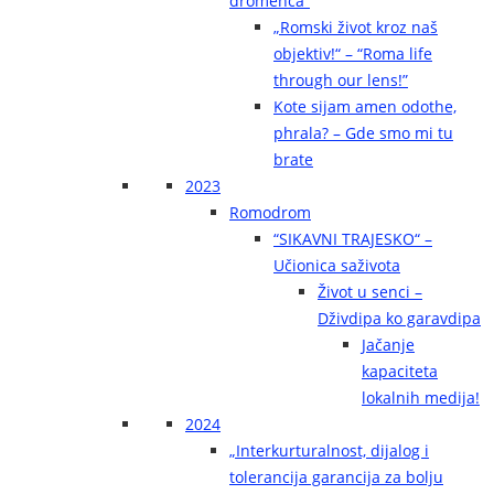
dromenca“
„Romski život kroz naš
objektiv!“ – “Roma life
through our lens!”
Kote sijam amen odothe,
phrala? – Gde smo mi tu
brate
2023
Romodrom
“SIKAVNI TRAJESKO“ –
Učionica saživota
Život u senci –
Dživdipa ko garavdipa
Jačanje
kapaciteta
lokalnih medija!
2024
„Interkurturalnost, dijalog i
tolerancija garancija za bolju