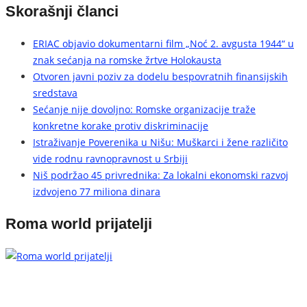
Skorašnji članci
ERIAC objavio dokumentarni film „Noć 2. avgusta 1944“ u
znak sećanja na romske žrtve Holokausta
Otvoren javni poziv za dodelu bespovratnih finansijskih
sredstava
Sećanje nije dovoljno: Romske organizacije traže
konkretne korake protiv diskriminacije
Istraživanje Poverenika u Nišu: Muškarci i žene različito
vide rodnu ravnopravnost u Srbiji
Niš podržao 45 privrednika: Za lokalni ekonomski razvoj
izdvojeno 77 miliona dinara
Roma world prijatelji