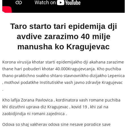
Taro starto tari epidemija dji
avdive zarazimo 40 milje
manusha ko Kragujevac
Korona virusija khotar starti epidemijakho dji akahana zarazime
thane hari pobuderi khotar 40.000Kragujevcanja. Kho puchiba
thano praktichno svakho shtaro stavnovnikho dizijakho Lepenica
, mothovi podatkhe Institutiskhe vash javno zdravlje Kragujevac
.
Kho lafija Zorana Pavlovica , kordinatora vash romane puchiba
khi dizuthni uprava diz Kragujevac , kovid 19 , khi zal na
zaobidjindja ni romani zajednica .
Odova so shaj vakherav odova sine nesave porodice save