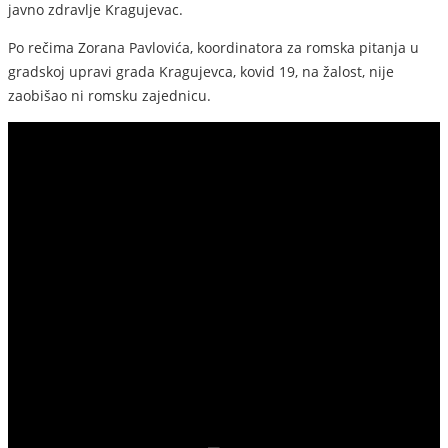
javno zdravlje Kragujevac.
Po rečima Zorana Pavlovića, koordinatora za romska pitanja u
gradskoj upravi grada Kragujevca, kovid 19, na žalost, nije
zaobišao ni romsku zajednicu.