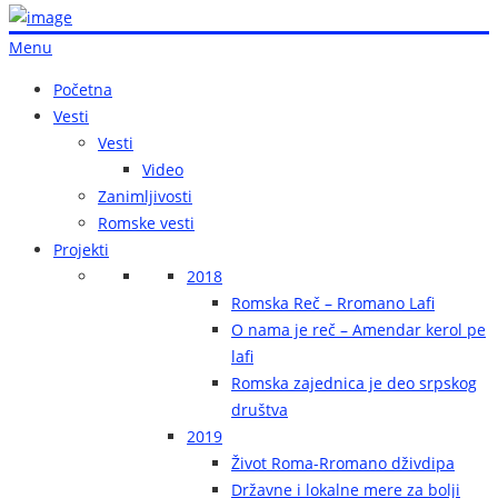
Menu
Početna
Vesti
Vesti
Video
Zanimljivosti
Romske vesti
Projekti
2018
Romska Reč – Rromano Lafi
O nama je reč – Amendar kerol pe
lafi
Romska zajednica je deo srpskog
društva
2019
Život Roma-Rromano dživdipa
Državne i lokalne mere za bolji