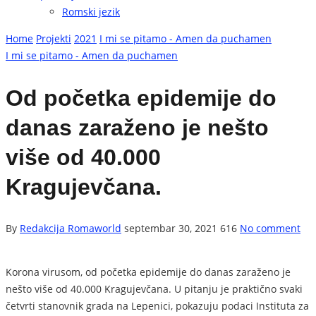
Romski jezik
Home
Projekti
2021
I mi se pitamo - Amen da puchamen
I mi se pitamo - Amen da puchamen
Od početka epidemije do
danas zaraženo je nešto
više od 40.000
Kragujevčana.
By
Redakcija Romaworld
septembar 30, 2021
616
No comment
Korona virusom, od početka epidemije do danas zaraženo je
nešto više od 40.000 Kragujevčana. U pitanju je praktično svaki
četvrti stanovnik grada na Lepenici, pokazuju podaci Instituta za