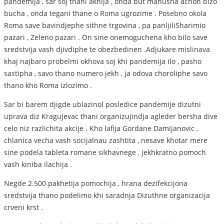
pandemija , sar soj thani akhija , onda but manusha achon bizo
bucha , onda tegani thane o Roma ugrozime . Posebno okola
Roma save bavindjephe sithne trgovina , pa panljiliSharimio
pazari , Zeleno pazari . On sine onemoguchena kho bilo save
sredstvija vash djivdiphe te obezbedinen .Adjukare mislinava
khaj najbaro probelmi okhova soj khi pandemija ilo , pasho
sastipha , savo thano numero jekh , ja odova choroliphe savo
thano kho Roma izlozimo .
Sar bi barem djigde ublazinol posledice pandemije dizutni
uprava diz Kragujevac thani organizujindja agleder bersha dive
celo niz razlichita akcije . Kho lafija Gordane Damijanovic ,
chlanica vecha vash socijalnau zashtita , nesave khotar mere
sine podela tableta romane sikhavnege , jekhkratno pomoch
vash kiniba ilachija .
Negde 2.500 pakhetija pomochija , hrana dezifekcijona
sredstvija thano podelimo khi saradnja Dizuthne organizacija
crveni krst .