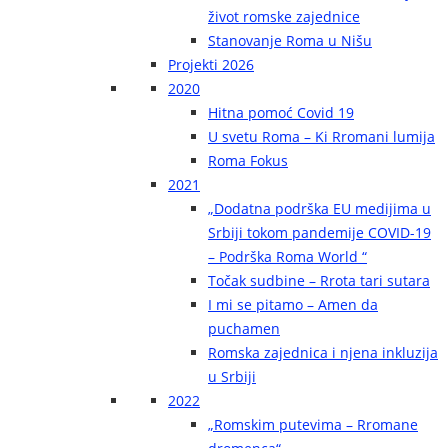
život romske zajednice
Stanovanje Roma u Nišu
Projekti 2026
2020
Hitna pomoć Covid 19
U svetu Roma – Ki Rromani lumija
Roma Fokus
2021
„Dodatna podrška EU medijima u
Srbiji tokom pandemije COVID-19
– Podrška Roma World “
Točak sudbine – Rrota tari sutara
I mi se pitamo – Amen da
puchamen
Romska zajednica i njena inkluzija
u Srbiji
2022
„Romskim putevima – Rromane