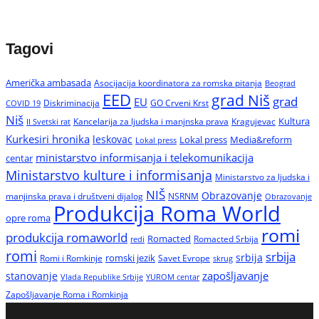
Tagovi
Američka ambasada
Asocijacija koordinatora za romska pitanja
Beograd
EED
grad Niš
grad
EU
Diskriminacija
GO Crveni Krst
COVID 19
Niš
Kultura
Kancelarija za ljudska i manjnska prava
Kragujevac
II Svetski rat
Kurkesiri hronika
leskovac
Media&reform
Lokal press
Lokal press
ministarstvo informisanja i telekomunikacija
centar
Ministarstvo kulture i informisanja
Ministarstvo za ljudska i
NIŠ
Obrazovanje
manjinska prava i društveni dijalog
NSRNM
Obrazovanje
Produkcija Roma World
opre roma
romi
produkcija romaworld
Romacted
Romacted Srbija
redi
romi
srbija
srbija
Romi i Romkinje
romski jezik
Savet Evrope
skrug
zapošljavanje
stanovanje
Vlada Republike Srbije
YUROM centar
Zapošljavanje Roma i Romkinja