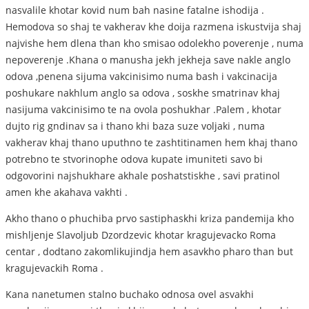
nasvalile khotar kovid num bah nasine fatalne ishodija .
Hemodova so shaj te vakherav khe doija razmena iskustvija shaj
najvishe hem dlena than kho smisao odolekho poverenje , numa
nepoverenje .Khana o manusha jekh jekheja save nakle anglo
odova ,penena sijuma vakcinisimo numa bash i vakcinacija
poshukare nakhlum anglo sa odova , soskhe smatrinav khaj
nasijuma vakcinisimo te na ovola poshukhar .Palem , khotar
dujto rig gndinav sa i thano khi baza suze voljaki , numa
vakherav khaj thano uputhno te zashtitinamen hem khaj thano
potrebno te stvorinophe odova kupate imuniteti savo bi
odgovorini najshukhare akhale poshatstiskhe , savi pratinol
amen khe akahava vakhti .
Akho thano o phuchiba prvo sastiphaskhi kriza pandemija kho
mishljenje Slavoljub Dzordzevic khotar kragujevacko Roma
centar , dodtano zakomlikujindja hem asavkho pharo than but
kragujevackih Roma .
Kana nanetumen stalno buchako odnosa ovel asvakhi