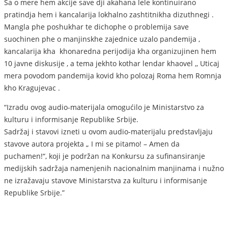
Sa o mere hem akcije save dji akahana lele kontinuirano
pratindja hem i kancalarija lokhalno zashtitnikha dizuthnegi .
Mangla phe poshukhar te dichophe o problemija save
suochinen phe o manjinskhe zajednice uzalo pandemija ,
kancalarija kha khonaredna perijodija kha organizujinen hem
10 javne diskusije , a tema jekhto kothar lendar khaovel ,, Uticaj
mera povodom pandemija kovid kho polozaj Roma hem Romnja
kho Kragujevac .
“Izradu ovog audio-materijala omogućilo je Ministarstvo za
kulturu i informisanje Republike Srbije.
Sadržaj i stavovi izneti u ovom audio-materijalu predstavljaju
stavove autora projekta „ I mi se pitamo! – Amen da
puchamen!“, koji je podržan na Konkursu za sufinansiranje
medijskih sadržaja namenjenih nacionalnim manjinama i nužno
ne izražavaju stavove Ministarstva za kulturu i informisanje
Republike Srbije.”