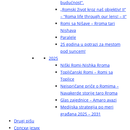
budućnost“.
„Romski život kroz naš objektiv! II“
– “Roma life through our lens! – II”
Romi sa Nišave – Rroma tari
Nishava
Paralele
25 godina u potrazi za mestom
pod suncem!
2025
Niški Romi-Nishka Rroma
Topličanski Romi – Romi sa
Toplice
Neispričane priče o Romima –
Navakerde storije taro Rroma
Glas zajednice – Amaro avazi
Medijska strategija po meri
građana 2025 – 2031
Drugi pišu
Српски језик