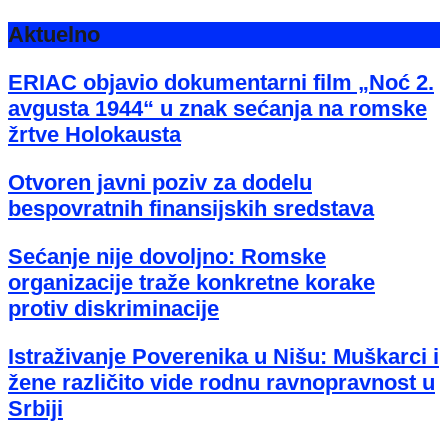
Aktuelno
ERIAC objavio dokumentarni film „Noć 2.
avgusta 1944“ u znak sećanja na romske
žrtve Holokausta
Otvoren javni poziv za dodelu
bespovratnih finansijskih sredstava
Sećanje nije dovoljno: Romske
organizacije traže konkretne korake
protiv diskriminacije
Istraživanje Poverenika u Nišu: Muškarci i
žene različito vide rodnu ravnopravnost u
Srbiji