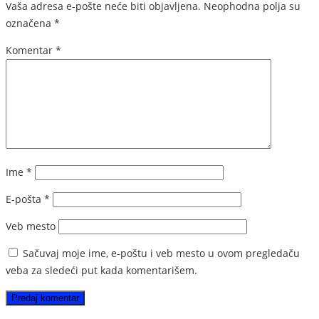
Vaša adresa e-pošte neće biti objavljena.
Neophodna polja su
označena
*
Komentar
*
Ime
*
E-pošta
*
Veb mesto
Sačuvaj moje ime, e-poštu i veb mesto u ovom pregledaču
veba za sledeći put kada komentarišem.