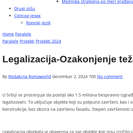
Medijska strategija po meri građan
Drugi pišu
Српски језик
Romski jezik
Home
Paralele
Paralele
Projekti
Projekti 2024
Legalizacija-Ozakonjenje te
By
Redakcija Romaworld
decembar 2, 2024
700
No comment
U Srbiji se procenjuje da postoji oko 1.5 miliona bespravno izgra
legalizovani. To uključuje objekte koji su potpuno završeni, kao 
konstrukcije, bez obzira na završenu fasadu. Stepen završenosti 
Legalizacija objekata je obavezna za sve objekte koji nisu izričito