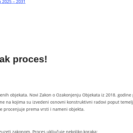
a 2025 – 2031
žak proces!
đenih objekata. Novi Zakon o Ozakonjenju Objekata iz 2018. godine p
i one na kojima su izvedeni osnovni konstruktivni radovi poput teme
se procenjuje prema vrsti i nameni objekta.
 izuzeti zakonom. Proces uključuje nekoliko koraka: