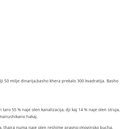
 dji 50 milje dinarija,basho khera prekalo 300 kvadratija. Basho
ro 55 % naje olen kanalizacija, dji kaj 14 % naje olen struja,
o manushikano hakaj.
ntija, thajra numa naje olen reshime pravno-imovinsko bucha.