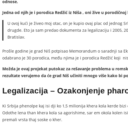
odnose.
Jedna od njih je i porodica Redžić iz Niša , oni žive u porodičnoj
U ovoj kući je živeo moj otac, on je kupio ovaj plac od jednog 
drugde. Eto ja sam predao dokumenta za legalizaciju i 2005, 2
Bratislav.
Prošle godine je grad Niš potpisao Memorandum o saradnji sa Ek
odabrano je 30 porodica, među njima je i porodica Redžić koji nisu
Možda je ovaj projekat putokaz za rešavanje problema u romski
rezultate verujemo da će grad Niš učiniti mnogo više kako bi po
Legalizacija – Ozakonjenje pharo
Ki Srbija phenolpe kaj isi dji ko 1,5 milionija khera kola kerde b
Odothe lena than khera kola sa agorishime, sar em okola kolen isi
premali vrsta thaj soske o kher.