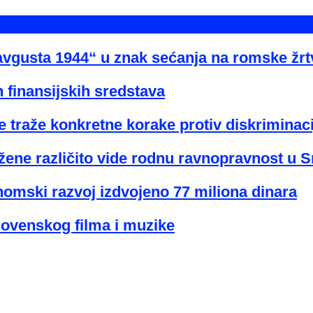
avgusta 1944“ u znak sećanja na romske žr
 finansijskih sredstava
 traže konkretne korake protiv diskriminaci
žene različito vide rodnu ravnopravnost u Sr
nomski razvoj izdvojeno 77 miliona dinara
lovenskog filma i muzike