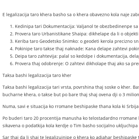
E legalizacija taro khera basho sa o khera obavezno kola naje zab
Kedinipa tari Dokumentacija: Valjanol te obezbedinenpe sa o
Provera taro Urbanistikane Shaipa: dikhelape da li o objekti
Keriba taro Geodetsko Snimko: o geodeti kerola precizno sn
Pokinipe taro takse thaj naknade: Kana delape zahtevi pok
Deipa taro zahtevija: palal so kedolpe i dokumentacija, del
Provera thaj odobrenje: O zahtevi dikholape thaj ako sa pre
Taksa bashi legalizacija taro kher
Taksa bashi legalizacija tari vrsta, povrshina thaj soske o kher. B
bucharne khera, o takse but po bare thaj shaj ovena dji o 3 milion
Numa, savi e situacija ko rromane beshipaske thana kola ki Srbija i
Po buderi taro 20 procentija manusha ko telostadardno rromane bas
sikavena o podatkija kola kerdje o Tim basho socijalno ukljuchipa
Sar thaj da li shaj te legalizuinipe o khera ko adjahar beshipaske