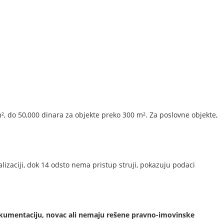
m², do 50,000 dinara za objekte preko 300 m². Za poslovne objekte,
izaciji, dok 14 odsto nema pristup struji, pokazuju podaci
dokumentaciju, novac ali nemaju rešene pravno-imovinske