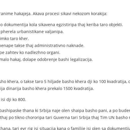
ranime hakajeja. Akava procesi sikavi nekozom korakija:
 dokumentija kola sikavena egzistiripa thaj keriba taro objekti.
 pherela urbanistikane valjanipa.
imko taro kher.
inenape takse thaj administrativno naknade.
ape zahtev ko nadlezhno organi.
malo hakaj, dolape odobrenje bashi legalizacija.
asho khera, o takse taro 5 hiljade basho khera dji ko 100 kvadratija,
ija dinarija basho khera prekalo 1500 kvadratija.
si dji ko 800.
hipaske thana ki Srbija naje olen shaipa basho pani, a po buderi ta
 thaj po tikno chororipa tari Guverna tari Srbija thaj Tim UN bash
 thana, tari evr rig isi situacija kana o familije isi olen sa dokume