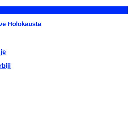
tve Holokausta
je
biji