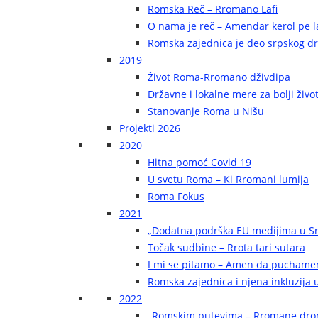
Romska Reč – Rromano Lafi
O nama je reč – Amendar kerol pe la
Romska zajednica je deo srpskog d
2019
Život Roma-Rromano dživdipa
Državne i lokalne mere za bolji živ
Stanovanje Roma u Nišu
Projekti 2026
2020
Hitna pomoć Covid 19
U svetu Roma – Ki Rromani lumija
Roma Fokus
2021
„Dodatna podrška EU medijima u Sr
Točak sudbine – Rrota tari sutara
I mi se pitamo – Amen da puchame
Romska zajednica i njena inkluzija u
2022
„Romskim putevima – Rromane dr