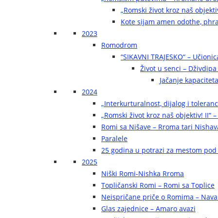
„Romski život kroz naš objekti
Kote sijam amen odothe, phra
2023
Romodrom
“SIKAVNI TRAJESKO“ – Učionic
Život u senci – Dživdip
Jačanje kapaciteta
2024
„Interkurturalnost, dijalog i toleran
„Romski život kroz naš objektiv! II“ –
Romi sa Nišave – Rroma tari Nishav
Paralele
25 godina u potrazi za mestom pod
2025
Niški Romi-Nishka Rroma
Topličanski Romi – Romi sa Toplice
Neispričane priče o Romima – Navak
Glas zajednice – Amaro avazi