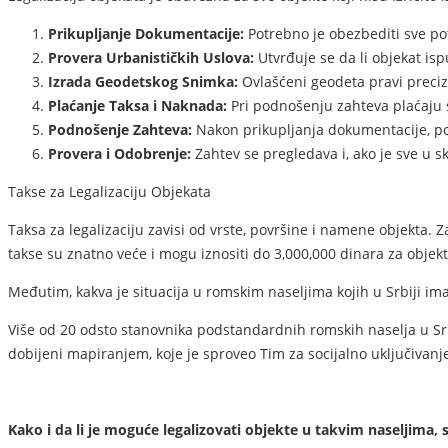
Prikupljanje Dokumentacije:
Potrebno je obezbediti sve po
Provera Urbanističkih Uslova:
Utvrđuje se da li objekat is
Izrada Geodetskog Snimka:
Ovlašćeni geodeta pravi preciz
Plaćanje Taksa i Naknada:
Pri podnošenju zahteva plaćaju 
Podnošenje Zahteva:
Nakon prikupljanja dokumentacije, p
Provera i Odobrenje:
Zahtev se pregledava i, ako je sve u s
Takse za Legalizaciju Objekata
Taksa za legalizaciju zavisi od vrste, površine i namene objekta. 
takse su znatno veće i mogu iznositi do 3,000,000 dinara za objek
Međutim, kakva je situacija u romskim naseljima kojih u Srbiji im
Više od 20 odsto stanovnika podstandardnih romskih naselja u Srbi
dobijeni mapiranjem, koje je sproveo Tim za socijalno uključivanj
Kako i da li je moguće legalizovati objekte u takvim naseljima