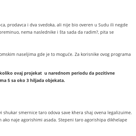
ca, prodavca i dva svedoka, ali nije bio overen u Sudu ili negde
preminuo, nema naslednike i šta sada da radim?, pita se
omskim naseljima gde je to moguće. Za korisnike ovog programa
 Ukoliko ovaj projekat u narednom periodu da pozitivne
ma 5 sa oko 3 hiljada objekata.
kavi shukar smernice taro odova save khera shaj ovena legalizuime.
em ako naje agorishimi asada. Stepeni taro agorishipa dikhelape