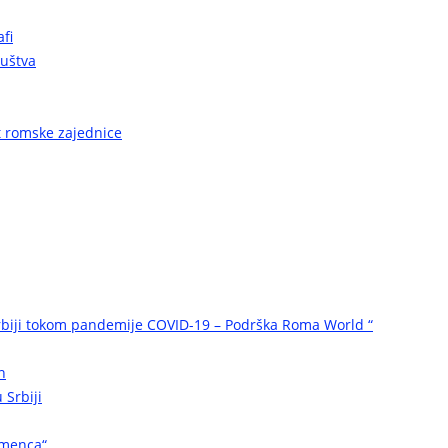
fi
ruštva
ot romske zajednice
biji tokom pandemije COVID-19 – Podrška Roma World “
n
 Srbiji
omenca“