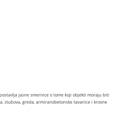
ostavlja jasne smernice o tome koji objekti moraju biti
lja, stubova, greda, armiranobetonske tavanice i krovne