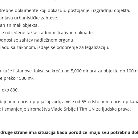
trebne dokumente koji dokazuju postojanje i izgradnju objekta.
punjava urbanističke zahteve.
an snimak objekta.
se određene takse i administrativne naknade.
odnosi se zahtev nadležnom organu.
kladu sa zakonom, izdaje se odobrenje za legalizaciju.
Za kuće i stanove, takse se kreću od 5,000 dinara za objekte do 100 
te preko 1500 m².
a oko 800.
ji nema pristup pijaćoj vodi, a više od 55 odsto nema pristup kanal
e i smanjenje siromaštva Vlade Srbije i Tim UN za ljudska prava.
, sdruge strane ima situacija kada porodice imaju svu potrebnu 