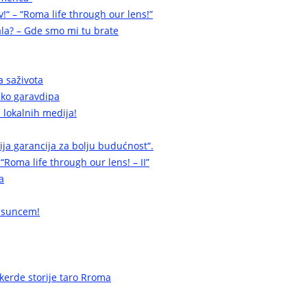
v!“ – “Roma life through our lens!”
la? – Gde smo mi tu brate
a saživota
a ko garavdipa
 lokalnih medija!
cija garancija za bolju budućnost“.
 “Roma life through our lens! – II”
a
 suncem!
erde storije taro Rroma