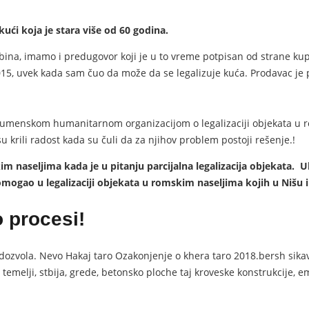
 kući koja je stara više od 60 godina.
Srbina, imamo i predugovor koji je u to vreme potpisan od strane kup
015, uvek kada sam čuo da može da se legalizuje kuća. Prodavac je 
umenskom humanitarnom organizacijom o legalizaciji objekata u r
 krili radost kada su čuli da za njihov problem postoji rešenje.!
m naseljima kada je u pitanju parcijalna legalizacija objekata.
mogao u legalizaciji objekata u romskim naseljima kojih u Nišu i
 procesi!
izi dozvola. Nevo Hakaj taro Ozakonjenje o khera taro 2018.bersh si
 temelji, stbija, grede, betonsko ploche taj kroveske konstrukcije, 