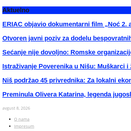
Aktuelno
ERIAC objavio dokumentarni film „Noć 2. 
Otvoren javni poziv za dodelu bespovratnih
Sećanje nije dovoljno: Romske organizacije
Istraživanje Poverenika u Nišu: Muškarci i 
Niš podržao 45 privrednika: Za lokalni eko
Preminula Olivera Katarina, legenda jugos
avgust 8, 2026
O nama
Impresum