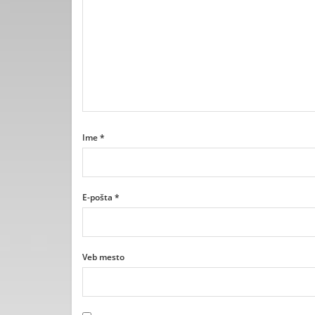
Ime
*
E-pošta
*
Veb mesto