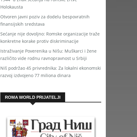
Holokausta
Otvoren javni poziv za dodelu bespovratnih
finansijskih sredstava
Sećanje nije dovoljno: Romske organizacije traže
konkretne korake protiv diskriminacije
Istraživanje Poverenika u Nišu: Muškarci i žene
različito vide rodnu ravnopravnost u Srbiji
Niš podržao 45 privrednika: Za lokalni ekonomski
razvoj izdvojeno 77 miliona dinara
ROMA WORLD PRIJATELJI