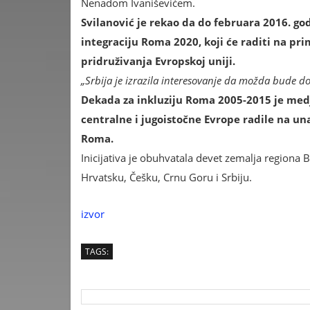
Nenadom Ivaniševićem.
Svilanović je rekao da do februara 2016. go
integraciju Roma 2020, koji će raditi na pr
pridruživanja Evropskoj uniji.
„Srbija je izrazila interesovanje da možda bude 
Dekada za inkluziju Roma 2005-2015 je medj
centralne i jugoistočne Evrope radile na un
Roma.
Inicijativa je obuhvatala devet zemalja region
Hrvatsku, Češku, Crnu Goru i Srbiju.
izvor
TAGS: