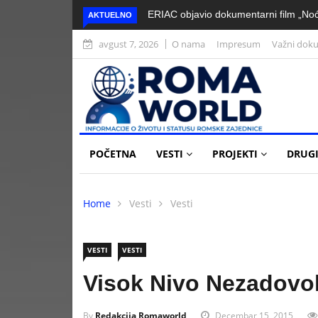
ERIAC objavio dokumentarni film „Noć
AKTUELNO
avgust 7, 2026
O nama
Impresum
Važni dok
POČETNA
VESTI
PROJEKTI
DRUGI
Home
Vesti
Vesti
VESTI
VESTI
Visok Nivo Nezadovol
By
Redakcija Romaworld
Decembar 15, 2015