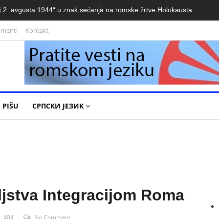
 2. avgusta 1944“ u znak sećanja na romske žrtve Holokausta
umenti
Kontakt
 PIŠU
СРПСКИ ЈЕЗИК
jstva Integracijom Roma
484
No Comment