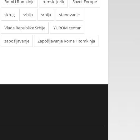
Romi i Romkinje
romski jezik
Savet Evrope
skrug
srbija
srbija
stanovanje
Vlada Republike Srbije
YUROM centar
zapošljavanje
Zapošljavanje Roma i Romkinja