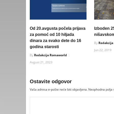
Od 20.avgusta počela prijava
Izboden 2
za pomoć od 10 hiljada
nišavskom
dinara za svako dete do 16
By
Redakcij
godina starosti
Jun 22, 2019
By
Redakcija Romaworld
Avgust 21, 2023
Ostavite odgovor
Vaša adresa e-pošte neće biti objavljena.
Neophodna polja