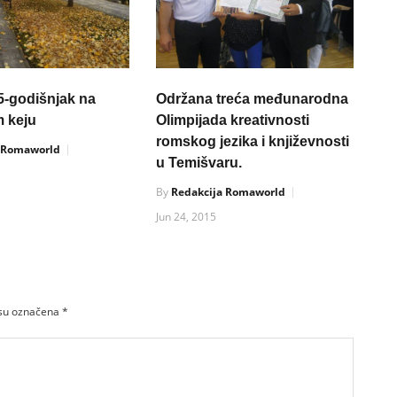
5-godišnjak na
Održana treća međunarodna
 keju
Olimpijada kreativnosti
romskog jezika i književnosti
a Romaworld
u Temišvaru.
By
Redakcija Romaworld
Jun 24, 2015
 su označena
*