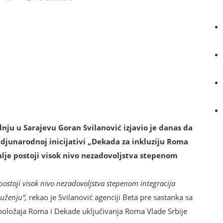
nju u Sarajevu Goran Svilanović izjavio je danas da
djunarodnoj inicijativi „Dekada za inkluziju Roma
alje postoji visok nivo nezadovoljstva stepenom
postoji visok nivo nezadovoljstva stepenom integracija
uženju“,
rekao je Svilanović agenciji Beta pre sastanka sa
oložaja Roma i Dekade uključivanja Roma Vlade Srbije