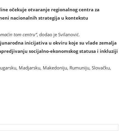
dine očekuje otvaranje regionalnog centra za
imeni nacionalnih strategija u kontekstu
domaćin tom centru“
, dodao je Svilanović.
unarodna inicijativa u okviru koje su vlade zemalja
apredjivanju socijalno-ekonomskog statusa i inkluziji
a Bugarsku, Madjarsku, Makedoniju, Rumuniju, Slovačku,