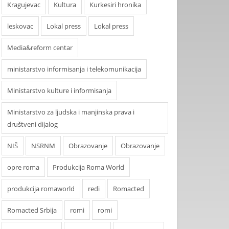
Kragujevac
Kultura
Kurkesiri hronika
leskovac
Lokal press
Lokal press
Media&reform centar
ministarstvo informisanja i telekomunikacija
Ministarstvo kulture i informisanja
Ministarstvo za ljudska i manjinska prava i
društveni dijalog
NIŠ
NSRNM
Obrazovanje
Obrazovanje
opre roma
Produkcija Roma World
produkcija romaworld
redi
Romacted
Romacted Srbija
romi
romi