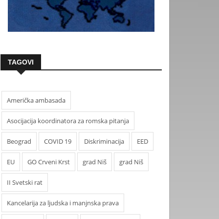
TAGOVI
Američka ambasada
Asocijacija koordinatora za romska pitanja
Beograd
COVID 19
Diskriminacija
EED
EU
GO Crveni Krst
grad Niš
grad Niš
II Svetski rat
Kancelarija za ljudska i manjnska prava