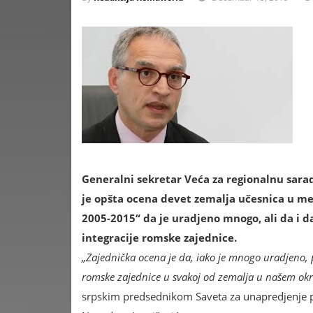
Generalni sekretar Veća za regionalnu sarad
je opšta ocena devet zemalja učesnica u me
2005-2015“ da je uradjeno mnogo, ali da i d
integracije romske zajednice.
„Zajednička ocena je da, iako je mnogo uradjeno, 
romske zajednice u svakoj od zemalja u našem okr
srpskim predsednikom Saveta za unapredjenje p