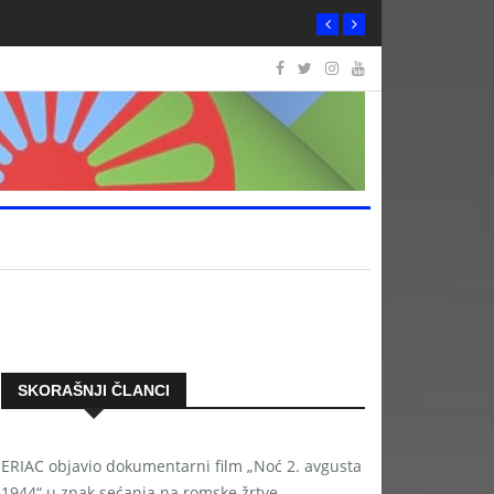
SKORAŠNJI ČLANCI
ERIAC objavio dokumentarni film „Noć 2. avgusta
1944“ u znak sećanja na romske žrtve