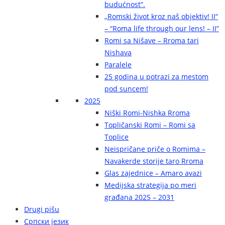
budućnost“.
„Romski život kroz naš objektiv! II“
– “Roma life through our lens! – II”
Romi sa Nišave – Rroma tari
Nishava
Paralele
25 godina u potrazi za mestom
pod suncem!
2025
Niški Romi-Nishka Rroma
Topličanski Romi – Romi sa
Toplice
Neispričane priče o Romima –
Navakerde storije taro Rroma
Glas zajednice – Amaro avazi
Medijska strategija po meri
građana 2025 – 2031
Drugi pišu
Српски језик