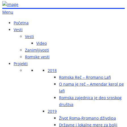
Menu
Početna
Vesti
Vesti
Video
Zanimljivosti
Romske vesti
Projekti
2018
Romska Reč – Rromano Lafi
O nama je reč – Amendar kerol pe
lafi
Romska zajednica je deo srpskog
društva
2019
Život Roma-Rromano dživdipa
Državne i lokalne mere za bolji