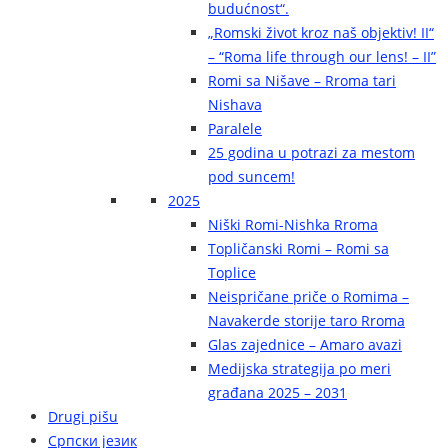
budućnost“.
„Romski život kroz naš objektiv! II“
– “Roma life through our lens! – II”
Romi sa Nišave – Rroma tari
Nishava
Paralele
25 godina u potrazi za mestom
pod suncem!
2025
Niški Romi-Nishka Rroma
Topličanski Romi – Romi sa
Toplice
Neispričane priče o Romima –
Navakerde storije taro Rroma
Glas zajednice – Amaro avazi
Medijska strategija po meri
građana 2025 – 2031
Drugi pišu
Српски језик