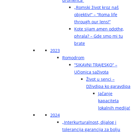
dromenca“
„Romski život kroz naš
objektiv!“ – “Roma life
through our lens!”
Kote sijam amen odothe,
phrala? – Gde smo mi tu
brate
2023
Romodrom
“SIKAVNI TRAJESKO“ –
Učionica saživota
Život u senci –
Dživdipa ko garavdipa
Jačanje
kapaciteta
lokalnih medija!
2024
„Interkurturalnost, dijalog i
tolerancija garancija za bolju