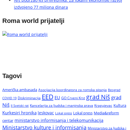
Niš podržao 45 privrednika: Za lokalni ekonomski razvoj
izdvojeno 77 miliona dinara
Roma world prijatelji
Tagovi
Američka ambasada
Asocijacija koordinatora za romska pitanja
Beograd
EED
grad Niš
grad
EU
Diskriminacija
GO Crveni Krst
COVID 19
Niš
Kultura
Kancelarija za ljudska i manjnska prava
Kragujevac
II Svetski rat
Kurkesiri hronika
leskovac
Media&reform
Lokal press
Lokal press
ministarstvo informisanja i telekomunikacija
centar
Ministarstvo kulture i informisanja
Ministarstvo za ljudska i