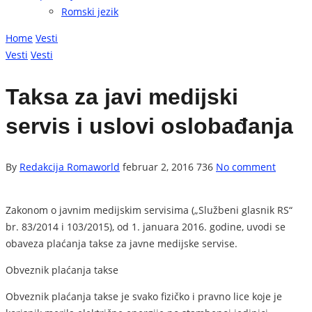
Romski jezik
Home
Vesti
Vesti
Vesti
Taksa za javi medijski
servis i uslovi oslobađanja
By
Redakcija Romaworld
februar 2, 2016
736
No comment
Zakonom o javnim medijskim servisima („Službeni glasnik RS“
br. 83/2014 i 103/2015), od 1. januara 2016. godine, uvodi se
obaveza plaćanja takse za javne medijske servise.
Obveznik plaćanja takse
Obveznik plaćanja takse je svako fizičko i pravno lice koje je