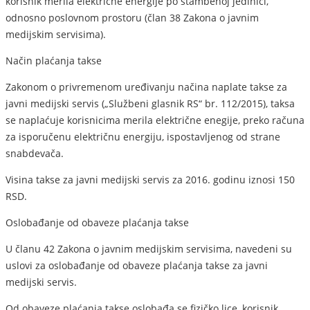
korisnik merila električne energije po stambenoj jedinici,
odnosno poslovnom prostoru (član 38 Zakona o javnim
medijskim servisima).
Način plaćanja takse
Zakonom o privremenom uređivanju načina naplate takse za
javni medijski servis („Službeni glasnik RS“ br. 112/2015), taksa
se naplaćuje korisnicima merila električne enegije, preko računa
za isporučenu električnu energiju, ispostavljenog od strane
snabdevača.
Visina takse za javni medijski servis za 2016. godinu iznosi 150
RSD.
Oslobađanje od obaveze plaćanja takse
U članu 42 Zakona o javnim medijskim servisima, navedeni su
uslovi za oslobađanje od obaveze plaćanja takse za javni
medijski servis.
Od obaveze plaćanja takse oslobađa se fizičko lice, korisnik