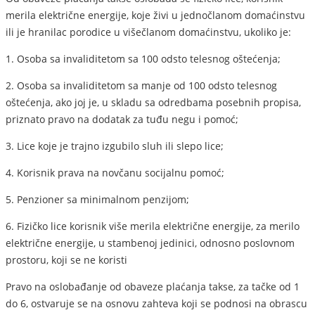
merila električne energije, koje živi u jednočlanom domaćinstvu
ili je hranilac porodice u višečlanom domaćinstvu, ukoliko je:
1. Osoba sa invaliditetom sa 100 odsto telesnog oštećenja;
2. Osoba sa invaliditetom sa manje od 100 odsto telesnog
oštećenja, ako joj je, u skladu sa odredbama posebnih propisa,
priznato pravo na dodatak za tuđu negu i pomoć;
3. Lice koje je trajno izgubilo sluh ili slepo lice;
4. Korisnik prava na novčanu socijalnu pomoć;
5. Penzioner sa minimalnom penzijom;
6. Fizičko lice korisnik više merila električne energije, za merilo
električne energije, u stambenoj jedinici, odnosno poslovnom
prostoru, koji se ne koristi
Pravo na oslobađanje od obaveze plaćanja takse, za tačke od 1
do 6, ostvaruje se na osnovu zahteva koji se podnosi na obrascu