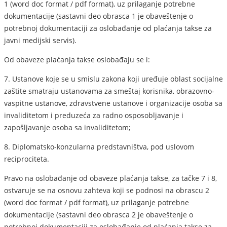
1 (word doc format / pdf format), uz prilaganje potrebne
dokumentacije (sastavni deo obrasca 1 je obaveštenje o
potrebnoj dokumentaciji za oslobađanje od plaćanja takse za
javni medijski servis).
Od obaveze plaćanja takse oslobađaju se i:
7. Ustanove koje se u smislu zakona koji uređuje oblast socijalne
zaštite smatraju ustanovama za smeštaj korisnika, obrazovno-
vaspitne ustanove, zdravstvene ustanove i organizacije osoba sa
invaliditetom i preduzeća za radno osposobljavanje i
zapošljavanje osoba sa invaliditetom;
8. Diplomatsko-konzularna predstavništva, pod uslovom
reciprociteta.
Pravo na oslobađanje od obaveze plaćanja takse, za tačke 7 i 8,
ostvaruje se na osnovu zahteva koji se podnosi na obrascu 2
(word doc format / pdf format), uz prilaganje potrebne
dokumentacije (sastavni deo obrasca 2 je obaveštenje o
potrebnoj dokumentaciji za oslobađanje od plaćanja takse za