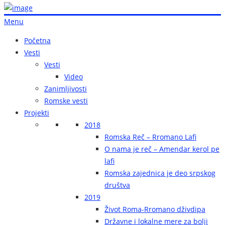
Menu
Početna
Vesti
Vesti
Video
Zanimljivosti
Romske vesti
Projekti
2018
Romska Reč – Rromano Lafi
O nama je reč – Amendar kerol pe
lafi
Romska zajednica je deo srpskog
društva
2019
Život Roma-Rromano dživdipa
Državne i lokalne mere za bolji