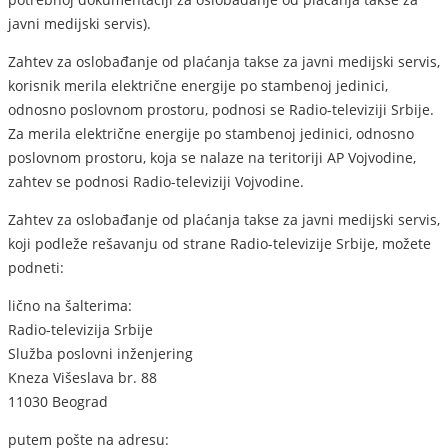
javni medijski servis).
Zahtev za oslobađanje od plaćanja takse za javni medijski servis,
korisnik merila električne energije po stambenoj jedinici,
odnosno poslovnom prostoru, podnosi se Radio-televiziji Srbije.
Za merila električne energije po stambenoj jedinici, odnosno
poslovnom prostoru, koja se nalaze na teritoriji AP Vojvodine,
zahtev se podnosi Radio-televiziji Vojvodine.
Zahtev za oslobađanje od plaćanja takse za javni medijski servis,
koji podleže rešavanju od strane Radio-televizije Srbije, možete
podneti:
lično na šalterima:
Radio-televizija Srbije
Služba poslovni inženjering
Kneza Višeslava br. 88
11030 Beograd
putem pošte na adresu: