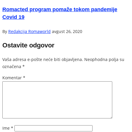
Romacted program pomaže tokom pandemije
Covid 19
By
Redakcija Romaworld
avgust 26, 2020
Ostavite odgovor
Vaša adresa e-pošte neće biti objavljena.
Neophodna polja su
označena
*
Komentar
*
Ime
*