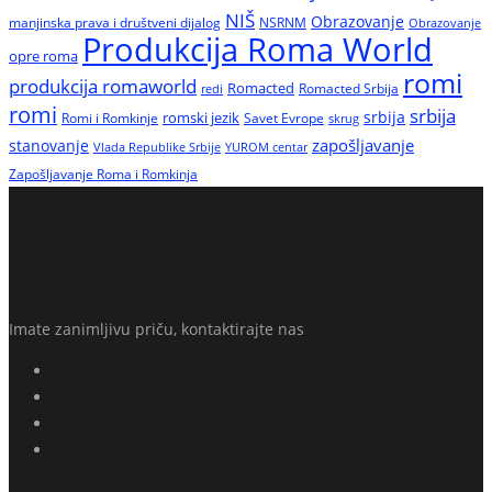
NIŠ
Obrazovanje
manjinska prava i društveni dijalog
NSRNM
Obrazovanje
Produkcija Roma World
opre roma
romi
produkcija romaworld
Romacted
Romacted Srbija
redi
romi
srbija
srbija
Romi i Romkinje
romski jezik
Savet Evrope
skrug
zapošljavanje
stanovanje
Vlada Republike Srbije
YUROM centar
Zapošljavanje Roma i Romkinja
Imate zanimljivu priču, kontaktirajte nas