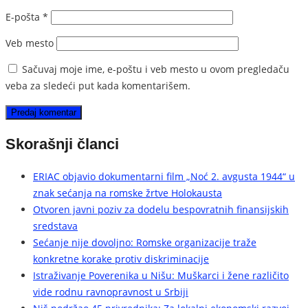
E-pošta
*
Veb mesto
Sačuvaj moje ime, e-poštu i veb mesto u ovom pregledaču
veba za sledeći put kada komentarišem.
Skorašnji članci
ERIAC objavio dokumentarni film „Noć 2. avgusta 1944“ u
znak sećanja na romske žrtve Holokausta
Otvoren javni poziv za dodelu bespovratnih finansijskih
sredstava
Sećanje nije dovoljno: Romske organizacije traže
konkretne korake protiv diskriminacije
Istraživanje Poverenika u Nišu: Muškarci i žene različito
vide rodnu ravnopravnost u Srbiji