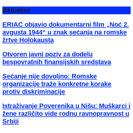
Aktuelno
ERIAC objavio dokumentarni film „Noć 2.
avgusta 1944“ u znak sećanja na romske
žrtve Holokausta
Otvoren javni poziv za dodelu
bespovratnih finansijskih sredstava
Sećanje nije dovoljno: Romske
organizacije traže konkretne korake
protiv diskriminacije
Istraživanje Poverenika u Nišu: Muškarci i
žene različito vide rodnu ravnopravnost u
Srbiji