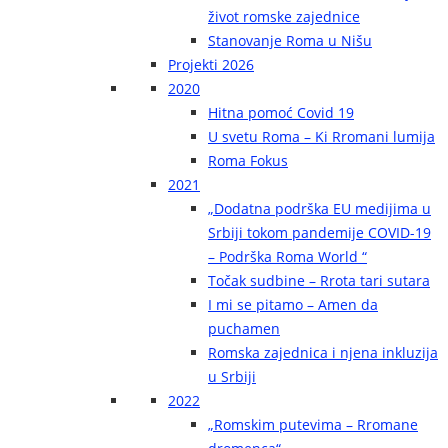
život romske zajednice
Stanovanje Roma u Nišu
Projekti 2026
2020
Hitna pomoć Covid 19
U svetu Roma – Ki Rromani lumija
Roma Fokus
2021
„Dodatna podrška EU medijima u
Srbiji tokom pandemije COVID-19
– Podrška Roma World “
Točak sudbine – Rrota tari sutara
I mi se pitamo – Amen da
puchamen
Romska zajednica i njena inkluzija
u Srbiji
2022
„Romskim putevima – Rromane