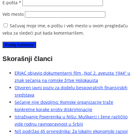
E-pošta
*
Veb mesto
Sačuvaj moje ime, e-poštu i veb mesto u ovom pregledaču
veba za sledeći put kada komentarišem.
Skorašnji članci
ERIAC objavio dokumentarni film „Noć 2. avgusta 1944“ u
znak sećanja na romske žrtve Holokausta
Otvoren javni poziv za dodelu bespovratnih finansijskih
sredstava
Sećanje nije dovoljno: Romske organizacije traže
konkretne korake protiv diskriminacije
Istraživanje Poverenika u Nišu: Muškarci i žene različito
vide rodnu ravnopravnost u Srbiji
Niš podržao 45 privrednika: Za lokalni ekonomski razvoj