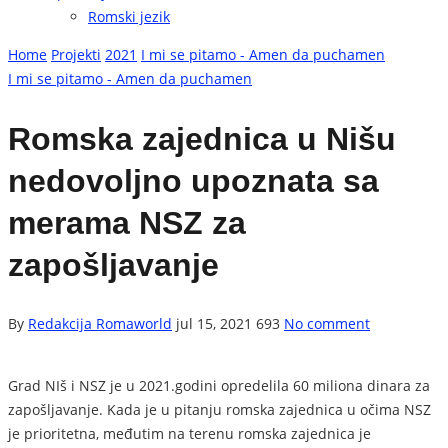
Romski jezik
Home
Projekti
2021
I mi se pitamo - Amen da puchamen
I mi se pitamo - Amen da puchamen
Romska zajednica u Nišu
nedovoljno upoznata sa
merama NSZ za
zapošljavanje
By
Redakcija Romaworld
jul 15, 2021
693
No comment
Grad NIš i NSZ je u 2021.godini opredelila 60 miliona dinara za
zapošljavanje. Kada je u pitanju romska zajednica u očima NSZ
je prioritetna, međutim na terenu romska zajednica je