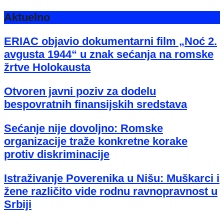
Aktuelno
ERIAC objavio dokumentarni film „Noć 2.
avgusta 1944“ u znak sećanja na romske
žrtve Holokausta
Otvoren javni poziv za dodelu
bespovratnih finansijskih sredstava
Sećanje nije dovoljno: Romske
organizacije traže konkretne korake
protiv diskriminacije
Istraživanje Poverenika u Nišu: Muškarci i
žene različito vide rodnu ravnopravnost u
Srbiji