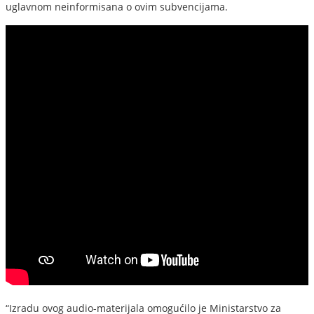
uglavnom neinformisana o ovim subvencijama.
“Izradu ovog audio-materijala omogućilo je Ministarstvo za