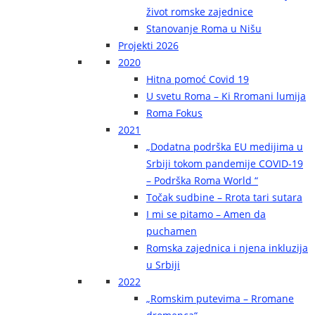
život romske zajednice
Stanovanje Roma u Nišu
Projekti 2026
2020
Hitna pomoć Covid 19
U svetu Roma – Ki Rromani lumija
Roma Fokus
2021
„Dodatna podrška EU medijima u
Srbiji tokom pandemije COVID-19
– Podrška Roma World “
Točak sudbine – Rrota tari sutara
I mi se pitamo – Amen da
puchamen
Romska zajednica i njena inkluzija
u Srbiji
2022
„Romskim putevima – Rromane