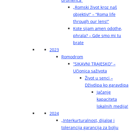
dromenca“
„Romski život kroz naš
objektiv!“ – “Roma life
through our lens!”
Kote sijam amen odothe,
phrala? – Gde smo mi tu
brate
2023
Romodrom
“SIKAVNI TRAJESKO“ –
Učionica saživota
Život u senci –
Dživdipa ko garavdipa
Jačanje
kapaciteta
lokalnih medija!
2024
„Interkurturalnost, dijalog i
tolerancija garancija za bolju