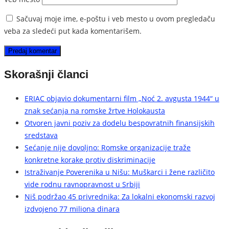
Sačuvaj moje ime, e-poštu i veb mesto u ovom pregledaču
veba za sledeći put kada komentarišem.
Skorašnji članci
ERIAC objavio dokumentarni film „Noć 2. avgusta 1944“ u
znak sećanja na romske žrtve Holokausta
Otvoren javni poziv za dodelu bespovratnih finansijskih
sredstava
Sećanje nije dovoljno: Romske organizacije traže
konkretne korake protiv diskriminacije
Istraživanje Poverenika u Nišu: Muškarci i žene različito
vide rodnu ravnopravnost u Srbiji
Niš podržao 45 privrednika: Za lokalni ekonomski razvoj
izdvojeno 77 miliona dinara