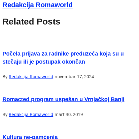
Redakcija Romaworld
Related Posts
Počela prijava za radnike preduzeća koja su u
stečaju ili je postupak okončan
By
Redakcija Romaworld
novembar 17, 2024
Romacted program uspešan u Vrnjačkoj Banji
By
Redakcija Romaworld
mart 30, 2019
Kultura ne-pamćenja