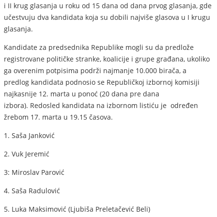
i II krug glasanja u roku od 15 dana od dana prvog glasanja, gde
učestvuju dva kandidata koja su dobili najviše glasova u I krugu
glasanja.
Kandidate za predsednika Republike mogli su da predlože
registrovane političke stranke, koalicije i grupe građana, ukoliko
ga overenim potpisima podrži najmanje 10.000 birača, a
predlog kandidata podnosio se Republičkoj izbornoj komisiji
najkasnije 12. marta u ponoć (20 dana pre dana
izbora). Redosled kandidata na izbornom listiću je određen
žrebom 17. marta u 19.15 časova.
1. Saša Janković
2. Vuk Jeremić
3: Miroslav Parović
4. Saša Radulović
5. Luka Maksimović (Ljubiša Preletačević Beli)