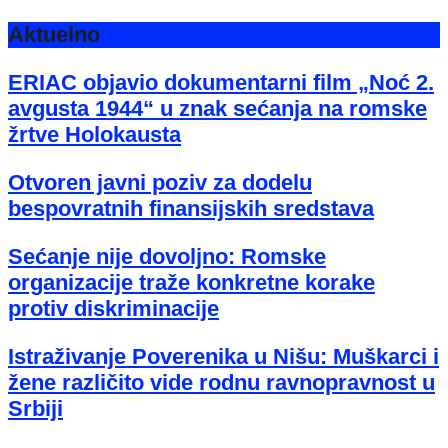
Aktuelno
ERIAC objavio dokumentarni film „Noć 2.
avgusta 1944“ u znak sećanja na romske
žrtve Holokausta
Otvoren javni poziv za dodelu
bespovratnih finansijskih sredstava
Sećanje nije dovoljno: Romske
organizacije traže konkretne korake
protiv diskriminacije
Istraživanje Poverenika u Nišu: Muškarci i
žene različito vide rodnu ravnopravnost u
Srbiji