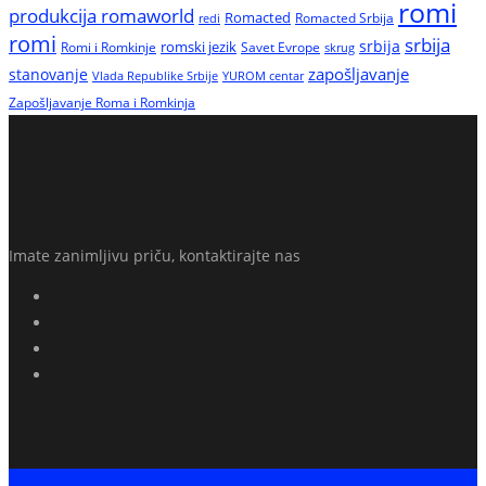
romi
produkcija romaworld
Romacted
Romacted Srbija
redi
romi
srbija
srbija
Romi i Romkinje
romski jezik
Savet Evrope
skrug
zapošljavanje
stanovanje
Vlada Republike Srbije
YUROM centar
Zapošljavanje Roma i Romkinja
Imate zanimljivu priču, kontaktirajte nas