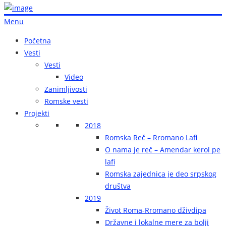
Menu
Početna
Vesti
Vesti
Video
Zanimljivosti
Romske vesti
Projekti
2018
Romska Reč – Rromano Lafi
O nama je reč – Amendar kerol pe
lafi
Romska zajednica je deo srpskog
društva
2019
Život Roma-Rromano dživdipa
Državne i lokalne mere za bolji