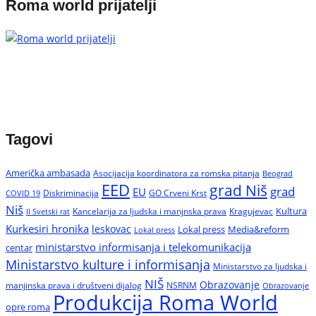
Roma world prijatelji
Tagovi
Američka ambasada
Asocijacija koordinatora za romska pitanja
Beograd
EED
grad Niš
grad
EU
Diskriminacija
GO Crveni Krst
COVID 19
Niš
Kultura
Kancelarija za ljudska i manjnska prava
Kragujevac
II Svetski rat
Kurkesiri hronika
leskovac
Media&reform
Lokal press
Lokal press
ministarstvo informisanja i telekomunikacija
centar
Ministarstvo kulture i informisanja
Ministarstvo za ljudska i
NIŠ
Obrazovanje
manjinska prava i društveni dijalog
NSRNM
Obrazovanje
Produkcija Roma World
opre roma