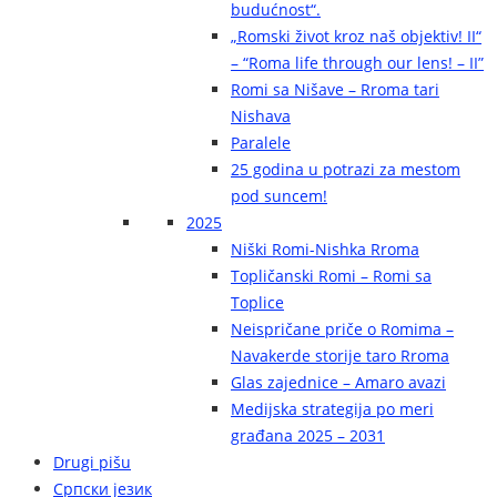
budućnost“.
„Romski život kroz naš objektiv! II“
– “Roma life through our lens! – II”
Romi sa Nišave – Rroma tari
Nishava
Paralele
25 godina u potrazi za mestom
pod suncem!
2025
Niški Romi-Nishka Rroma
Topličanski Romi – Romi sa
Toplice
Neispričane priče o Romima –
Navakerde storije taro Rroma
Glas zajednice – Amaro avazi
Medijska strategija po meri
građana 2025 – 2031
Drugi pišu
Српски језик