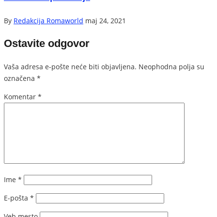
By
Redakcija Romaworld
maj 24, 2021
Ostavite odgovor
Vaša adresa e-pošte neće biti objavljena.
Neophodna polja su
označena
*
Komentar
*
Ime
*
E-pošta
*
Veb mesto