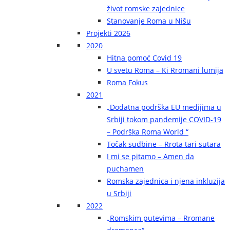
život romske zajednice
Stanovanje Roma u Nišu
Projekti 2026
2020
Hitna pomoć Covid 19
U svetu Roma – Ki Rromani lumija
Roma Fokus
2021
„Dodatna podrška EU medijima u
Srbiji tokom pandemije COVID-19
– Podrška Roma World “
Točak sudbine – Rrota tari sutara
I mi se pitamo – Amen da
puchamen
Romska zajednica i njena inkluzija
u Srbiji
2022
„Romskim putevima – Rromane