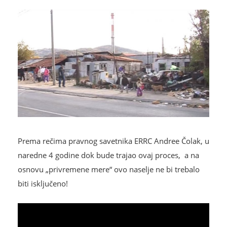
Prema rečima pravnog savetnika ERRC Andree Čolak, u
naredne 4 godine dok bude trajao ovaj proces, a na
osnovu „privremene mere“ ovo naselje ne bi trebalo
biti isključeno!