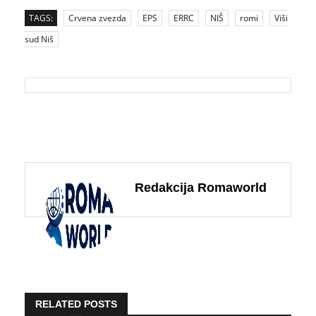
TAGS:
Crvena zvezda
EPS
ERRC
NIŠ
romi
Viši
sud Niš
Redakcija Romaworld
RELATED POSTS