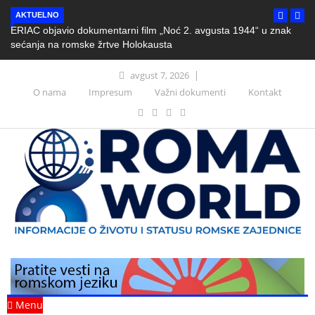
AKTUELNO
ERIAC objavio dokumentarni film „Noć 2. avgusta 1944“ u znak
sećanja na romske žrtve Holokausta
avgust 7, 2026
O nama
Impresum
Važni dokumenti
Kontakt
Menu