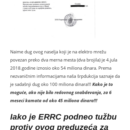
Naime dug ovog naselja koji je na elektro mrežu
povezan preko dva merna mesta (dva brojila) je 4.jula
2018.godine iznosio oko 54 miliona dinara. Prema
nezvaničnim informacijama naša šrpdukcija saznaje da
je sadašnji dug oko 100 miliona dinara!!!
Kako je to
moguće, ako nije bilo redovnog snabdevanja, za 6
meseci kamata od oko 45 miliona dinara!!!
Iako je ERRC podneo tužbu
protiv ovog preduzeća za