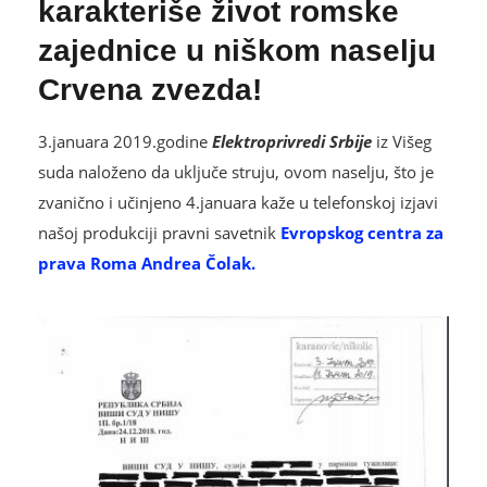
karakteriše život romske
zajednice u niškom naselju
Crvena zvezda!
3.januara 2019.godine
Elektroprivredi Srbije
iz Višeg
suda naloženo da uključe struju, ovom naselju, što je
zvanično i učinjeno 4.januara kaže u telefonskoj izjavi
našoj produkciji pravni savetnik
Evropskog centra za
prava Roma Andrea Čolak.