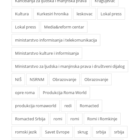
Kancelarija za ljudska i manjnska prava
Kragujevac
Kultura
Kurkesiri hronika
leskovac
Lokal press
Lokal press
Media&reform centar
ministarstvo informisanja i telekomunikacija
Ministarstvo kulture i informisanja
Ministarstvo za ljudska i manjinska prava i društveni dijalog
NIŠ
NSRNM
Obrazovanje
Obrazovanje
opre roma
Produkcija Roma World
produkcija romaworld
redi
Romacted
Romacted Srbija
romi
romi
Romi i Romkinje
romski jezik
Savet Evrope
skrug
srbija
srbija