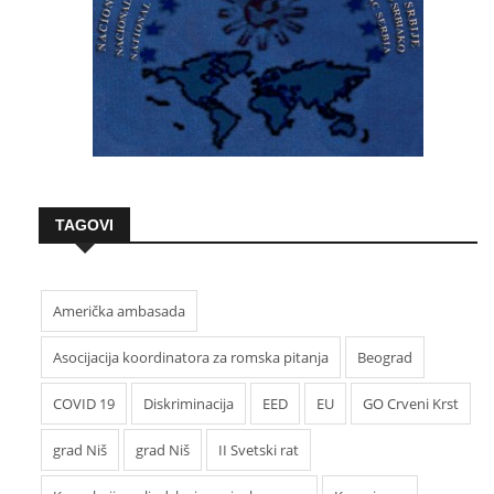
TAGOVI
Američka ambasada
Asocijacija koordinatora za romska pitanja
Beograd
COVID 19
Diskriminacija
EED
EU
GO Crveni Krst
grad Niš
grad Niš
II Svetski rat