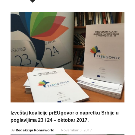
Izveštaj koalicije prEUgovor o napretku Srbije u
poglavljima 23 i 24 – oktobar 2017.
By
Redakcija Romaworld
Novembar 3, 2017