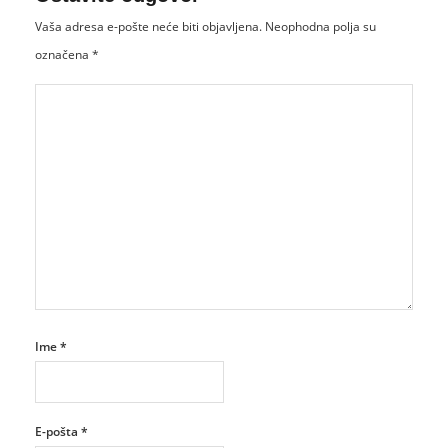
Vaša adresa e-pošte neće biti objavljena.
Neophodna polja su
označena
*
Ime
*
E-pošta
*