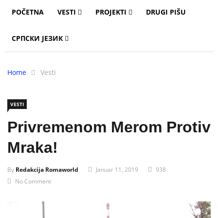
POČETNA
VESTI
PROJEKTI
DRUGI PIŠU
СРПСКИ ЈЕЗИК
Home
Vesti
VESTI
Privremenom Merom Protiv
Mraka!
By
Redakcija Romaworld
Januar 11, 2019
938
No Comment