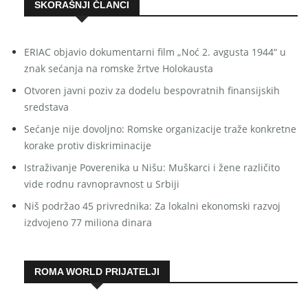
SKORAŠNJI ČLANCI
ERIAC objavio dokumentarni film „Noć 2. avgusta 1944“ u
znak sećanja na romske žrtve Holokausta
Otvoren javni poziv za dodelu bespovratnih finansijskih
sredstava
Sećanje nije dovoljno: Romske organizacije traže konkretne
korake protiv diskriminacije
Istraživanje Poverenika u Nišu: Muškarci i žene različito
vide rodnu ravnopravnost u Srbiji
Niš podržao 45 privrednika: Za lokalni ekonomski razvoj
izdvojeno 77 miliona dinara
ROMA WORLD PRIJATELJI