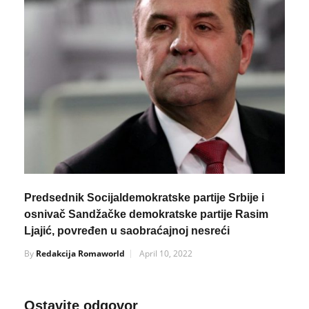
Predsednik Socijaldemokratske partije Srbije i
osnivač Sandžačke demokratske partije Rasim
Ljajić, povređen u saobraćajnoj nesreći
By
Redakcija Romaworld
April 10, 2022
Ostavite odgovor