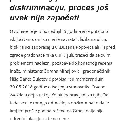
diskriminaciju, proces još
uvek nije započet!
Ovo naselje je u poslednjih 5 godina više puta bilo
isključivano, oni su u više navrata izlazila na ulicu,
blokirajući saobraćaj u ul.Dušana Popovića ali i ispred
zgrade gradonačelnika u ul.7 juli, tražeći da se ovim
problemom nadležni pozabave do konačnog rešenja.
Inače, ministarka Zorana Mihajlović i gradonačelnik
Niša Darko Bulatović potpisali su memorandum
30.05.2018.godine o iseljenju stanovnika Crvene
zvezde u objekte koji će biti napravljeni za njih. Od
tada se nije mnogo odmaklo, s obzirom na to da je
krajem prošle godine rečeno da Grad i dalje nije
odredio lokaciju za te namene.