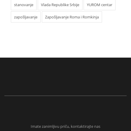
stanovanje
Vlada Republike Srbije
YUROM centar
zapošljavanje
Zapošljavanje Roma i Romkinja
Imate zanimljivu priču, kontaktirajte nas