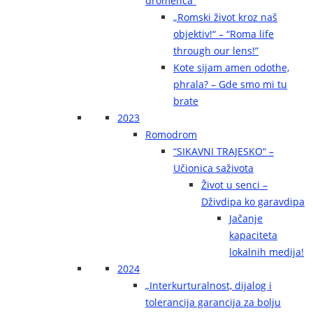
dromenca“
„Romski život kroz naš
objektiv!“ – “Roma life
through our lens!”
Kote sijam amen odothe,
phrala? – Gde smo mi tu
brate
2023
Romodrom
“SIKAVNI TRAJESKO“ –
Učionica saživota
Život u senci –
Dživdipa ko garavdipa
Jačanje
kapaciteta
lokalnih medija!
2024
„Interkurturalnost, dijalog i
tolerancija garancija za bolju