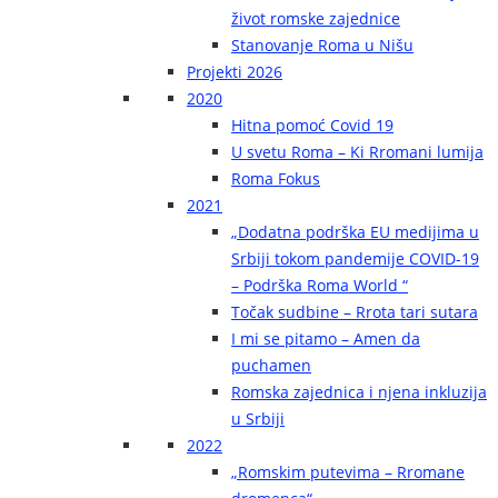
život romske zajednice
Stanovanje Roma u Nišu
Projekti 2026
2020
Hitna pomoć Covid 19
U svetu Roma – Ki Rromani lumija
Roma Fokus
2021
„Dodatna podrška EU medijima u
Srbiji tokom pandemije COVID-19
– Podrška Roma World “
Točak sudbine – Rrota tari sutara
I mi se pitamo – Amen da
puchamen
Romska zajednica i njena inkluzija
u Srbiji
2022
„Romskim putevima – Rromane