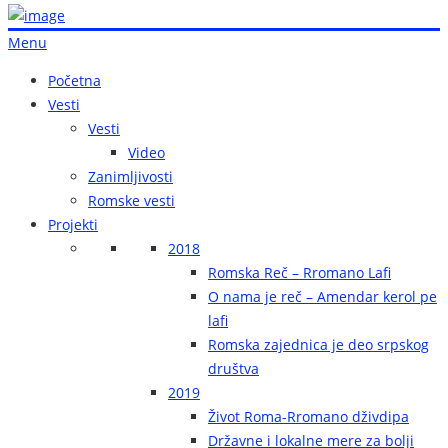
Menu
Početna
Vesti
Vesti
Video
Zanimljivosti
Romske vesti
Projekti
2018
Romska Reč – Rromano Lafi
O nama je reč – Amendar kerol pe
lafi
Romska zajednica je deo srpskog
društva
2019
Život Roma-Rromano dživdipa
Državne i lokalne mere za bolji