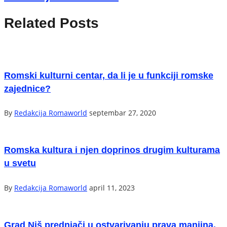
Related Posts
Romski kulturni centar, da li je u funkciji romske
zajednice?
By
Redakcija Romaworld
septembar 27, 2020
Romska kultura i njen doprinos drugim kulturama
u svetu
By
Redakcija Romaworld
april 11, 2023
Grad Niš prednjači u ostvarivanju prava manjina,