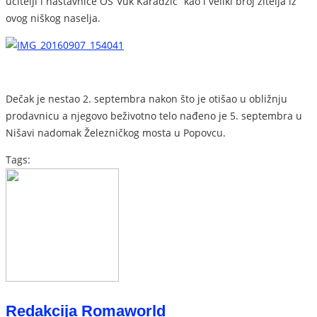
učitelji i nastavnice OŠ“Vuk Karadžić“ kao i veliki broj žitelja iz
ovog niškog naselja.
Dečak je nestao 2. septembra nakon što je otišao u obližnju
prodavnicu a njegovo beživotno telo nađeno je 5. septembra u
Nišavi nadomak Železničkog mosta u Popovcu.
Tags:
Redakcija Romaworld