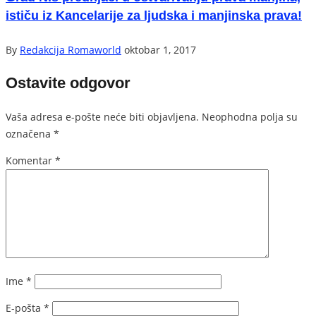
ističu iz Kancelarije za ljudska i manjinska prava!
By
Redakcija Romaworld
oktobar 1, 2017
Ostavite odgovor
Vaša adresa e-pošte neće biti objavljena.
Neophodna polja su
označena
*
Komentar
*
Ime
*
E-pošta
*