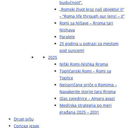
budućnost“.
„Romski život kroz naš objektiv! II“
– “Roma life through our lens! – II”
Romi sa Nišave – Rroma tari
Nishava
Paralele
25 godina u potrazi za mestom
pod suncem!
2025
Niški Romi-Nishka Rroma
Topličanski Romi – Romi sa
Toplice
Neispričane priče o Romima –
Navakerde storije taro Rroma
Glas zajednice – Amaro avazi
Medijska strategija po meri
građana 2025 – 2031
Drugi pišu
Српски језик