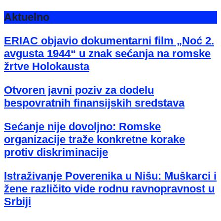
Aktuelno
ERIAC objavio dokumentarni film „Noć 2.
avgusta 1944“ u znak sećanja na romske
žrtve Holokausta
Otvoren javni poziv za dodelu
bespovratnih finansijskih sredstava
Sećanje nije dovoljno: Romske
organizacije traže konkretne korake
protiv diskriminacije
Istraživanje Poverenika u Nišu: Muškarci i
žene različito vide rodnu ravnopravnost u
Srbiji