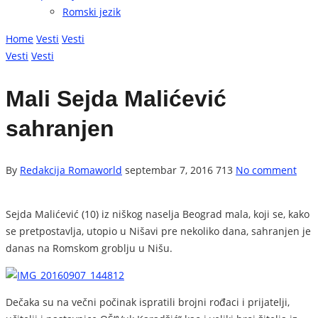
Romski jezik
Home
Vesti
Vesti
Vesti
Vesti
Mali Sejda Malićević
sahranjen
By
Redakcija Romaworld
septembar 7, 2016
713
No comment
Sejda Malićević (10) iz niškog naselja Beograd mala, koji se, kako
se pretpostavlja, utopio u Nišavi pre nekoliko dana, sahranjen je
danas na Romskom groblju u Nišu.
Dečaka su na večni počinak ispratili brojni rođaci i prijatelji,