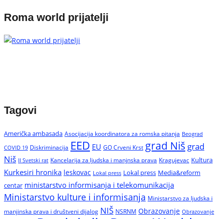
Roma world prijatelji
Tagovi
Američka ambasada
Asocijacija koordinatora za romska pitanja
Beograd
EED
grad Niš
grad
EU
Diskriminacija
GO Crveni Krst
COVID 19
Niš
Kultura
Kancelarija za ljudska i manjnska prava
Kragujevac
II Svetski rat
Kurkesiri hronika
leskovac
Media&reform
Lokal press
Lokal press
ministarstvo informisanja i telekomunikacija
centar
Ministarstvo kulture i informisanja
Ministarstvo za ljudska i
NIŠ
Obrazovanje
manjinska prava i društveni dijalog
NSRNM
Obrazovanje