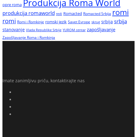
Produkcija Roma World
opre roma
romi
produkcija romaworld
Romacted
Romacted Srbija
redi
romi
srbija
srbija
Romi i Romkinje
romski jezik
Savet Evrope
skrug
zapošljavanje
stanovanje
Vlada Republike Srbije
YUROM centar
Zapošljavanje Roma i Romkinja
Imate zanimljivu priču, kontaktirajte nas