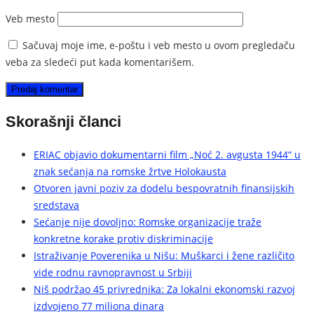
Veb mesto
Sačuvaj moje ime, e-poštu i veb mesto u ovom pregledaču
veba za sledeći put kada komentarišem.
Skorašnji članci
ERIAC objavio dokumentarni film „Noć 2. avgusta 1944“ u
znak sećanja na romske žrtve Holokausta
Otvoren javni poziv za dodelu bespovratnih finansijskih
sredstava
Sećanje nije dovoljno: Romske organizacije traže
konkretne korake protiv diskriminacije
Istraživanje Poverenika u Nišu: Muškarci i žene različito
vide rodnu ravnopravnost u Srbiji
Niš podržao 45 privrednika: Za lokalni ekonomski razvoj
izdvojeno 77 miliona dinara