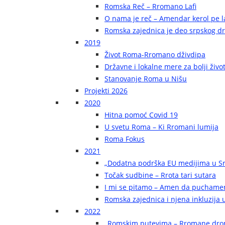
Romska Reč – Rromano Lafi
O nama je reč – Amendar kerol pe la
Romska zajednica je deo srpskog d
2019
Život Roma-Rromano dživdipa
Državne i lokalne mere za bolji živ
Stanovanje Roma u Nišu
Projekti 2026
2020
Hitna pomoć Covid 19
U svetu Roma – Ki Rromani lumija
Roma Fokus
2021
„Dodatna podrška EU medijima u Sr
Točak sudbine – Rrota tari sutara
I mi se pitamo – Amen da puchame
Romska zajednica i njena inkluzija u
2022
„Romskim putevima – Rromane dr