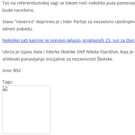
Tas na referendumskoj vagi se tokom noći nekoliko puta pomerao na
bude nerešeno.
Stavu “neverice” doprineo je i lider Partije za nezavisno Ujedinjen
odneti pobedu.
Nekoliko sati kasnije se ponovo oglasio, proglasivši 23. jun za Da
Ubrzo je izjavu dala i liderka škotske SNP Nikola Stardžon, koja je
očekivati ponavljanje inicijative za nezavisnost Škotske.
Izvor B92
Tags: