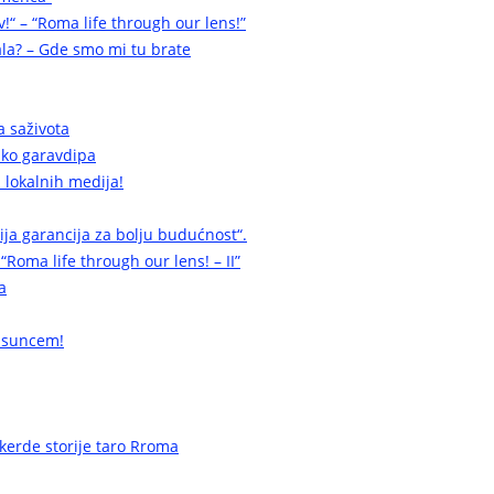
v!“ – “Roma life through our lens!”
la? – Gde smo mi tu brate
a saživota
a ko garavdipa
 lokalnih medija!
cija garancija za bolju budućnost“.
 “Roma life through our lens! – II”
a
 suncem!
erde storije taro Rroma