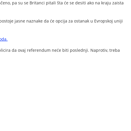
, pa su se Britanci pitali šta će se desiti ako na kraju zaista
a postoje jasne naznake da će opcija za ostanak u Evropskoj uniji
oda.
mplicira da ovaj referendum neće biti poslednji. Naprotiv, treba