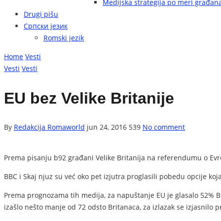
Medijska strategija po meri građan
Drugi pišu
Српски језик
Romski jezik
Home
Vesti
Vesti
Vesti
EU bez Velike Britanije
By
Redakcija Romaworld
jun 24, 2016
539
No comment
Prema pisanju b92 građani Velike Britanija na referendumu o Evrop
BBC i Skaj njuz su već oko pet izjutra proglasili pobedu opcije ko
Prema prognozama tih medija, za napuštanje EU je glasalo 52% Br
izašlo nešto manje od 72 odsto Britanaca, za izlazak se izjasnilo 