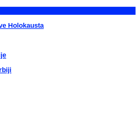
tve Holokausta
je
biji