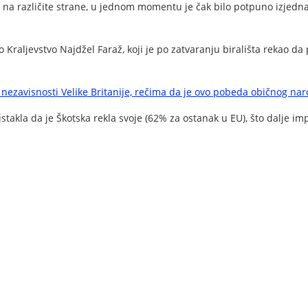
 različite strane, u jednom momentu je čak bilo potpuno izjednačeno
o Kraljevstvo Najdžel Faraž, koji je po zatvaranju birališta rekao d
n nezavisnosti Velike Britanije, rečima da je ovo pobeda običnog nar
 istakla da je Škotska rekla svoje (62% za ostanak u EU), što dalje i