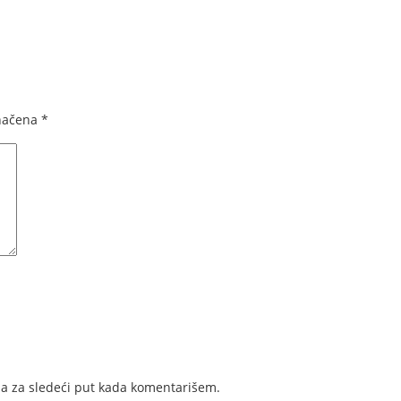
načena
*
a za sledeći put kada komentarišem.