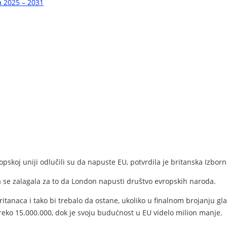
a 2025 – 2031
skoj uniji odlučili su da napuste EU, potvrdila je britanska Izborn
ja se zalagala za to da London napusti društvo evropskih naroda.
itanaca i tako bi trebalo da ostane, ukoliko u finalnom brojanju 
preko 15.000.000, dok je svoju budućnost u EU videlo milion manje.