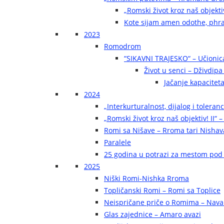
„Romski život kroz naš objekti
Kote sijam amen odothe, phra
2023
Romodrom
“SIKAVNI TRAJESKO“ – Učionic
Život u senci – Dživdip
Jačanje kapaciteta
2024
„Interkurturalnost, dijalog i toleran
„Romski život kroz naš objektiv! II“ –
Romi sa Nišave – Rroma tari Nishav
Paralele
25 godina u potrazi za mestom pod
2025
Niški Romi-Nishka Rroma
Topličanski Romi – Romi sa Toplice
Neispričane priče o Romima – Navak
Glas zajednice – Amaro avazi