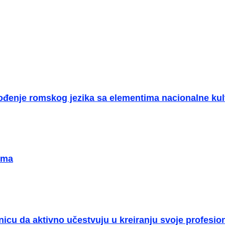
vođenje romskog jezika sa elementima nacionalne ku
ima
cu da aktivno učestvuju u kreiranju svoje profesio