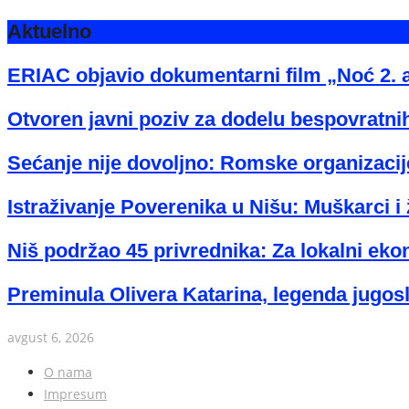
Aktuelno
ERIAC objavio dokumentarni film „Noć 2. 
Otvoren javni poziv za dodelu bespovratnih
Sećanje nije dovoljno: Romske organizacije
Istraživanje Poverenika u Nišu: Muškarci i 
Niš podržao 45 privrednika: Za lokalni eko
Preminula Olivera Katarina, legenda jugos
avgust 6, 2026
O nama
Impresum