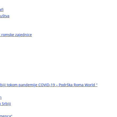
fi
ruštva
ot romske zajednice
biji tokom pandemije COVID-19 – Podrška Roma World “
n
 Srbiji
omenca“