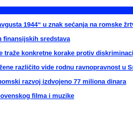
avgusta 1944“ u znak sećanja na romske žr
 finansijskih sredstava
 traže konkretne korake protiv diskriminaci
žene različito vide rodnu ravnopravnost u Sr
nomski razvoj izdvojeno 77 miliona dinara
lovenskog filma i muzike