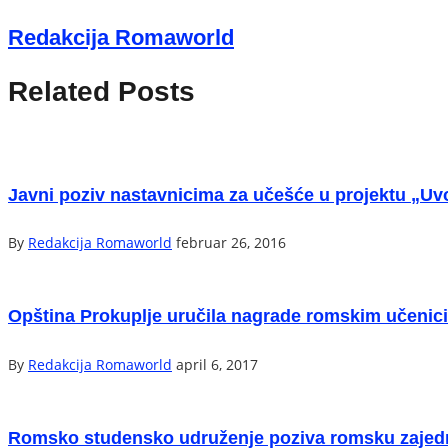
Redakcija Romaworld
Related Posts
Javni poziv nastavnicima za učešće u projektu „U
By
Redakcija Romaworld
februar 26, 2016
Opština Prokuplje uručila nagrade romskim učenic
By
Redakcija Romaworld
april 6, 2017
Romsko studensko udruženje poziva romsku zajedni