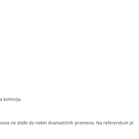
a komisija.
glasova ne dođe do nekih dramatičnih promena. Na referendum je