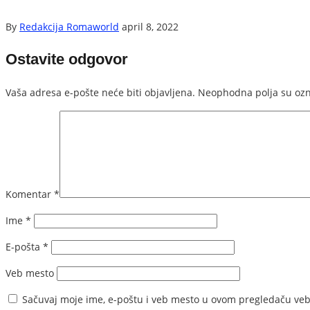
By
Redakcija Romaworld
april 8, 2022
Ostavite odgovor
Vaša adresa e-pošte neće biti objavljena.
Neophodna polja su oz
Komentar
*
Ime
*
E-pošta
*
Veb mesto
Sačuvaj moje ime, e-poštu i veb mesto u ovom pregledaču veb