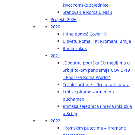
život romske zajednice
Stanovanje Roma u Nišu
Projekti 2026
2020
Hitna pomoć Covid 19
U svetu Roma – Ki Rromani lumija
Roma Fokus
2021
„Dodatna podrška EU medijima u
Srbiji tokom pandemije COVID-19
– Podrška Roma World “
Točak sudbine – Rrota tari sutara
I mi se pitamo – Amen da
puchamen
Romska zajednica i njena inkluzija
u Srbiji
2022
„Romskim putevima – Rromane