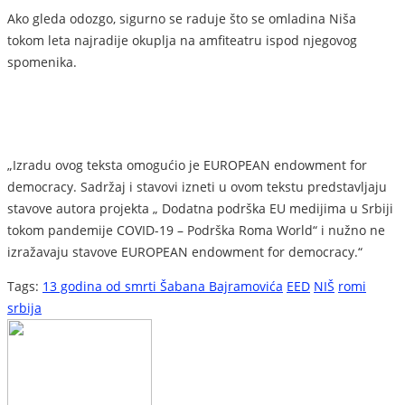
Ako gleda odozgo, sigurno se raduje što se omladina Niša
tokom leta najradije okuplja na amfiteatru ispod njegovog
spomenika.
„Izradu ovog teksta omogućio je EUROPEAN endowment for
democracy. Sadržaj i stavovi izneti u ovom tekstu predstavljaju
stavove autora projekta „ Dodatna podrška EU medijima u Srbiji
tokom pandemije COVID-19 – Podrška Roma World“ i nužno ne
izražavaju stavove EUROPEAN endowment for democracy.“
Tags:
13 godina od smrti Šabana Bajramovića
EED
NIŠ
romi
srbija