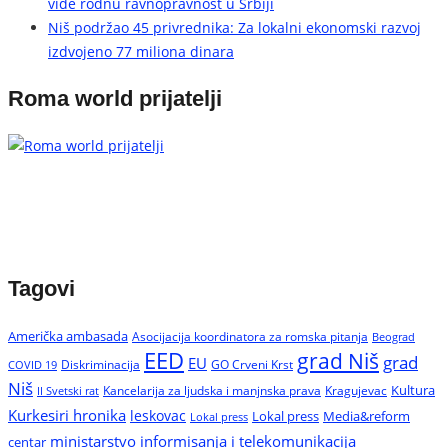
vide rodnu ravnopravnost u Srbiji
Niš podržao 45 privrednika: Za lokalni ekonomski razvoj
izdvojeno 77 miliona dinara
Roma world prijatelji
Tagovi
Američka ambasada
Asocijacija koordinatora za romska pitanja
Beograd
EED
grad Niš
grad
EU
Diskriminacija
GO Crveni Krst
COVID 19
Niš
Kultura
Kancelarija za ljudska i manjnska prava
Kragujevac
II Svetski rat
Kurkesiri hronika
leskovac
Media&reform
Lokal press
Lokal press
ministarstvo informisanja i telekomunikacija
centar