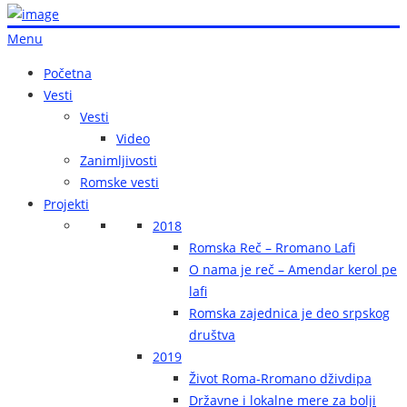
Menu
Početna
Vesti
Vesti
Video
Zanimljivosti
Romske vesti
Projekti
2018
Romska Reč – Rromano Lafi
O nama je reč – Amendar kerol pe
lafi
Romska zajednica je deo srpskog
društva
2019
Život Roma-Rromano dživdipa
Državne i lokalne mere za bolji