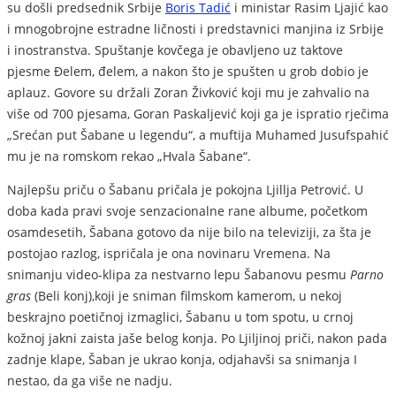
su došli predsednik Srbije
Boris Tadić
i ministar Rasim Ljajić kao
i mnogobrojne estradne ličnosti i predstavnici manjina iz Srbije
i inostranstva. Spuštanje kovčega je obavljeno uz taktove
pjesme Đelem, đelem, a nakon što je spušten u grob dobio je
aplauz. Govore su držali Zoran Živković koji mu je zahvalio na
više od 700 pjesama, Goran Paskaljević koji ga je ispratio rječima
„Srećan put Šabane u legendu“, a muftija Muhamed Jusufspahić
mu je na romskom rekao „Hvala Šabane“.
Najlepšu priču o Šabanu pričala je pokojna Ljillja Petrović. U
doba kada pravi svoje senzacionalne rane albume, početkom
osamdesetih, Šabana gotovo da nije bilo na televiziji, za šta je
postojao razlog, ispričala je ona novinaru Vremena. Na
snimanju video-klipa za nestvarno lepu Šabanovu pesmu
Parno
gras
(Beli konj),koji je sniman filmskom kamerom, u nekoj
beskrajno poetičnoj izmaglici, Šabanu u tom spotu, u crnoj
kožnoj jakni zaista jaše belog konja. Po Ljiljinoj priči, nakon pada
zadnje klape, Šaban je ukrao konja, odjahavši sa snimanja I
nestao, da ga više ne nadju.