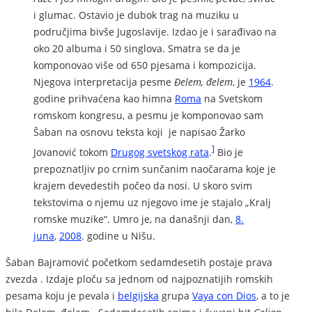
i glumac. Ostavio je dubok trag na muziku u
područjima bivše Jugoslavije. Izdao je i sarađivao na
oko 20 albuma i 50 singlova. Smatra se da je
komponovao više od 650 pjesama i kompozicija.
Njegova interpretacija pesme
Đelem, đelem
, je
1964
.
godine prihvaćena kao himna
Roma
na Svetskom
romskom kongresu, a pesmu je komponovao sam
Šaban na osnovu teksta koji je napisao Žarko
]
Jovanović tokom
Drugog svetskog rata
.
Bio je
prepoznatljiv po crnim sunčanim naočarama koje je
krajem devedestih počeo da nosi. U skoro svim
tekstovima o njemu uz njegovo ime je stajalo „Kralj
romske muzike“. Umro je, na današnji dan,
8.
juna
,
2008
. godine u Nišu.
Šaban Bajramović početkom sedamdesetih postaje prava
zvezda . Izdaje ploču sa jednom od najpoznatijih romskih
pesama koju je pevala i
belgijska
grupa
Vaya con Dios
, a to je