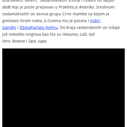
bila Đelem, đelem. Sedamdesetih snima i čuveni hit
Geljan
dade
koji je posle prepevan u
Prokleta je Amerika
. Sredinom
sedamdesetih on osniva grupu Crne mambe sa kojom je
gostovao širom sveta, a čuvena mu je poseta i
Indiri
Gandhi
i
Džavaharlalu Nehru
. Do kraja sedamdestih on izdaje
još nekoliko singlova kao što su
Hanuma
,
Laži, laži
Vere
,
Rovena
i
Opa, cupa
.