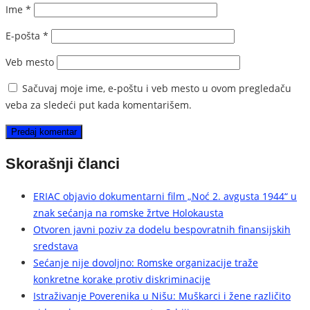
Ime
*
E-pošta
*
Veb mesto
Sačuvaj moje ime, e-poštu i veb mesto u ovom pregledaču
veba za sledeći put kada komentarišem.
Skorašnji članci
ERIAC objavio dokumentarni film „Noć 2. avgusta 1944“ u
znak sećanja na romske žrtve Holokausta
Otvoren javni poziv za dodelu bespovratnih finansijskih
sredstava
Sećanje nije dovoljno: Romske organizacije traže
konkretne korake protiv diskriminacije
Istraživanje Poverenika u Nišu: Muškarci i žene različito