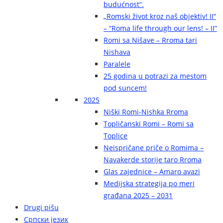
budućnost“.
„Romski život kroz naš objektiv! II“
– “Roma life through our lens! – II”
Romi sa Nišave – Rroma tari
Nishava
Paralele
25 godina u potrazi za mestom
pod suncem!
2025
Niški Romi-Nishka Rroma
Topličanski Romi – Romi sa
Toplice
Neispričane priče o Romima –
Navakerde storije taro Rroma
Glas zajednice – Amaro avazi
Medijska strategija po meri
građana 2025 – 2031
Drugi pišu
Српски језик