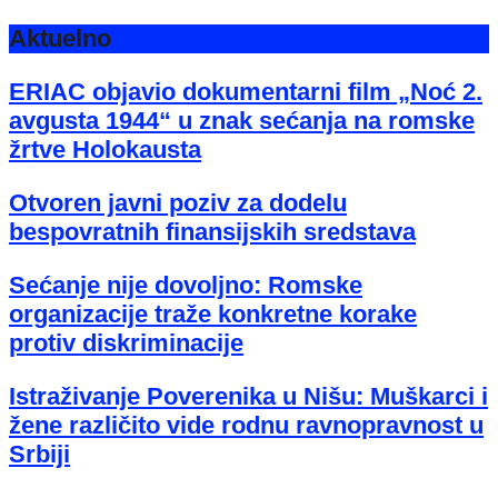
Aktuelno
ERIAC objavio dokumentarni film „Noć 2.
avgusta 1944“ u znak sećanja na romske
žrtve Holokausta
Otvoren javni poziv za dodelu
bespovratnih finansijskih sredstava
Sećanje nije dovoljno: Romske
organizacije traže konkretne korake
protiv diskriminacije
Istraživanje Poverenika u Nišu: Muškarci i
žene različito vide rodnu ravnopravnost u
Srbiji