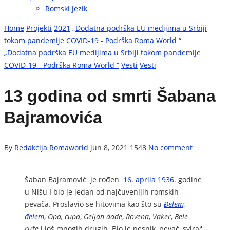
Romski jezik
Home
Projekti
2021
„Dodatna podrška EU medijima u Srbiji
tokom pandemije COVID-19 - Podrška Roma World “
„Dodatna podrška EU medijima u Srbiji tokom pandemije
COVID-19 - Podrška Roma World “
Vesti
Vesti
13 godina od smrti Šabana
Bajramovića
By
Redakcija Romaworld
jun 8, 2021
1548
No comment
Šaban Bajramović je rođen
16. aprila
1936
. godine
u Nišu I bio je jedan od najčuvenijih romskih
pevača. Proslavio se hitovima kao što su
Đelem,
đelem
,
Opa, cupa
,
Geljan dade
,
Rovena
,
Vaker
,
Bele
ruže
i još mnogih drugih. Bio je pesnik, pevač, svirač