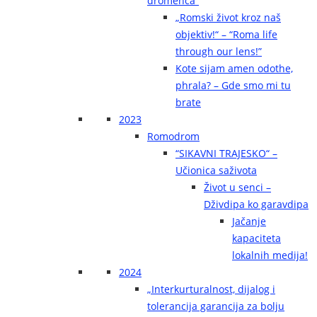
dromenca“
„Romski život kroz naš
objektiv!“ – “Roma life
through our lens!”
Kote sijam amen odothe,
phrala? – Gde smo mi tu
brate
2023
Romodrom
“SIKAVNI TRAJESKO“ –
Učionica saživota
Život u senci –
Dživdipa ko garavdipa
Jačanje
kapaciteta
lokalnih medija!
2024
„Interkurturalnost, dijalog i
tolerancija garancija za bolju