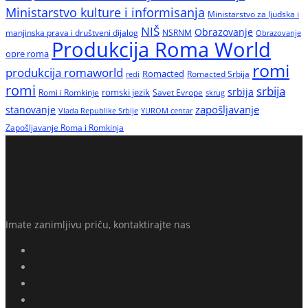
Ministarstvo kulture i informisanja
Ministarstvo za ljudska i
NIŠ
Obrazovanje
manjinska prava i društveni dijalog
NSRNM
Obrazovanje
Produkcija Roma World
opre roma
romi
produkcija romaworld
Romacted
Romacted Srbija
redi
romi
srbija
srbija
Romi i Romkinje
romski jezik
Savet Evrope
skrug
zapošljavanje
stanovanje
Vlada Republike Srbije
YUROM centar
Zapošljavanje Roma i Romkinja
Imate zanimljivu priču, kontaktirajte nas