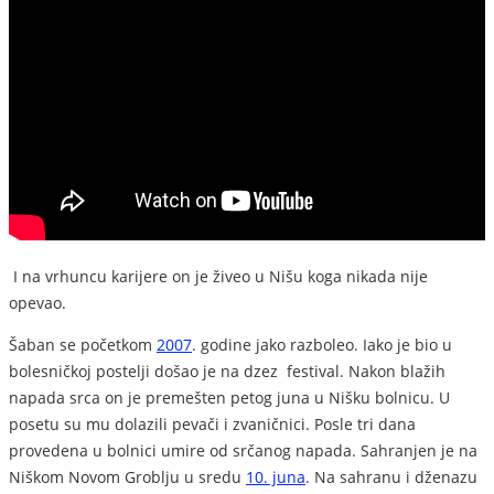
I na vrhuncu karijere on je živeo u Nišu koga nikada nije
opevao.
Šaban se početkom
2007
. godine jako razboleo. Iako je bio u
bolesničkoj postelji došao je na dzez festival. Nakon blažih
napada srca on je premešten petog juna u Nišku bolnicu. U
posetu su mu dolazili pevači i zvaničnici. Posle tri dana
provedena u bolnici umire od srčanog napada. Sahranjen je na
Niškom Novom Groblju u sredu
10. juna
. Na sahranu i dženazu