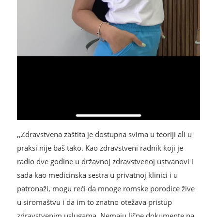
,,Zdravstvena zaštita je dostupna svima u teoriji ali u
praksi nije baš tako. Kao zdravstveni radnik koji je
radio dve godine u državnoj zdravstvenoj ustvanovi i
sada kao medicinska sestra u privatnoj klinici i u
patronaži, mogu reći da mnoge romske porodice žive
u siromaštvu i da im to znatno otežava pristup
zdravstvenim uslugama. Nemaju lične dokumente pa