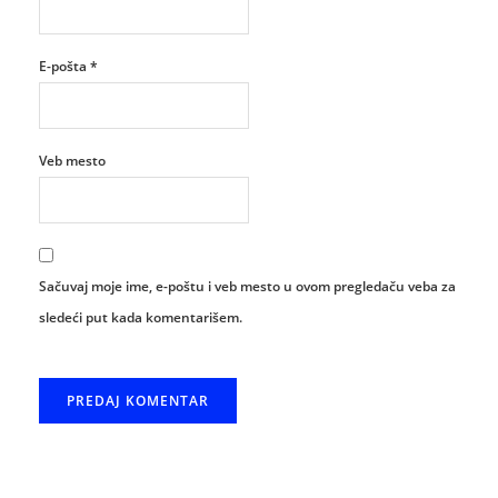
E-pošta
*
Veb mesto
Sačuvaj moje ime, e-poštu i veb mesto u ovom pregledaču veba za
sledeći put kada komentarišem.