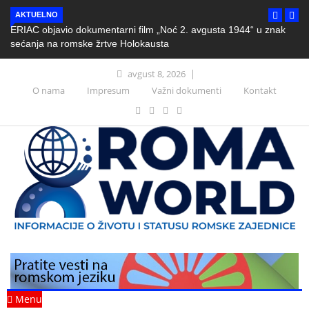
AKTUELNO
ERIAC objavio dokumentarni film „Noć 2. avgusta 1944“ u znak
sećanja na romske žrtve Holokausta
avgust 8, 2026
O nama
Impresum
Važni dokumenti
Kontakt
Menu