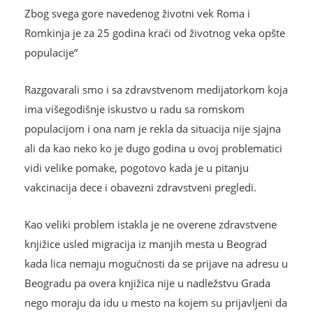
Zbog svega gore navedenog životni vek Roma i
Romkinja je za 25 godina kraći od životnog veka opšte
populacije“
Razgovarali smo i sa zdravstvenom medijatorkom koja
ima višegodišnje iskustvo u radu sa romskom
populacijom i ona nam je rekla da situacija nije sjajna
ali da kao neko ko je dugo godina u ovoj problematici
vidi velike pomake, pogotovo kada je u pitanju
vakcinacija dece i obavezni zdravstveni pregledi.
Kao veliki problem istakla je ne overene zdravstvene
knjižice usled migracija iz manjih mesta u Beograd
kada lica nemaju mogućnosti da se prijave na adresu u
Beogradu pa overa knjižica nije u nadležstvu Grada
nego moraju da idu u mesto na kojem su prijavljeni da