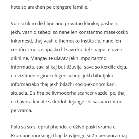
kote so arakhen
pe olengere familie.
Von si tikno dikhline ano privatno klinike, pashe ni
jekh, vash o sebepi so nane len konstantno masekosko
inkomesti, thaj vash e themesko institucia, nane len
certificirime sastipasko lil savo ka del shaipe te oven
dikhline. Mangav te ulavav jekh importantno
informacia, savi si kaj but džuvlja, save so kerdile deja,
na vizitinen e ginekologen sebepi jekh bibutjako
informaciako thaj jekh bilačhi socio-ekonomikani
situacia. E siffra pe livmoderhalscancer vazdel pe, thaj
e chavora kadale sa kodol dejange chi sas vaccinime
pe vrama.
Pala sa so si opral phendo, e dživdipaski vrama e
Rromane muršengi thaj džuvljengo si 25 beršenca maj