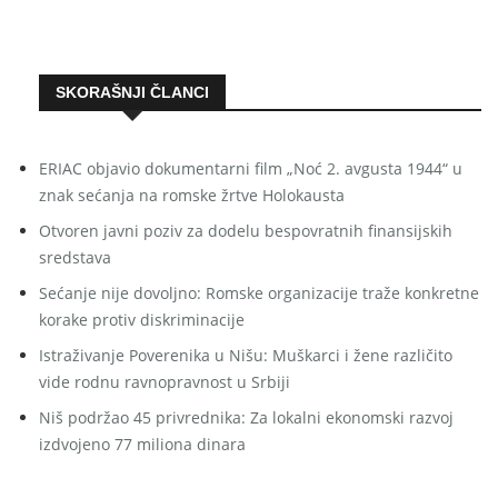
SKORAŠNJI ČLANCI
ERIAC objavio dokumentarni film „Noć 2. avgusta 1944“ u
znak sećanja na romske žrtve Holokausta
Otvoren javni poziv za dodelu bespovratnih finansijskih
sredstava
Sećanje nije dovoljno: Romske organizacije traže konkretne
korake protiv diskriminacije
Istraživanje Poverenika u Nišu: Muškarci i žene različito
vide rodnu ravnopravnost u Srbiji
Niš podržao 45 privrednika: Za lokalni ekonomski razvoj
izdvojeno 77 miliona dinara