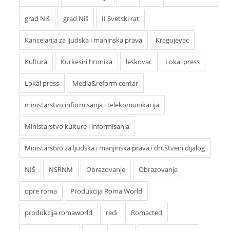
grad Niš
grad Niš
II Svetski rat
Kancelarija za ljudska i manjnska prava
Kragujevac
Kultura
Kurkesiri hronika
leskovac
Lokal press
Lokal press
Media&reform centar
ministarstvo informisanja i telekomunikacija
Ministarstvo kulture i informisanja
Ministarstvo za ljudska i manjinska prava i društveni dijalog
NIŠ
NSRNM
Obrazovanje
Obrazovanje
opre roma
Produkcija Roma World
produkcija romaworld
redi
Romacted