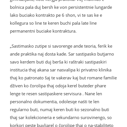
bolnica pala duj bersh ke von persistentnie lungarde
lako buciako kontrakto pe 6 shon, vi te sas ke e
kollegura so line te keren buchi pala late line
permanentni buciake kontraktura.
„Sastimasko zutipe si savorenge ande teoria, ferik ke
ande praktika naj dosta kade. Sar sastipasko butjarno
savo kerdem buti duj berša ki raštraki sastipaskiri
institucia thaj akana sar nasvalipa ki privatno klinika
thaj ko patronato šaj te vakerav kaj but romane familie
dživen ko čorolipa thaj odoja kerel buteder phare
lenge te resen sastipaskere servisura . Nane len
personalno dokumentia, odolesqe naśti te len
regularno buti, numaj keren buti ko sezonalno buti
thaj sar kolekcioneria e sekundarno surovinengo, so
korkori peste buvljarel o čorolipe thaj o na-stabiliteto