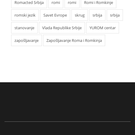
Romacted Srbija
romi
romi
Romi i Romkinje
romski jezik
Savet Evrope
skrug
srbija
srbija
stanovanje
Vlada Republike Srbije
YUROM centar
zapošljavanje
Zapošljavanje Roma i Romkinja