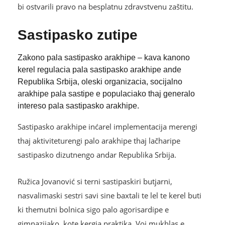
bi ostvarili pravo na besplatnu zdravstvenu zaštitu.
Sastipasko zutipe
Zakono pala sastipasko arakhipe – kava kanono
kerel regulacia pala sastipasko arakhipe ande
Republika Srbija, oleski organizacia, socijalno
arakhipe pala sastipe e populaciako thaj generalo
intereso pala sastipasko arakhipe.
Sastipasko arakhipe inćarel implementacija merengi
thaj aktiviteturengi palo arakhipe thaj lačharipe
sastipasko dizutnengo andar Republika Srbija.
Ružica Jovanović si terni sastipaskiri butjarni,
nasvalimaski sestri savi sine baxtali te lel te kerel buti
ki themutni bolnica sigo palo agorisardipe e
gimnazijako, kote kergja praktika. Voj mukhlas e