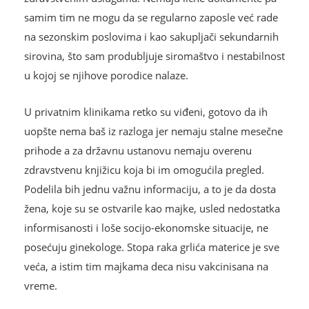
samim tim ne mogu da se regularno zaposle već rade
na sezonskim poslovima i kao sakupljači sekundarnih
sirovina, što sam produbljuje siromaštvo i nestabilnost
u kojoj se njihove porodice nalaze.
U privatnim klinikama retko su viđeni, gotovo da ih
uopšte nema baš iz razloga jer nemaju stalne mesečne
prihode a za državnu ustanovu nemaju overenu
zdravstvenu knjižicu koja bi im omogućila pregled.
Podelila bih jednu važnu informaciju, a to je da dosta
žena, koje su se ostvarile kao majke, usled nedostatka
informisanosti i loše socijo-ekonomske situacije, ne
posećuju ginekologe. Stopa raka grlića materice je sve
veća, a istim tim majkama deca nisu vakcinisana na
vreme.