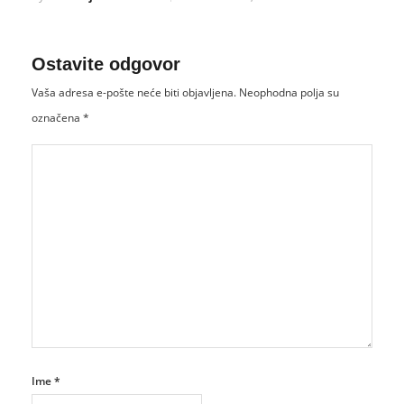
Ostavite odgovor
Vaša adresa e-pošte neće biti objavljena.
Neophodna polja su
označena
*
Ime
*