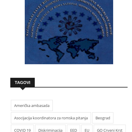
TAGOVI
Američka ambasada
Asocijacija koordinatora za romska pitanja
Beograd
COVID 19
Diskriminacija
EED
EU
GO Crveni Krst