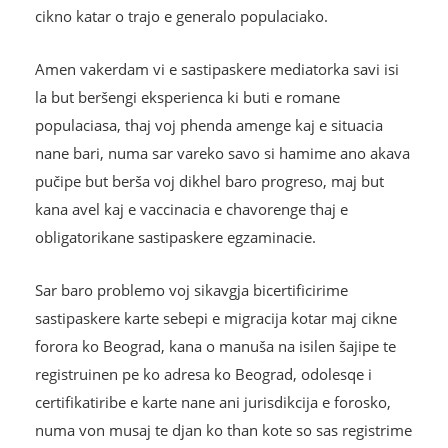
cikno katar o trajo e generalo populaciako.
Amen vakerdam vi e sastipaskere mediatorka savi isi
la but beršengi eksperienca ki buti e romane
populaciasa, thaj voj phenda amenge kaj e situacia
nane bari, numa sar vareko savo si hamime ano akava
pučipe but berša voj dikhel baro progreso, maj but
kana avel kaj e vaccinacia e chavorenge thaj e
obligatorikane sastipaskere egzaminacie.
Sar baro problemo voj sikavgja bicertificirime
sastipaskere karte sebepi e migracija kotar maj cikne
forora ko Beograd, kana o manuša na isilen šajipe te
registruinen pe ko adresa ko Beograd, odolesqe i
certifikatiribe e karte nane ani jurisdikcija e forosko,
numa von musaj te djan ko than kote so sas registrime