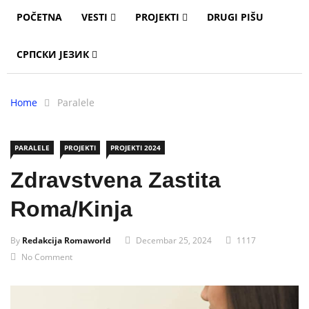
POČETNA
VESTI
PROJEKTI
DRUGI PIŠU
СРПСКИ ЈЕЗИК
Home
Paralele
PARALELE
PROJEKTI
PROJEKTI 2024
Zdravstvena Zastita
Roma/kinja
By
Redakcija Romaworld
Decembar 25, 2024
1117
No Comment