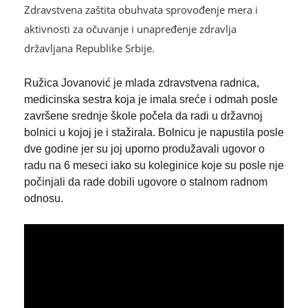
Zdravstvena zaštita obuhvata sprovođenje mera i
aktivnosti za očuvanje i unapređenje zdravlja
državljana Republike Srbije.
Ružica Jovanović je mlada zdravstvena radnica,
medicinska sestra koja je imala sreće i odmah posle
završene srednje škole počela da radi u državnoj
bolnici u kojoj je i stažirala. Bolnicu je napustila posle
dve godine jer su joj uporno produžavali ugovor o
radu na 6 meseci iako su koleginice koje su posle nje
počinjali da rade dobili ugovore o stalnom radnom
odnosu.