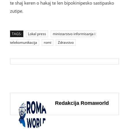
te shaj keren o hakaj te len bipokinipesko sastipasko
zutipe.
TAGS:
Lokal press
ministarstvo informisanja i
telekomunikacija
romi
Zdravstvo
Redakcija Romaworld