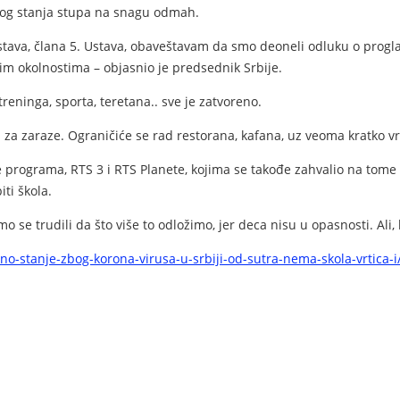
nog stanja stupa na snagu odmah.
ava, člana 5. Ustava, obaveštavam da smo deoneli odluku o proglaše
im okolnostima – objasnio je predsednik Srbije.
reninga, sporta, teretana.. sve je zatvoreno.
 zaraze. Ograničiće se rad restorana, kafana, uz veoma kratko vrem
e programa, RTS 3 i RTS Planete, kojima se takođe zahvalio na tome š
iti škola.
o se trudili da što više to odložimo, jer deca nisu u opasnosti. Ali
edno-stanje-zbog-korona-virusa-u-srbiji-od-sutra-nema-skola-vrtica-