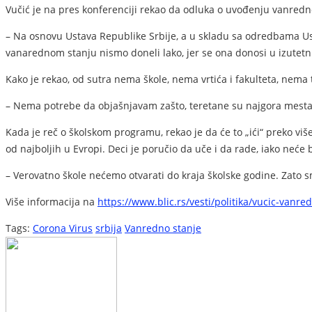
Vučić je na pres konferenciji rekao da odluka o uvođenju vanred
– Na osnovu Ustava Republike Srbije, a u skladu sa odredbama Ust
vanarednom stanju nismo doneli lako, jer se ona donosi u izutetn
Kako je rekao, od sutra nema škole, nema vrtića i fakulteta, nema t
– Nema potrebe da objašnjavam zašto, teretane su najgora mesta za
Kada je reč o školskom programu, rekao je da će to „ići“ preko viš
od najboljih u Evropi. Deci je poručio da uče i da rade, iako neće b
– Verovatno škole nećemo otvarati do kraja školske godine. Zato sm
Više informacija na
https://www.blic.rs/vesti/politika/vucic-vanr
Tags:
Corona Virus
srbija
Vanredno stanje