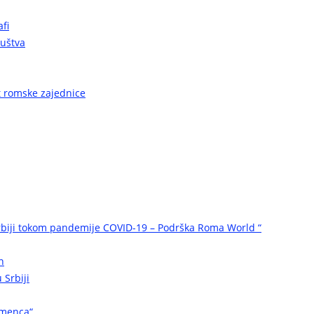
fi
ruštva
ot romske zajednice
biji tokom pandemije COVID-19 – Podrška Roma World “
n
 Srbiji
omenca“