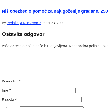
Niš obezbedio pomoć za najugoženije građane, 250
By
Redakcija Romaworld
mart 23, 2020
Ostavite odgovor
Vaša adresa e-pošte neće biti objavljena.
Neophodna polja su oz
Komentar
*
Ime
*
E-pošta
*