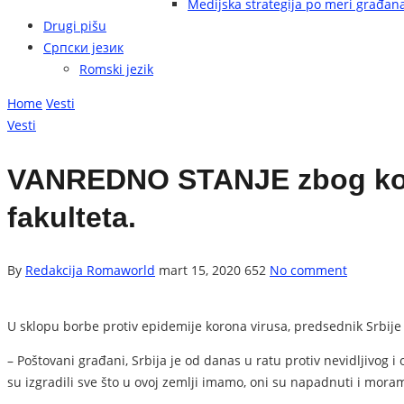
Medijska strategija po meri građan
Drugi pišu
Српски језик
Romski jezik
Home
Vesti
Vesti
VANREDNO STANJE zbog korona
fakulteta.
By
Redakcija Romaworld
mart 15, 2020
652
No comment
U sklopu borbe protiv epidemije korona virusa, predsednik Srbije 
– Poštovani građani, Srbija je od danas u ratu protiv nevidljivog i
su izgradili sve što u ovoj zemlji imamo, oni su napadnuti i mo