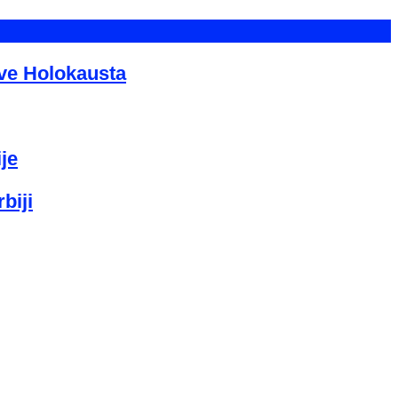
tve Holokausta
je
biji