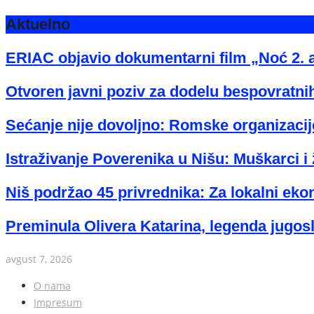
Aktuelno
ERIAC objavio dokumentarni film „Noć 2. 
Otvoren javni poziv za dodelu bespovratnih
Sećanje nije dovoljno: Romske organizacije
Istraživanje Poverenika u Nišu: Muškarci i 
Niš podržao 45 privrednika: Za lokalni eko
Preminula Olivera Katarina, legenda jugos
avgust 7, 2026
O nama
Impresum