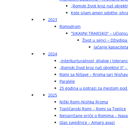
„Romski život kroz naš objekti
Kote sijam amen odothe, phra
2023
Romodrom
“SIKAVNI TRAJESKO“ – Učionic
Život u senci – Dživdip
Jačanje kapaciteta
2024
„Interkurturalnost, dijalog i toleran
„Romski život kroz naš objektiv! II“ –
Romi sa Nišave – Rroma tari Nishav
Paralele
25 godina u potrazi za mestom pod
2025
Niški Romi-Nishka Rroma
Topličanski Romi – Romi sa Toplice
Neispričane priče o Romima – Navak
Glas zajednice – Amaro avazi