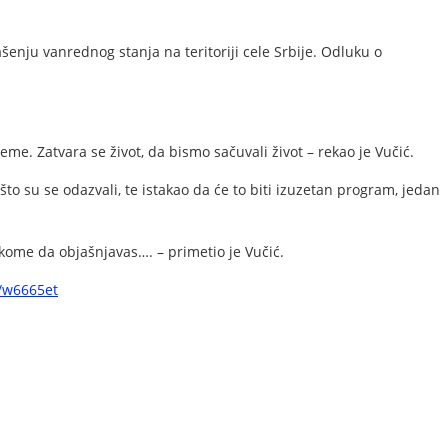
nju vanrednog stanja na teritoriji cele Srbije. Odluku o
e. Zatvara se život, da bismo sačuvali život – rekao je Vučić.
to su se odazvali, te istakao da će to biti izuzetan program, jedan
, kome da objašnjavas…. – primetio je Vučić.
i/w6665et