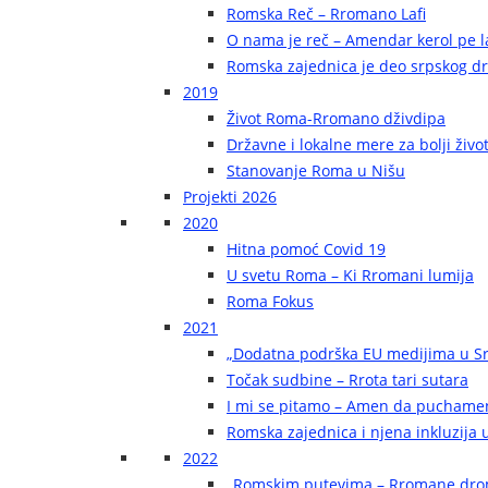
Romska Reč – Rromano Lafi
O nama je reč – Amendar kerol pe la
Romska zajednica je deo srpskog d
2019
Život Roma-Rromano dživdipa
Državne i lokalne mere za bolji živ
Stanovanje Roma u Nišu
Projekti 2026
2020
Hitna pomoć Covid 19
U svetu Roma – Ki Rromani lumija
Roma Fokus
2021
„Dodatna podrška EU medijima u Sr
Točak sudbine – Rrota tari sutara
I mi se pitamo – Amen da puchame
Romska zajednica i njena inkluzija u
2022
„Romskim putevima – Rromane dr