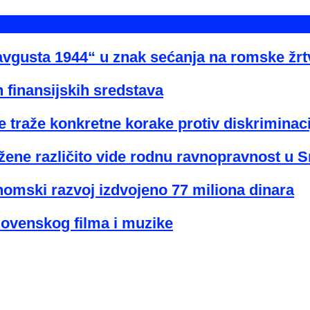
avgusta 1944“ u znak sećanja na romske žr
 finansijskih sredstava
 traže konkretne korake protiv diskriminaci
žene različito vide rodnu ravnopravnost u Sr
nomski razvoj izdvojeno 77 miliona dinara
lovenskog filma i muzike