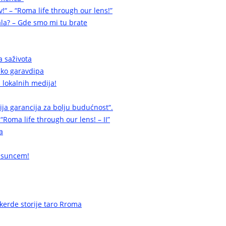
v!“ – “Roma life through our lens!”
la? – Gde smo mi tu brate
a saživota
a ko garavdipa
 lokalnih medija!
cija garancija za bolju budućnost“.
 “Roma life through our lens! – II”
a
 suncem!
erde storije taro Rroma