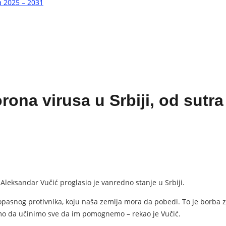
a 2025 – 2031
 virusa u Srbiji, od sutra n
Aleksandar Vučić proglasio je vanredno stanje u Srbiji.
 opasnog protivnika, koju naša zemlja mora da pobedi. To je borba za n
ramo da učinimo sve da im pomognemo – rekao je Vučić.