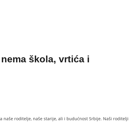
ema škola, vrtića i
aše roditelje, naše starije, ali i budućnost Srbije. Naši roditelji