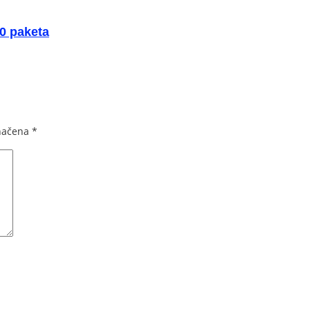
0 paketa
načena
*