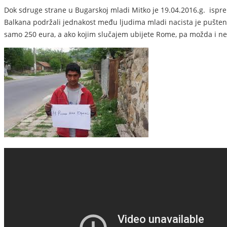
Dok sdruge strane u Bugarskoj mladi Mitko je 19.04.2016.g. ispre
Balkana podržali jednakost među ljudima mladi nacista je pušten 
samo 250 eura, a ako kojim slučajem ubijete Rome, pa možda i neć