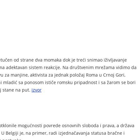
etučen od strane dva momaka dok je treći snimao iživljavanje
a nema adektavan sistem reakcije. Na društvenim mrežama vidimo da
tvu za manjine, aktivista za jednak položaj Roma u Crnoj Gori,
ni mladić sa ponosom ističe romsku pripadnost i sa žarom se bori
oj stane na put.
izvor
otklonile mogućnosti povrede osnovnih sloboda i prava, a država
Belgiji je, na primer, radi izjednačavanja statusa bračne i