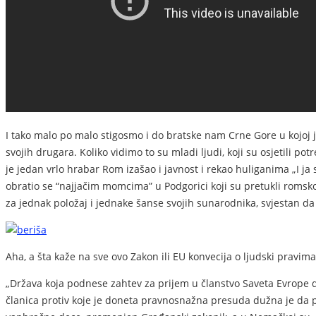
I tako malo po malo stigosmo i do bratske nam Crne Gore u kojoj 
svojih drugara. Koliko vidimo to su mladi ljudi, koji su osjetili
je jedan vrlo hrabar Rom izašao i javnost i rekao huliganima „I ja 
obratio se “najjačim momcima” u Podgorici koji su pretukli roms
za jednak položaj i jednake šanse svojih sunarodnika, svjestan da će
Aha, a šta kaže na sve ovo Zakon ili EU konvecija o ljudski pravima
„Država koja podnese zahtev za prijem u članstvo Saveta Evrope 
članica protiv koje je doneta pravnosnažna presuda dužna je da p