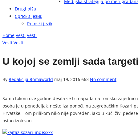
Medijska strategija po meri građan
Drugi pišu
Српски језик
Romski jezik
Home
Vesti
Vesti
Vesti
Vesti
U kojoj se zemlji sada target
By
Redakcija Romaworld
maj 19, 2016
663
No comment
Samo tokom ove godine desila se tri napada na romsku zajednicu 
osoba je u ponedeljak, nešto iza ponoći, na zagrebačkim Kozari p
Hrvatske. Tom prilikom niko nije povređen, iako u kući živi pedes
ostao izolovan.