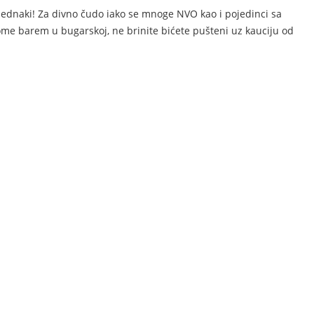
 jednaki! Za divno čudo iako se mnoge NVO kao i pojedinci sa
ome barem u bugarskoj, ne brinite bićete pušteni uz kauciju od