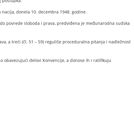
g postupka.
h nacija, donela 10. decembra 1948. godine.
đe do povrede sloboda i prava, predviđena je međunarodna sudska
va, a treći (čl. 51 – 59) reguliše proceduralna pitanja i nadležnost
obavezujući delovi Konvencije, a donose ih i ratifikuju