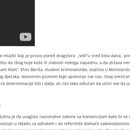
je mladić koji je prosio pored dragstora „Voli“u sred bela dana, pr
 potrebu da zbog boje kože ili slabosti nekoga napadnu, a da držav
sam Rom“. Elvis Beriša, student kriminalistike, stažista u Ministars
kog dječaka, otvorenim pismom koje opominje sve nas. Ovaj svestra
 diskriminacije biti i dalje, ali isto tako odlučan da učini sve da j
:
dužna je da usaglasi nacionalne zakone sa Konvencijom kako bi se 
ostupi u skladu sa odlukom i da reformiše domaće zakonodavstvo. U 