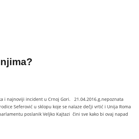
 njima?
 i najnoviji incident u Crnoj Gori. 21.04.2016.g.nepoznata
ice Seferović u sklopu koje se nalaze dečji vrtić i Unija Roma
parlamentu poslanik Veljko Kajtazi čini sve kako bi ovaj napad