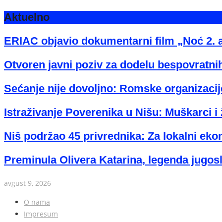
Aktuelno
ERIAC objavio dokumentarni film „Noć 2. 
Otvoren javni poziv za dodelu bespovratnih
Sećanje nije dovoljno: Romske organizacije
Istraživanje Poverenika u Nišu: Muškarci i 
Niš podržao 45 privrednika: Za lokalni eko
Preminula Olivera Katarina, legenda jugos
avgust 9, 2026
O nama
Impresum