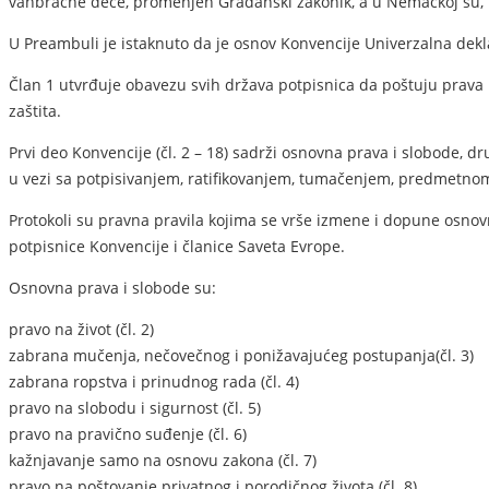
vanbračne dece, promenjen Građanski zakonik, a u Nemačkoj su, 
U Preambuli je istaknuto da je osnov Konvencije Univerzalna dekl
Član 1 utvrđuje obavezu svih država potpisnica da poštuju prava
zaštita.
Prvi deo Konvencije (čl. 2 – 18) sadrži osnovna prava i slobode, dr
u vezi sa potpisivanjem, ratifikovanjem, tumačenjem, predmetn
Protokoli su pravna pravila kojima se vrše izmene i dopune osnov
potpisnice Konvencije i članice Saveta Evrope.
Osnovna prava i slobode su:
pravo na život (čl. 2)
zabrana mučenja, nečovečnog i ponižavajućeg postupanja(čl. 3)
zabrana ropstva i prinudnog rada (čl. 4)
pravo na slobodu i sigurnost (čl. 5)
pravo na pravično suđenje (čl. 6)
kažnjavanje samo na osnovu zakona (čl. 7)
pravo na poštovanje privatnog i porodičnog života (čl. 8)