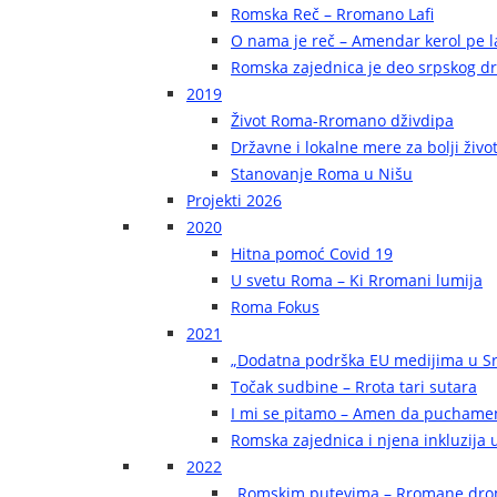
Romska Reč – Rromano Lafi
O nama je reč – Amendar kerol pe la
Romska zajednica je deo srpskog d
2019
Život Roma-Rromano dživdipa
Državne i lokalne mere za bolji živ
Stanovanje Roma u Nišu
Projekti 2026
2020
Hitna pomoć Covid 19
U svetu Roma – Ki Rromani lumija
Roma Fokus
2021
„Dodatna podrška EU medijima u Sr
Točak sudbine – Rrota tari sutara
I mi se pitamo – Amen da puchame
Romska zajednica i njena inkluzija u
2022
„Romskim putevima – Rromane dr