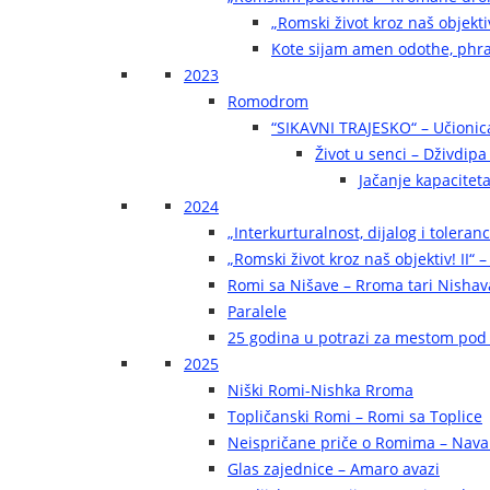
„Romski život kroz naš objekti
Kote sijam amen odothe, phra
2023
Romodrom
“SIKAVNI TRAJESKO“ – Učionic
Život u senci – Dživdip
Jačanje kapaciteta
2024
„Interkurturalnost, dijalog i toleran
„Romski život kroz naš objektiv! II“ –
Romi sa Nišave – Rroma tari Nishav
Paralele
25 godina u potrazi za mestom pod
2025
Niški Romi-Nishka Rroma
Topličanski Romi – Romi sa Toplice
Neispričane priče o Romima – Navak
Glas zajednice – Amaro avazi