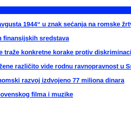
avgusta 1944“ u znak sećanja na romske žr
 finansijskih sredstava
 traže konkretne korake protiv diskriminaci
žene različito vide rodnu ravnopravnost u Sr
nomski razvoj izdvojeno 77 miliona dinara
lovenskog filma i muzike