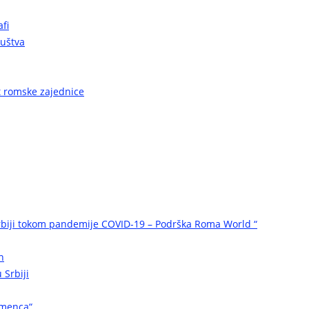
fi
ruštva
ot romske zajednice
biji tokom pandemije COVID-19 – Podrška Roma World “
n
 Srbiji
omenca“