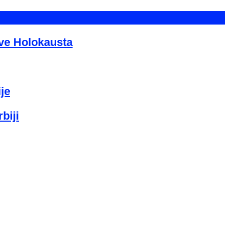
tve Holokausta
je
biji