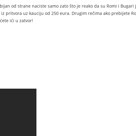
bijan od strane naciste samo zato što je reako da su Romi i Bugari
iz pritvora uz kauciju od 250 eura. Drugim rečima ako prebijete R
ete ići u zatvor!