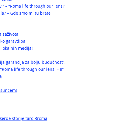
v!“ – “Roma life through our lens!”
la? – Gde smo mi tu brate
a saživota
a ko garavdipa
 lokalnih medija!
cija garancija za bolju budućnost“.
 “Roma life through our lens! – II”
a
 suncem!
erde storije taro Rroma