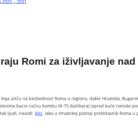
a 2025 – 2031
iraju Romi za iživljavanje nad
koja utiču na bezbednost Roma u regionu, dakle Hrvatska, Bugarska
utevima bacio ručnu bombu M-75 (kašikara) ispred kuće romske porod
etak ljudi, navodi
blic
. Iako u Hrvatskoj postoji predstavnik Roma u 