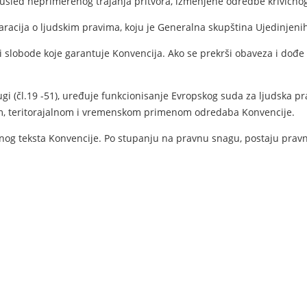
usled neprimerenog trajanja pritvora, izmenjene odredbe krivično
aracija o ljudskim pravima, koju je Generalna skupština Ujedinjeni
 i slobode koje garantuje Konvencija. Ako se prekrši obaveza i do
ugi (čl.19 -51), uređuje funkcionisanje Evropskog suda za ljudska pra
om, teritorajalnom i vremenskom primenom odredaba Konvencije.
nog teksta Konvencije. Po stupanju na pravnu snagu, postaju pravno 