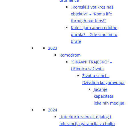
dromenca“
„Romski život kroz naš
objektiv!“ – “Roma life
through our lens!”
Kote sijam amen odothe,
phrala? – Gde smo mi tu
brate
2023
Romodrom
“SIKAVNI TRAJESKO“ –
Učionica saživota
Život u senci –
Dživdipa ko garavdipa
Jačanje
kapaciteta
lokalnih medija!
2024
„Interkurturalnost, dijalog i
tolerancija garancija za bolju