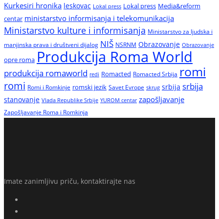
Kurkesiri hronika
leskovac
Media&reform
Lokal press
Lokal press
ministarstvo informisanja i telekomunikacija
centar
Ministarstvo kulture i informisanja
Ministarstvo za ljudska i
NIŠ
Obrazovanje
manjinska prava i društveni dijalog
NSRNM
Obrazovanje
Produkcija Roma World
opre roma
romi
produkcija romaworld
Romacted
Romacted Srbija
redi
romi
srbija
srbija
Romi i Romkinje
romski jezik
Savet Evrope
skrug
zapošljavanje
stanovanje
Vlada Republike Srbije
YUROM centar
Zapošljavanje Roma i Romkinja
Imate zanimljivu priču, kontaktirajte nas