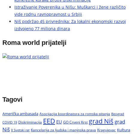
Istraživanje Poverenika u Nišu: Muškarci i žene različito
vide rodnu ravnopravnost u Srbiji
Niš podržao 45 privrednika: Za lokalni ekonomski razvoj
izdvojeno 77 miliona dinara
Roma world prijatelji
Tagovi
Američka ambasada
Asocijacija koordinatora za romska pitanja
Beograd
EED
grad Niš
grad
EU
Diskriminacija
GO Crveni Krst
COVID 19
Niš
Kultura
Kancelarija za ljudska i manjnska prava
Kragujevac
II Svetski rat