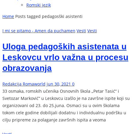
Romski jezik
Home
Posts tagged pedagosški asistenti
I mi se pitamo - Amen da puchamen
Vesti
Vesti
Uloga pedagoških asistenata u
Leskovcu vrlo važna u procesu
obrazovanja
Redakcija Romaworld
jun 30, 2021
0
33 osmaka, romskih učenika Osnovnih škola „Petar Tasić“ i
Svetozar Marković“ u Leskovcu izašlo je na završne ispite koji su
organizovani od 23. do 25.juna. Osmaci su u ovim školama
tokom cele godine dobilijali dodatnu i individualnu podršku u
cilju pripreme za polaganje završnih ispita a veoma