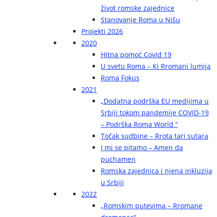
život romske zajednice
Stanovanje Roma u Nišu
Projekti 2026
2020
Hitna pomoć Covid 19
U svetu Roma – Ki Rromani lumija
Roma Fokus
2021
„Dodatna podrška EU medijima u
Srbiji tokom pandemije COVID-19
– Podrška Roma World “
Točak sudbine – Rrota tari sutara
I mi se pitamo – Amen da
puchamen
Romska zajednica i njena inkluzija
u Srbiji
2022
„Romskim putevima – Rromane