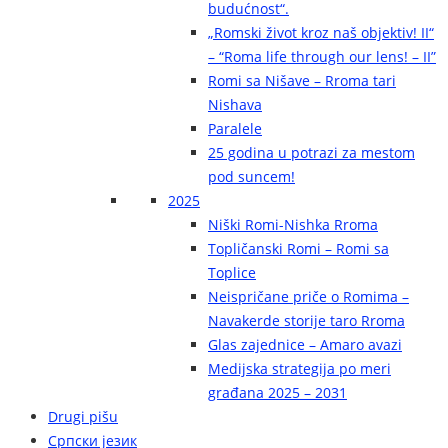
budućnost“.
„Romski život kroz naš objektiv! II“
– “Roma life through our lens! – II”
Romi sa Nišave – Rroma tari
Nishava
Paralele
25 godina u potrazi za mestom
pod suncem!
2025
Niški Romi-Nishka Rroma
Topličanski Romi – Romi sa
Toplice
Neispričane priče o Romima –
Navakerde storije taro Rroma
Glas zajednice – Amaro avazi
Medijska strategija po meri
građana 2025 – 2031
Drugi pišu
Српски језик