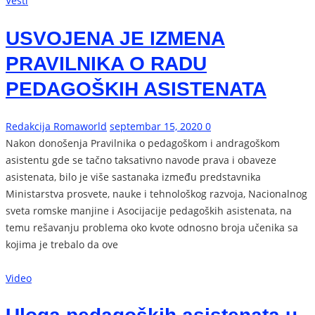
Vesti
USVOJENA JE IZMENA
PRAVILNIKA O RADU
PEDAGOŠKIH ASISTENATA
Redakcija Romaworld
septembar 15, 2020
0
Nakon donošenja Pravilnika o pedagoškom i andragoškom
asistentu gde se tačno taksativno navode prava i obaveze
asistenata, bilo je više sastanaka između predstavnika
Ministarstva prosvete, nauke i tehnološkog razvoja, Nacionalnog
sveta romske manjine i Asocijacije pedagoških asistenata, na
temu rešavanju problema oko kvote odnosno broja učenika sa
kojima je trebalo da ove
Video