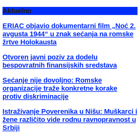
Aktuelno
ERIAC objavio dokumentarni film „Noć 2.
avgusta 1944“ u znak sećanja na romske
žrtve Holokausta
Otvoren javni poziv za dodelu
bespovratnih finansijskih sredstava
Sećanje nije dovoljno: Romske
organizacije traže konkretne korake
protiv diskriminacije
Istraživanje Poverenika u Nišu: Muškarci i
žene različito vide rodnu ravnopravnost u
Srbiji