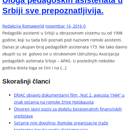
Uloga pedagoških asistenata u
Srbiji sve prepoznatljivija.
Redakcija Romaworld
novembar 16, 2016
0
Pedagoški asistenti u Srbiji u obrazovnom sistemu su od 1998
godine, koji su tada bili poznati pod nazivom romski asistenti.
Danas je ukupan broj pedagoških asistenata 173. Ne tako davno
okupili su se gotovo svi u strukovnom Udruženju Asocijacija
pedagoških asitenata Srbije – APAS. U poslednjih nekoliko
godina dosta toga se čini i na […]
Skorašnji članci
ERIAC objavio dokumentarni film „Noć 2. avgusta 1944“ u
znak sećanja na romske žrtve Holokausta
Otvoren javni poziv za dodelu bespovratnih finansijskih
sredstava
Sećanje nije dovoljno: Romske organizacije traže
konkretne korake protiv diskriminacije