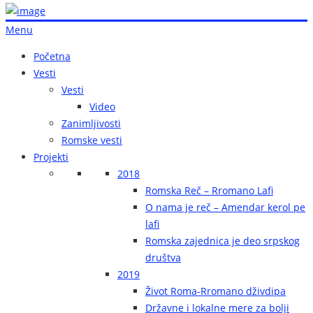
Menu
Početna
Vesti
Vesti
Video
Zanimljivosti
Romske vesti
Projekti
2018
Romska Reč – Rromano Lafi
O nama je reč – Amendar kerol pe
lafi
Romska zajednica je deo srpskog
društva
2019
Život Roma-Rromano dživdipa
Državne i lokalne mere za bolji