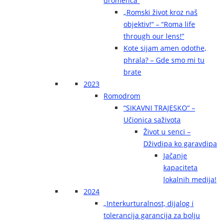
dromenca“
„Romski život kroz naš
objektiv!“ – “Roma life
through our lens!”
Kote sijam amen odothe,
phrala? – Gde smo mi tu
brate
2023
Romodrom
“SIKAVNI TRAJESKO“ –
Učionica saživota
Život u senci –
Dživdipa ko garavdipa
Jačanje
kapaciteta
lokalnih medija!
2024
„Interkurturalnost, dijalog i
tolerancija garancija za bolju