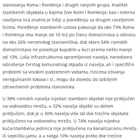
stanovanja Roma i Romkinja i drugih ranjivih grupa. Kvalitet
stambenih objekata u kojima žive Romi i Romkinje, kao i interno
raseljena lica znatno je lošiji u poređenju sa drugim raseljenim
licima. Poređenje stambenih uslova pokazuje da oko 73% Roma
i Romkinja ima manje od 10 m2 po članu domaćinstva u odnosu
na oko 26% neromskog stanovništva, dok skoro 54% romskih
domaćinstava ne poseduje kupatilo u kući prema nešto manje
od 10%. Loša infrastrukturna opremljenost naselja, neredovno
odnošenje čvrstog komunalnog otpada iz naselja, ali i specifični
problemi sa visokim podzemnim vodama, rizicima izlivanja
neregulisanih tokova i sl., mogu da dovedu do ozbiljnih
zdravstvenih problema stanovnika.
U 38% romskih naselja nijedan stambeni objekat nije priključen
na vodovodnu mrežu, u 32% naselja objekti su delom
priključeni, dok je u 30% naselja više od dve trećine objekata
priključeno na vodovodnu mrežu. U 74% naselja nijedna
kuća/stambena jedinica nije priključena na kanalizacionu mrežu
ili septičku jamu, a u svega 10% naselja preko dve trećine