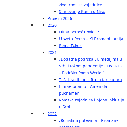
život romske zajednice
Stanovanje Roma u Nišu
Projekti 2026
2020
Hitna pomoć Covid 19
U svetu Roma – Ki Rromani lumija
Roma Fokus
2021
„Dodatna podrška EU medijima u
Srbiji tokom pandemije COVID-19
– Podrška Roma World “
Točak sudbine – Rrota tari sutara
I mi se pitamo – Amen da
puchamen
Romska zajednica i njena inkluzija
u Srbiji
2022
„Romskim putevima – Rromane