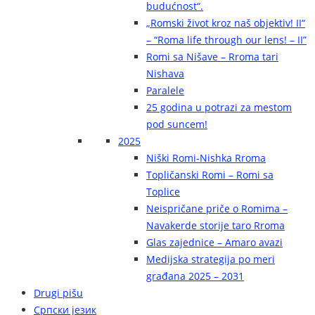
budućnost“.
„Romski život kroz naš objektiv! II“
– “Roma life through our lens! – II”
Romi sa Nišave – Rroma tari
Nishava
Paralele
25 godina u potrazi za mestom
pod suncem!
2025
Niški Romi-Nishka Rroma
Topličanski Romi – Romi sa
Toplice
Neispričane priče o Romima –
Navakerde storije taro Rroma
Glas zajednice – Amaro avazi
Medijska strategija po meri
građana 2025 – 2031
Drugi pišu
Српски језик