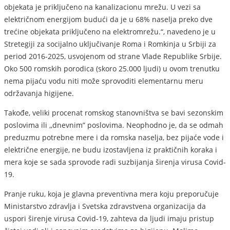
objekata je priključeno na kanalizacionu mrežu. U vezi sa
električnom energijom budući da je u 68% naselja preko dve
trećine objekata priključeno na elektromrežu.“, navedeno je u
Stretegiji za socijalno uključivanje Roma i Romkinja u Srbiji za
period 2016-2025, usvojenom od strane Vlade Republike Srbije.
Oko 500 romskih porodica (skoro 25.000 ljudi) u ovom trenutku
nema pijaću vodu niti može sprovoditi elementarnu meru
održavanja higijene.
Takođe, veliki procenat romskog stanovništva se bavi sezonskim
poslovima ili ,,dnevnim” poslovima. Neophodno je, da se odmah
preduzmu potrebne mere i da romska naselja, bez pijaće vode i
električne energije, ne budu izostavljena iz praktičnih koraka i
mera koje se sada sprovode radi suzbijanja širenja virusa Covid-
19.
Pranje ruku, koja je glavna preventivna mera koju preporučuje
Ministarstvo zdravlja i Svetska zdravstvena organizacija da
uspori širenje virusa Covid-19, zahteva da ljudi imaju pristup