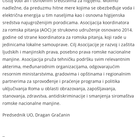
čistoj vodi ali i osnovnim sredstvima za higijenu. Molimo
nadležne, da preduzmu hitne mere kojima se obezbeđuje voda i
električna energija u tim naseljima kao i osnovna higijenska
sredstva najugroženijim porodicama. Asocijacija koordinatora
za romska pitanja (AOC) je strukovno udruženje osnovano 2014.
godine od strane koordinatora za romska pitanja, koji rade u
jedinicama lokalne samouprave. Cilj Asocijacije je razvoj i zaštita
ljudskih i manjinskih prava, posebno prava romske nacionalne
manjine. Asocijacija pruža tehničku podršku svim relevantnim
akterima, međunarodnim organizacijama, odgovarajućim
resornim ministarstvima, gradovima i opštinama i regionalnim
partnerima za sprovođenje i praćenje programa i politika
uključivanja Roma u oblasti obrazovanja, zapošljavanja,
stanovanja, zdravstva, antidiskriminacije i smanjenja siromaštva
romske nacionalne manjine.
Predsednik UO, Dragan Gračanin