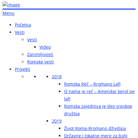
Menu
Početna
Vesti
Vesti
Video
Zanimljivosti
Romske vesti
Projekti
2018
Romska Reč – Rromano Lafi
O nama je reč – Amendar kerol pe
lafi
Romska zajednica je deo srpskog
društva
2019
Život Roma-Rromano dživdipa
Državne i lokalne mere za bolji