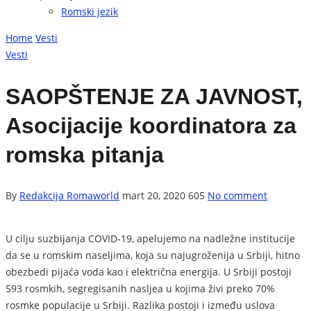
Romski jezik
Home
Vesti
Vesti
SAOPŠTENJE ZA JAVNOST,
Asocijacije koordinatora za
romska pitanja
By
Redakcija Romaworld
mart 20, 2020
605
No comment
U cilju suzbijanja COVID-19, apelujemo na nadležne institucije
da se u romskim naseljima, koja su najugroženija u Srbiji, hitno
obezbedi pijaća voda kao i električna energija. U Srbiji postoji
593 rosmkih, segregisanih nasljea u kojima živi preko 70%
rosmke populacije u Srbiji. Razlika postoji i između uslova