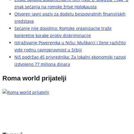
znak sećanja na romske žrtve Holokausta
Otvoren javni poziv za dodelu bespovratnih finansijskih
sredstava
Sećanje nije dovoljno: Romske organizacije traže
konkretne korake protiv diskriminacije
Istraživanje Poverenika u Nišu: Muškarci i žene različito
vide rodnu ravnopravnost u Srbiji
Niš podržao 45 privrednika: Za lokalni ekonomski razvoj
izdvojeno 77 miliona dinara
Roma world prijatelji