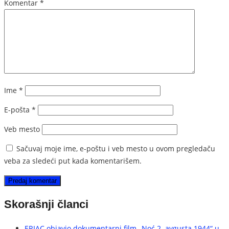
Komentar
*
Ime
*
E-pošta
*
Veb mesto
Sačuvaj moje ime, e-poštu i veb mesto u ovom pregledaču
veba za sledeći put kada komentarišem.
Skorašnji članci
ERIAC objavio dokumentarni film „Noć 2. avgusta 1944“ u