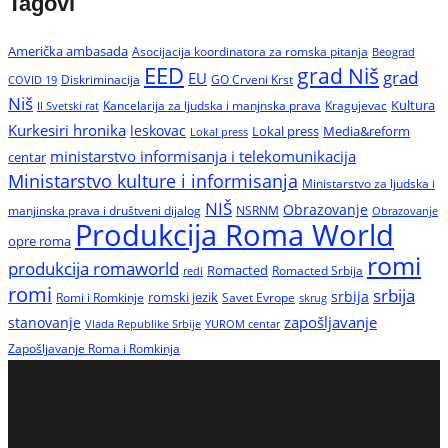
Tagovi
Američka ambasada
Asocijacija koordinatora za romska pitanja
Beograd
EED
grad Niš
grad
EU
Diskriminacija
GO Crveni Krst
COVID 19
Niš
Kultura
Kancelarija za ljudska i manjnska prava
Kragujevac
II Svetski rat
Kurkesiri hronika
leskovac
Media&reform
Lokal press
Lokal press
ministarstvo informisanja i telekomunikacija
centar
Ministarstvo kulture i informisanja
Ministarstvo za ljudska i
NIŠ
Obrazovanje
manjinska prava i društveni dijalog
NSRNM
Obrazovanje
Produkcija Roma World
opre roma
romi
produkcija romaworld
Romacted
Romacted Srbija
redi
romi
srbija
srbija
Romi i Romkinje
romski jezik
Savet Evrope
skrug
zapošljavanje
stanovanje
Vlada Republike Srbije
YUROM centar
Zapošljavanje Roma i Romkinja