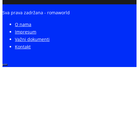
Sva prava zadržana - romaworld
O nama
Impresum
Važni dokumenti
Kontakt