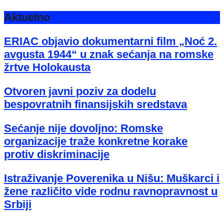
Aktuelno
ERIAC objavio dokumentarni film „Noć 2.
avgusta 1944“ u znak sećanja na romske
žrtve Holokausta
Otvoren javni poziv za dodelu
bespovratnih finansijskih sredstava
Sećanje nije dovoljno: Romske
organizacije traže konkretne korake
protiv diskriminacije
Istraživanje Poverenika u Nišu: Muškarci i
žene različito vide rodnu ravnopravnost u
Srbiji