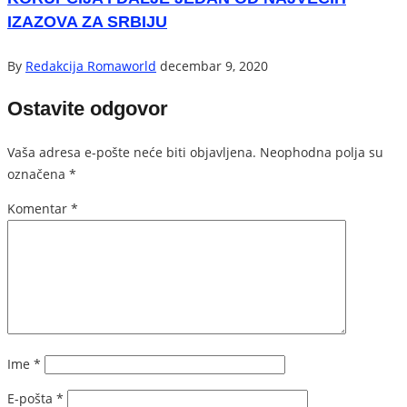
IZAZOVA ZA SRBIJU
By
Redakcija Romaworld
decembar 9, 2020
Ostavite odgovor
Vaša adresa e-pošte neće biti objavljena.
Neophodna polja su
označena
*
Komentar
*
Ime
*
E-pošta
*