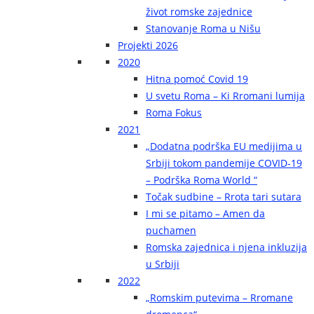
život romske zajednice
Stanovanje Roma u Nišu
Projekti 2026
2020
Hitna pomoć Covid 19
U svetu Roma – Ki Rromani lumija
Roma Fokus
2021
„Dodatna podrška EU medijima u
Srbiji tokom pandemije COVID-19
– Podrška Roma World “
Točak sudbine – Rrota tari sutara
I mi se pitamo – Amen da
puchamen
Romska zajednica i njena inkluzija
u Srbiji
2022
„Romskim putevima – Rromane