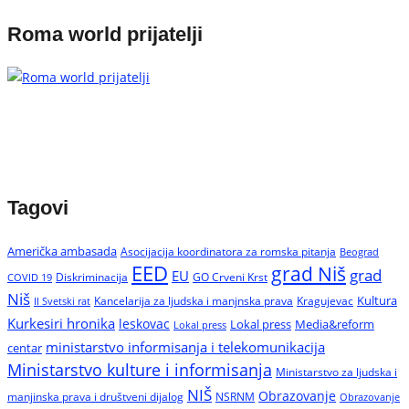
Roma world prijatelji
Tagovi
Američka ambasada
Asocijacija koordinatora za romska pitanja
Beograd
EED
grad Niš
grad
EU
Diskriminacija
GO Crveni Krst
COVID 19
Niš
Kultura
Kancelarija za ljudska i manjnska prava
Kragujevac
II Svetski rat
Kurkesiri hronika
leskovac
Media&reform
Lokal press
Lokal press
ministarstvo informisanja i telekomunikacija
centar
Ministarstvo kulture i informisanja
Ministarstvo za ljudska i
NIŠ
Obrazovanje
manjinska prava i društveni dijalog
NSRNM
Obrazovanje