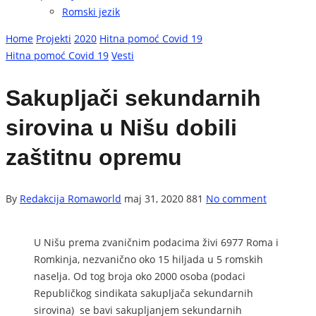
Romski jezik
Home
Projekti
2020
Hitna pomoć Covid 19
Hitna pomoć Covid 19
Vesti
Sakupljači sekundarnih
sirovina u Nišu dobili
zaštitnu opremu
By
Redakcija Romaworld
maj 31, 2020
881
No comment
U Nišu prema zvaničnim podacima živi 6977 Roma i
Romkinja, nezvanično oko 15 hiljada u 5 romskih
naselja. Od tog broja oko 2000 osoba (podaci
Republičkog sindikata sakupljača sekundarnih
sirovina) se bavi sakupljanjem sekundarnih