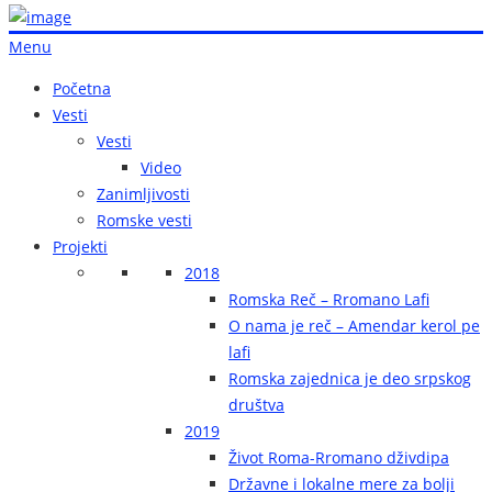
Menu
Početna
Vesti
Vesti
Video
Zanimljivosti
Romske vesti
Projekti
2018
Romska Reč – Rromano Lafi
O nama je reč – Amendar kerol pe
lafi
Romska zajednica je deo srpskog
društva
2019
Život Roma-Rromano dživdipa
Državne i lokalne mere za bolji