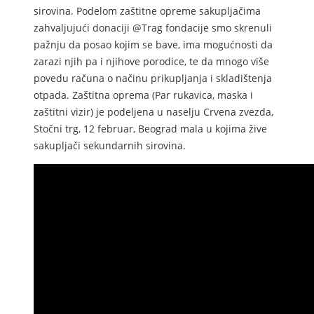
sirovina. Podelom zaštitne opreme sakupljačima
zahvaljujući donaciji @Trag fondacije smo skrenuli
pažnju da posao kojim se bave, ima mogućnosti da
zarazi njih pa i njihove porodice, te da mnogo više
povedu računa o načinu prikupljanja i skladištenja
otpada. Zaštitna oprema (Par rukavica, maska i
zaštitni vizir) je podeljena u naselju Crvena zvezda,
Stočni trg, 12 februar, Beograd mala u kojima žive
sakupljači sekundarnih sirovina.