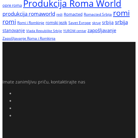
Produkcija Roma World
opre roma
romi
produkcija romaworld
Romacted
Romacted Srbija
redi
romi
srbija
srbija
Romi i Romkinje
romski jezik
Savet Evrope
skrug
zapošljavanje
stanovanje
Vlada Republike Srbije
YUROM centar
Zapošljavanje Roma i Romkinja
Imate zanimljivu priču, kontaktirajte nas