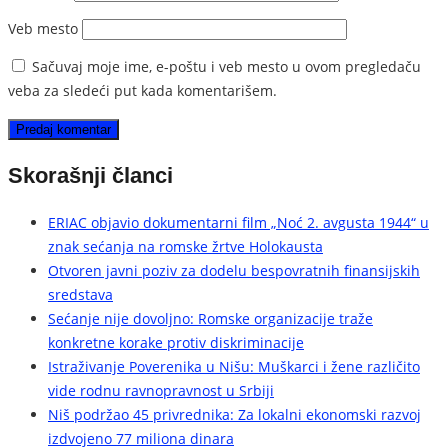
Veb mesto
Sačuvaj moje ime, e-poštu i veb mesto u ovom pregledaču
veba za sledeći put kada komentarišem.
Skorašnji članci
ERIAC objavio dokumentarni film „Noć 2. avgusta 1944“ u
znak sećanja na romske žrtve Holokausta
Otvoren javni poziv za dodelu bespovratnih finansijskih
sredstava
Sećanje nije dovoljno: Romske organizacije traže
konkretne korake protiv diskriminacije
Istraživanje Poverenika u Nišu: Muškarci i žene različito
vide rodnu ravnopravnost u Srbiji
Niš podržao 45 privrednika: Za lokalni ekonomski razvoj
izdvojeno 77 miliona dinara