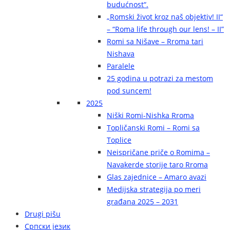
budućnost“.
„Romski život kroz naš objektiv! II“
– “Roma life through our lens! – II”
Romi sa Nišave – Rroma tari
Nishava
Paralele
25 godina u potrazi za mestom
pod suncem!
2025
Niški Romi-Nishka Rroma
Topličanski Romi – Romi sa
Toplice
Neispričane priče o Romima –
Navakerde storije taro Rroma
Glas zajednice – Amaro avazi
Medijska strategija po meri
građana 2025 – 2031
Drugi pišu
Српски језик