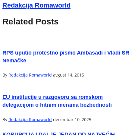
Redakcija Romaworld
Related Posts
RPS uputio protestno pismo Ambasadi i Vladi SR
Nemačke
By
Redakcija Romaworld
avgust 14, 2015
EU institucije u razgovoru sa romskom
delegacijom o hitnim merama bezbednosti
By
Redakcija Romaworld
decembar 10, 2025
KORUPCIJA I DALJE JEDAN OD NAJVEĆIH