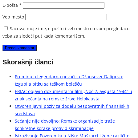
E-pošta
*
Veb mesto
Sačuvaj moje ime, e-poštu i veb mesto u ovom pregledaču
veba za sledeći put kada komentarišem.
Skorašnji članci
Preminula legendarna pevačica Džansever Dalipova:
Izgubila bitku sa teškom bolešću
ERIAC objavio dokumentarni film „Noć 2. avgusta 1944“ u
znak sećanja na romske žrtve Holokausta
Otvoren javni poziv za dodelu bespovratnih finansijskih
sredstava
Sećanje nije dovoljno: Romske organizacije traže
konkretne korake protiv diskriminacije
Istraživanje Poverenika u Nišu: Muškarci i žene različito