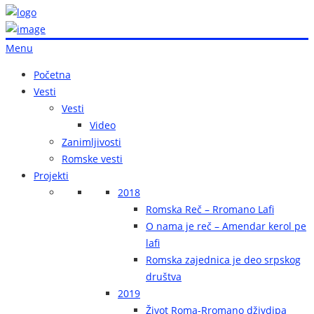
Menu
Početna
Vesti
Vesti
Video
Zanimljivosti
Romske vesti
Projekti
2018
Romska Reč – Rromano Lafi
O nama je reč – Amendar kerol pe
lafi
Romska zajednica je deo srpskog
društva
2019
Život Roma-Rromano dživdipa