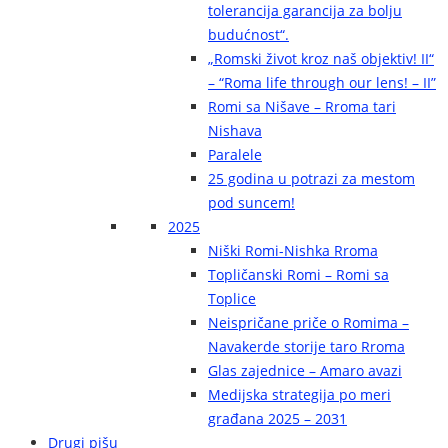
tolerancija garancija za bolju
budućnost“.
„Romski život kroz naš objektiv! II“
– “Roma life through our lens! – II”
Romi sa Nišave – Rroma tari
Nishava
Paralele
25 godina u potrazi za mestom
pod suncem!
2025
Niški Romi-Nishka Rroma
Topličanski Romi – Romi sa
Toplice
Neispričane priče o Romima –
Navakerde storije taro Rroma
Glas zajednice – Amaro avazi
Medijska strategija po meri
građana 2025 – 2031
Drugi pišu