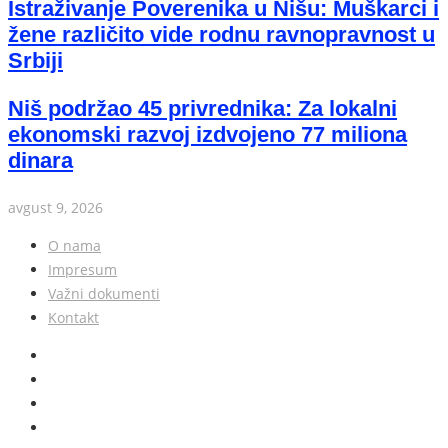
Istraživanje Poverenika u Nišu: Muškarci i
žene različito vide rodnu ravnopravnost u
Srbiji
Niš podržao 45 privrednika: Za lokalni
ekonomski razvoj izdvojeno 77 miliona
dinara
avgust 9, 2026
O nama
Impresum
Važni dokumenti
Kontakt