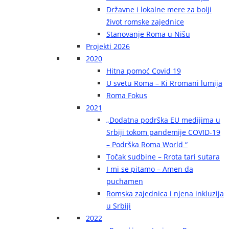
Državne i lokalne mere za bolji
život romske zajednice
Stanovanje Roma u Nišu
Projekti 2026
2020
Hitna pomoć Covid 19
U svetu Roma – Ki Rromani lumija
Roma Fokus
2021
„Dodatna podrška EU medijima u
Srbiji tokom pandemije COVID-19
– Podrška Roma World “
Točak sudbine – Rrota tari sutara
I mi se pitamo – Amen da
puchamen
Romska zajednica i njena inkluzija
u Srbiji
2022