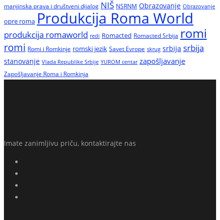
NIŠ
Obrazovanje
manjinska prava i društveni dijalog
NSRNM
Obrazovanje
Produkcija Roma World
opre roma
romi
produkcija romaworld
Romacted
Romacted Srbija
redi
romi
srbija
srbija
Romi i Romkinje
romski jezik
Savet Evrope
skrug
zapošljavanje
stanovanje
Vlada Republike Srbije
YUROM centar
Zapošljavanje Roma i Romkinja
Imate zanimljivu priču, kontaktirajte nas