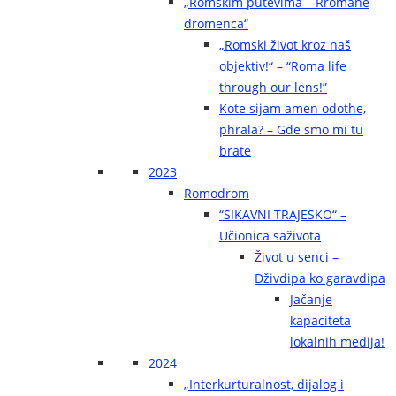
„Romskim putevima – Rromane
dromenca“
„Romski život kroz naš
objektiv!“ – “Roma life
through our lens!”
Kote sijam amen odothe,
phrala? – Gde smo mi tu
brate
2023
Romodrom
“SIKAVNI TRAJESKO“ –
Učionica saživota
Život u senci –
Dživdipa ko garavdipa
Jačanje
kapaciteta
lokalnih medija!
2024
„Interkurturalnost, dijalog i