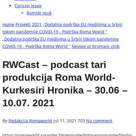
Српски језик
Romski jezik
Home
Projekti
2021
„Dodatna podrška EU medijima u Srbiji
tokom pandemije COVID-19 - Podrška Roma World “
„Dodatna podrška EU medijima u Srbiji tokom pandemije
COVID-19 - Podrška Roma World “
Nevipe pi Rromani chib
RWCast – podcast tari
produkcija Roma World-
Kurkesiri Hronika – 30.06 –
10.07. 2021
By
Redakcija Romaworld
jul 11, 2021
703
No comment
https://romaworld.sounder.fm/episode/httpsappsounderfmsho