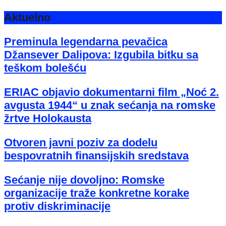
Aktuelno
Preminula legendarna pevačica
Džansever Dalipova: Izgubila bitku sa
teškom bolešću
ERIAC objavio dokumentarni film „Noć 2.
avgusta 1944“ u znak sećanja na romske
žrtve Holokausta
Otvoren javni poziv za dodelu
bespovratnih finansijskih sredstava
Sećanje nije dovoljno: Romske
organizacije traže konkretne korake
protiv diskriminacije