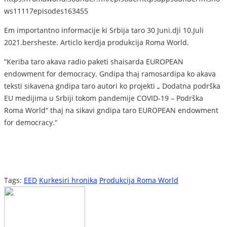
ws11117episodes163455
Em importantno informacije ki Srbija taro 30 Juni.dji 10.Juli
2021.bersheste. Articlo kerdja produkcija Roma World.
“Keriba taro akava radio paketi shaisarda EUROPEAN
endowment for democracy. Gndipa thaj ramosardipa ko akava
teksti sikavena gndipa taro autori ko projekti „ Dodatna podrška
EU medijima u Srbiji tokom pandemije COVID-19 – Podrška
Roma World“ thaj na sikavi gndipa taro EUROPEAN endowment
for democracy.“
Tags:
EED
Kurkesiri hronika
Produkcija Roma World