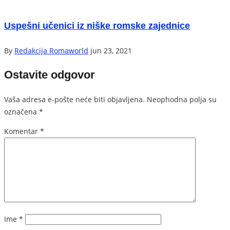
Uspešni učenici iz niške romske zajednice
By
Redakcija Romaworld
jun 23, 2021
Ostavite odgovor
Vaša adresa e-pošte neće biti objavljena.
Neophodna polja su
označena
*
Komentar
*
Ime
*