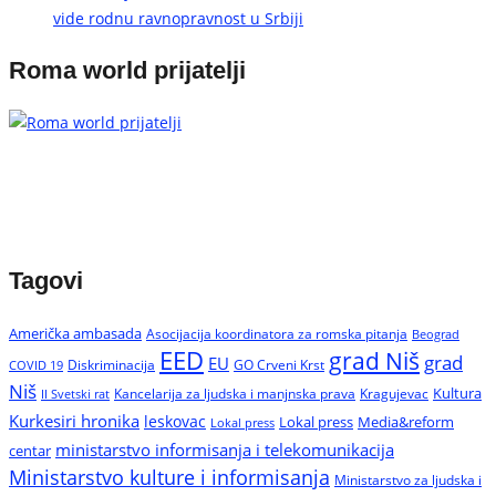
vide rodnu ravnopravnost u Srbiji
Roma world prijatelji
Tagovi
Američka ambasada
Asocijacija koordinatora za romska pitanja
Beograd
EED
grad Niš
grad
EU
Diskriminacija
GO Crveni Krst
COVID 19
Niš
Kultura
Kancelarija za ljudska i manjnska prava
Kragujevac
II Svetski rat
Kurkesiri hronika
leskovac
Media&reform
Lokal press
Lokal press
ministarstvo informisanja i telekomunikacija
centar
Ministarstvo kulture i informisanja
Ministarstvo za ljudska i