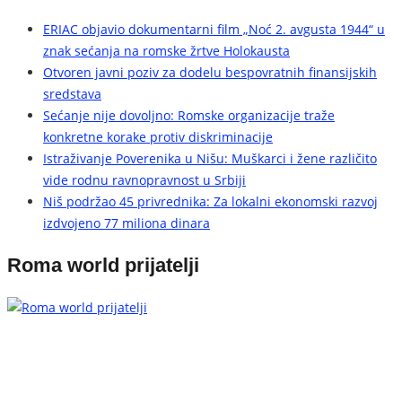
ERIAC objavio dokumentarni film „Noć 2. avgusta 1944“ u
znak sećanja na romske žrtve Holokausta
Otvoren javni poziv za dodelu bespovratnih finansijskih
sredstava
Sećanje nije dovoljno: Romske organizacije traže
konkretne korake protiv diskriminacije
Istraživanje Poverenika u Nišu: Muškarci i žene različito
vide rodnu ravnopravnost u Srbiji
Niš podržao 45 privrednika: Za lokalni ekonomski razvoj
izdvojeno 77 miliona dinara
Roma world prijatelji