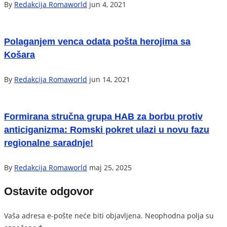
By
Redakcija Romaworld
jun 4, 2021
Polaganjem venca odata pošta herojima sa
Košara
By
Redakcija Romaworld
jun 14, 2021
Formirana stručna grupa HAB za borbu protiv
anticiganizma: Romski pokret ulazi u novu fazu
regionalne saradnje!
By
Redakcija Romaworld
maj 25, 2025
Ostavite odgovor
Vaša adresa e-pošte neće biti objavljena.
Neophodna polja su