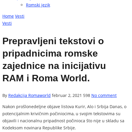
Romski jezik
Home
Vesti
Vesti
Prepravljeni tekstovi o
pripadnicima romske
zajednice na inicijativu
RAM i Roma World.
By
Redakcija Romaworld
februar 2, 2021
598
No comment
Nakon prošlonedeljne objave listova Kurir, Alo i Srbija Danas, o
potencijalnim krivičnim počiniocima, u svojim tekstovima su
objavili i nacionalnu pripadnost počinioca što nije u skladu sa
Kodeksom novinara Republike Srbije.