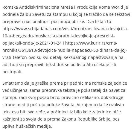
Romska Antidiskriminaciona Mreža i Produkcija Roma World je
podnela žalbu Savetu za štampu u kojoj se tražilo da se tekstovi
preprave i nacionalnost počinioca obriše. Dva lista i to
https://www.srbijadanas.com/vesti/hronika/silovana-devojcica-
10-u-beogeadu-muskarci-u-pratnji-devojke-je-presreli-i-
opljackali-onda-je-2021-01-24 i https://www.kurir.rs/crna-
hronika/3613613/devojcica-nudila-napadacu-50-dinara-da-joj-
vrati-telefon-ovo-su-svi-detalji-seksualnog-napastvovanja-na-
adi-huji su prepravili tekst dok se od lista Alo očekuje isti
postupak.
Smatramo da je greška prema pripadnicima romske zajednice
već učinjena, sama prepravka teksta je pokazatelj da Savet za
štampu radi svoj posao brzo, pravično i efikasno, dok sdruge
strane mediji poštuju odluke Saveta. Verujemo da će ovakvih
tekstova biti sve ređe, a počinioci iz bilo koje zajednice biće
kažnjeni za svoja dela prema Zakonu Republike Srbije, bez
upliva huškačkih medija.