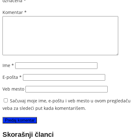
označena
*
Komentar
*
Ime
*
E-pošta
*
Veb mesto
Sačuvaj moje ime, e-poštu i veb mesto u ovom pregledaču
veba za sledeći put kada komentarišem.
Skorašnji članci