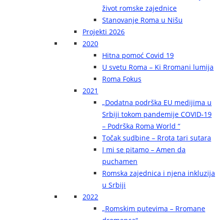
život romske zajednice
Stanovanje Roma u Nišu
Projekti 2026
2020
Hitna pomoć Covid 19
U svetu Roma – Ki Rromani lumija
Roma Fokus
2021
„Dodatna podrška EU medijima u
Srbiji tokom pandemije COVID-19
– Podrška Roma World “
Točak sudbine – Rrota tari sutara
I mi se pitamo – Amen da
puchamen
Romska zajednica i njena inkluzija
u Srbiji
2022
„Romskim putevima – Rromane