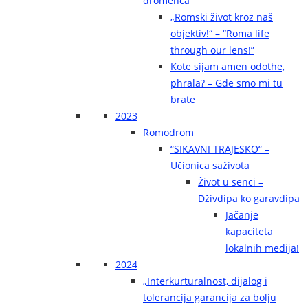
dromenca“
„Romski život kroz naš
objektiv!“ – “Roma life
through our lens!”
Kote sijam amen odothe,
phrala? – Gde smo mi tu
brate
2023
Romodrom
“SIKAVNI TRAJESKO“ –
Učionica saživota
Život u senci –
Dživdipa ko garavdipa
Jačanje
kapaciteta
lokalnih medija!
2024
„Interkurturalnost, dijalog i
tolerancija garancija za bolju