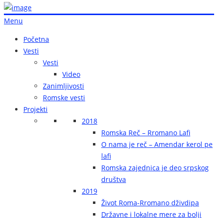
Menu
Početna
Vesti
Vesti
Video
Zanimljivosti
Romske vesti
Projekti
2018
Romska Reč – Rromano Lafi
O nama je reč – Amendar kerol pe
lafi
Romska zajednica je deo srpskog
društva
2019
Život Roma-Rromano dživdipa
Državne i lokalne mere za bolji