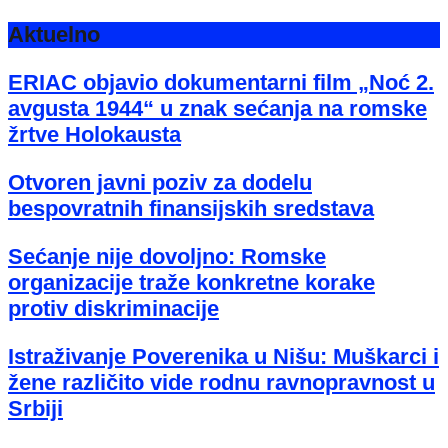
Aktuelno
ERIAC objavio dokumentarni film „Noć 2.
avgusta 1944“ u znak sećanja na romske
žrtve Holokausta
Otvoren javni poziv za dodelu
bespovratnih finansijskih sredstava
Sećanje nije dovoljno: Romske
organizacije traže konkretne korake
protiv diskriminacije
Istraživanje Poverenika u Nišu: Muškarci i
žene različito vide rodnu ravnopravnost u
Srbiji