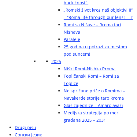
budućnost“.
„Romski život kroz naš objektiv! II“
– “Roma life through our lens! – II”
Romi sa Nišave – Rroma tari
Nishava
Paralele
25 godina u potrazi za mestom
pod suncem!
2025
Niški Romi-Nishka Rroma
Topličanski Romi – Romi sa
Toplice
Neispričane priče o Romima –
Navakerde storije taro Rroma
Glas zajednice – Amaro avazi
Medijska strategija po meri
građana 2025 – 2031
Drugi pišu
Српски језик