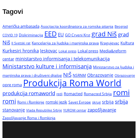
Tagovi
Američka ambasada
Asocijacija koordinatora za romska pitanja
Beograd
EED
grad Niš
grad
EU
Diskriminacija
GO Crveni Krst
COVID 19
Niš
Kultura
Kancelarija za ljudska i manjnska prava
Kragujevac
II Svetski rat
Kurkesiri hronika
leskovac
Media&reform
Lokal press
Lokal press
ministarstvo informisanja i telekomunikacija
centar
Ministarstvo kulture i informisanja
Ministarstvo za ljudska i
NIŠ
Obrazovanje
manjinska prava i društveni dijalog
NSRNM
Obrazovanje
Produkcija Roma World
opre roma
romi
produkcija romaworld
Romacted
Romacted Srbija
redi
romi
srbija
srbija
Romi i Romkinje
romski jezik
Savet Evrope
skrug
zapošljavanje
stanovanje
Vlada Republike Srbije
YUROM centar
Zapošljavanje Roma i Romkinja