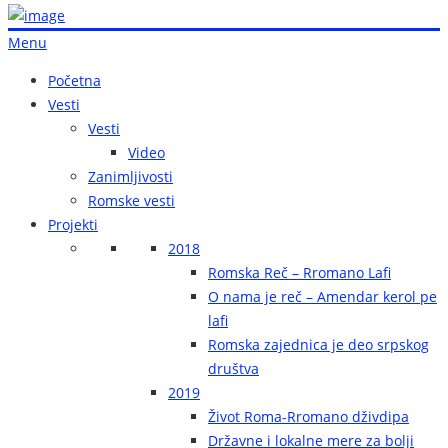
Menu
Početna
Vesti
Vesti
Video
Zanimljivosti
Romske vesti
Projekti
2018
Romska Reč – Rromano Lafi
O nama je reč – Amendar kerol pe
lafi
Romska zajednica je deo srpskog
društva
2019
Život Roma-Rromano dživdipa
Državne i lokalne mere za bolji