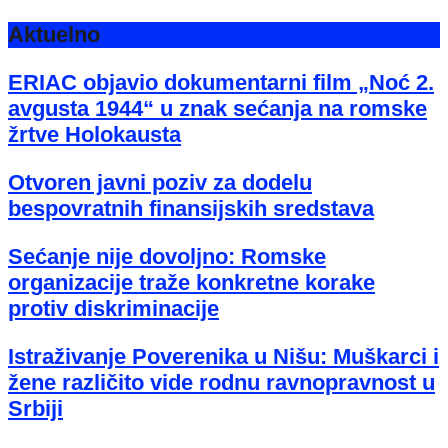
Aktuelno
ERIAC objavio dokumentarni film „Noć 2.
avgusta 1944“ u znak sećanja na romske
žrtve Holokausta
Otvoren javni poziv za dodelu
bespovratnih finansijskih sredstava
Sećanje nije dovoljno: Romske
organizacije traže konkretne korake
protiv diskriminacije
Istraživanje Poverenika u Nišu: Muškarci i
žene različito vide rodnu ravnopravnost u
Srbiji