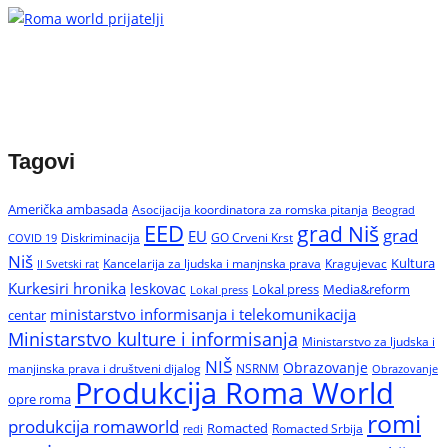
Tagovi
Američka ambasada
Asocijacija koordinatora za romska pitanja
Beograd
EED
grad Niš
grad
EU
Diskriminacija
GO Crveni Krst
COVID 19
Niš
Kultura
Kancelarija za ljudska i manjnska prava
Kragujevac
II Svetski rat
Kurkesiri hronika
leskovac
Media&reform
Lokal press
Lokal press
ministarstvo informisanja i telekomunikacija
centar
Ministarstvo kulture i informisanja
Ministarstvo za ljudska i
NIŠ
Obrazovanje
manjinska prava i društveni dijalog
NSRNM
Obrazovanje
Produkcija Roma World
opre roma
romi
produkcija romaworld
Romacted
Romacted Srbija
redi