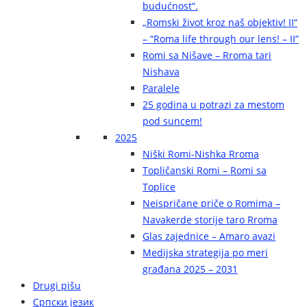
budućnost“.
„Romski život kroz naš objektiv! II“
– “Roma life through our lens! – II”
Romi sa Nišave – Rroma tari
Nishava
Paralele
25 godina u potrazi za mestom
pod suncem!
2025
Niški Romi-Nishka Rroma
Topličanski Romi – Romi sa
Toplice
Neispričane priče o Romima –
Navakerde storije taro Rroma
Glas zajednice – Amaro avazi
Medijska strategija po meri
građana 2025 – 2031
Drugi pišu
Српски језик