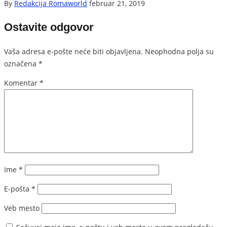
By
Redakcija Romaworld
februar 21, 2019
Ostavite odgovor
Vaša adresa e-pošte neće biti objavljena.
Neophodna polja su
označena
*
Komentar
*
Ime
*
E-pošta
*
Veb mesto