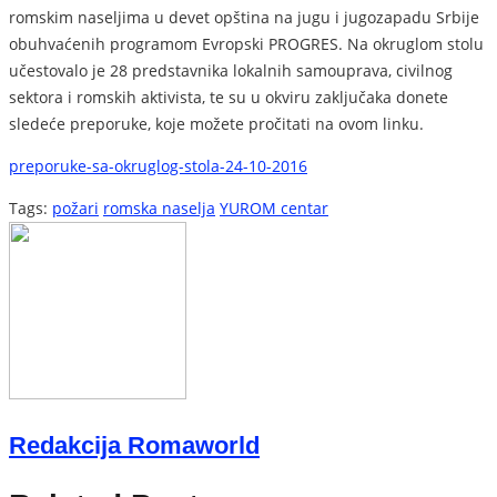
romskim naseljima u devet opština na jugu i jugozapadu Srbije
obuhvaćenih programom Evropski PROGRES. Na okruglom stolu
učestovalo je 28 predstavnika lokalnih samouprava, civilnog
sektora i romskih aktivista, te su u okviru zaključaka donete
sledeće preporuke, koje možete pročitati na ovom linku.
preporuke-sa-okruglog-stola-24-10-2016
Tags:
požari
romska naselja
YUROM centar
Redakcija Romaworld