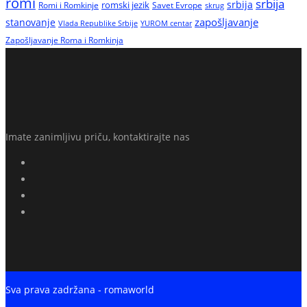
romi
srbija
srbija
Romi i Romkinje
romski jezik
Savet Evrope
skrug
zapošljavanje
stanovanje
Vlada Republike Srbije
YUROM centar
Zapošljavanje Roma i Romkinja
Imate zanimljivu priču, kontaktirajte nas
Sva prava zadržana - romaworld