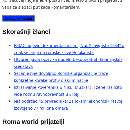
Sačuvaj moje ime, e-poštu i veb mesto u ovom pregledaču
veba za sledeći put kada komentarišem.
Skorašnji članci
ERIAC objavio dokumentarni film „Noć 2. avgusta 1944“ u
znak sećanja na romske žrtve Holokausta
Otvoren javni poziv za dodelu bespovratnih finansijskih
sredstava
Sećanje nije dovoljno: Romske organizacije traže
konkretne korake protiv diskriminacije
Istraživanje Poverenika u Nišu: Muškarci i žene različito
vide rodnu ravnopravnost u Srbiji
Niš podržao 45 privrednika: Za lokalni ekonomski razvoj
izdvojeno 77 miliona dinara
Roma world prijatelji