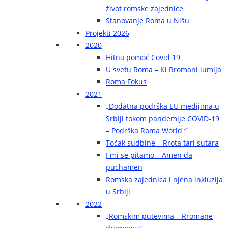
život romske zajednice
Stanovanje Roma u Nišu
Projekti 2026
2020
Hitna pomoć Covid 19
U svetu Roma – Ki Rromani lumija
Roma Fokus
2021
„Dodatna podrška EU medijima u
Srbiji tokom pandemije COVID-19
– Podrška Roma World “
Točak sudbine – Rrota tari sutara
I mi se pitamo – Amen da
puchamen
Romska zajednica i njena inkluzija
u Srbiji
2022
„Romskim putevima – Rromane