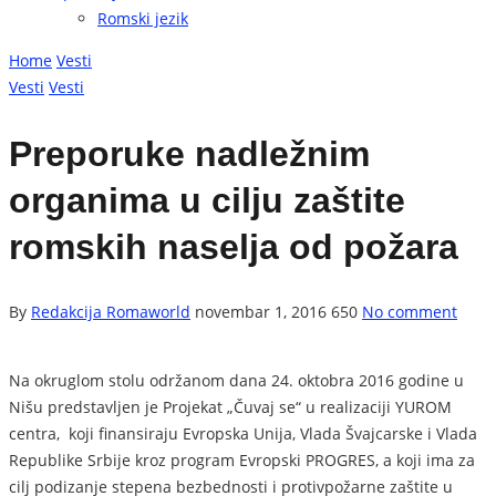
Romski jezik
Home
Vesti
Vesti
Vesti
Preporuke nadležnim
organima u cilju zaštite
romskih naselja od požara
By
Redakcija Romaworld
novembar 1, 2016
650
No comment
Na okruglom stolu održanom dana 24. oktobra 2016 godine u
Nišu predstavljen je Projekat „Čuvaj se“ u realizaciji YUROM
centra, koji finansiraju Evropska Unija, Vlada Švajcarske i Vlada
Republike Srbije kroz program Evropski PROGRES, a koji ima za
cilj podizanje stepena bezbednosti i protivpožarne zaštite u