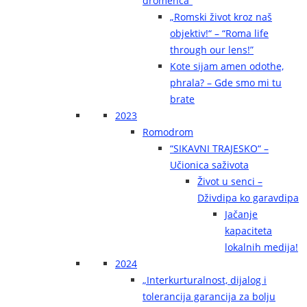
dromenca“
„Romski život kroz naš
objektiv!“ – “Roma life
through our lens!”
Kote sijam amen odothe,
phrala? – Gde smo mi tu
brate
2023
Romodrom
“SIKAVNI TRAJESKO“ –
Učionica saživota
Život u senci –
Dživdipa ko garavdipa
Jačanje
kapaciteta
lokalnih medija!
2024
„Interkurturalnost, dijalog i
tolerancija garancija za bolju