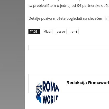
sa prebivalištem u jednoj od 34 partnerske opšt
Detalje poziva možete pogledati na slecećem l
TAGS:
Mladi
posao
romi
Redakcija Romawor