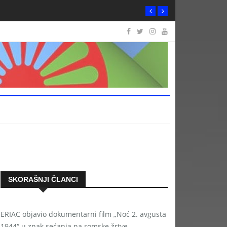
SKORAŠNJI ČLANCI
ERIAC objavio dokumentarni film „Noć 2. avgusta
1944“ u znak sećanja na romske žrtve