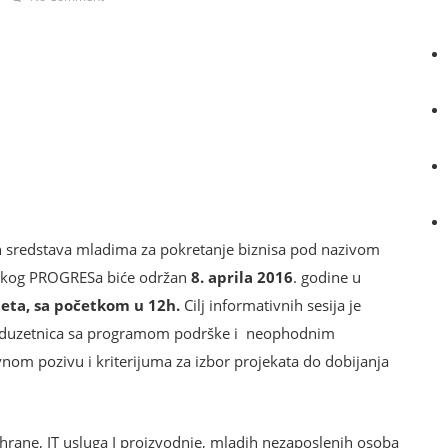
h sredstava
mladima za pokretanje biznisa
pod nazivom
opskog PROGRESa biće održan
8. aprila 2016
. godine u
eta, sa početkom u 12h.
Cilj informativnih sesija je
reduzetnica sa programom podrške i neophodnim
vnom pozivu i kriterijuma za izbor projekata do dobijanja
 hrane, IT usluga I proizvodnje, mladih nezaposlenih osoba