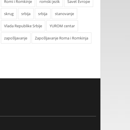
Romi i Romkinje
romski jezik
Savet Evrope
skrug
srbija
srbija
stanovanje
Vlada Republike Srbije
YUROM centar
zapošljavanje
Zapošljavanje Roma i Romkinja