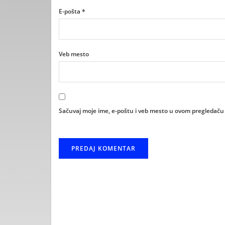
E-pošta
*
Veb mesto
Sačuvaj moje ime, e-poštu i veb mesto u ovom pregledaču