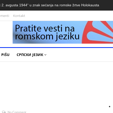
 2. avgusta 1944“ u znak sećanja na romske žrtve Holokausta
umenti
Kontakt
 PIŠU
СРПСКИ ЈЕЗИК
No Comment