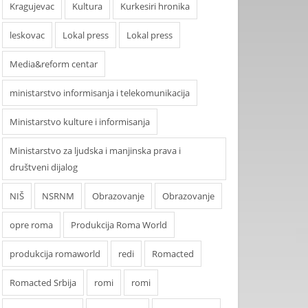
Kragujevac
Kultura
Kurkesiri hronika
leskovac
Lokal press
Lokal press
Media&reform centar
ministarstvo informisanja i telekomunikacija
Ministarstvo kulture i informisanja
Ministarstvo za ljudska i manjinska prava i
društveni dijalog
NIŠ
NSRNM
Obrazovanje
Obrazovanje
opre roma
Produkcija Roma World
produkcija romaworld
redi
Romacted
Romacted Srbija
romi
romi