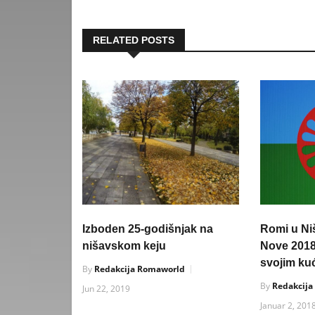
RELATED POSTS
Izboden 25-godišnjak na
Romi u Niš
nišavskom keju
Nove 201
svojim k
By
Redakcija Romaworld
By
Redakcij
Jun 22, 2019
Januar 2, 201