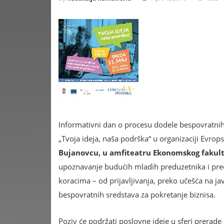
Informativni dan o procesu dodele bespovratni
„Tvoja ideja, naša podrška“ u organizaciji Evr
Bujanovcu,
u amfiteatru Ekonomskog fakult
upoznavanje budućih mladih preduzetnika i p
koracima – od prijavljivanja, preko učešća na ja
bespovratnih sredstava za pokretanje biznisa.
Poziv će podržati poslovne ideje u sferi prerade