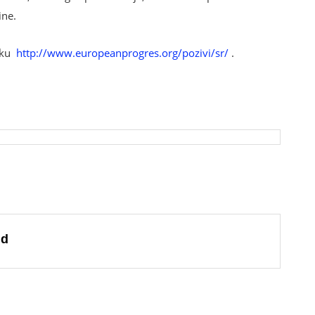
ine.
inku
http://www.europeanprogres.org/pozivi/sr/
.
ld