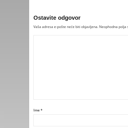
Ostavite odgovor
Vaša adresa e-pošte neće biti objavljena.
Neophodna polja
Ime
*