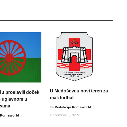
U Medoševcu novi teren za
u proslavili doček
mali fudbal
8 uglavnom u
ućama
By
Redakcija Romaworld
Decembar 3, 2015
a Romaworld
8