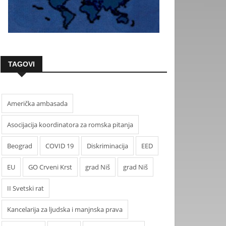
TAGOVI
Američka ambasada
Asocijacija koordinatora za romska pitanja
Beograd
COVID 19
Diskriminacija
EED
EU
GO Crveni Krst
grad Niš
grad Niš
II Svetski rat
Kancelarija za ljudska i manjnska prava