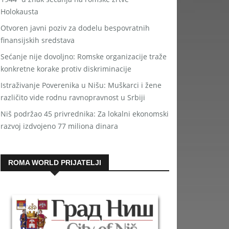
Holokausta
Otvoren javni poziv za dodelu bespovratnih
finansijskih sredstava
Sećanje nije dovoljno: Romske organizacije traže
konkretne korake protiv diskriminacije
Istraživanje Poverenika u Nišu: Muškarci i žene
različito vide rodnu ravnopravnost u Srbiji
Niš podržao 45 privrednika: Za lokalni ekonomski
razvoj izdvojeno 77 miliona dinara
ROMA WORLD PRIJATELJI