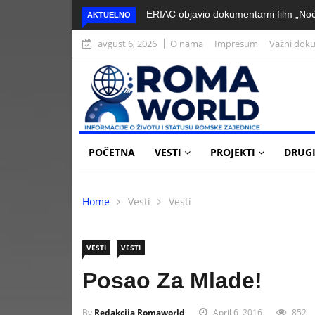
ERIAC objavio dokumentarni film „Noć
AKTUELNO
avgust 6, 2026
O nama
Impresum
Važni dok
POČETNA
VESTI
PROJEKTI
DRUGI
Home
Vesti
Vesti
VESTI
VESTI
Posao Za Mlade!
By
Redakcija Romaworld
April 6, 2016
852