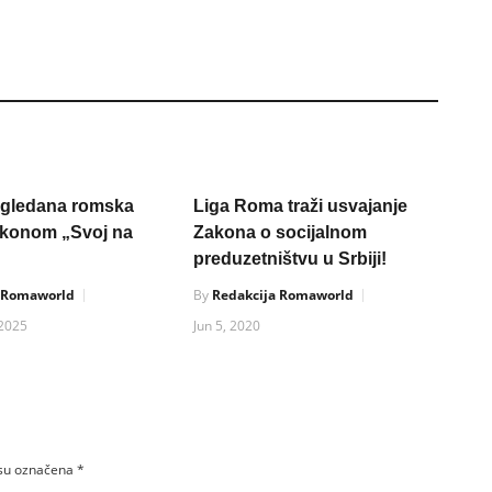
sagledana romska
Liga Roma traži usvajanje
akonom „Svoj na
Zakona o socijalnom
preduzetništvu u Srbiji!
a Romaworld
By
Redakcija Romaworld
2025
Jun 5, 2020
 su označena
*