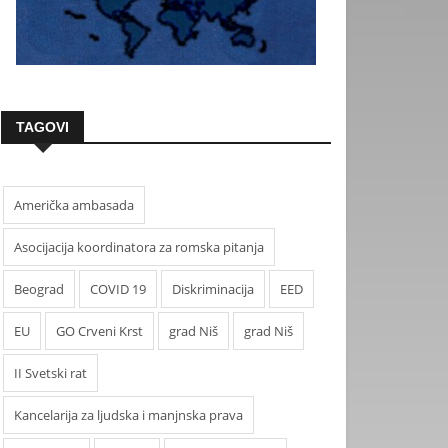
TAGOVI
Američka ambasada
Asocijacija koordinatora za romska pitanja
Beograd
COVID 19
Diskriminacija
EED
EU
GO Crveni Krst
grad Niš
grad Niš
II Svetski rat
Kancelarija za ljudska i manjnska prava