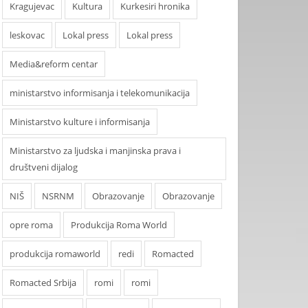
Kragujevac
Kultura
Kurkesiri hronika
leskovac
Lokal press
Lokal press
Media&reform centar
ministarstvo informisanja i telekomunikacija
Ministarstvo kulture i informisanja
Ministarstvo za ljudska i manjinska prava i
društveni dijalog
NIŠ
NSRNM
Obrazovanje
Obrazovanje
opre roma
Produkcija Roma World
produkcija romaworld
redi
Romacted
Romacted Srbija
romi
romi