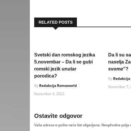
RELATED POSTS
Svetski dan romskog jezika
Da li su 
5.novembar – Da li se gubi
naselja Z
romski jezik unutar
svome“?
porodica?
By
Redakcij
By
Redakcija Romaworld
Novembar 7, 
Novembar 4, 2022
Ostavite odgovor
Vaša adresa e-pošte neće biti objavljena.
Neophodna polja