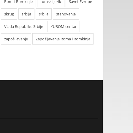
Romi i Romkinje
romski jezik
Savet Evrope
skrug
srbija
srbija
stanovanje
Vlada Republike Srbije
YUROM centar
zapošljavanje
Zapošljavanje Roma i Romkinja