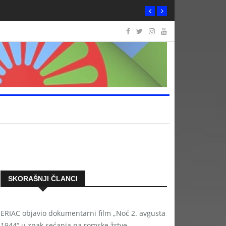
SKORAŠNJI ČLANCI
ERIAC objavio dokumentarni film „Noć 2. avgusta
1944“ u znak sećanja na romske žrtve