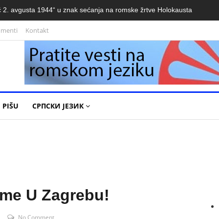
 2. avgusta 1944“ u znak sećanja na romske žrtve Holokausta
umenti
Kontakt
 PIŠU
СРПСКИ ЈЕЗИК
me U Zagrebu!
No Comment