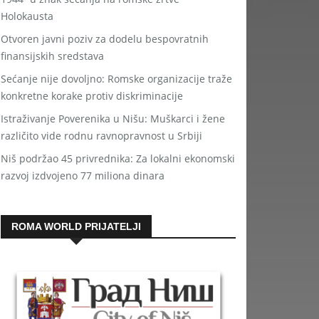
Holokausta
Otvoren javni poziv za dodelu bespovratnih
finansijskih sredstava
Sećanje nije dovoljno: Romske organizacije traže
konkretne korake protiv diskriminacije
Istraživanje Poverenika u Nišu: Muškarci i žene
različito vide rodnu ravnopravnost u Srbiji
Niš podržao 45 privrednika: Za lokalni ekonomski
razvoj izdvojeno 77 miliona dinara
ROMA WORLD PRIJATELJI