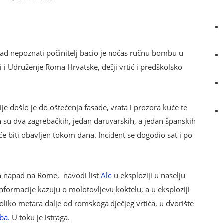
ad nepoznati počinitelj bacio je noćas ručnu bombu u
i i Udruženje Roma Hrvatske, dečji vrtić i predškolsko
je došlo je do oštećenja fasade, vrata i prozora kuće te
h su dva zagrebačkih, jedan daruvarskih, a jedan španskih
će biti obavljen tokom dana. Incident se dogodio sat i po
an napad na Rome, navodi list
Alo
u eksploziji u naselju
informacije kazuju o molotovljevu koktelu, a u eksploziji
koliko metara dalje od romskoga dječjeg vrtića, u dvorište
ba.
U toku je istraga.