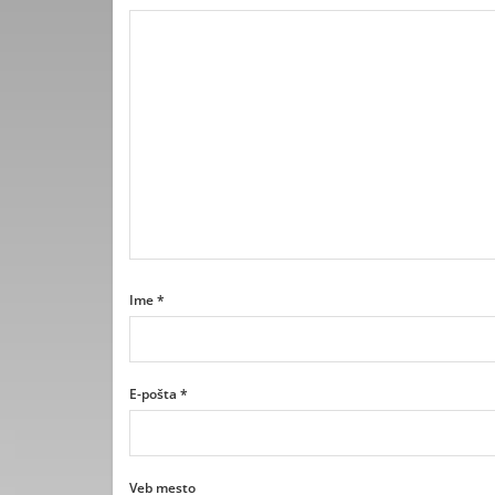
Ime
*
E-pošta
*
Veb mesto