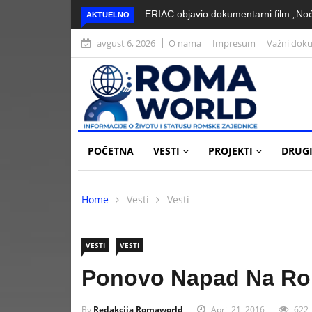
ERIAC objavio dokumentarni film „Noć
AKTUELNO
avgust 6, 2026
O nama
Impresum
Važni dok
POČETNA
VESTI
PROJEKTI
DRUGI
Home
Vesti
Vesti
VESTI
VESTI
Ponovo Napad Na Ro
By
Redakcija Romaworld
April 21, 2016
622