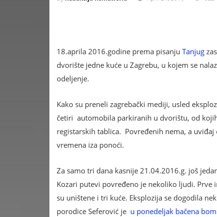
18.aprila 2016.godine prema pisanju
Tanjug
zas
dvorište jedne kuće u Zagrebu, u kojem se nalaz
odeljenje.
Kako su preneli zagrebački mediji, usled eksplozi
četiri automobila parkiranih u dvorištu, od koji
registarskih tablica. Povređenih nema, a uviđaj 
vremena iza ponoći.
Za samo tri dana kasnije 21.04.2016.g. još jed
Kozari putevi povređeno je nekoliko ljudi. Prve 
su uništene i tri kuće. Eksplozija se dogodila ne
porodice Seferović je
u ponedeljak bačena bom