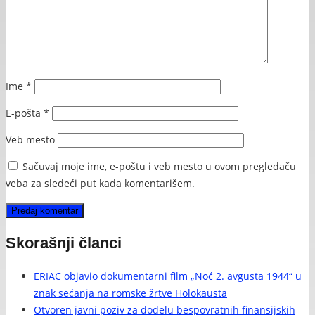
Ime
*
E-pošta
*
Veb mesto
Sačuvaj moje ime, e-poštu i veb mesto u ovom pregledaču
veba za sledeći put kada komentarišem.
Skorašnji članci
ERIAC objavio dokumentarni film „Noć 2. avgusta 1944“ u
znak sećanja na romske žrtve Holokausta
Otvoren javni poziv za dodelu bespovratnih finansijskih