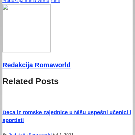
Produkcija Roma World
romi
Redakcija Romaworld
Related Posts
Deca iz romske zajednice u Nišu uspešni učenici i
sportisti
By
Redakcija Romaworld
jul 1, 2021