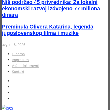
Niš podržao 45 privrednika: Za lokalni
ekonomski razvoj izdvojeno 77 miliona
dinara
Preminula Olivera Katarina, legenda
jugoslovenskog filma i muzike
avgust 8, 2026
O nama
Impresum
Važni dokumenti
Kontakt