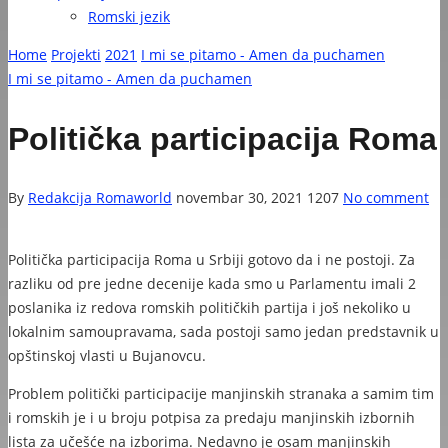
Romski jezik
Home
Projekti
2021
I mi se pitamo - Amen da puchamen
I mi se pitamo - Amen da puchamen
Politička participacija Roma
By
Redakcija Romaworld
novembar 30, 2021
1207
No comment
Politička participacija Roma u Srbiji gotovo da i ne postoji. Za
razliku od pre jedne decenije kada smo u Parlamentu imali 2
poslanika iz redova romskih političkih partija i još nekoliko u
lokalnim samoupravama, sada postoji samo jedan predstavnik u
opštinskoj vlasti u Bujanovcu.
Problem politički participacije manjinskih stranaka a samim tim
i romskih je i u broju potpisa za predaju manjinskih izbornih
lista za učešće na izborima. Nedavno je osam manjinskih