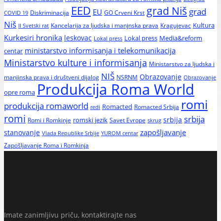
EED
grad Niš
grad
EU
Diskriminacija
GO Crveni Krst
COVID 19
Niš
Kultura
Kancelarija za ljudska i manjnska prava
Kragujevac
II Svetski rat
Kurkesiri hronika
leskovac
Media&reform
Lokal press
Lokal press
ministarstvo informisanja i telekomunikacija
centar
Ministarstvo kulture i informisanja
Ministarstvo za ljudska i
NIŠ
Obrazovanje
manjinska prava i društveni dijalog
NSRNM
Obrazovanje
Produkcija Roma World
opre roma
romi
produkcija romaworld
Romacted
Romacted Srbija
redi
romi
srbija
srbija
Romi i Romkinje
romski jezik
Savet Evrope
skrug
zapošljavanje
stanovanje
Vlada Republike Srbije
YUROM centar
Zapošljavanje Roma i Romkinja
Imate zanimljivu priču, kontaktirajte nas