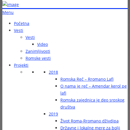
Menu
Početna
Vesti
Vesti
Video
Zanimljivosti
Romske vesti
Projekti
2018
Romska Reč – Rromano Lafi
O nama je reč – Amendar kerol pe
lafi
Romska zajednica je deo srpskog
društva
2019
Život Roma-Rromano dživdipa
Državne i lokalne mere za bolji