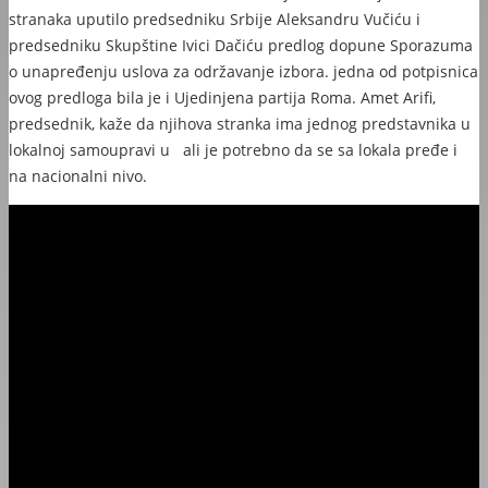
stranaka uputilo predsedniku Srbije Aleksandru Vučiću i
predsedniku Skupštine Ivici Dačiću predlog dopune Sporazuma
o unapređenju uslova za održavanje izbora. jedna od potpisnica
ovog predloga bila je i Ujedinjena partija Roma. Amet Arifi,
predsednik, kaže da njihova stranka ima jednog predstavnika u
lokalnoj samoupravi u ali je potrebno da se sa lokala pređe i
na nacionalni nivo.