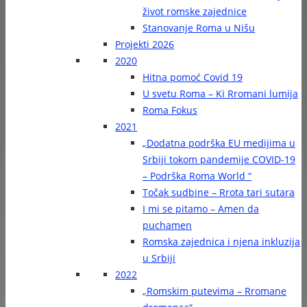
život romske zajednice
Stanovanje Roma u Nišu
Projekti 2026
2020
Hitna pomoć Covid 19
U svetu Roma – Ki Rromani lumija
Roma Fokus
2021
„Dodatna podrška EU medijima u
Srbiji tokom pandemije COVID-19
– Podrška Roma World “
Točak sudbine – Rrota tari sutara
I mi se pitamo – Amen da
puchamen
Romska zajednica i njena inkluzija
u Srbiji
2022
„Romskim putevima – Rromane