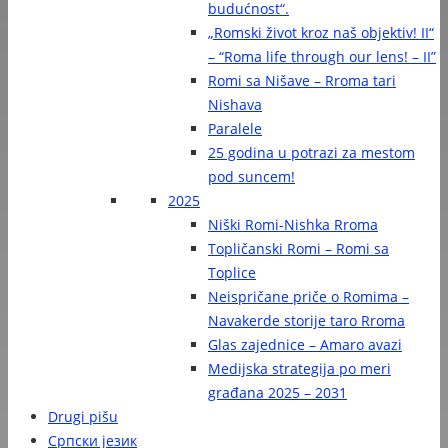
budućnost“.
„Romski život kroz naš objektiv! II“
– “Roma life through our lens! – II”
Romi sa Nišave – Rroma tari
Nishava
Paralele
25 godina u potrazi za mestom
pod suncem!
2025
Niški Romi-Nishka Rroma
Topličanski Romi – Romi sa
Toplice
Neispričane priče o Romima –
Navakerde storije taro Rroma
Glas zajednice – Amaro avazi
Medijska strategija po meri
građana 2025 – 2031
Drugi pišu
Српски језик