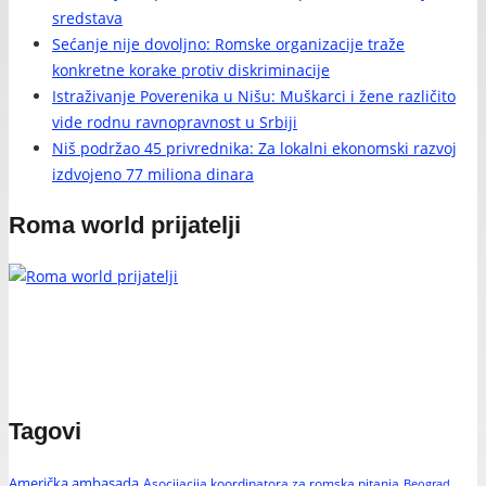
sredstava
Sećanje nije dovoljno: Romske organizacije traže
konkretne korake protiv diskriminacije
Istraživanje Poverenika u Nišu: Muškarci i žene različito
vide rodnu ravnopravnost u Srbiji
Niš podržao 45 privrednika: Za lokalni ekonomski razvoj
izdvojeno 77 miliona dinara
Roma world prijatelji
Tagovi
Američka ambasada
Asocijacija koordinatora za romska pitanja
Beograd