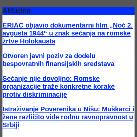
Aktuelno
ERIAC objavio dokumentarni film „Noć 2.
avgusta 1944“ u znak sećanja na romske
žrtve Holokausta
Otvoren javni poziv za dodelu
bespovratnih finansijskih sredstava
Sećanje nije dovoljno: Romske
organizacije traže konkretne korake
protiv diskriminacije
Istraživanje Poverenika u Nišu: Muškarci i
žene različito vide rodnu ravnopravnost u
Srbiji