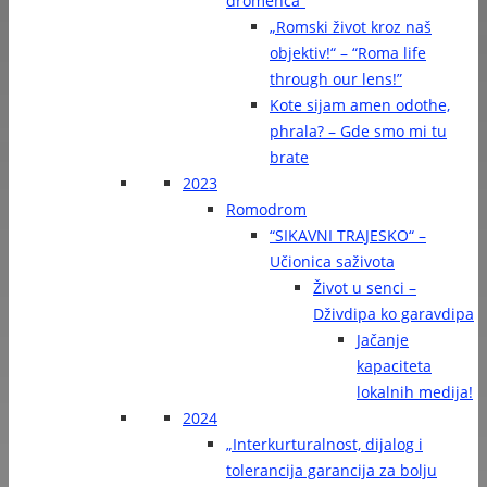
dromenca“
„Romski život kroz naš
objektiv!“ – “Roma life
through our lens!”
Kote sijam amen odothe,
phrala? – Gde smo mi tu
brate
2023
Romodrom
“SIKAVNI TRAJESKO“ –
Učionica saživota
Život u senci –
Dživdipa ko garavdipa
Jačanje
kapaciteta
lokalnih medija!
2024
„Interkurturalnost, dijalog i
tolerancija garancija za bolju