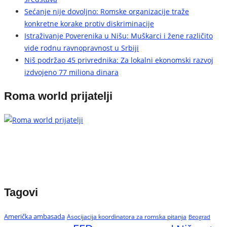
Sećanje nije dovoljno: Romske organizacije traže
konkretne korake protiv diskriminacije
Istraživanje Poverenika u Nišu: Muškarci i žene različito
vide rodnu ravnopravnost u Srbiji
Niš podržao 45 privrednika: Za lokalni ekonomski razvoj
izdvojeno 77 miliona dinara
Roma world prijatelji
Tagovi
Američka ambasada
Asocijacija koordinatora za romska pitanja
Beograd