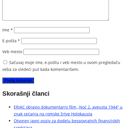
Ime
*
E-pošta
*
Veb mesto
Sačuvaj moje ime, e-poštu i veb mesto u ovom pregledaču
veba za sledeći put kada komentarišem.
Skorašnji članci
ERIAC objavio dokumentarni film „Noć 2. avgusta 1944“ u
znak sećanja na romske žrtve Holokausta
Otvoren javni poziv za dodelu bespovratnih finansijskih
sredstava