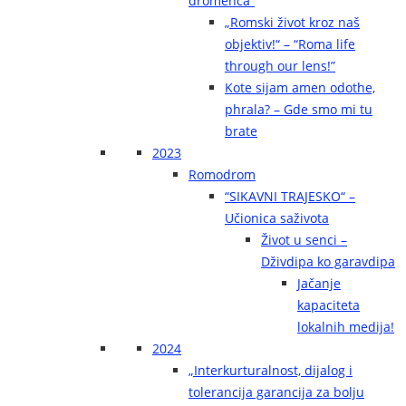
dromenca“
„Romski život kroz naš
objektiv!“ – “Roma life
through our lens!”
Kote sijam amen odothe,
phrala? – Gde smo mi tu
brate
2023
Romodrom
“SIKAVNI TRAJESKO“ –
Učionica saživota
Život u senci –
Dživdipa ko garavdipa
Jačanje
kapaciteta
lokalnih medija!
2024
„Interkurturalnost, dijalog i
tolerancija garancija za bolju