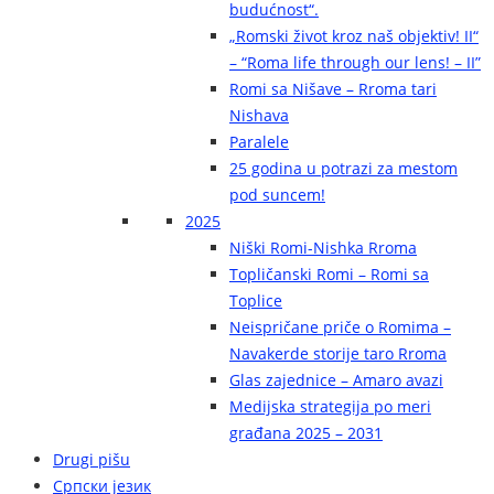
budućnost“.
„Romski život kroz naš objektiv! II“
– “Roma life through our lens! – II”
Romi sa Nišave – Rroma tari
Nishava
Paralele
25 godina u potrazi za mestom
pod suncem!
2025
Niški Romi-Nishka Rroma
Topličanski Romi – Romi sa
Toplice
Neispričane priče o Romima –
Navakerde storije taro Rroma
Glas zajednice – Amaro avazi
Medijska strategija po meri
građana 2025 – 2031
Drugi pišu
Српски језик