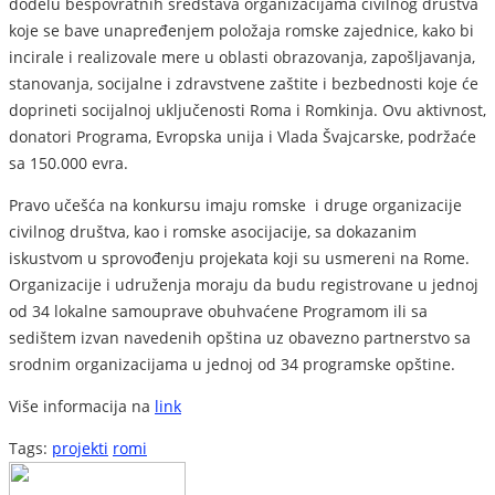
dodelu bespovratnih sredstava organizacijama civilnog društva
koje se bave unapređenjem položaja romske zajednice, kako bi
incirale i realizovale mere u oblasti obrazovanja, zapošljavanja,
stanovanja, socijalne i zdravstvene zaštite i bezbednosti koje će
doprineti socijalnoj uključenosti Roma i Romkinja. Ovu aktivnost,
donatori Programa, Evropska unija i Vlada Švajcarske, podržaće
sa 150.000 evra.
Pravo učešća na konkursu imaju romske i druge organizacije
civilnog društva, kao i romske asocijacije, sa dokazanim
iskustvom u sprovođenju projekata koji su usmereni na Rome.
Organizacije i udruženja moraju da budu registrovane u jednoj
od 34 lokalne samouprave obuhvaćene Programom ili sa
sedištem izvan navedenih opština uz obavezno partnerstvo sa
srodnim organizacijama u jednoj od 34 programske opštine.
Više informacija na
link
Tags:
projekti
romi