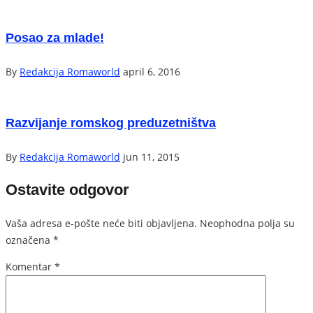
Posao za mlade!
By
Redakcija Romaworld
april 6, 2016
Razvijanje romskog preduzetništva
By
Redakcija Romaworld
jun 11, 2015
Ostavite odgovor
Vaša adresa e-pošte neće biti objavljena.
Neophodna polja su
označena
*
Komentar
*