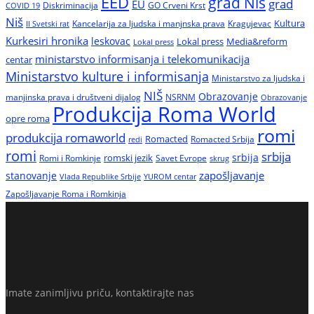
EED
grad Niš
grad
EU
Diskriminacija
GO Crveni Krst
COVID 19
Niš
Kultura
Kancelarija za ljudska i manjnska prava
Kragujevac
II Svetski rat
Kurkesiri hronika
leskovac
Media&reform
Lokal press
Lokal press
ministarstvo informisanja i telekomunikacija
centar
Ministarstvo kulture i informisanja
Ministarstvo za ljudska i
NIŠ
Obrazovanje
manjinska prava i društveni dijalog
NSRNM
Obrazovanje
Produkcija Roma World
opre roma
romi
produkcija romaworld
Romacted
Romacted Srbija
redi
romi
srbija
srbija
Romi i Romkinje
romski jezik
Savet Evrope
skrug
zapošljavanje
stanovanje
Vlada Republike Srbije
YUROM centar
Zapošljavanje Roma i Romkinja
Imate zanimljivu priču, kontaktirajte nas