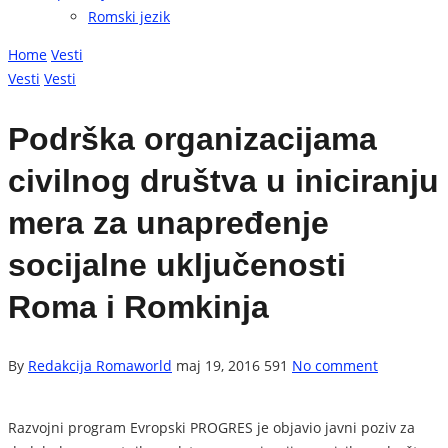
Romski jezik
Home
Vesti
Vesti
Vesti
Podrška organizacijama
civilnog društva u iniciranju
mera za unapređenje
socijalne uključenosti
Roma i Romkinja
By
Redakcija Romaworld
maj 19, 2016
591
No comment
Razvojni program Evropski PROGRES je objavio javni poziv za