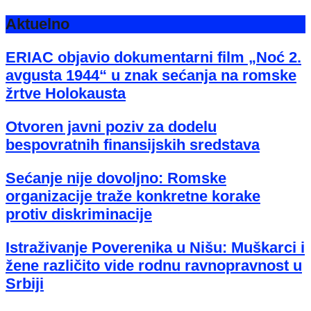
Aktuelno
ERIAC objavio dokumentarni film „Noć 2.
avgusta 1944“ u znak sećanja na romske
žrtve Holokausta
Otvoren javni poziv za dodelu
bespovratnih finansijskih sredstava
Sećanje nije dovoljno: Romske
organizacije traže konkretne korake
protiv diskriminacije
Istraživanje Poverenika u Nišu: Muškarci i
žene različito vide rodnu ravnopravnost u
Srbiji