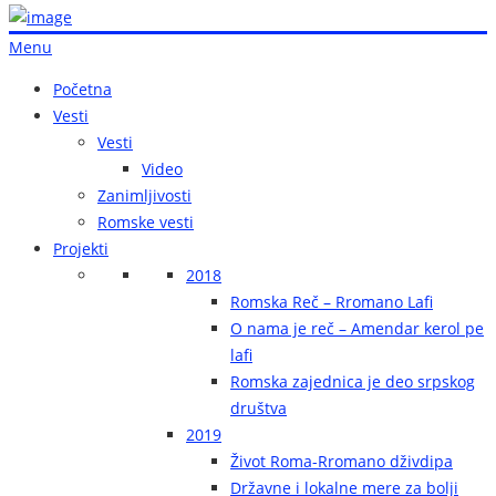
Menu
Početna
Vesti
Vesti
Video
Zanimljivosti
Romske vesti
Projekti
2018
Romska Reč – Rromano Lafi
O nama je reč – Amendar kerol pe
lafi
Romska zajednica je deo srpskog
društva
2019
Život Roma-Rromano dživdipa
Državne i lokalne mere za bolji