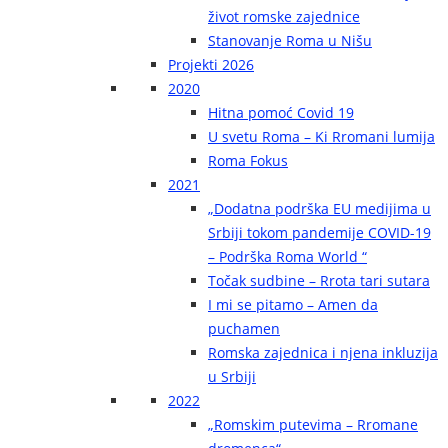
život romske zajednice
Stanovanje Roma u Nišu
Projekti 2026
2020
Hitna pomoć Covid 19
U svetu Roma – Ki Rromani lumija
Roma Fokus
2021
„Dodatna podrška EU medijima u
Srbiji tokom pandemije COVID-19
– Podrška Roma World “
Točak sudbine – Rrota tari sutara
I mi se pitamo – Amen da
puchamen
Romska zajednica i njena inkluzija
u Srbiji
2022
„Romskim putevima – Rromane