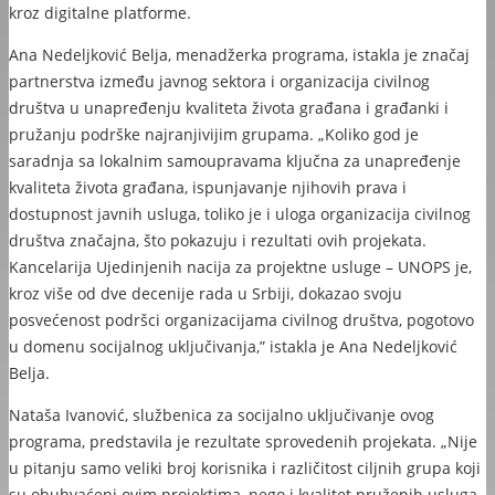
kroz digitalne platforme.
Ana Nedeljković Belja, menadžerka programa, istakla je značaj
partnerstva između javnog sektora i organizacija civilnog
društva u unapređenju kvaliteta života građana i građanki i
pružanju podrške najranjivijim grupama. „Koliko god je
saradnja sa lokalnim samoupravama ključna za unapređenje
kvaliteta života građana, ispunjavanje njihovih prava i
dostupnost javnih usluga, toliko je i uloga organizacija civilnog
društva značajna, što pokazuju i rezultati ovih projekata.
Kancelarija Ujedinjenih nacija za projektne usluge – UNOPS je,
kroz više od dve decenije rada u Srbiji, dokazao svoju
posvećenost podršci organizacijama civilnog društva, pogotovo
u domenu socijalnog uključivanja,” istakla je Ana Nedeljković
Belja.
Nataša Ivanović, službenica za socijalno uključivanje ovog
programa, predstavila je rezultate sprovedenih projekata. „Nije
u pitanju samo veliki broj korisnika i različitost ciljnih grupa koji
su obuhvaćeni ovim projektima, nego i kvalitet pruženih usluga