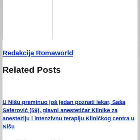
Redakcija Romaworld
Related Posts
U Nišu preminuo još jedan poznati lekar, Saša
Seferović (59), glavni anestetičar Klinike za
anesteziju i intenzivnu terapiju Kliničkog centra u
Nišu