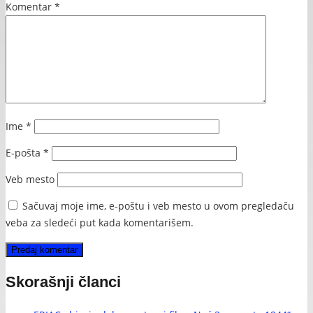
Komentar
*
Ime
*
E-pošta
*
Veb mesto
Sačuvaj moje ime, e-poštu i veb mesto u ovom pregledaču
veba za sledeći put kada komentarišem.
Skorašnji članci