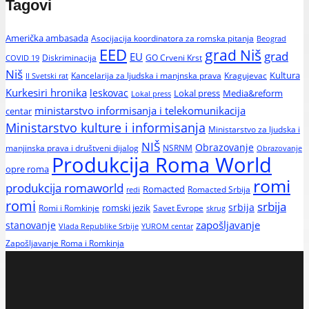
Tagovi
Američka ambasada
Asocijacija koordinatora za romska pitanja
Beograd
EED
grad Niš
grad
EU
Diskriminacija
GO Crveni Krst
COVID 19
Niš
Kultura
Kancelarija za ljudska i manjnska prava
Kragujevac
II Svetski rat
Kurkesiri hronika
leskovac
Media&reform
Lokal press
Lokal press
ministarstvo informisanja i telekomunikacija
centar
Ministarstvo kulture i informisanja
Ministarstvo za ljudska i
NIŠ
Obrazovanje
manjinska prava i društveni dijalog
NSRNM
Obrazovanje
Produkcija Roma World
opre roma
romi
produkcija romaworld
Romacted
Romacted Srbija
redi
romi
srbija
srbija
Romi i Romkinje
romski jezik
Savet Evrope
skrug
zapošljavanje
stanovanje
Vlada Republike Srbije
YUROM centar
Zapošljavanje Roma i Romkinja