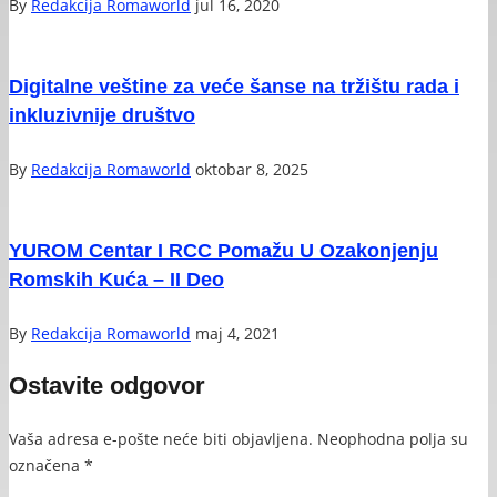
By
Redakcija Romaworld
jul 16, 2020
Digitalne veštine za veće šanse na tržištu rada i
inkluzivnije društvo
By
Redakcija Romaworld
oktobar 8, 2025
YUROM Centar I RCC Pomažu U Ozakonjenju
Romskih Kuća – II Deo
By
Redakcija Romaworld
maj 4, 2021
Ostavite odgovor
Vaša adresa e-pošte neće biti objavljena.
Neophodna polja su
označena
*