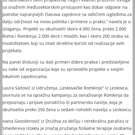
sa snažnim međusektorskim pristupom kao dobar odgovor na
potrebe najranjivijih članova zajednice sa odličnim izgledima za
dalju održivost na nivou politika i primene u praksi,” navela je u
izlaganju. Projekti su obuhvatili skoro 4.000 žena, preko 2.000
Roma i Romkinja, 2.000 dece i mladih, kao i skoro 200 osoba sa
invaliditetom, koji su imali direktne koristi od realizacije ovih
projekata.
Na panel diskusiji su dati primeri dobre prakse i predstavljene
su neke od organizacija koje su sprovodile projekte u svojim
lokalnim zajednicama.
Laura Saitović iz Udruženja „Leskovačke Romkinje“ iz Leskovca,
osvrnula se na opsežnu kampanju za osnaživanje Romkinja da
prepoznaju i prijave porodično ili partnersko nasilje, koja je
obuhvatila preko 250 žena u sedam romskih naselja u Leskovcu.
Ivana Gvozdenović iz Društva za dečiju i cerebralnu paralizu iz
Smedereva istakla je značaj pružanja fizikalne terapije osobama