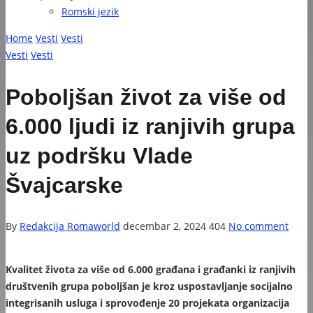
Romski jezik
Home
Vesti
Vesti
Vesti
Vesti
Poboljšan život za više od
6.000 ljudi iz ranjivih grupa
uz podršku Vlade
Švajcarske
By
Redakcija Romaworld
decembar 2, 2024
404
No comment
Kvalitet života za više od 6.000 građana i građanki iz ranjivih
društvenih grupa poboljšan je kroz uspostavljanje socijalno
integrisanih usluga i sprovođenje 20 projekata organizacija