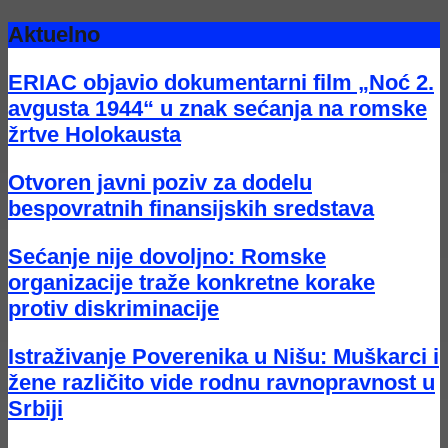
Aktuelno
ERIAC objavio dokumentarni film „Noć 2.
avgusta 1944“ u znak sećanja na romske
žrtve Holokausta
Otvoren javni poziv za dodelu
bespovratnih finansijskih sredstava
Sećanje nije dovoljno: Romske
organizacije traže konkretne korake
protiv diskriminacije
Istraživanje Poverenika u Nišu: Muškarci i
žene različito vide rodnu ravnopravnost u
Srbiji