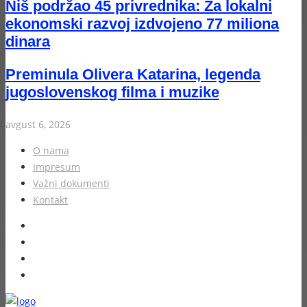
Niš podržao 45 privrednika: Za lokalni
ekonomski razvoj izdvojeno 77 miliona
dinara
Preminula Olivera Katarina, legenda
jugoslovenskog filma i muzike
avgust 6, 2026
O nama
Impresum
Važni dokumenti
Kontakt