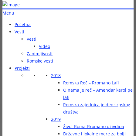
Menu
Početna
Vesti
Vesti
Video
Zanimljivosti
Romske vesti
Projekti
2018
Romska Reč – Rromano Lafi
O nama je reč – Amendar kerol pe
lafi
Romska zajednica je deo srpskog
društva
2019
Život Roma-Rromano dživdipa
Državne i lokalne mere za bolji