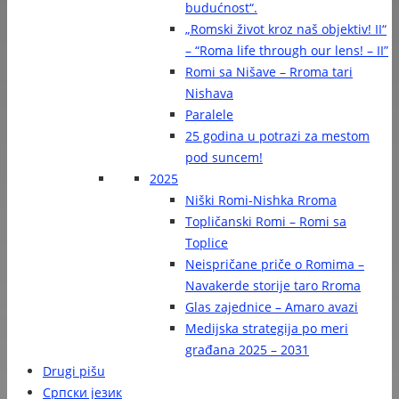
budućnost“.
„Romski život kroz naš objektiv! II“
– “Roma life through our lens! – II”
Romi sa Nišave – Rroma tari
Nishava
Paralele
25 godina u potrazi za mestom
pod suncem!
2025
Niški Romi-Nishka Rroma
Topličanski Romi – Romi sa
Toplice
Neispričane priče o Romima –
Navakerde storije taro Rroma
Glas zajednice – Amaro avazi
Medijska strategija po meri
građana 2025 – 2031
Drugi pišu
Српски језик