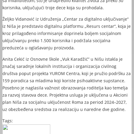
sa invaliditetom, što je unapredilo kvalitet života za preko 30
korisnika, uključujući troje dece koja su prohodala.
Željko Vidanović iz Udruženja „Centar za digitalno uključivanje“
iz Niša je predstavio digitalnu platformu „Resurs centar“, koja je
kroz prilagođeno informisanje doprinela boljem socijalnom
uključivanju preko 1.500 korisnika i podržala socijalna
preduzeća u oglašavanju proizvoda.
Anita Cekić iz Osnovne škole „Vuk Karadžić” u Nišu istakla je
značaj saradnje lokalnih institucija i organizacija civilnog
društva poput projekta YUROM Centra, koji je pružio podršku za
159 porodica sa mladima koji koriste psihoaktivne supstance.
Posebno je naglasila važnost obrazovanja roditelja kao temelja
za razvoj stavova dece. Projektna usluga je uključena u Akcioni
plan Niša za socijalnu uključenost Roma za period 2024–2027,
uz obezbeđena sredstva za realizaciju u naredne dve godine.
Tags: