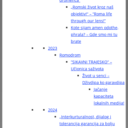
dromenca“
„Romski život kroz naš
objektiv!“ – “Roma life
through our lens!”
Kote sijam amen odothe,
phrala? – Gde smo mi tu
brate
2023
Romodrom
“SIKAVNI TRAJESKO“ –
Učionica saživota
Život u senci –
Dživdipa ko garavdipa
Jačanje
kapaciteta
lokalnih medija!
2024
„Interkurturalnost, dijalog i
tolerancija garancija za bolju