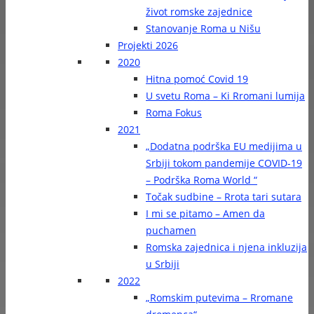
život romske zajednice
Stanovanje Roma u Nišu
Projekti 2026
2020
Hitna pomoć Covid 19
U svetu Roma – Ki Rromani lumija
Roma Fokus
2021
„Dodatna podrška EU medijima u
Srbiji tokom pandemije COVID-19
– Podrška Roma World “
Točak sudbine – Rrota tari sutara
I mi se pitamo – Amen da
puchamen
Romska zajednica i njena inkluzija
u Srbiji
2022
„Romskim putevima – Rromane