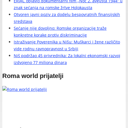
ERIAC objavio dokumentarni film „Noć 2. avgusta 1944“ u
znak sećanja na romske žrtve Holokausta
Otvoren javni poziv za dodelu bespovratnih finansijskih
sredstava
Sećanje nije dovoljno: Romske organizacije traže
konkretne korake protiv diskriminacije
Istraživanje Poverenika u Nišu: Muškarci i žene različito
vide rodnu ravnopravnost u Srbiji
Niš podržao 45 privrednika: Za lokalni ekonomski razvoj
izdvojeno 77 miliona dinara
Roma world prijatelji