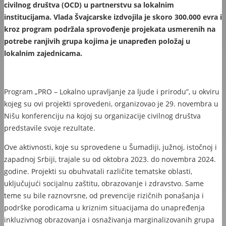
civilnog društva (OCD) u partnerstvu sa lokalnim
institucijama. Vlada Švajcarske izdvojila je skoro 300.000 evra i
kroz program podržala sprovođenje projekata usmerenih na
potrebe ranjivih grupa kojima je unapređen položaj u
lokalnim zajednicama.
Program „PRO – Lokalno upravljanje za ljude i prirodu”, u okviru
kojeg su ovi projekti sprovedeni, organizovao je 29. novembra u
Nišu konferenciju na kojoj su organizacije civilnog društva
predstavile svoje rezultate.
Ove aktivnosti, koje su sprovedene u Šumadiji, južnoj, istočnoj i
zapadnoj Srbiji, trajale su od oktobra 2023. do novembra 2024.
godine. Projekti su obuhvatali različite tematske oblasti,
uključujući socijalnu zaštitu, obrazovanje i zdravstvo. Same
teme su bile raznovrsne, od prevencije rizičnih ponašanja i
podrške porodicama u kriznim situacijama do unapređenja
inkluzivnog obrazovanja i osnaživanja marginalizovanih grupa