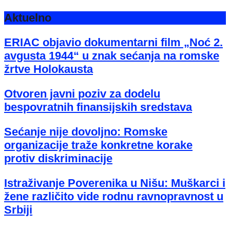
Aktuelno
ERIAC objavio dokumentarni film „Noć 2.
avgusta 1944“ u znak sećanja na romske
žrtve Holokausta
Otvoren javni poziv za dodelu
bespovratnih finansijskih sredstava
Sećanje nije dovoljno: Romske
organizacije traže konkretne korake
protiv diskriminacije
Istraživanje Poverenika u Nišu: Muškarci i
žene različito vide rodnu ravnopravnost u
Srbiji