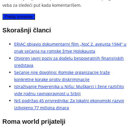
veba za sledeći put kada komentarišem.
Skorašnji članci
ERIAC objavio dokumentarni film „Noć 2. avgusta 1944“ u
znak sećanja na romske žrtve Holokausta
Otvoren javni poziv za dodelu bespovratnih finansijskih
sredstava
Sećanje nije dovoljno: Romske organizacije traže
konkretne korake protiv diskriminacije
Istraživanje Poverenika u Nišu: Muškarci i žene različito
vide rodnu ravnopravnost u Srbiji
Niš podržao 45 privrednika: Za lokalni ekonomski razvoj
izdvojeno 77 miliona dinara
Roma world prijatelji