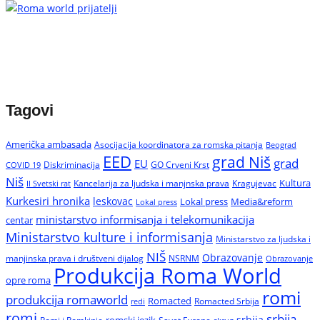
Tagovi
Američka ambasada
Asocijacija koordinatora za romska pitanja
Beograd
EED
grad Niš
grad
EU
Diskriminacija
GO Crveni Krst
COVID 19
Niš
Kultura
Kancelarija za ljudska i manjnska prava
Kragujevac
II Svetski rat
Kurkesiri hronika
leskovac
Media&reform
Lokal press
Lokal press
ministarstvo informisanja i telekomunikacija
centar
Ministarstvo kulture i informisanja
Ministarstvo za ljudska i
NIŠ
Obrazovanje
manjinska prava i društveni dijalog
NSRNM
Obrazovanje
Produkcija Roma World
opre roma
romi
produkcija romaworld
Romacted
Romacted Srbija
redi
romi
srbija
srbija