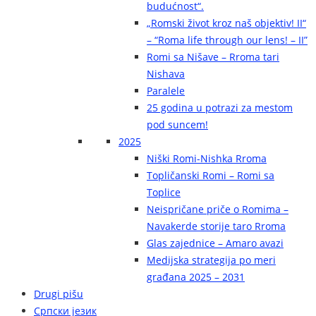
budućnost“.
„Romski život kroz naš objektiv! II“
– “Roma life through our lens! – II”
Romi sa Nišave – Rroma tari
Nishava
Paralele
25 godina u potrazi za mestom
pod suncem!
2025
Niški Romi-Nishka Rroma
Topličanski Romi – Romi sa
Toplice
Neispričane priče o Romima –
Navakerde storije taro Rroma
Glas zajednice – Amaro avazi
Medijska strategija po meri
građana 2025 – 2031
Drugi pišu
Српски језик