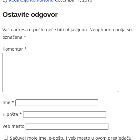
Ostavite odgovor
Vaša adresa e-pošte neće biti objavljena.
Neophodna polja su
označena
*
Komentar
*
Ime
*
E-pošta
*
Veb mesto
Sačuvaj moje ime, e-poštu i veb mesto u ovom pregledaču