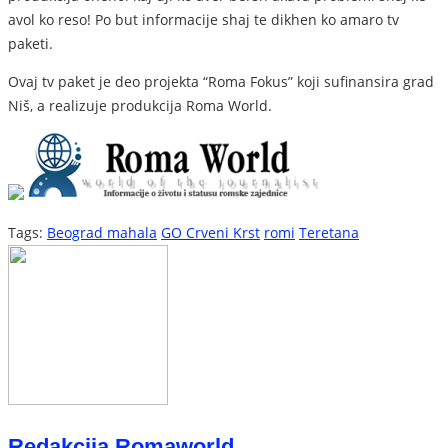
avol ko reso! Po but informacije shaj te dikhen ko amaro tv
paketi.
Ovaj tv paket je deo projekta “Roma Fokus” koji sufinansira grad
Niš, a realizuje produkcija Roma World.
Tags:
Beograd mahala
GO Crveni Krst
romi
Teretana
Redakcija Romaworld