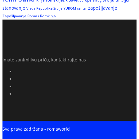
Romi i Romkinje
romski jezik
Savet Evrope
skrug
zapošljavanje
stanovanje
Vlada Republike Srbije
YUROM centar
Zapošljavanje Roma i Romkinja
Imate zanimljivu priču, kontaktirajte nas
Sva prava zadržana - romaworld