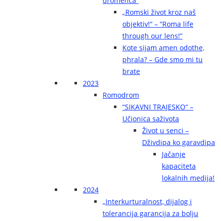
dromenca“
„Romski život kroz naš
objektiv!“ – “Roma life
through our lens!”
Kote sijam amen odothe,
phrala? – Gde smo mi tu
brate
2023
Romodrom
“SIKAVNI TRAJESKO“ –
Učionica saživota
Život u senci –
Dživdipa ko garavdipa
Jačanje
kapaciteta
lokalnih medija!
2024
„Interkurturalnost, dijalog i
tolerancija garancija za bolju