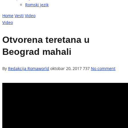
Romski jezik
Home
Vesti
Video
Video
Otvorena teretana u
Beograd mahali
By
Redakcija Romaworld
oktobar 20, 2017
737
No comment