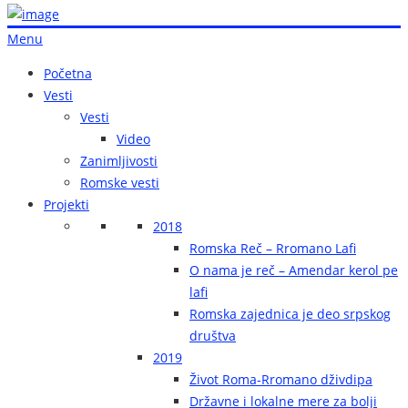
Menu
Početna
Vesti
Vesti
Video
Zanimljivosti
Romske vesti
Projekti
2018
Romska Reč – Rromano Lafi
O nama je reč – Amendar kerol pe
lafi
Romska zajednica je deo srpskog
društva
2019
Život Roma-Rromano dživdipa
Državne i lokalne mere za bolji