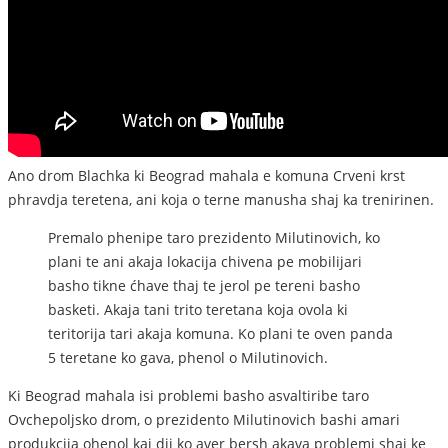
Ano drom Blachka ki Beograd mahala e komuna Crveni krst
phravdja teretena, ani koja o terne manusha shaj ka trenirinen.
Premalo phenipe taro prezidento Milutinovich, ko
plani te ani akaja lokacija chivena pe mobilijari
basho tikne ćhave thaj te jerol pe tereni basho
basketi. Akaja tani trito teretana koja ovola ki
teritorija tari akaja komuna. Ko plani te oven panda
5 teretane ko gava, phenol o Milutinovich.
Ki Beograd mahala isi problemi basho asvaltiribe taro
Ovchepoljsko drom, o prezidento Milutinovich bashi amari
produkcija ohenol kaj dji ko aver bersh akava problemi shaj ke