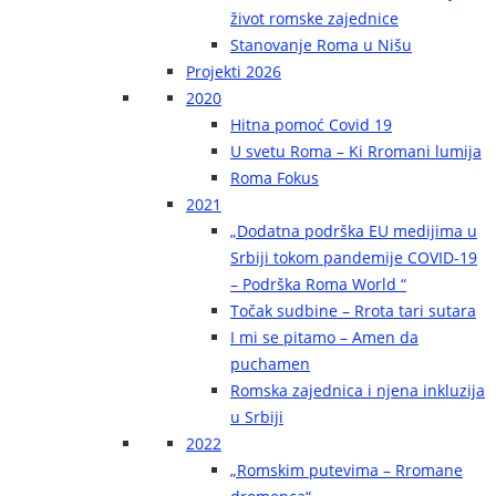
život romske zajednice
Stanovanje Roma u Nišu
Projekti 2026
2020
Hitna pomoć Covid 19
U svetu Roma – Ki Rromani lumija
Roma Fokus
2021
„Dodatna podrška EU medijima u
Srbiji tokom pandemije COVID-19
– Podrška Roma World “
Točak sudbine – Rrota tari sutara
I mi se pitamo – Amen da
puchamen
Romska zajednica i njena inkluzija
u Srbiji
2022
„Romskim putevima – Rromane