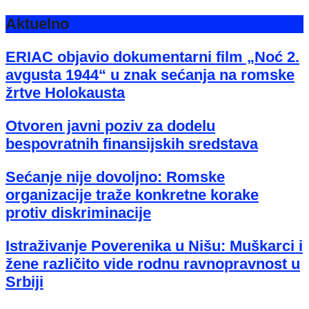
Aktuelno
ERIAC objavio dokumentarni film „Noć 2.
avgusta 1944“ u znak sećanja na romske
žrtve Holokausta
Otvoren javni poziv za dodelu
bespovratnih finansijskih sredstava
Sećanje nije dovoljno: Romske
organizacije traže konkretne korake
protiv diskriminacije
Istraživanje Poverenika u Nišu: Muškarci i
žene različito vide rodnu ravnopravnost u
Srbiji