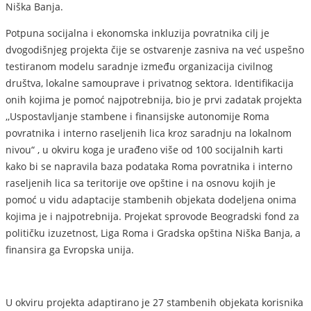
Niška Banja.
Potpuna socijalna i ekonomska inkluzija povratnika cilj je
dvogodišnjeg projekta čije se ostvarenje zasniva na već uspešno
testiranom modelu saradnje između organizacija civilnog
društva, lokalne samouprave i privatnog sektora. Identifikacija
onih kojima je pomoć najpotrebnija, bio je prvi zadatak projekta
,,Uspostavljanje stambene i finansijske autonomije Roma
povratnika i interno raseljenih lica kroz saradnju na lokalnom
nivou“ , u okviru koga je urađeno više od 100 socijalnih karti
kako bi se napravila baza podataka Roma povratnika i interno
raseljenih lica sa teritorije ove opštine i na osnovu kojih je
pomoć u vidu adaptacije stambenih objekata dodeljena onima
kojima je i najpotrebnija. Projekat sprovode Beogradski fond za
političku izuzetnost, Liga Roma i Gradska opština Niška Banja, a
finansira ga Evropska unija.
U okviru projekta adaptirano je 27 stambenih objekata korisnika