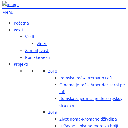
Menu
Početna
Vesti
Vesti
Video
Zanimljivosti
Romske vesti
Projekti
2018
Romska Reč – Rromano Lafi
O nama je reč – Amendar kerol pe
lafi
Romska zajednica je deo srpskog
društva
2019
Život Roma-Rromano dživdipa
Državne i lokalne mere za bolji