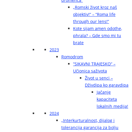
dromenca“
„Romski život kroz naš
objektiv!“ – “Roma life
through our lens!”
Kote sijam amen odothe,
phrala? – Gde smo mi tu
brate
2023
Romodrom
“SIKAVNI TRAJESKO“ –
Učionica saživota
Život u senci –
Dživdipa ko garavdipa
Jačanje
kapaciteta
lokalnih medija!
2024
„Interkurturalnost, dijalog i
tolerancija garancija za bolju