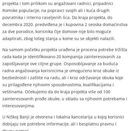
projekta i tom prilikom su angažovani radnici, pripadnici
Romske populacije, na popravci svojih ali i kuća drugih
povratnika i interno raseljenih lica. Do kraja projekta, do
decembra 2020. predviđena je i kupovina 2 seoska domaćinstva
za dve porodice, korisnika čije domove nije bilo moguće
adaptirati, zbog lošeg stanja u kome su se objekti nalazili.
Na samom početku projekta urađena je procena potrebe tržišta
rada kada je identifikovano 20 kompanija zainteresovanih za
zapošljavanje ove ciljne grupe. Osposobljavanje za buduća
radna angažovanja korisnicima je omogućeno kroz obuke iz
bezbednosti i zaštite na radu, ali i kroz održavanje obuka koje
su prilagođene njihovim sposobnostima, kvalifikacijama i
veštinama. Očekujemo da do kraja projekta više od 100
zainteresovanih prođe obuke, u skladu sa njihovim potrebama i
interesovanjima.
U Niškoj Banji je otvorena i lokalna kancelarija u kojoj korisnici
dobijaju sve potrebne informacije, ali i besplatnu pravnu i
drugu pomoć.