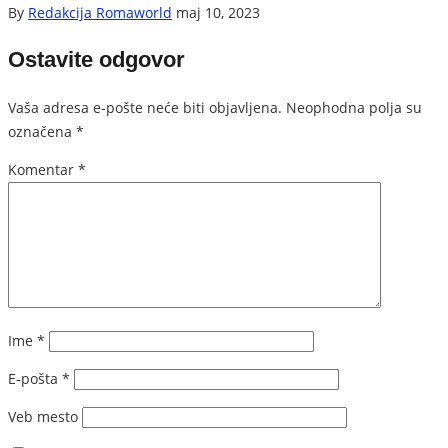
By
Redakcija Romaworld
maj 10, 2023
Ostavite odgovor
Vaša adresa e-pošte neće biti objavljena.
Neophodna polja su
označena
*
Komentar
*
Ime
*
E-pošta
*
Veb mesto