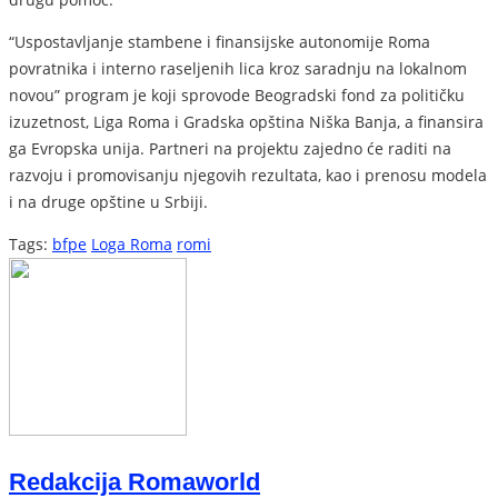
“Uspostavljanje stambene i finansijske autonomije Roma
povratnika i interno raseljenih lica kroz saradnju na lokalnom
novou” program je koji sprovode Beogradski fond za političku
izuzetnost, Liga Roma i Gradska opština Niška Banja, a finansira
ga Evropska unija. Partneri na projektu zajedno će raditi na
razvoju i promovisanju njegovih rezultata, kao i prenosu modela
i na druge opštine u Srbiji.
Tags:
bfpe
Loga Roma
romi
Redakcija Romaworld