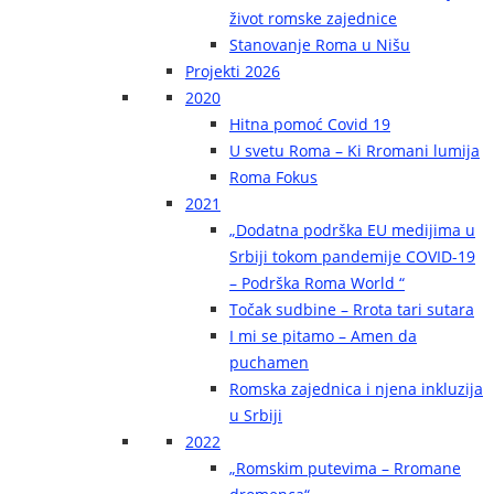
život romske zajednice
Stanovanje Roma u Nišu
Projekti 2026
2020
Hitna pomoć Covid 19
U svetu Roma – Ki Rromani lumija
Roma Fokus
2021
„Dodatna podrška EU medijima u
Srbiji tokom pandemije COVID-19
– Podrška Roma World “
Točak sudbine – Rrota tari sutara
I mi se pitamo – Amen da
puchamen
Romska zajednica i njena inkluzija
u Srbiji
2022
„Romskim putevima – Rromane