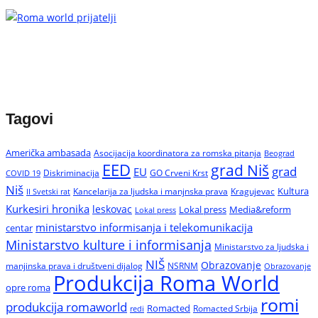
Tagovi
Američka ambasada
Asocijacija koordinatora za romska pitanja
Beograd
EED
grad Niš
grad
EU
Diskriminacija
GO Crveni Krst
COVID 19
Niš
Kultura
Kancelarija za ljudska i manjnska prava
Kragujevac
II Svetski rat
Kurkesiri hronika
leskovac
Media&reform
Lokal press
Lokal press
ministarstvo informisanja i telekomunikacija
centar
Ministarstvo kulture i informisanja
Ministarstvo za ljudska i
NIŠ
Obrazovanje
manjinska prava i društveni dijalog
NSRNM
Obrazovanje
Produkcija Roma World
opre roma
romi
produkcija romaworld
Romacted
Romacted Srbija
redi