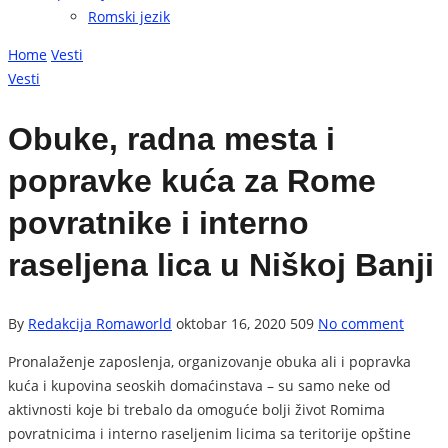
Romski jezik
Home
Vesti
Vesti
Obuke, radna mesta i
popravke kuća za Rome
povratnike i interno
raseljena lica u Niškoj Banji
By
Redakcija Romaworld
oktobar 16, 2020
509
No comment
Pronalaženje zaposlenja, organizovanje obuka ali i popravka
kuća i kupovina seoskih domaćinstava – su samo neke od
aktivnosti koje bi trebalo da omoguće bolji život Romima
povratnicima i interno raseljenim licima sa teritorije opštine