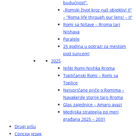
budućnost“.
„Romski život kroz naš objektiv! II“
– “Roma life through our lens! – II”
Romi sa Nišave – Rroma tari
Nishava
Paralele
25 godina u potrazi za mestom
pod suncem!
2025
Niški Romi-Nishka Rroma
Topličanski Romi – Romi sa
Toplice
Neispričane priče o Romima –
Navakerde storije taro Rroma
Glas zajednice – Amaro avazi
Medijska strategija po meri
građana 2025 – 2031
Drugi pišu
Српски језик