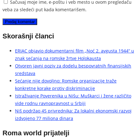
Sačuvaj moje ime, e-poštu i veb mesto u ovom pregledaču
veba za sledeći put kada komentarišem.
Skorašnji članci
ERIAC objavio dokumentarni film „Noć 2. avgusta 1944“ u
znak sećanja na romske žrtve Holokausta
Otvoren javni poziv za dodelu bespovratnih finansijskih
sredstava
Sećanje nije dovoljno: Romske organizacije traže
konkretne korake protiv diskriminacije
Istraživanje Poverenika u Nišu: Muškarci i žene različito
vide rodnu ravnopravnost u Srbiji
Niš podržao 45 privrednika: Za lokalni ekonomski razvoj
izdvojeno 77 miliona dinara
Roma world prijatelji