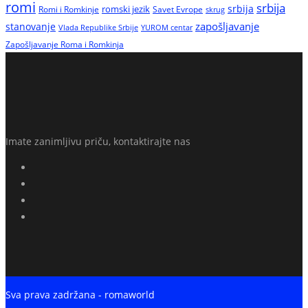
romi
srbija
srbija
Romi i Romkinje
romski jezik
Savet Evrope
skrug
zapošljavanje
stanovanje
Vlada Republike Srbije
YUROM centar
Zapošljavanje Roma i Romkinja
Imate zanimljivu priču, kontaktirajte nas
Sva prava zadržana - romaworld