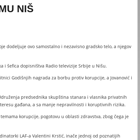
MU NIŠ
oje dodeljuje ovo samostalno i nezavisno gradsko telo, a njegov
 i šefica dopisništva Radio televizije Srbije u Nišu.
tnici Godišnjih nagrada za borbu protiv korupcije, a Jovanović i
 Udruženja predsednika skupština stanara i vlasnika privatnih
teresu gađana, a sa manje nepravilnosti i koruptivnih rizika.
 temama korupcije, pogotovu u oblasti zdravstva, zbog čega je
natorki LAF-a Valentini Krstić, inače jednoj od poznatijih