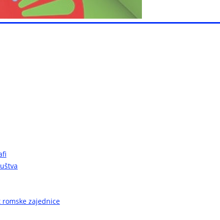
fi
ruštva
ot romske zajednice