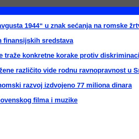
avgusta 1944“ u znak sećanja na romske žr
 finansijskih sredstava
 traže konkretne korake protiv diskriminaci
žene različito vide rodnu ravnopravnost u Sr
nomski razvoj izdvojeno 77 miliona dinara
lovenskog filma i muzike