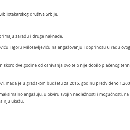
ibliotekarskog društva Srbije.
 primaju zaradu i druge naknade.
viću i Igoru Milosavljeviću na angažovanju i doprinosu u radu ovog 
skoro dve godine od osnivanja ovo telo nije dobilo plaćenog tehnič
ovi, mada je u gradskom budžetu za 2015. godinu predviđeno 1.200
maksimalno angažuju, u okviru svojih nadležnosti i mogućnosti, na re
na nju ukažu.