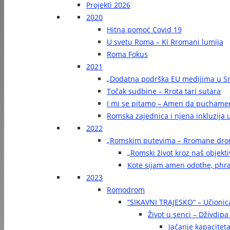
Projekti 2026
2020
Hitna pomoć Covid 19
U svetu Roma – Ki Rromani lumija
Roma Fokus
2021
„Dodatna podrška EU medijima u Sr
Točak sudbine – Rrota tari sutara
I mi se pitamo – Amen da puchame
Romska zajednica i njena inkluzija u
2022
„Romskim putevima – Rromane dr
„Romski život kroz naš objekti
Kote sijam amen odothe, phra
2023
Romodrom
“SIKAVNI TRAJESKO“ – Učionic
Život u senci – Dživdip
Jačanje kapaciteta