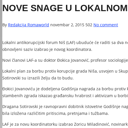
NOVE SNAGE U LOKALNOM
By
Redakcija Romaworld
novembar 2, 2015
502
No comment
Lokalni antikorupcijski forum Niš (LAF) ubuduće će raditi sa dva 
obnovljeni saziv izabrao je novog koordinatora.
Novi članovi LAF-a su doktor Đokica Jovanović, profesor sociologije
Lokalni plan za borbu protiv korupcije grada Niša, usvojen u Skupš
Sotirovski su izrazili želju da to budu.
Đokici Jovanoviću je dodeljena Godišnja nagrada za borbu protiv k
stambenih zgrada iskazao građansku hrabrost i aktivizam u borbi z
Dragana Sotirovski je ravnopravni dobitnik istovetne Godišnje na
bila izložena različitim pritiscima, pretnjama i tužbama.
LAF je za novu koordinatorku izabrao Zoricu Miladinović, novinarku