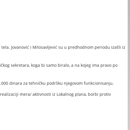
tela. Jovanović i Milosavljević su u predhodnom periodu izašli iz
kog sekretara, koga bi samo biralo, a na kojeg ima pravo po
.000 dinara za tehničku podršku njegovom funkcionisanju.
alizaciji mera/ aktivnosti iz Lokalnog plana, borbi protiv