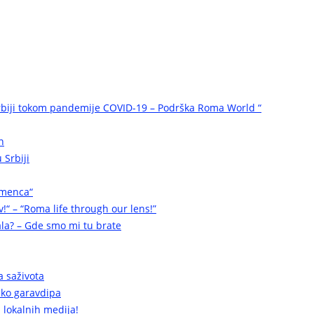
biji tokom pandemije COVID-19 – Podrška Roma World “
n
 Srbiji
omenca“
v!“ – “Roma life through our lens!”
la? – Gde smo mi tu brate
a saživota
a ko garavdipa
 lokalnih medija!