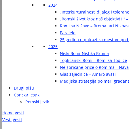
2024
„Interkurturalnost, dijalog i toleran
„Romski život kroz naš objektiv! II“ –
Romi sa Nišave – Rroma tari Nishav
Paralele
25 godina u potrazi za mestom pod
2025
Niški Romi-Nishka Rroma
Topličanski Romi – Romi sa Toplice
Neispričane priče o Romima – Navak
Glas zajednice – Amaro avazi
Medijska strategija po meri građan
Drugi pišu
Српски језик
Romski jezik
Home
Vesti
Vesti
Vesti