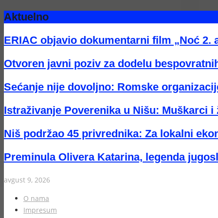
Aktuelno
ERIAC objavio dokumentarni film „Noć 2. 
Otvoren javni poziv za dodelu bespovratnih
Sećanje nije dovoljno: Romske organizacije
Istraživanje Poverenika u Nišu: Muškarci i 
Niš podržao 45 privrednika: Za lokalni eko
Preminula Olivera Katarina, legenda jugos
avgust 9, 2026
O nama
Impresum