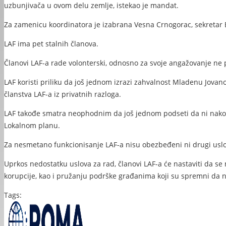
uzbunjivača u ovom delu zemlje, istekao je mandat.
Za zamenicu koordinatora je izabrana Vesna Crnogorac, sekretar B
LAF ima pet stalnih članova.
Članovi LAF-a rade volonterski, odnosno za svoje angažovanje ne
LAF koristi priliku da još jednom izrazi zahvalnost Mladenu Jovano
članstva LAF-a iz privatnih razloga.
LAF takođe smatra neophodnim da još jednom podseti da ni nakon 
Lokalnom planu.
Za nesmetano funkcionisanje LAF-a nisu obezbeđeni ni drugi usl
Uprkos nedostatku uslova za rad, članovi LAF-a će nastaviti da se 
korupcije, kao i pružanju podrške građanima koji su spremni da 
Tags: