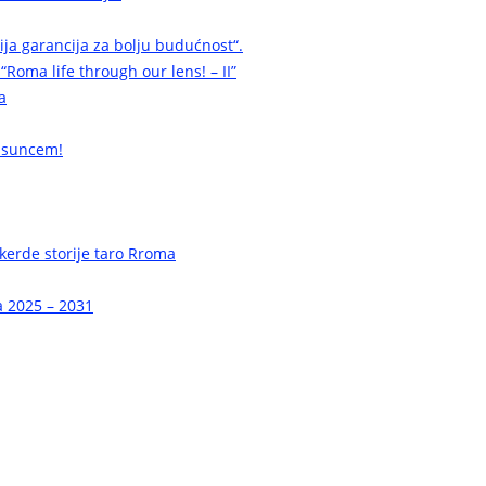
cija garancija za bolju budućnost“.
 “Roma life through our lens! – II”
a
 suncem!
erde storije taro Rroma
a 2025 – 2031