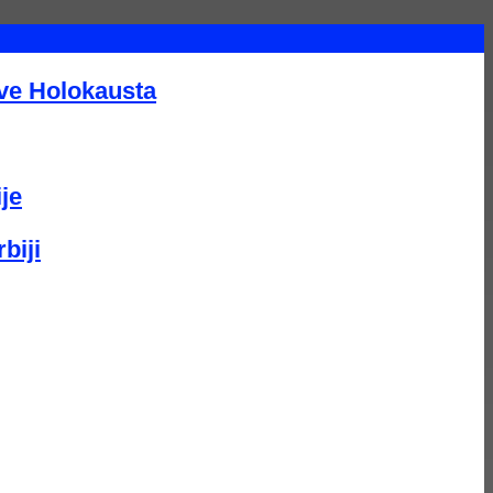
tve Holokausta
je
biji