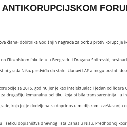
 ANTIKORUPCIJSKOM FORU
nova člana- dobitnika Godišnjih nagrada za borbu protiv korupcije k
 na Filozofskom fakultetu u Beogradu i Dragana Sotirovski, novinarka
tini grada Niša, predviđa da stalni članovi LAF-a mogu postati dobi
orupcije za 2015. godinu jer je kao intelektualac i jedan od lidera
a drugačiju komunalnu politiku, koja bi bila transparentnija i u in
grade, koja joj je dodeljena za doprinos u medijskom izveštavanju o
 i šeficu dopisništva dnevnog lista Danas u Nišu. Predhodnoj koordi