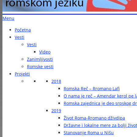
Menu
Početna
Vesti
Vesti
Video
Zanimljivosti
Romske vesti
Projekti
2018
Romska Reč – Rromano Lafi
O nama je reč – Amendar kerol pe la
Romska zajednica je deo srpskog d
2019
Život Roma-Rromano dživdipa
Državne i lokalne mere za bolji živ
Stanovanje Roma u Nišu