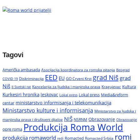
Tagovi
Američka ambasada
Asocijacija koordinatora za romska pitanja
Beograd
EED
grad Niš
grad
EU
Diskriminacija
GO Crveni Krst
COVID 19
Niš
Kultura
Kancelarija za ljudska i manjnska prava
Kragujevac
II Svetski rat
Kurkesiri hronika
leskovac
Media&reform
Lokal press
Lokal press
ministarstvo informisanja i telekomunikacija
centar
Ministarstvo kulture i informisanja
Ministarstvo za ljudska i
NIŠ
Obrazovanje
manjinska prava i društveni dijalog
NSRNM
Obrazovanje
Produkcija Roma World
opre roma
romi
produkcija romaworld
Romacted
Romacted Srbija
redi