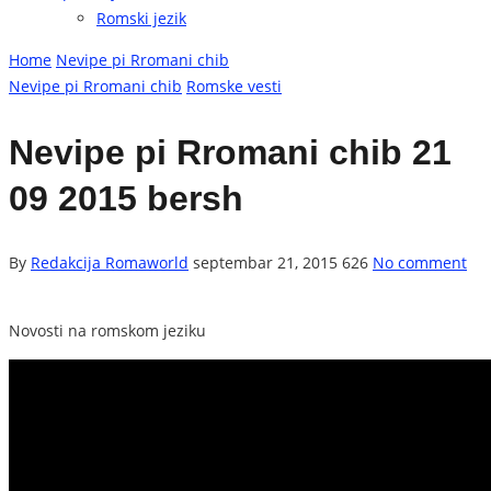
Romski jezik
Home
Nevipe pi Rromani chib
Nevipe pi Rromani chib
Romske vesti
Nevipe pi Rromani chib 21
09 2015 bersh
By
Redakcija Romaworld
septembar 21, 2015
626
No comment
Novosti na romskom jeziku