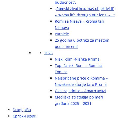
budućnost“.
„Romski život kroz naš objektiv! II“
– “Roma life through our lens! – II”
Romi sa Nišave – Rroma tari
Nishava
Paralele
25 godina u potrazi za mestom
pod suncem!
2025
Niški Romi-Nishka Rroma
Topličanski Romi – Romi sa
Toplice
Neispričane priče o Romima –
Navakerde storije taro Rroma
Glas zajednice – Amaro avazi
Medijska strategija po meri
građana 2025 – 2031
Drugi pišu
Српски језик