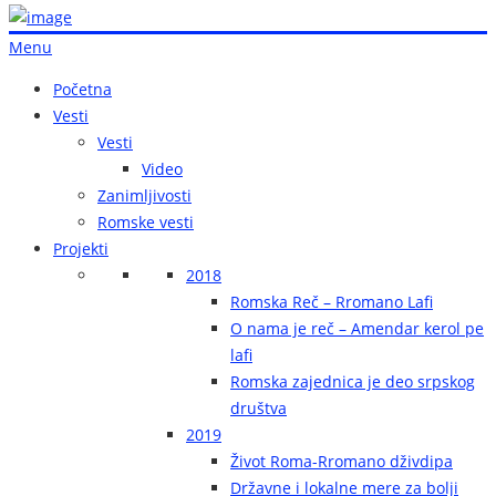
Menu
Početna
Vesti
Vesti
Video
Zanimljivosti
Romske vesti
Projekti
2018
Romska Reč – Rromano Lafi
O nama je reč – Amendar kerol pe
lafi
Romska zajednica je deo srpskog
društva
2019
Život Roma-Rromano dživdipa
Državne i lokalne mere za bolji