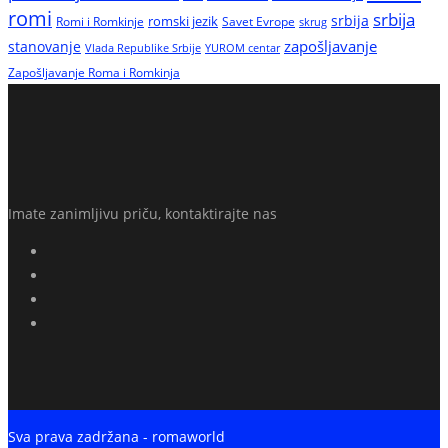
romi
srbija
srbija
Romi i Romkinje
romski jezik
Savet Evrope
skrug
zapošljavanje
stanovanje
Vlada Republike Srbije
YUROM centar
Zapošljavanje Roma i Romkinja
Imate zanimljivu priču, kontaktirajte nas
Sva prava zadržana - romaworld