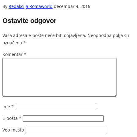
By
Redakcija Romaworld
decembar 4, 2016
Ostavite odgovor
Vaša adresa e-pošte neće biti objavljena.
Neophodna polja su
označena
*
Komentar
*
Ime
*
E-pošta
*
Veb mesto