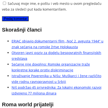
Sačuvaj moje ime, e-poštu i veb mesto u ovom pregledaču
veba za sledeći put kada komentarišem.
Skorašnji članci
ERIAC objavio dokumentarni film „Noć 2. avgusta 1944“ u
znak sećanja na romske žrtve Holokausta
Otvoren javni poziv za dodelu bespovratnih finansijskih
sredstava
Sećanje nije dovoljno: Romske organizacije traže
konkretne korake protiv diskriminacije
Istraživanje Poverenika u Nišu: Muškarci i žene različito
vide rodnu ravnopravnost u Srbiji
Niš podržao 45 privrednika: Za lokalni ekonomski razvoj
izdvojeno 77 miliona dinara
Roma world prijatelji