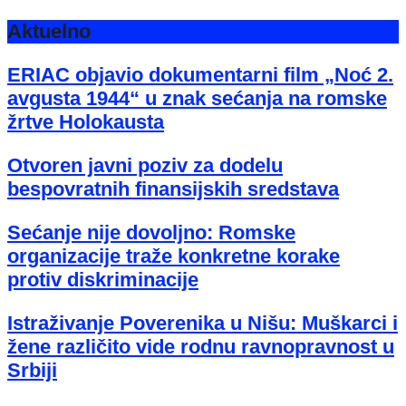
Aktuelno
ERIAC objavio dokumentarni film „Noć 2.
avgusta 1944“ u znak sećanja na romske
žrtve Holokausta
Otvoren javni poziv za dodelu
bespovratnih finansijskih sredstava
Sećanje nije dovoljno: Romske
organizacije traže konkretne korake
protiv diskriminacije
Istraživanje Poverenika u Nišu: Muškarci i
žene različito vide rodnu ravnopravnost u
Srbiji