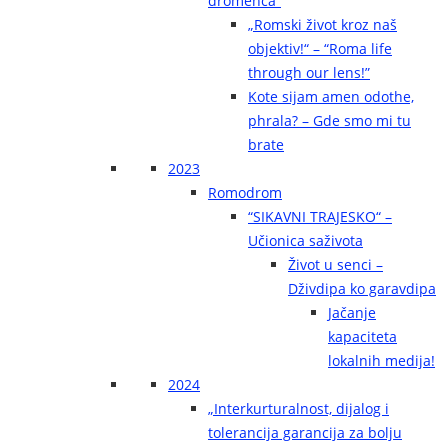
dromenca“
„Romski život kroz naš
objektiv!“ – “Roma life
through our lens!”
Kote sijam amen odothe,
phrala? – Gde smo mi tu
brate
2023
Romodrom
“SIKAVNI TRAJESKO“ –
Učionica saživota
Život u senci –
Dživdipa ko garavdipa
Jačanje
kapaciteta
lokalnih medija!
2024
„Interkurturalnost, dijalog i
tolerancija garancija za bolju