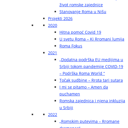
život romske zajednice
Stanovanje Roma u Nišu
Projekti 2026
2020
Hitna pomoć Covid 19
U svetu Roma – Ki Rromani lumija
Roma Fokus
2021
„Dodatna podrška EU medijima u
Srbiji tokom pandemije COVID-19
– Podrška Roma World “
Točak sudbine – Rrota tari sutara
I mi se pitamo – Amen da
puchamen
Romska zajednica i njena inkluzija
u Srbiji
2022
„Romskim putevima – Rromane