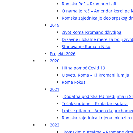
Romska Reč – Rromano Lafi
O nama je reč – Amendar kerol pe la
Romska zajednica je deo srpskog d
2019
Život Roma-Rromano dživdipa
Državne i lokalne mere za bolji živ
Stanovanje Roma u Nišu
Projekti 2026
2020
Hitna pomoć Covid 19
U svetu Roma – Ki Rromani lumija
Roma Fokus
2021
„Dodatna podrška EU medijima u Sr
Točak sudbine – Rrota tari sutara
I mi se pitamo – Amen da puchame
Romska zajednica i njena inkluzija u
2022
„Romskim putevima – Rromane dr