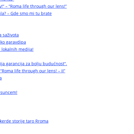
v!“ – “Roma life through our lens!”
la? – Gde smo mi tu brate
a saživota
a ko garavdipa
 lokalnih medija!
cija garancija za bolju budućnost“.
 “Roma life through our lens! – II”
a
 suncem!
erde storije taro Rroma