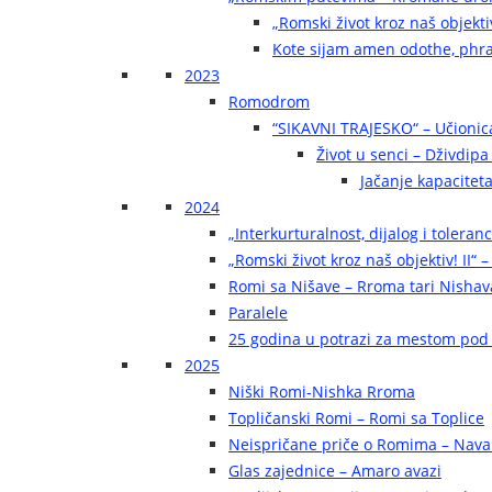
„Romski život kroz naš objekti
Kote sijam amen odothe, phra
2023
Romodrom
“SIKAVNI TRAJESKO“ – Učionic
Život u senci – Dživdip
Jačanje kapaciteta
2024
„Interkurturalnost, dijalog i toleran
„Romski život kroz naš objektiv! II“ –
Romi sa Nišave – Rroma tari Nishav
Paralele
25 godina u potrazi za mestom pod
2025
Niški Romi-Nishka Rroma
Topličanski Romi – Romi sa Toplice
Neispričane priče o Romima – Navak
Glas zajednice – Amaro avazi