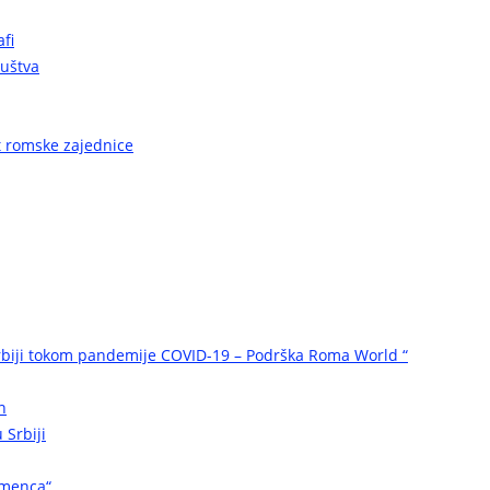
fi
ruštva
ot romske zajednice
biji tokom pandemije COVID-19 – Podrška Roma World “
n
 Srbiji
omenca“