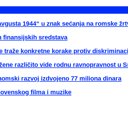
avgusta 1944“ u znak sećanja na romske žr
 finansijskih sredstava
 traže konkretne korake protiv diskriminaci
žene različito vide rodnu ravnopravnost u Sr
nomski razvoj izdvojeno 77 miliona dinara
lovenskog filma i muzike