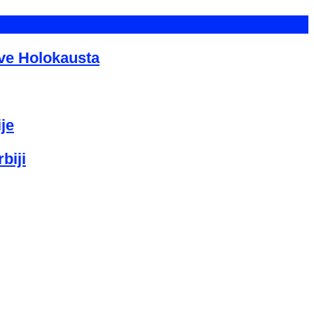
tve Holokausta
je
biji