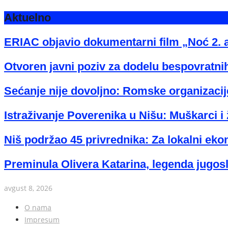
Aktuelno
ERIAC objavio dokumentarni film „Noć 2. 
Otvoren javni poziv za dodelu bespovratnih
Sećanje nije dovoljno: Romske organizacije
Istraživanje Poverenika u Nišu: Muškarci i 
Niš podržao 45 privrednika: Za lokalni eko
Preminula Olivera Katarina, legenda jugos
avgust 8, 2026
O nama
Impresum