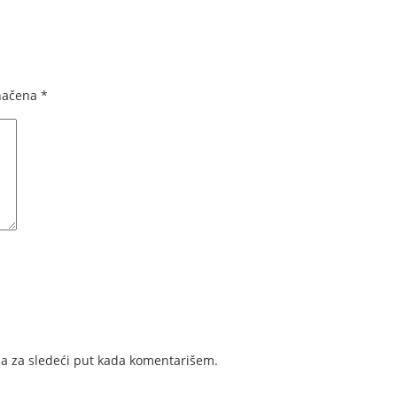
načena
*
a za sledeći put kada komentarišem.