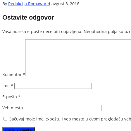
By
Redakcija Romaworld
avgust 3, 2016
Ostavite odgovor
Vaša adresa e-pošte neće biti objavljena.
Neophodna polja su oz
Komentar
*
Ime
*
E-pošta
*
Veb mesto
Sačuvaj moje ime, e-poštu i veb mesto u ovom pregledaču veb