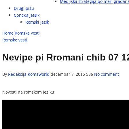
Medijska strategija po meri građan
Drugi pišu
Српски језик
Romski jezik
Home
Romske vesti
Romske vesti
Nevipe pi Rromani chib 07 1
By
Redakcija Romaworld
decembar 7, 2015
586
No comment
Novosti na romskom jeziku