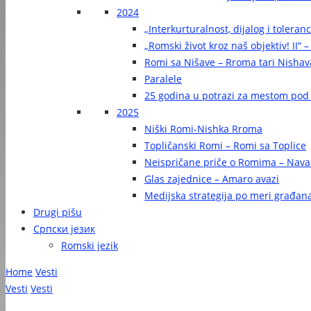
2024
„Interkurturalnost, dijalog i toleran
„Romski život kroz naš objektiv! II“ –
Romi sa Nišave – Rroma tari Nishav
Paralele
25 godina u potrazi za mestom pod
2025
Niški Romi-Nishka Rroma
Topličanski Romi – Romi sa Toplice
Neispričane priče o Romima – Navak
Glas zajednice – Amaro avazi
Medijska strategija po meri građan
Drugi pišu
Српски језик
Romski jezik
Home
Vesti
Vesti
Vesti