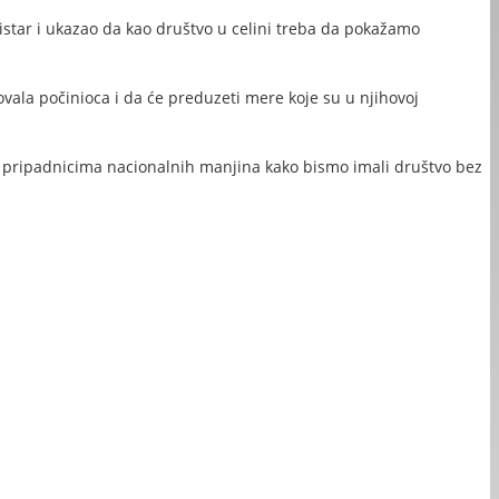
istar i ukazao da kao društvo u celini treba da pokažamo
ovala počinioca i da će preduzeti mere koje su u njihovoj
a pripadnicima nacionalnih manjina kako bismo imali društvo bez