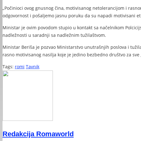
„Počinioci ovog gnusnog čina, motivisanog netolerancijom i rasno
odgovornost i pošaljemo jasnu poruku da su napadi motivisani e
Ministar je ovim povodom stupio u kontakt sa načelnikom Polcicijsk
nadležnosti u saradnji sa nadležnim tužilaštvom.
Ministar Beriša je pozvao Ministarstvo unutrašnjih poslova i tu
rasno motivisanog nasilja koje je jedino bezbedno društvo za sve
Tags:
romi
Tavnik
Redakcija Romaworld