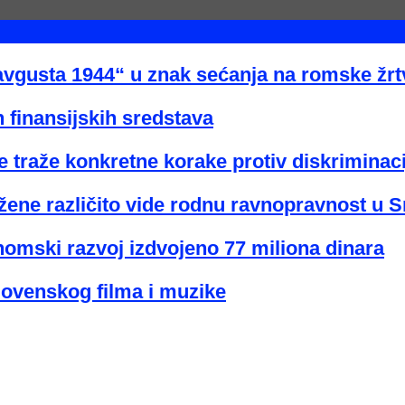
avgusta 1944“ u znak sećanja na romske žr
 finansijskih sredstava
 traže konkretne korake protiv diskriminaci
žene različito vide rodnu ravnopravnost u Sr
nomski razvoj izdvojeno 77 miliona dinara
lovenskog filma i muzike