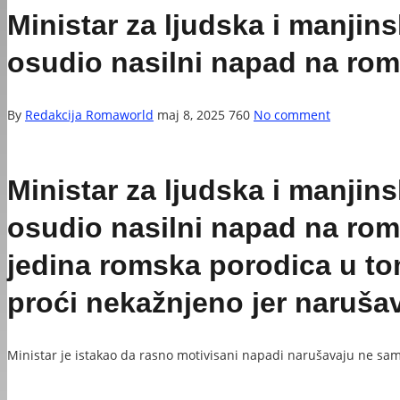
Ministar za ljudska i manjins
osudio nasilni napad na ro
By
Redakcija Romaworld
maj 8, 2025
760
No comment
Ministar za ljudska i manjins
osudio nasilni napad na roms
jedina romska porodica u tom
proći nekažnjeno jer narušav
Ministar je istakao da rasno motivisani napadi narušavaju ne sa