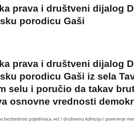
ka prava i društveni dijalog D
msku porodicu Gaši
ka prava i društveni dijalog D
ku porodicu Gaši iz sela Tav
 selu i poručio da takav brut
a osnovne vrednosti demokrat
mo bezbednost pojedinaca, već i društvenu koheziju i poverenje m