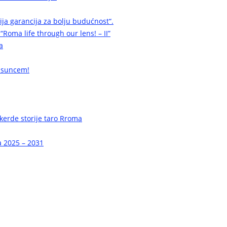
cija garancija za bolju budućnost“.
 “Roma life through our lens! – II”
a
 suncem!
erde storije taro Rroma
a 2025 – 2031