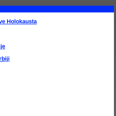
tve Holokausta
je
biji