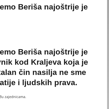
emo Beriša najoštrije je
emo Beriša najoštrije je
nik kod Kraljeva koja je
alan čin nasilja ne sme
ije i ljudskih prava.
eđu zajednicama.