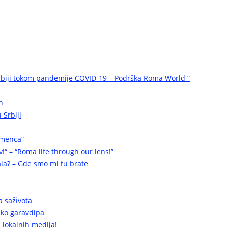
biji tokom pandemije COVID-19 – Podrška Roma World “
n
 Srbiji
omenca“
v!“ – “Roma life through our lens!”
la? – Gde smo mi tu brate
a saživota
a ko garavdipa
 lokalnih medija!