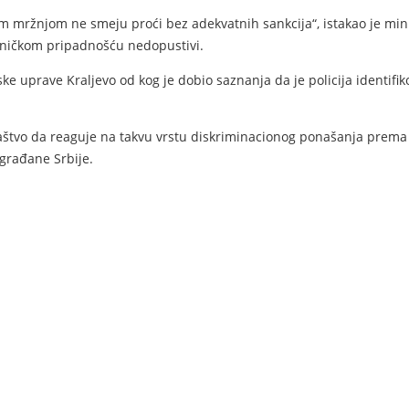
m mržnjom ne smeju proći bez adekvatnih sankcija“, istakao je min
tničkom pripadnošću nedopustivi.
e uprave Kraljevo od kog je dobio saznanja da je policija identifik
žilaštvo da reaguje na takvu vrstu diskriminacionog ponašanja prem
 građane Srbije.