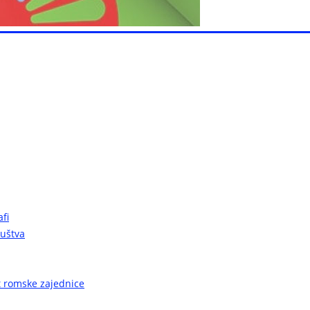
fi
ruštva
ot romske zajednice