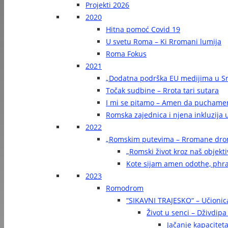
Projekti 2026
2020
Hitna pomoć Covid 19
U svetu Roma – Ki Rromani lumija
Roma Fokus
2021
„Dodatna podrška EU medijima u Sr
Točak sudbine – Rrota tari sutara
I mi se pitamo – Amen da puchame
Romska zajednica i njena inkluzija u
2022
„Romskim putevima – Rromane dr
„Romski život kroz naš objekti
Kote sijam amen odothe, phra
2023
Romodrom
“SIKAVNI TRAJESKO“ – Učionic
Život u senci – Dživdip
Jačanje kapaciteta