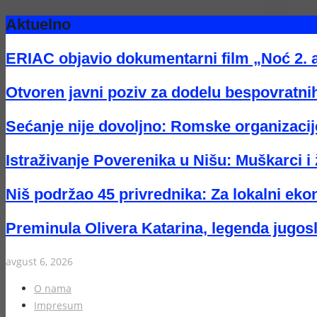
Aktuelno
ERIAC objavio dokumentarni film „Noć 2. 
Otvoren javni poziv za dodelu bespovratnih
Sećanje nije dovoljno: Romske organizacije
Istraživanje Poverenika u Nišu: Muškarci i 
Niš podržao 45 privrednika: Za lokalni eko
Preminula Olivera Katarina, legenda jugos
avgust 6, 2026
O nama
Impresum