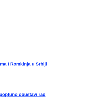
ma I Romkinja u Srbiji
 poptuno obustavi rad