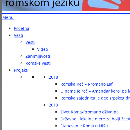
Menu
Početna
Vesti
Vesti
Video
Zanimljivosti
Romske vesti
Projekti
2018
Romska Reč – Rromano Lafi
O nama je reč – Amendar kerol pe la
Romska zajednica je deo srpskog d
2019
Život Roma-Rromano dživdipa
Državne i lokalne mere za bolji živ
Stanovanje Roma u Nišu