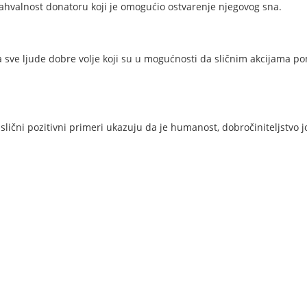
zahvalnost donatoru koji je omogućio ostvarenje njegovog sna.
na sve ljude dobre volje koji su u mogućnosti da sličnim akcijam
slični pozitivni primeri ukazuju da je humanost, dobročiniteljstvo 