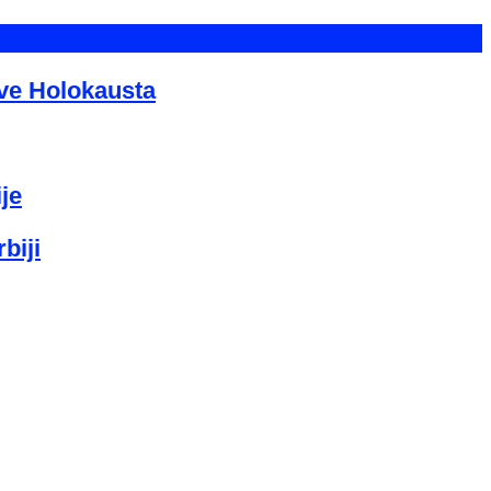
tve Holokausta
je
biji