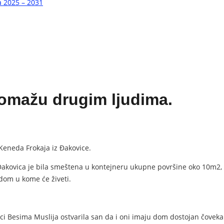
a 2025 – 2031
pomažu drugim ljudima.
 Keneda Frokaja iz Đakovice.
akovica je bila smeštena u kontejneru ukupne površine oko 10m2, be
 dom u kome će živeti.
odici Besima Muslija ostvarila san da i oni imaju dom dostojan čove