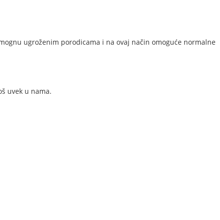
a pomognu ugroženim porodicama i na ovaj način omoguće normalne
još uvek u nama.