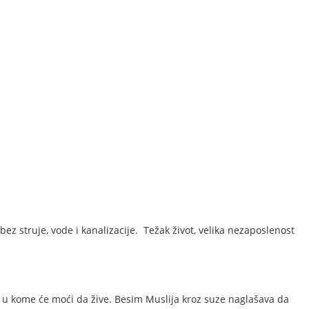
z struje, vode i kanalizacije. Težak život, velika nezaposlenost
ka u kome će moći da žive. Besim Muslija kroz suze naglašava da