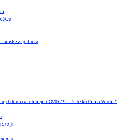
fi
ruštva
ot romske zajednice
biji tokom pandemije COVID-19 – Podrška Roma World “
n
 Srbiji
omenca“