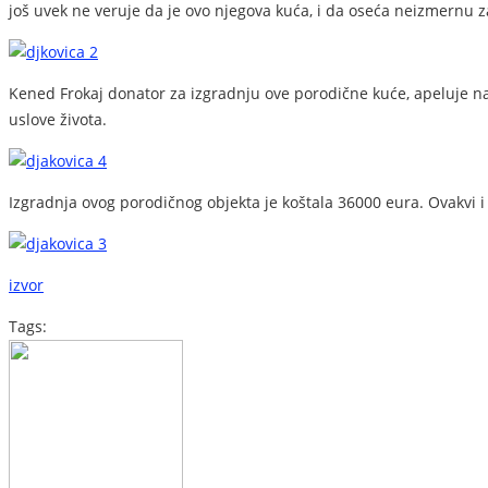
još uvek ne veruje da je ovo njegova kuća, i da oseća neizmernu 
Kened Frokaj donator za izgradnju ove porodične kuće, apeluje 
uslove života.
Izgradnja ovog porodičnog objekta je koštala 36000 eura. Ovakvi i 
izvor
Tags: