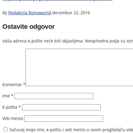
By
Redakcija Romaworld
decembar 22, 2016
Ostavite odgovor
Vaša adresa e-pošte neće biti objavljena.
Neophodna polja su oz
Komentar
*
Ime
*
E-pošta
*
Veb mesto
Sačuvaj moje ime, e-poštu i veb mesto u ovom pregledaču veb