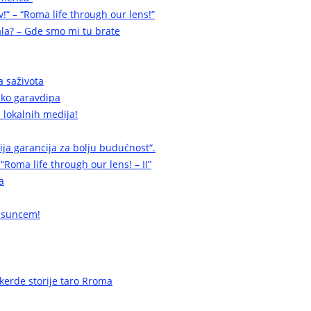
v!“ – “Roma life through our lens!”
la? – Gde smo mi tu brate
a saživota
a ko garavdipa
 lokalnih medija!
cija garancija za bolju budućnost“.
 “Roma life through our lens! – II”
a
 suncem!
erde storije taro Rroma