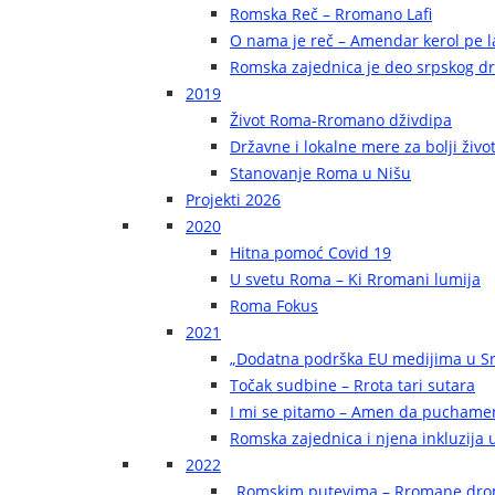
Romska Reč – Rromano Lafi
O nama je reč – Amendar kerol pe la
Romska zajednica je deo srpskog d
2019
Život Roma-Rromano dživdipa
Državne i lokalne mere za bolji živ
Stanovanje Roma u Nišu
Projekti 2026
2020
Hitna pomoć Covid 19
U svetu Roma – Ki Rromani lumija
Roma Fokus
2021
„Dodatna podrška EU medijima u Sr
Točak sudbine – Rrota tari sutara
I mi se pitamo – Amen da puchame
Romska zajednica i njena inkluzija u
2022
„Romskim putevima – Rromane dr