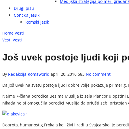
Medijska strategija po meri građan
Drugi pišu
Српски језик
Romski jezik
Home
Vesti
Vesti
Vesti
Još uvek postoje ljudi koji 
By
Redakcija Romaworld
april 20, 2016
583
No comment
Da još uvek na svetu postoje ljudi dobre volje pokazuje primer g.
Naime 7-člana porodica Besima Muslija iz sela Planćor u opštini Đ
nikada ne bi omogučila porodici Muslija da priušti sebi pristojan
Dobrota, humanost g.Frokaja koji živi i radi u Švajcarskoj je por