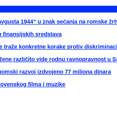
avgusta 1944“ u znak sećanja na romske žr
 finansijskih sredstava
 traže konkretne korake protiv diskriminaci
žene različito vide rodnu ravnopravnost u Sr
nomski razvoj izdvojeno 77 miliona dinara
lovenskog filma i muzike