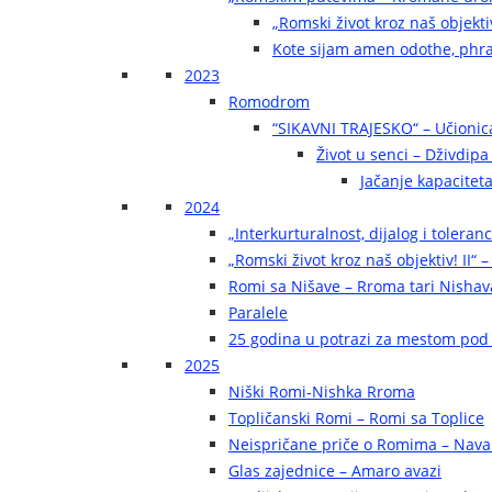
„Romski život kroz naš objekti
Kote sijam amen odothe, phra
2023
Romodrom
“SIKAVNI TRAJESKO“ – Učionic
Život u senci – Dživdip
Jačanje kapaciteta
2024
„Interkurturalnost, dijalog i toleran
„Romski život kroz naš objektiv! II“ –
Romi sa Nišave – Rroma tari Nishav
Paralele
25 godina u potrazi za mestom pod
2025
Niški Romi-Nishka Rroma
Topličanski Romi – Romi sa Toplice
Neispričane priče o Romima – Navak
Glas zajednice – Amaro avazi