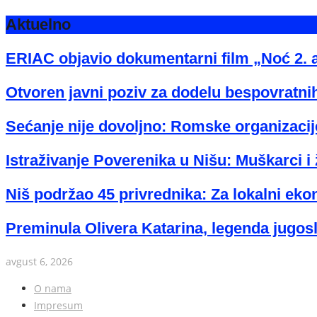
Aktuelno
ERIAC objavio dokumentarni film „Noć 2. 
Otvoren javni poziv za dodelu bespovratnih
Sećanje nije dovoljno: Romske organizacije
Istraživanje Poverenika u Nišu: Muškarci i 
Niš podržao 45 privrednika: Za lokalni eko
Preminula Olivera Katarina, legenda jugos
avgust 6, 2026
O nama
Impresum