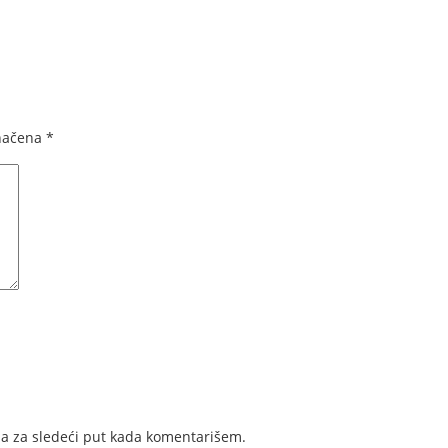
načena
*
a za sledeći put kada komentarišem.