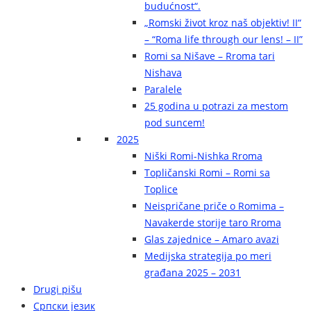
budućnost“.
„Romski život kroz naš objektiv! II“
– “Roma life through our lens! – II”
Romi sa Nišave – Rroma tari
Nishava
Paralele
25 godina u potrazi za mestom
pod suncem!
2025
Niški Romi-Nishka Rroma
Topličanski Romi – Romi sa
Toplice
Neispričane priče o Romima –
Navakerde storije taro Rroma
Glas zajednice – Amaro avazi
Medijska strategija po meri
građana 2025 – 2031
Drugi pišu
Српски језик