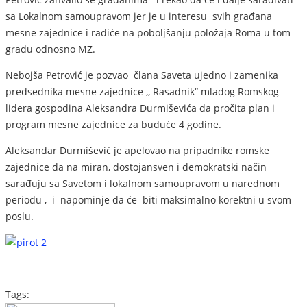
sa Lokalnom samoupravom jer je u interesu svih građana
mesne zajednice i radiće na poboljšanju položaja Roma u tom
gradu odnosno MZ.
Nebojša Petrović je pozvao člana Saveta ujedno i zamenika
predsednika mesne zajednice ,, Rasadnik“ mladog Romskog
lidera gospodina Aleksandra Durmiševića da pročita plan i
program mesne zajednice za buduće 4 godine.
Aleksandar Durmišević je apelovao na pripadnike romske
zajednice da na miran, dostojansven i demokratski način
sarađuju sa Savetom i lokalnom samoupravom u narednom
periodu , i napominje da će biti maksimalno korektni u svom
poslu.
Tags: