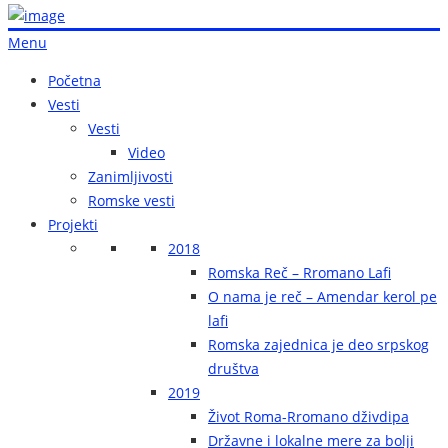
Menu
Početna
Vesti
Vesti
Video
Zanimljivosti
Romske vesti
Projekti
2018
Romska Reč – Rromano Lafi
O nama je reč – Amendar kerol pe
lafi
Romska zajednica je deo srpskog
društva
2019
Život Roma-Rromano dživdipa
Državne i lokalne mere za bolji