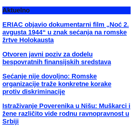
Aktuelno
ERIAC objavio dokumentarni film „Noć 2.
avgusta 1944“ u znak sećanja na romske
žrtve Holokausta
Otvoren javni poziv za dodelu
bespovratnih finansijskih sredstava
Sećanje nije dovoljno: Romske
organizacije traže konkretne korake
protiv diskriminacije
Istraživanje Poverenika u Nišu: Muškarci i
žene različito vide rodnu ravnopravnost u
Srbiji