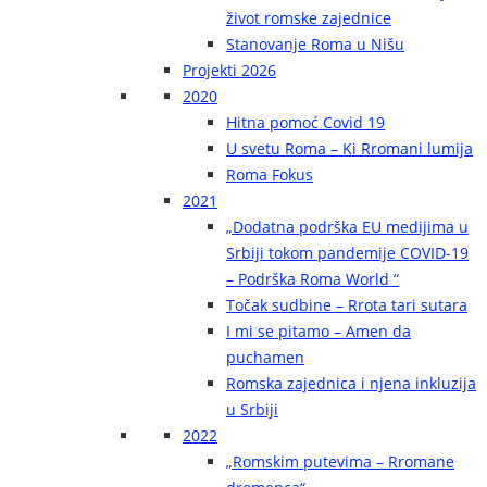
život romske zajednice
Stanovanje Roma u Nišu
Projekti 2026
2020
Hitna pomoć Covid 19
U svetu Roma – Ki Rromani lumija
Roma Fokus
2021
„Dodatna podrška EU medijima u
Srbiji tokom pandemije COVID-19
– Podrška Roma World “
Točak sudbine – Rrota tari sutara
I mi se pitamo – Amen da
puchamen
Romska zajednica i njena inkluzija
u Srbiji
2022
„Romskim putevima – Rromane