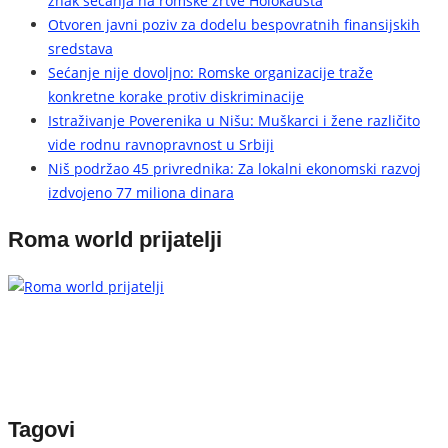
znak sećanja na romske žrtve Holokausta
Otvoren javni poziv za dodelu bespovratnih finansijskih
sredstava
Sećanje nije dovoljno: Romske organizacije traže
konkretne korake protiv diskriminacije
Istraživanje Poverenika u Nišu: Muškarci i žene različito
vide rodnu ravnopravnost u Srbiji
Niš podržao 45 privrednika: Za lokalni ekonomski razvoj
izdvojeno 77 miliona dinara
Roma world prijatelji
Tagovi