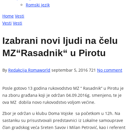
Romski jezik
Home
Vesti
Vesti
Vesti
Izabrani novi ljudi na čelu
MZ“Rasadnik“ u Pirotu
By
Redakcija Romaworld
septembar 5, 2016
721
No comment
Posle gotovo 13 godina rukovodstvo MZ “ Rasadnik“ u Pirotu je
na zboru građana koji je održan 04.09.2016g. smenjeno, te je
ova MZ dobila novo rukovodstvo voljom većine.
Zbor je održan u klubu Doma Vojske sa početkom u 12h. Na
sastanku su prisustvovali predstavnici iz Lokalne samouprave
član gradskog veća Sreten Savov i Milan Petrović, kao i referent