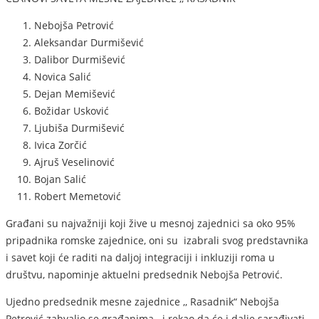
Nebojša Petrović
Aleksandar Durmišević
Dalibor Durmišević
Novica Salić
Dejan Memišević
Božidar Usković
Ljubiša Durmišević
Ivica Zorčić
Ajruš Veselinović
Bojan Salić
Robert Memetović
Građani su najvažniji koji žive u mesnoj zajednici sa oko 95%
pripadnika romske zajednice, oni su izabrali svog predstavnika
i savet koji će raditi na daljoj integraciji i inkluziji roma u
društvu, napominje aktuelni predsednik Nebojša Petrović.
Ujedno predsednik mesne zajednice ,, Rasadnik“ Nebojša
Petrović zahvalio se građanima i rekao da će i dalje sarađivati