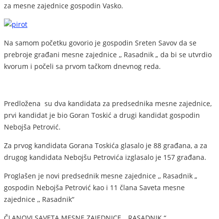
za mesne zajednice gospodin Vasko.
Na samom početku govorio je gospodin Sreten Savov da se
prebroje građani mesne zajednice ,, Rasadnik „ da bi se utvrdio
kvorum i počeli sa prvom tačkom dnevnog reda.
Predložena su dva kandidata za predsednika mesne zajednice,
prvi kandidat je bio Goran Toskić a drugi kandidat gospodin
Nebojša Petrović.
Za prvog kandidata Gorana Toskića glasalo je 88 građana, a za
drugog kandidata Nebojšu Petrovića izglasalo je 157 građana.
Proglašen je novi predsednik mesne zajednice ,, Rasadnik „
gospodin Nebojša Petrović kao i 11 člana Saveta mesne
zajednice ,, Rasadnik“
ČLANOVI SAVETA MESNE ZAJEDNICE ,, RASADNIK “