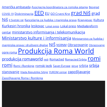
Američka ambasada
Asocijacija koordinatora za romska pitanja
Beograd
EED
grad Niš
grad
EU
Diskriminacija
GO Crveni Krst
COVID 19
Niš
Kultura
Kancelarija za ljudska i manjnska prava
Kragujevac
II Svetski rat
Kurkesiri hronika
leskovac
Media&reform
Lokal press
Lokal press
ministarstvo informisanja i telekomunikacija
centar
Ministarstvo kulture i informisanja
Ministarstvo za ljudska i
NIŠ
Obrazovanje
manjinska prava i društveni dijalog
NSRNM
Obrazovanje
Produkcija Roma World
opre roma
romi
produkcija romaworld
Romacted
Romacted Srbija
redi
romi
srbija
srbija
Romi i Romkinje
romski jezik
Savet Evrope
skrug
zapošljavanje
stanovanje
Vlada Republike Srbije
YUROM centar
Zapošljavanje Roma i Romkinja