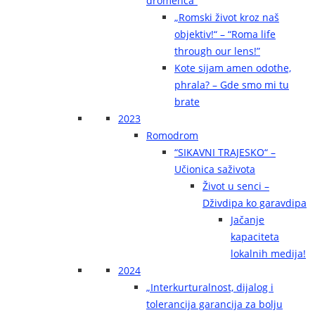
dromenca“
„Romski život kroz naš
objektiv!“ – “Roma life
through our lens!”
Kote sijam amen odothe,
phrala? – Gde smo mi tu
brate
2023
Romodrom
“SIKAVNI TRAJESKO“ –
Učionica saživota
Život u senci –
Dživdipa ko garavdipa
Jačanje
kapaciteta
lokalnih medija!
2024
„Interkurturalnost, dijalog i
tolerancija garancija za bolju