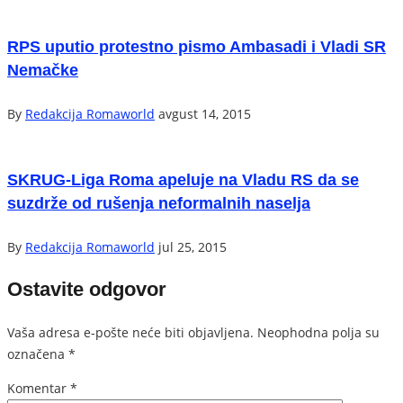
RPS uputio protestno pismo Ambasadi i Vladi SR
Nemačke
By
Redakcija Romaworld
avgust 14, 2015
SKRUG-Liga Roma apeluje na Vladu RS da se
suzdrže od rušenja neformalnih naselja
By
Redakcija Romaworld
jul 25, 2015
Ostavite odgovor
Vaša adresa e-pošte neće biti objavljena.
Neophodna polja su
označena
*
Komentar
*