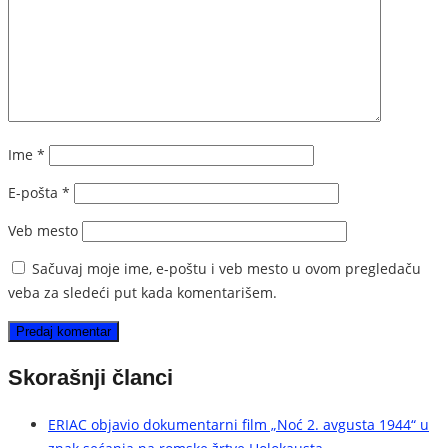
Ime
*
E-pošta
*
Veb mesto
Sačuvaj moje ime, e-poštu i veb mesto u ovom pregledaču
veba za sledeći put kada komentarišem.
Skorašnji članci
ERIAC objavio dokumentarni film „Noć 2. avgusta 1944“ u