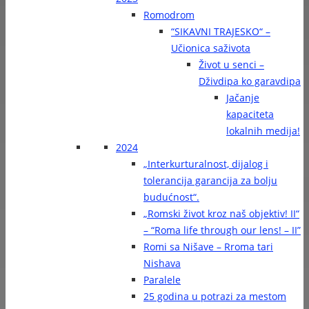
Romodrom
“SIKAVNI TRAJESKO“ –
Učionica saživota
Život u senci –
Dživdipa ko garavdipa
Jačanje
kapaciteta
lokalnih medija!
2024
„Interkurturalnost, dijalog i
tolerancija garancija za bolju
budućnost“.
„Romski život kroz naš objektiv! II“
– “Roma life through our lens! – II”
Romi sa Nišave – Rroma tari
Nishava
Paralele
25 godina u potrazi za mestom