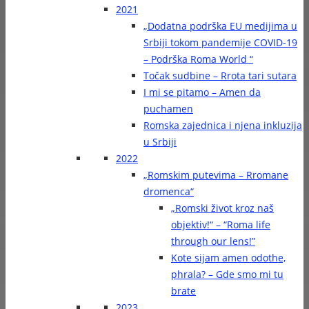
2021
„Dodatna podrška EU medijima u
Srbiji tokom pandemije COVID-19
– Podrška Roma World “
Točak sudbine – Rrota tari sutara
I mi se pitamo – Amen da
puchamen
Romska zajednica i njena inkluzija
u Srbiji
2022
„Romskim putevima – Rromane
dromenca“
„Romski život kroz naš
objektiv!“ – “Roma life
through our lens!”
Kote sijam amen odothe,
phrala? – Gde smo mi tu
brate
2023