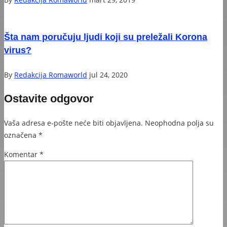
Šta nam poručuju ljudi koji su preležali Korona
virus?
By
Redakcija Romaworld
jul 24, 2020
Ostavite odgovor
Vaša adresa e-pošte neće biti objavljena.
Neophodna polja su
označena
*
Komentar
*