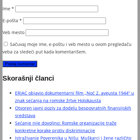
Ime
*
E-pošta
*
Veb mesto
Sačuvaj moje ime, e-poštu i veb mesto u ovom pregledaču
veba za sledeći put kada komentarišem.
Skorašnji članci
ERIAC objavio dokumentarni film „Noć 2. avgusta 1944“ u
znak sećanja na romske žrtve Holokausta
Otvoren javni poziv za dodelu bespovratnih finansijskih
sredstava
Sećanje nije dovoljno: Romske organizacije traže
konkretne korake protiv diskriminacije
Istraživanje Poverenika u Nišu: Muškarci i žene različito