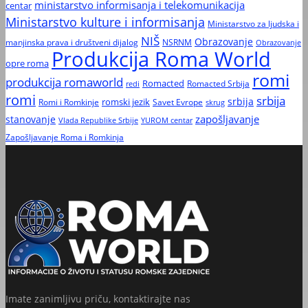
ministarstvo informisanja i telekomunikacija
centar
Ministarstvo kulture i informisanja
Ministarstvo za ljudska i
NIŠ
Obrazovanje
manjinska prava i društveni dijalog
NSRNM
Obrazovanje
Produkcija Roma World
opre roma
romi
produkcija romaworld
Romacted
Romacted Srbija
redi
romi
srbija
srbija
Romi i Romkinje
romski jezik
Savet Evrope
skrug
zapošljavanje
stanovanje
Vlada Republike Srbije
YUROM centar
Zapošljavanje Roma i Romkinja
Imate zanimljivu priču, kontaktirajte nas