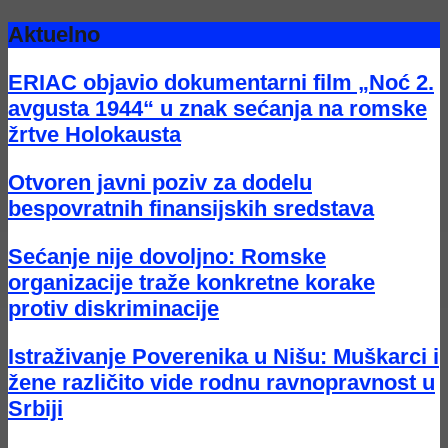
Aktuelno
ERIAC objavio dokumentarni film „Noć 2.
avgusta 1944“ u znak sećanja na romske
žrtve Holokausta
Otvoren javni poziv za dodelu
bespovratnih finansijskih sredstava
Sećanje nije dovoljno: Romske
organizacije traže konkretne korake
protiv diskriminacije
Istraživanje Poverenika u Nišu: Muškarci i
žene različito vide rodnu ravnopravnost u
Srbiji