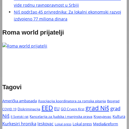
vide rodnu ravnopravnost u Srbiji
Niš podržao 45 privrednika: Za lokalni ekonomski razvoj
izdvojeno 77 miliona dinara
Roma world prijatelji
Tagovi
Američka ambasada
Asocijacija koordinatora za romska pitanja
Beograd
EED
grad Niš
grad
EU
Diskriminacija
GO Crveni Krst
COVID 19
Niš
Kultura
Kancelarija za ljudska i manjnska prava
Kragujevac
II Svetski rat
Kurkesiri hronika
leskovac
Media&reform
Lokal press
Lokal press