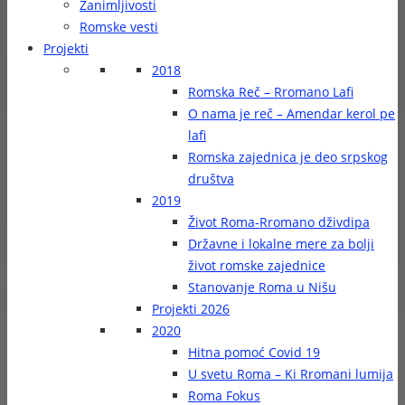
Zanimljivosti
Romske vesti
Projekti
2018
Romska Reč – Rromano Lafi
O nama je reč – Amendar kerol pe
lafi
Romska zajednica je deo srpskog
društva
2019
Život Roma-Rromano dživdipa
Državne i lokalne mere za bolji
život romske zajednice
Stanovanje Roma u Nišu
Projekti 2026
2020
Hitna pomoć Covid 19
U svetu Roma – Ki Rromani lumija
Roma Fokus