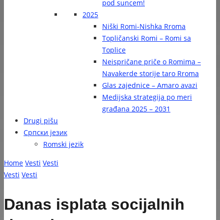
pod suncem!
2025
Niški Romi-Nishka Rroma
Topličanski Romi – Romi sa
Toplice
Neispričane priče o Romima –
Navakerde storije taro Rroma
Glas zajednice – Amaro avazi
Medijska strategija po meri
građana 2025 – 2031
Drugi pišu
Српски језик
Romski jezik
Home
Vesti
Vesti
Vesti
Vesti
Danas isplata socijalnih