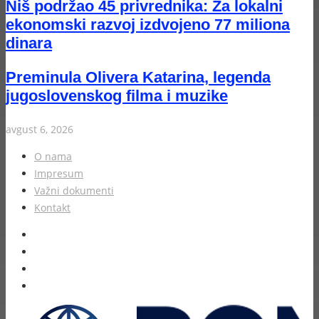
Niš podržao 45 privrednika: Za lokalni
ekonomski razvoj izdvojeno 77 miliona
dinara
Preminula Olivera Katarina, legenda
jugoslovenskog filma i muzike
avgust 6, 2026
O nama
Impresum
Važni dokumenti
Kontakt