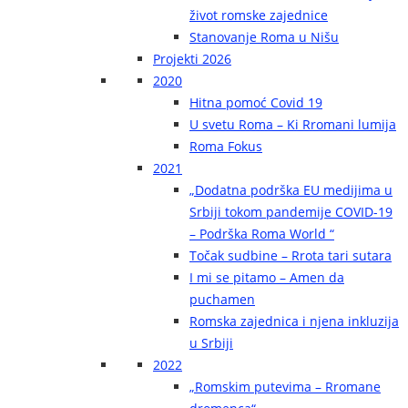
život romske zajednice
Stanovanje Roma u Nišu
Projekti 2026
2020
Hitna pomoć Covid 19
U svetu Roma – Ki Rromani lumija
Roma Fokus
2021
„Dodatna podrška EU medijima u
Srbiji tokom pandemije COVID-19
– Podrška Roma World “
Točak sudbine – Rrota tari sutara
I mi se pitamo – Amen da
puchamen
Romska zajednica i njena inkluzija
u Srbiji
2022
„Romskim putevima – Rromane