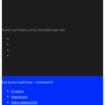
Imate zanimljivu priču, kontaktirajte nas
Sva prava zadržana - romaworld
O nama
Impresum
Važni dokumenti