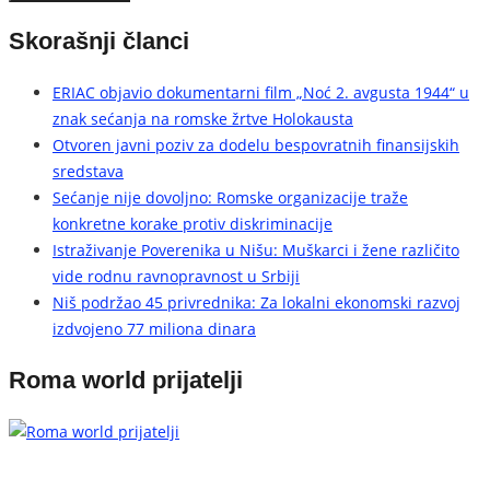
Skorašnji članci
ERIAC objavio dokumentarni film „Noć 2. avgusta 1944“ u
znak sećanja na romske žrtve Holokausta
Otvoren javni poziv za dodelu bespovratnih finansijskih
sredstava
Sećanje nije dovoljno: Romske organizacije traže
konkretne korake protiv diskriminacije
Istraživanje Poverenika u Nišu: Muškarci i žene različito
vide rodnu ravnopravnost u Srbiji
Niš podržao 45 privrednika: Za lokalni ekonomski razvoj
izdvojeno 77 miliona dinara
Roma world prijatelji