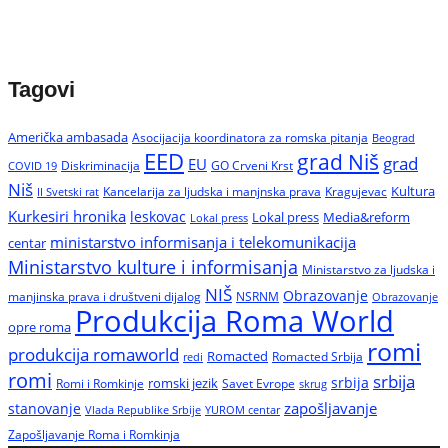
Tagovi
Američka ambasada
Asocijacija koordinatora za romska pitanja
Beograd
EED
grad Niš
grad
EU
Diskriminacija
GO Crveni Krst
COVID 19
Niš
Kultura
Kancelarija za ljudska i manjnska prava
Kragujevac
II Svetski rat
Kurkesiri hronika
leskovac
Media&reform
Lokal press
Lokal press
ministarstvo informisanja i telekomunikacija
centar
Ministarstvo kulture i informisanja
Ministarstvo za ljudska i
NIŠ
Obrazovanje
manjinska prava i društveni dijalog
NSRNM
Obrazovanje
Produkcija Roma World
opre roma
romi
produkcija romaworld
Romacted
Romacted Srbija
redi
romi
srbija
srbija
Romi i Romkinje
romski jezik
Savet Evrope
skrug
zapošljavanje
stanovanje
Vlada Republike Srbije
YUROM centar
Zapošljavanje Roma i Romkinja