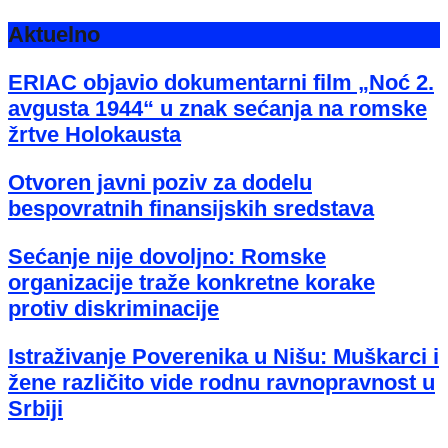
Aktuelno
ERIAC objavio dokumentarni film „Noć 2.
avgusta 1944“ u znak sećanja na romske
žrtve Holokausta
Otvoren javni poziv za dodelu
bespovratnih finansijskih sredstava
Sećanje nije dovoljno: Romske
organizacije traže konkretne korake
protiv diskriminacije
Istraživanje Poverenika u Nišu: Muškarci i
žene različito vide rodnu ravnopravnost u
Srbiji