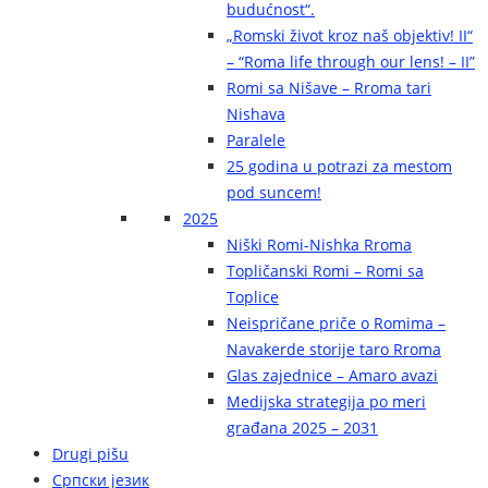
budućnost“.
„Romski život kroz naš objektiv! II“
– “Roma life through our lens! – II”
Romi sa Nišave – Rroma tari
Nishava
Paralele
25 godina u potrazi za mestom
pod suncem!
2025
Niški Romi-Nishka Rroma
Topličanski Romi – Romi sa
Toplice
Neispričane priče o Romima –
Navakerde storije taro Rroma
Glas zajednice – Amaro avazi
Medijska strategija po meri
građana 2025 – 2031
Drugi pišu
Српски језик