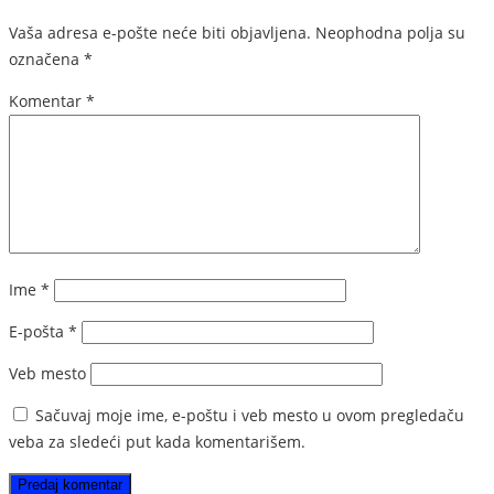
Vaša adresa e-pošte neće biti objavljena.
Neophodna polja su
označena
*
Komentar
*
Ime
*
E-pošta
*
Veb mesto
Sačuvaj moje ime, e-poštu i veb mesto u ovom pregledaču
veba za sledeći put kada komentarišem.