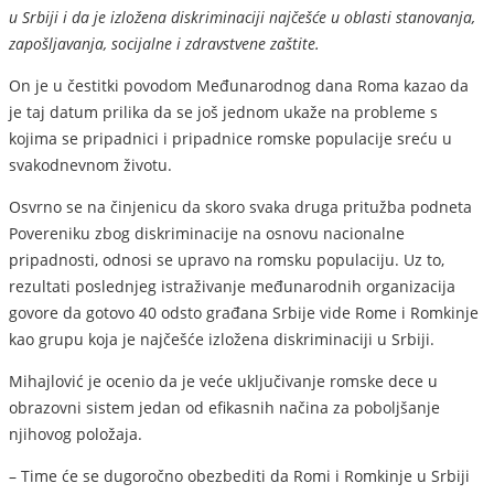
u Srbiji i da je izložena diskriminaciji najčešće u oblasti stanovanja,
zapošljavanja, socijalne i zdravstvene zaštite.
On je u čestitki povodom Međunarodnog dana Roma kazao da
je taj datum prilika da se još jednom ukaže na probleme s
kojima se pripadnici i pripadnice romske populacije sreću u
svakodnevnom životu.
Osvrno se na činjenicu da skoro svaka druga pritužba podneta
Povereniku zbog diskriminacije na osnovu nacionalne
pripadnosti, odnosi se upravo na romsku populaciju. Uz to,
rezultati poslednjeg istraživanje međunarodnih organizacija
govore da gotovo 40 odsto građana Srbije vide Rome i Romkinje
kao grupu koja je najčešće izložena diskriminaciji u Srbiji.
Mihajlović je ocenio da je veće uključivanje romske dece u
obrazovni sistem jedan od efikasnih načina za poboljšanje
njihovog položaja.
– Time će se dugoročno obezbediti da Romi i Romkinje u Srbiji