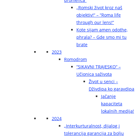
dromenca“
„Romski život kroz naš
objektiv!“ – “Roma life
through our lens!”
Kote sijam amen odothe,
phrala? – Gde smo mi tu
brate
2023
Romodrom
“SIKAVNI TRAJESKO“ –
Učionica saživota
Život u senci –
Dživdipa ko garavdipa
Jačanje
kapaciteta
lokalnih medija!
2024
„Interkurturalnost, dijalog i
tolerancija garancija za bolju