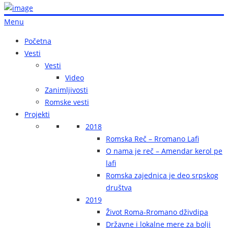
Menu
Početna
Vesti
Vesti
Video
Zanimljivosti
Romske vesti
Projekti
2018
Romska Reč – Rromano Lafi
O nama je reč – Amendar kerol pe
lafi
Romska zajednica je deo srpskog
društva
2019
Život Roma-Rromano dživdipa
Državne i lokalne mere za bolji