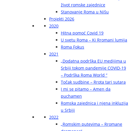
život romske zajednice
Stanovanje Roma u Nišu
Projekti 2026
2020
Hitna pomoć Covid 19
U svetu Roma – Ki Rromani lumija
Roma Fokus
2021
„Dodatna podrška EU medijima u
Srbiji tokom pandemije COVID-19
– Podrška Roma World “
Točak sudbine – Rrota tari sutara
I mi se pitamo – Amen da
puchamen
Romska zajednica i njena inkluzija
u Srbiji
2022
„Romskim putevima – Rromane