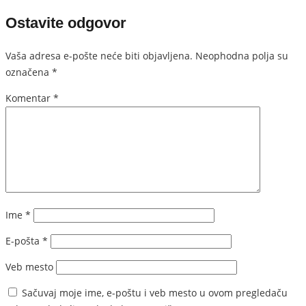
Ostavite odgovor
Vaša adresa e-pošte neće biti objavljena.
Neophodna polja su
označena
*
Komentar
*
Ime
*
E-pošta
*
Veb mesto
Sačuvaj moje ime, e-poštu i veb mesto u ovom pregledaču