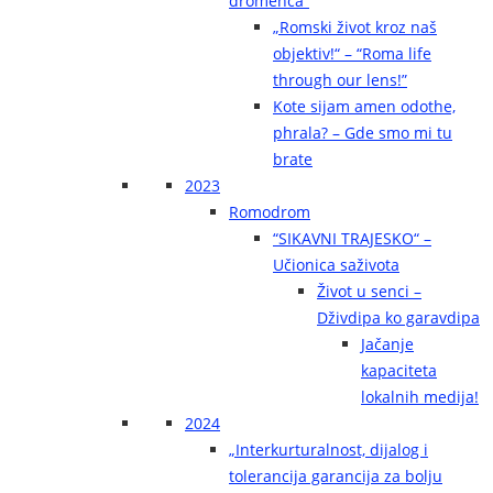
dromenca“
„Romski život kroz naš
objektiv!“ – “Roma life
through our lens!”
Kote sijam amen odothe,
phrala? – Gde smo mi tu
brate
2023
Romodrom
“SIKAVNI TRAJESKO“ –
Učionica saživota
Život u senci –
Dživdipa ko garavdipa
Jačanje
kapaciteta
lokalnih medija!
2024
„Interkurturalnost, dijalog i
tolerancija garancija za bolju