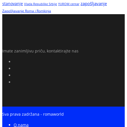
zapošljavanje
stanovanje
Vlada Republike Srbije
YUROM centar
Zapošljavanje Roma i Romkinja
Imate zanimljivu priču, kontaktirajte nas
Sva prava zadržana - romaworld
O nama