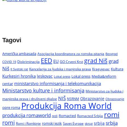
Tagovi
Američka ambasada
Asocijacija koordinatora za romska pitanja
Beograd
EED
grad Niš
grad
EU
Diskriminacija
GO Crveni Krst
COVID 19
Niš
Kultura
Kancelarija za ljudska i manjnska prava
Kragujevac
II Svetski rat
Kurkesiri hronika
leskovac
Media&reform
Lokal press
Lokal press
ministarstvo informisanja i telekomunikacija
centar
Ministarstvo kulture i informisanja
Ministarstvo za ljudska i
NIŠ
Obrazovanje
manjinska prava i društveni dijalog
NSRNM
Obrazovanje
Produkcija Roma World
opre roma
romi
produkcija romaworld
Romacted
Romacted Srbija
redi
romi
srbija
srbija
Romi i Romkinje
romski jezik
Savet Evrope
skrug