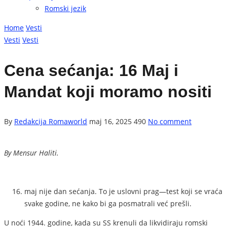
Romski jezik
Home
Vesti
Vesti
Vesti
Cena sećanja: 16 Maj i
Mandat koji moramo nositi
By
Redakcija Romaworld
maj 16, 2025
490
No comment
By Mensur Haliti.
maj nije dan sećanja. To je uslovni prag—test koji se vraća
svake godine, ne kako bi ga posmatrali već prešli.
U noći 1944. godine, kada su SS krenuli da likvidiraju romski