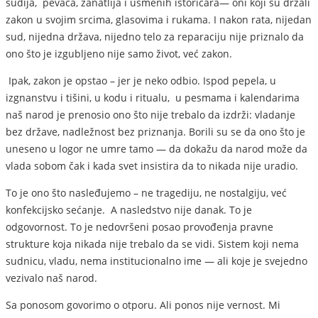
sudija, pevača, zanatlija i usmenih istoričara— oni koji su držali
zakon u svojim srcima, glasovima i rukama. I nakon rata, nijedan
sud, nijedna država, nijedno telo za reparaciju nije priznalo da
ono što je izgubljeno nije samo život, već zakon.
Ipak, zakon je opstao – jer je neko odbio. Ispod pepela, u
izgnanstvu i tišini, u kodu i ritualu, u pesmama i kalendarima
naš narod je prenosio ono što nije trebalo da izdrži: vladanje
bez države, nadležnost bez priznanja. Borili su se da ono što je
uneseno u logor ne umre tamo — da dokažu da narod može da
vlada sobom čak i kada svet insistira da to nikada nije uradio.
To je ono što nasleđujemo – ne tragediju, ne nostalgiju, već
konfekcijsko sećanje. A nasledstvo nije danak. To je
odgovornost. To je nedovršeni posao provođenja pravne
strukture koja nikada nije trebalo da se vidi. Sistem koji nema
sudnicu, vladu, nema institucionalno ime — ali koje je svejedno
vezivalo naš narod.
Sa ponosom govorimo o otporu. Ali ponos nije vernost. Mi