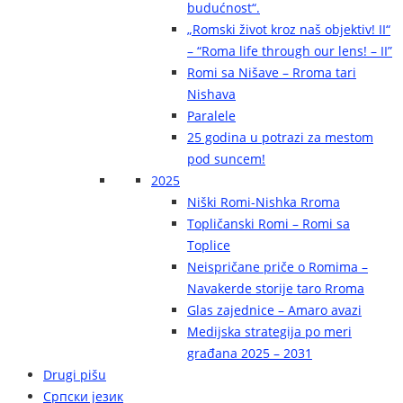
budućnost“.
„Romski život kroz naš objektiv! II“
– “Roma life through our lens! – II”
Romi sa Nišave – Rroma tari
Nishava
Paralele
25 godina u potrazi za mestom
pod suncem!
2025
Niški Romi-Nishka Rroma
Topličanski Romi – Romi sa
Toplice
Neispričane priče o Romima –
Navakerde storije taro Rroma
Glas zajednice – Amaro avazi
Medijska strategija po meri
građana 2025 – 2031
Drugi pišu
Српски језик