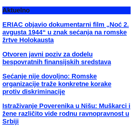
Aktuelno
ERIAC objavio dokumentarni film „Noć 2.
avgusta 1944“ u znak sećanja na romske
žrtve Holokausta
Otvoren javni poziv za dodelu
bespovratnih finansijskih sredstava
Sećanje nije dovoljno: Romske
organizacije traže konkretne korake
protiv diskriminacije
Istraživanje Poverenika u Nišu: Muškarci i
žene različito vide rodnu ravnopravnost u
Srbiji