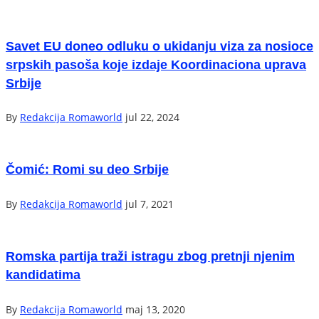
Savet EU doneo odluku o ukidanju viza za nosioce
srpskih pasoša koje izdaje Koordinaciona uprava
Srbije
By
Redakcija Romaworld
jul 22, 2024
Čomić: Romi su deo Srbije
By
Redakcija Romaworld
jul 7, 2021
Romska partija traži istragu zbog pretnji njenim
kandidatima
By
Redakcija Romaworld
maj 13, 2020