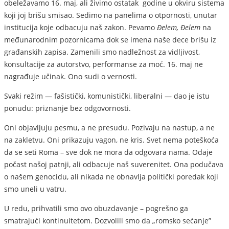
obeležavamo 16. maj, ali živimo ostatak godine u okviru sistema
koji joj brišu smisao. Sedimo na panelima o otpornosti, unutar
institucija koje odbacuju naš zakon. Pevamo
Đelem, Đelem
na
međunarodnim pozornicama dok se imena naše dece brišu iz
građanskih zapisa. Zamenili smo nadležnost za vidljivost,
konsultacije za autorstvo, performanse za moć. 16. maj ne
nagrađuje učinak. Ono sudi o vernosti.
Svaki režim — fašistički, komunistički, liberalni — dao je istu
ponudu: priznanje bez odgovornosti.
Oni objavljuju pesmu, a ne presudu. Pozivaju na nastup, a ne
na zakletvu. Oni prikazuju vagon, ne kris. Svet nema poteškoća
da se seti Roma – sve dok ne mora da odgovara nama. Odaje
počast našoj patnji, ali odbacuje naš suverenitet. Ona podučava
o našem genocidu, ali nikada ne obnavlja politički poredak koji
smo uneli u vatru.
U redu, prihvatili smo ovo obuzdavanje – pogrešno ga
smatrajući kontinuitetom. Dozvolili smo da „romsko sećanje”