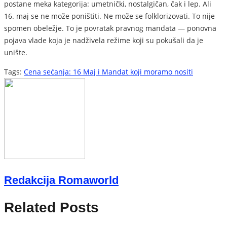
postane meka kategorija: umetnički, nostalgičan, čak i lep. Ali
16. maj se ne može poništiti. Ne može se folklorizovati. To nije
spomen obeležje. To je povratak pravnog mandata — ponovna
pojava vlade koja je nadživela režime koji su pokušali da je
unište.
Tags:
Cena sećanja: 16 Maj i Mandat koji moramo nositi
Redakcija Romaworld
Related Posts