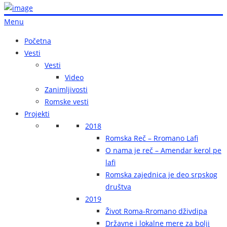
Menu
Početna
Vesti
Vesti
Video
Zanimljivosti
Romske vesti
Projekti
2018
Romska Reč – Rromano Lafi
O nama je reč – Amendar kerol pe
lafi
Romska zajednica je deo srpskog
društva
2019
Život Roma-Rromano dživdipa
Državne i lokalne mere za bolji