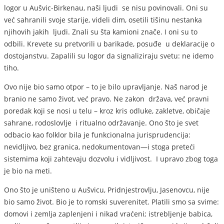
logor u Aušvic-Birkenau, naši ljudi se nisu povinovali. Oni su
već sahranili svoje starije, videli dim, osetili tišinu nestanka
njihovih jakih ljudi. Znali su šta kamioni znače. I oni su to
odbili. Krevete su pretvorili u barikade, posuđe u deklaracije o
dostojanstvu. Zapalili su logor da signaliziraju svetu: ne idemo
tiho.
Ovo nije bio samo otpor – to je bilo upravljanje. Naš narod je
branio ne samo život, već pravo. Ne zakon država, već pravni
poredak koji se nosi u telu – kroz kris odluke, zakletve, običaje
sahrane, rodoslovlje i ritualno održavanje. Ono što je svet
odbacio kao folklor bila je funkcionalna jurisprudencija:
nevidljivo, bez granica, nedokumentovan—i stoga preteći
sistemima koji zahtevaju dozvolu i vidljivost. I upravo zbog toga
je bio na meti.
Ono što je uništeno u Aušvicu, Pridnjestrovlju, Jasenovcu, nije
bio samo život. Bio je to romski suverenitet. Platili smo sa svime:
domovi i zemlja zaplenjeni i nikad vraćeni; istrebljenje babica,