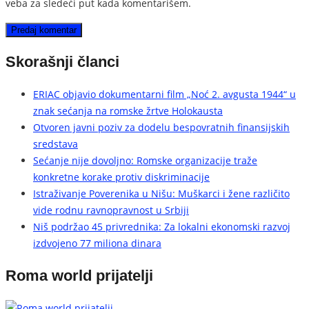
veba za sledeći put kada komentarišem.
Skorašnji članci
ERIAC objavio dokumentarni film „Noć 2. avgusta 1944“ u
znak sećanja na romske žrtve Holokausta
Otvoren javni poziv za dodelu bespovratnih finansijskih
sredstava
Sećanje nije dovoljno: Romske organizacije traže
konkretne korake protiv diskriminacije
Istraživanje Poverenika u Nišu: Muškarci i žene različito
vide rodnu ravnopravnost u Srbiji
Niš podržao 45 privrednika: Za lokalni ekonomski razvoj
izdvojeno 77 miliona dinara
Roma world prijatelji