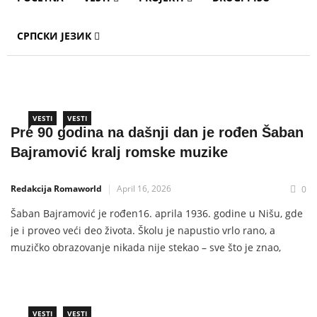
СРПСКИ ЈЕЗИК
VESTI
VESTI
Pre 90 godina na dašnji dan je rođen Šaban
Bajramović kralj romske muzike
Redakcija Romaworld
April 16, 2026
0
Šaban Bajramović je rođen16. aprila 1936. godine u Nišu, gde
je i proveo veći deo života. Školu je napustio vrlo rano, a
muzičko obrazovanje nikada nije stekao – sve što je znao,
naučio je „na sluh“ i iz duše. Snimio je preko 20 albuma i
komponovao oko 700 pesama. Njegov stil je bio
VESTI
VESTI