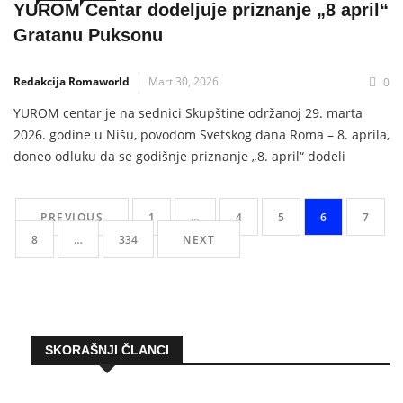
YUROM Centar dodeljuje priznanje „8 april“
Gratanu Puksonu
Redakcija Romaworld
Mart 30, 2026
0
YUROM centar je na sednici Skupštine održanoj 29. marta
2026. godine u Nišu, povodom Svetskog dana Roma – 8. aprila,
doneo odluku da se godišnje priznanje „8. april“ dodeli
Gratanu Puksonu za izuzetan doprinos emancipaciji Roma i
unapređenju njihovog društvenog, političkog i ekonomskog
PREVIOUS
1
…
4
5
6
7
položaja u svetu. Obrazloženje Grattan Puxon je bio glavni
8
…
334
NEXT
organizator Prvog svetskog
SKORAŠNJI ČLANCI