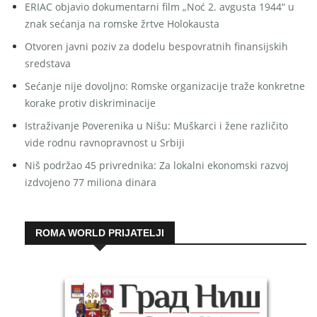
ERIAC objavio dokumentarni film „Noć 2. avgusta 1944“ u
znak sećanja na romske žrtve Holokausta
Otvoren javni poziv za dodelu bespovratnih finansijskih
sredstava
Sećanje nije dovoljno: Romske organizacije traže konkretne
korake protiv diskriminacije
Istraživanje Poverenika u Nišu: Muškarci i žene različito
vide rodnu ravnopravnost u Srbiji
Niš podržao 45 privrednika: Za lokalni ekonomski razvoj
izdvojeno 77 miliona dinara
ROMA WORLD PRIJATELJI