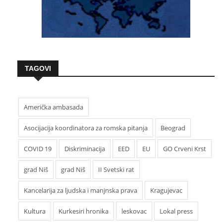
TAGOVI
Američka ambasada
Asocijacija koordinatora za romska pitanja
Beograd
COVID 19
Diskriminacija
EED
EU
GO Crveni Krst
grad Niš
grad Niš
II Svetski rat
Kancelarija za ljudska i manjnska prava
Kragujevac
Kultura
Kurkesiri hronika
leskovac
Lokal press