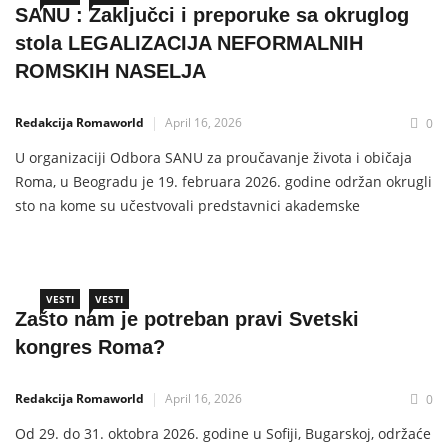
SANU : Zaključci i preporuke sa okruglog
stola LEGALIZACIJA NEFORMALNIH
ROMSKIH NASELJA
Redakcija Romaworld
April 16, 2026
0
U organizaciji Odbora SANU za proučavanje života i običaja
Roma, u Beogradu je 19. februara 2026. godine održan okrugli
sto na kome su učestvovali predstavnici akademske
zajednice, državnih institucija, nezavisnih nacionalnih tela,
jedinica lokalne samouprave, organizacija civilnog društva i
medija. Tokom diskusije učesnici su izneli sledeće zaključke i
preporuke:–
VESTI
VESTI
Zašto nam je potreban pravi Svetski
kongres Roma?
Redakcija Romaworld
April 16, 2026
0
Od 29. do 31. oktobra 2026. godine u Sofiji, Bugarskoj, održaće