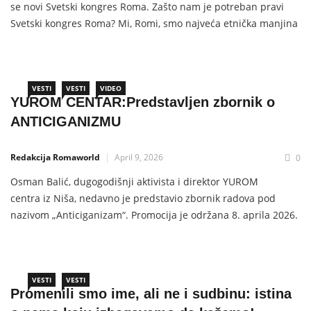
se novi Svetski kongres Roma. Zašto nam je potreban pravi
Svetski kongres Roma? Mi, Romi, smo najveća etnička manjina
u Evropi – preko 10–12 miliona ljudi. I pored toga, ostajemo
najsiromašniji, najdiskriminisaniji i najmanje politički
predstavljeni. Politička i bezbednosna situacija u Evropi je
neizvesna.
VESTI
VESTI
VIDEO
YUROM CENTAR:Predstavljen zbornik o
ANTICIGANIZMU
Redakcija Romaworld
April 9, 2026
0
Osman Balić, dugogodišnji aktivista i direktor YUROM
centra iz Niša, nedavno je predstavio zbornik radova pod
nazivom „Anticiganizam“. Promocija je održana 8. aprila 2026.
godine u Evropskoj kući Niš povodom Svetskog dana Roma
Glavne teze i inicijative iznete povodom ovog zbornika su:
VESTI
VESTI
Promenili smo ime, ali ne i sudbinu: istina