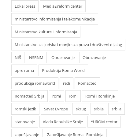
Lokal press
Media&reform centar
ministarstvo informisanja i telekomunikacija
Ministarstvo kulture i informisanja
Ministarstvo za ljudska i manjinska prava i društveni dijalog
NIŠ
NSRNM
Obrazovanje
Obrazovanje
opre roma
Produkcija Roma World
produkcija romaworld
redi
Romacted
Romacted Srbija
romi
romi
Romi i Romkinje
romski jezik
Savet Evrope
skrug
srbija
srbija
stanovanje
Vlada Republike Srbije
YUROM centar
zapošljavanje
Zapošljavanje Roma i Romkinja