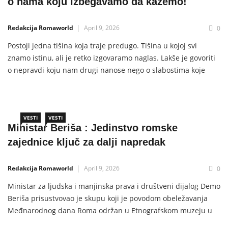
o nama koju izbegavamo da kažemo!
Redakcija Romaworld
April 9, 2026
0
Postoji jedna tišina koja traje predugo. Tišina u kojoj svi
znamo istinu, ali je retko izgovaramo naglas. Lakše je govoriti
o nepravdi koju nam drugi nanose nego o slabostima koje
nosimo u sebi. Lakše je kritikovati sistem nego pogledati
sopstvenu zajednicu i priznati gde smo pogrešili. Istorija
Roma u Evropi jeste istorija progona, poniženja i […]
VESTI
VESTI
Ministar Beriša : Jedinstvo romske
zajednice ključ za dalji napredak
Redakcija Romaworld
April 9, 2026
0
Ministar za ljudska i manjinska prava i društveni dijalog Demo
Beriša prisustvovao je skupu koji je povodom obeležavanja
Međnarodnog dana Roma održan u Etnografskom muzeju u
Beogradu, u organizaciji Udruženja romskih književnika.