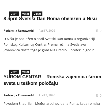
Pozdravljajući prisutne, ministar je istakao značaj
kontinuiranog rada na unapređenju položaja romske
zajednice, naglašavajući da su jedinstvo i
VESTI
VESTI
VIDEO
8 april Svetski Dan Roma obeležen u Nišu
Redakcija Romaworld
April 7, 2026
0
U NIšu je obeležen 8.april Svetski Dan Roma u organizaciji
Romskog Kulturnog Centra. Prema rečima Svetislava
Jovanovića dosta toga je grad Niš uradio u proteklih godinu
dana na pobiljšanju položaja romske zajednice, putem
davanja stipendija srednjoškolcia i studentima ali i
zapošljavanjem visokoobrazovanih Roma i Romkinja. Takođe
je zamenik gradonačelnika Luka Gašević
VESTI
VESTI
YUROM CENTAR – Romska zajednica širom
sveta u teškom položaju
Redakcija Romaworld
April 3, 2026
0
Povodom 8. aprila – Međunarodnog dana Roma, kada romska