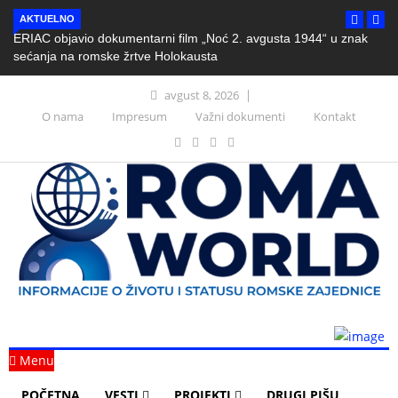
AKTUELNO
ERIAC objavio dokumentarni film „Noć 2. avgusta 1944“ u znak
sećanja na romske žrtve Holokausta
avgust 8, 2026
O nama
Impresum
Važni dokumenti
Kontakt
Menu
POČETNA
VESTI
PROJEKTI
DRUGI PIŠU