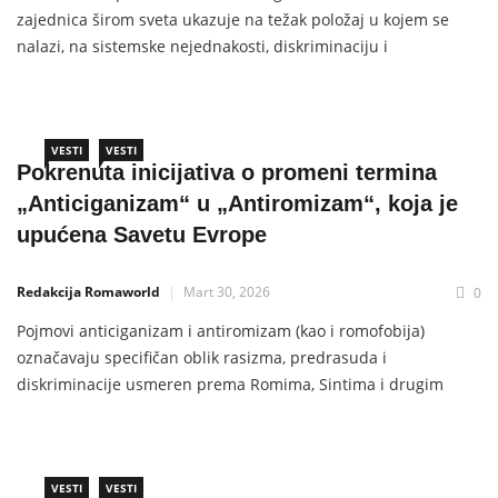
zajednica širom sveta ukazuje na težak položaj u kojem se
nalazi, na sistemske nejednakosti, diskriminaciju i
marginalizaciju, YUROM Centar najavljuje promociju zbornika
radova posvećenog borbi protiv anticiganizma.Promocija
zbornika održaće se u Evropskoj kući u Nišu, u utorak, 8.
aprila 2026. godine, sa početkom u
VESTI
VESTI
Pokrenuta inicijativa o promeni termina
„Anticiganizam“ u „Antiromizam“, koja je
upućena Savetu Evrope
Redakcija Romaworld
Mart 30, 2026
0
Pojmovi anticiganizam i antiromizam (kao i romofobija)
označavaju specifičan oblik rasizma, predrasuda i
diskriminacije usmeren prema Romima, Sintima i drugim
grupama koje se u javnosti često stigmatizuju pod
zajedničkim nazivom „Cigani“ . Anticiganizam: Ovo je
najzastupljeniji termin u međunarodnim institucijama
(poput Saveta Evrope i Evropskog parlamenta) i akademskim
VESTI
VESTI