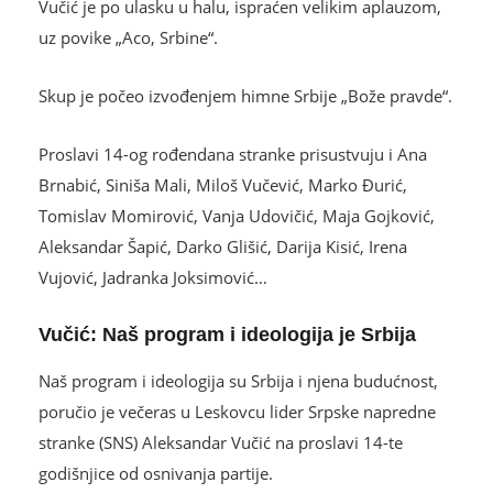
Vučić je po ulasku u halu, ispraćen velikim aplauzom,
uz povike „Aco, Srbine“.
Skup je počeo izvođenjem himne Srbije „Bože pravde“.
Proslavi 14-og rođendana stranke prisustvuju i Ana
Brnabić, Siniša Mali, Miloš Vučević, Marko Ðurić,
Tomislav Momirović, Vanja Udovičić, Maja Gojković,
Aleksandar Šapić, Darko Glišić, Darija Kisić, Irena
Vujović, Jadranka Joksimović…
Vučić: Naš program i ideologija je Srbija
Naš program i ideologija su Srbija i njena budućnost,
poručio je večeras u Leskovcu lider Srpske napredne
stranke (SNS) Aleksandar Vučić na proslavi 14-te
godišnjice od osnivanja partije.