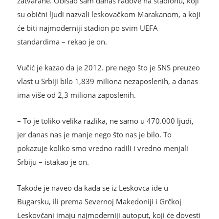
zatvarane. Obišao sam danas radove na stadionu, koji
su obični ljudi nazvali leskovačkom Marakanom, a koji
će biti najmoderniji stadion po svim UEFA
standardima – rekao je on.
Vučić je kazao da je 2012. pre nego što je SNS preuzeo
vlast u Srbiji bilo 1,839 miliona nezaposlenih, a danas
ima više od 2,3 miliona zaposlenih.
– To je toliko velika razlika, ne samo u 470.000 ljudi,
jer danas nas je manje nego što nas je bilo. To
pokazuje koliko smo vredno radili i vredno menjali
Srbiju – istakao je on.
Takođe je naveo da kada se iz Leskovca ide u
Bugarsku, ili prema Severnoj Makedoniji i Grčkoj
Leskovčani imaju najmoderniji autoput, koji će dovesti