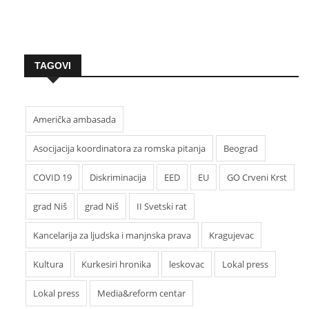
TAGOVI
Američka ambasada
Asocijacija koordinatora za romska pitanja
Beograd
COVID 19
Diskriminacija
EED
EU
GO Crveni Krst
grad Niš
grad Niš
II Svetski rat
Kancelarija za ljudska i manjnska prava
Kragujevac
Kultura
Kurkesiri hronika
leskovac
Lokal press
Lokal press
Media&reform centar