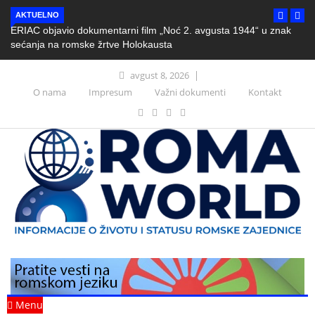
AKTUELNO
ERIAC objavio dokumentarni film „Noć 2. avgusta 1944“ u znak
sećanja na romske žrtve Holokausta
avgust 8, 2026
O nama
Impresum
Važni dokumenti
Kontakt
Menu