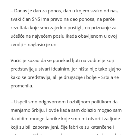
– Danas je dan za ponos, dan u kojem svako od nas,
svaki član SNS ima pravo na deo ponosa, na parče
rezultata koje smo zajedno postigli, na priznanje za
učešće na najvećem poslu ikada obavljenom u ovoj
zemlji – naglasio je on.
Vučić je kazao da se ponekad ljuti na voditelje koji
predstavljaju stvari idealnim, jer ništa nije tako sjajno
kako se predstavlja, ali je drugačije i bolje – Srbija se
promenila.
– Uspeli smo odgovornom i ozbiljnom politikom da
menjamo Srbiju. I ovde kada sam dolazio mogao sam
da vidim mnoge fabrike koje smo mi otvorili za ljude
koji su bili zaboravljeni, čije fabrike su katančene i