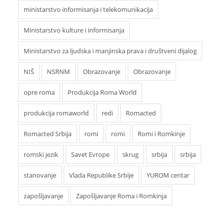
ministarstvo informisanja i telekomunikacija
Ministarstvo kulture i informisanja
Ministarstvo za ljudska i manjinska prava i društveni dijalog
NIŠ
NSRNM
Obrazovanje
Obrazovanje
opre roma
Produkcija Roma World
produkcija romaworld
redi
Romacted
Romacted Srbija
romi
romi
Romi i Romkinje
romski jezik
Savet Evrope
skrug
srbija
srbija
stanovanje
Vlada Republike Srbije
YUROM centar
zapošljavanje
Zapošljavanje Roma i Romkinja