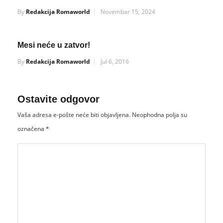
By
Redakcija Romaworld
Novembar 15, 2024
Mesi neće u zatvor!
By
Redakcija Romaworld
Jul 6, 2016
Ostavite odgovor
Vaša adresa e-pošte neće biti objavljena.
Neophodna polja su
označena
*