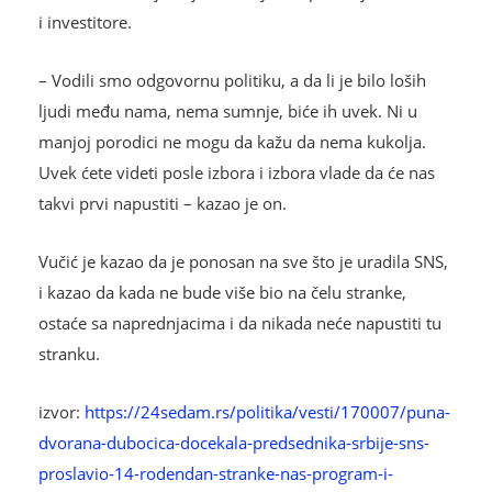
i investitore.
– Vodili smo odgovornu politiku, a da li je bilo loših
ljudi među nama, nema sumnje, biće ih uvek. Ni u
manjoj porodici ne mogu da kažu da nema kukolja.
Uvek ćete videti posle izbora i izbora vlade da će nas
takvi prvi napustiti – kazao je on.
Vučić je kazao da je ponosan na sve što je uradila SNS,
i kazao da kada ne bude više bio na čelu stranke,
ostaće sa naprednjacima i da nikada neće napustiti tu
stranku.
izvor:
https://24sedam.rs/politika/vesti/170007/puna-
dvorana-dubocica-docekala-predsednika-srbije-sns-
proslavio-14-rodendan-stranke-nas-program-i-