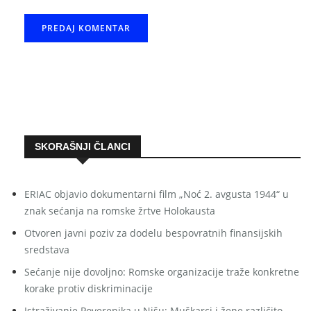
SKORAŠNJI ČLANCI
ERIAC objavio dokumentarni film „Noć 2. avgusta 1944“ u
znak sećanja na romske žrtve Holokausta
Otvoren javni poziv za dodelu bespovratnih finansijskih
sredstava
Sećanje nije dovoljno: Romske organizacije traže konkretne
korake protiv diskriminacije
Istraživanje Poverenika u Nišu: Muškarci i žene različito