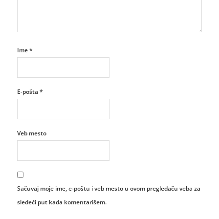
Ime
*
E-pošta
*
Veb mesto
Sačuvaj moje ime, e-poštu i veb mesto u ovom pregledaču veba za
sledeći put kada komentarišem.