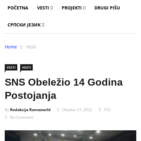
POČETNA
VESTI
PROJEKTI
DRUGI PIŠU
СРПСКИ ЈЕЗИК
Home
Vesti
VESTI
VESTI
SNS Obeležio 14 Godina
Postojanja
By
Redakcija Romaworld
Oktobar 21, 2022
753
No Comment