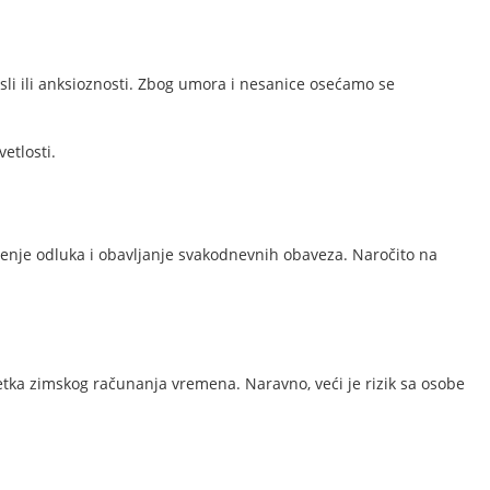
li ili anksioznosti. Zbog umora i nesanice osećamo se
etlosti.
je odluka i obavljanje svakodnevnih obaveza. Naročito na
tka zimskog računanja vremena. Naravno, veći je rizik sa osobe