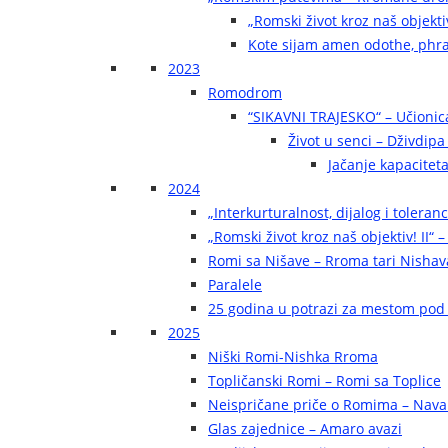
„Romski život kroz naš objekti
Kote sijam amen odothe, phra
2023
Romodrom
“SIKAVNI TRAJESKO“ – Učionic
Život u senci – Dživdip
Jačanje kapaciteta
2024
„Interkurturalnost, dijalog i toleran
„Romski život kroz naš objektiv! II“ –
Romi sa Nišave – Rroma tari Nishav
Paralele
25 godina u potrazi za mestom pod
2025
Niški Romi-Nishka Rroma
Topličanski Romi – Romi sa Toplice
Neispričane priče o Romima – Navak
Glas zajednice – Amaro avazi