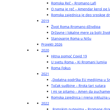
Romska Reč – Rromano Lafi
O nama je reč – Amendar kerol pe la
Romska zajednica je deo srpskog d
2019
Život Roma-Rromano dživdipa
Državne i lokalne mere za bolji živ
Stanovanje Roma u Nišu
Projekti 2026
2020
Hitna pomoć Covid 19
U svetu Roma – Ki Rromani lumija
Roma Fokus
2021
„Dodatna podrška EU medijima u Sr
Točak sudbine – Rrota tari sutara
I mi se pitamo – Amen da puchame
Romska zajednica i njena inkluzija u
2022
„Romskim putevima – Rromane dr