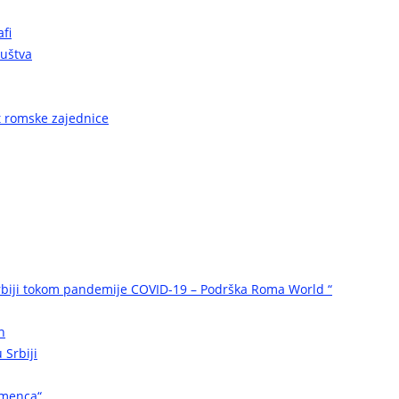
fi
ruštva
ot romske zajednice
biji tokom pandemije COVID-19 – Podrška Roma World “
n
 Srbiji
omenca“