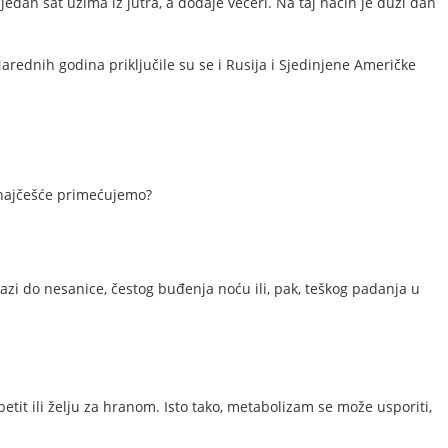
edan sat uzima iz jutra, a dodaje večeri. Na taj način je duži dan
arednih godina priključile su se i Rusija i Sjedinjene Američke
 najčešće primećujemo?
azi do nesanice, čestog buđenja noću ili, pak, teškog padanja u
tit ili želju za hranom. Isto tako, metabolizam se može usporiti,