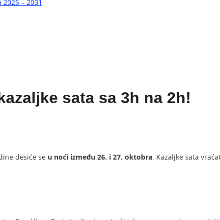
a 2025 – 2031
azaljke sata sa 3h na 2h!
dine desiće se
u noći između 26. i 27. oktobra
. Kazaljke sata vraća