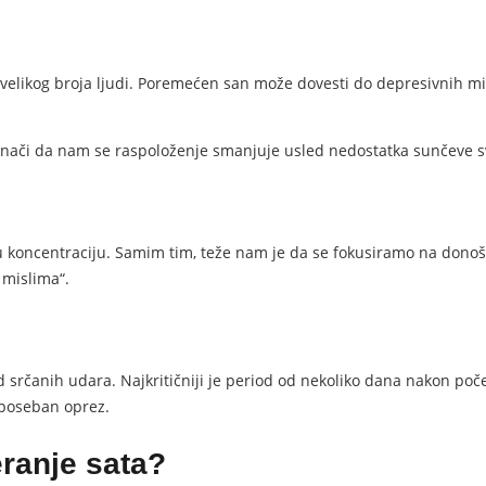
elikog broja ljudi. Poremećen san može dovesti do depresivnih mis
i znači da nam se raspoloženje smanjuje usled nedostatka sunčeve sv
ncentraciju. Samim tim, teže nam je da se fokusiramo na donošen
 mislima“.
rčanih udara. Najkritičniji je period od nekoliko dana nakon poče
 poseban oprez.
ranje sata?