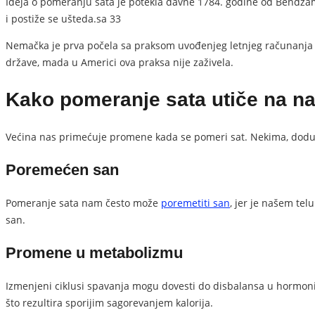
Ideja o pomeranju sata je potekla davne 1784. godine od Bendžamina
i postiže se ušteda.sa 33
Nemačka je prva počela sa praksom uvođenjeg letnjeg računanja vrem
države, mada u Americi ova praksa nije zaživela.
Kako pomeranje sata utiče na na
Većina nas primećuje promene kada se pomeri sat. Nekima, doduše
Poremećen san
Pomeranje sata nam često može
poremetiti san
, jer je našem te
san.
Promene u metabolizmu
Izmenjeni ciklusi spavanja mogu dovesti do disbalansa u hormonima
što rezultira sporijim sagorevanjem kalorija.