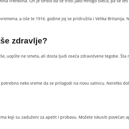
 Frenklina. On je tvrdio da se troši jako mnogo sveća, pa se leti j
ena, a iste te 1916. godine joj se pridružila i Velika Britanija. N
še zdravlje?
, uopšte ne smeta, ali dosta ljudi oseća zdravstvene tegobe. Šta
lu potrebno neko vreme da se prilagodi na novu satnicu. Neretko dol
 koji su zaduženi za apetit i probavu. Možete iskusiti povećan ape