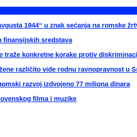
avgusta 1944“ u znak sećanja na romske žr
 finansijskih sredstava
 traže konkretne korake protiv diskriminaci
žene različito vide rodnu ravnopravnost u Sr
nomski razvoj izdvojeno 77 miliona dinara
lovenskog filma i muzike