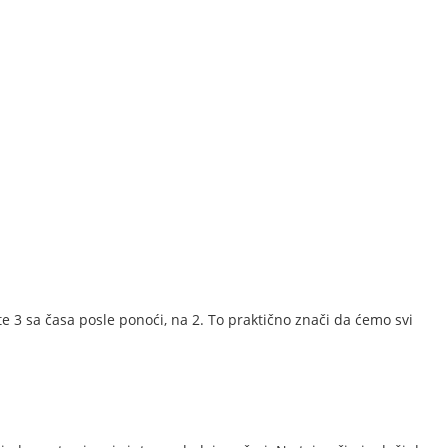
te 3 sa časa posle ponoći, na 2. To praktično znači da ćemo svi