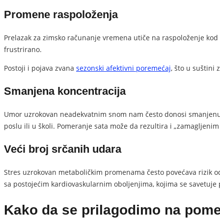
Promene raspoloženja
Prelazak za zimsko računanje vremena utiče na raspoloženje kod v
frustrirano.
Postoji i pojava zvana
sezonski afektivni poremećaj
, što u suštin
Smanjena koncentracija
Umor uzrokovan neadekvatnim snom nam često donosi smanjenu ko
poslu ili u školi. Pomeranje sata može da rezultira i „zamagljenim
Veći broj srčanih udara
Stres uzrokovan metaboličkim promenama često povećava rizik od s
sa postojećim kardiovaskularnim oboljenjima, kojima se savetuje
Kako da se prilagodimo na pome