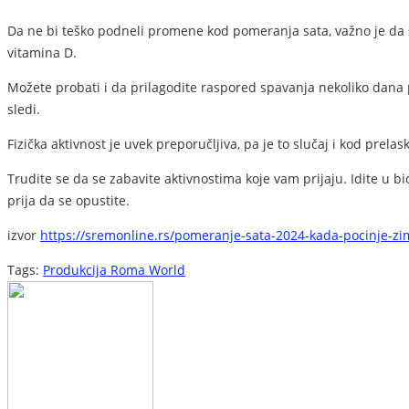
Da ne bi teško podneli promene kod pomeranja sata, važno je da s
vitamina D.
Možete probati i da prilagodite raspored spavanja nekoliko dana 
sledi.
Fizička aktivnost je uvek preporučljiva, pa je to slučaj i kod pre
Trudite se da se zabavite aktivnostima koje vam prijaju. Idite u 
prija da se opustite.
izvor
https://sremonline.rs/pomeranje-sata-2024-kada-pocinje-z
Tags:
Produkcija Roma World