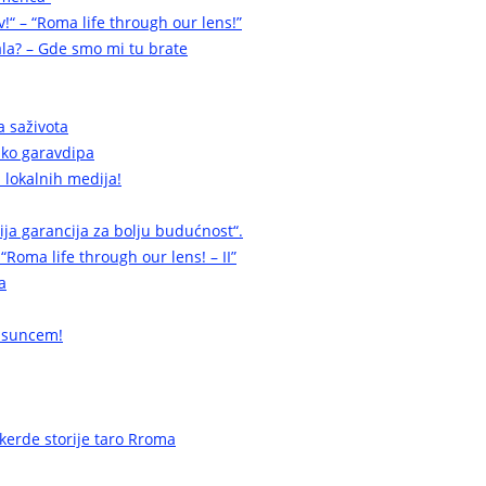
v!“ – “Roma life through our lens!”
la? – Gde smo mi tu brate
a saživota
a ko garavdipa
 lokalnih medija!
cija garancija za bolju budućnost“.
 “Roma life through our lens! – II”
a
 suncem!
erde storije taro Rroma