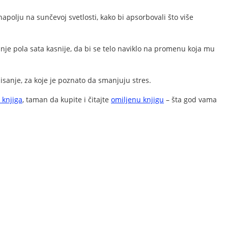
olju na sunčevoj svetlosti, kako bi apsorbovali što više
nje pola sata kasnije, da bi se telo naviklo na promenu koja mu
disanje, za koje je poznato da smanjuju stres.
 knjiga
, taman da kupite i čitajte
omiljenu knjigu
– šta god vama