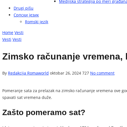
Medijska strategija po meri građan
Drugi pišu
Српски језик
Romski jezik
Home
Vesti
Vesti
Vesti
Zimsko računanje vremena, k
By
Redakcija Romaworld
oktobar 26, 2024
727
No comment
Pomeranje sata za prelazak na zimsko računanje vremena ove go
spavati sat vremena duže.
Zašto pomeramo sat?