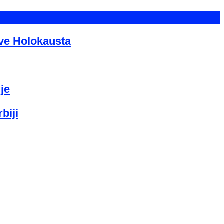
tve Holokausta
je
biji