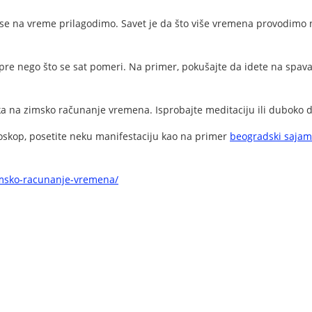
e na vreme prilagodimo. Savet je da što više vremena provodimo nap
pre nego što se sat pomeri. Na primer, pokušajte da idete na spava
laska na zimsko računanje vremena. Isprobajte meditaciju ili duboko 
bioskop, posetite neku manifestaciju kao na primer
beogradski sajam
imsko-racunanje-vremena/