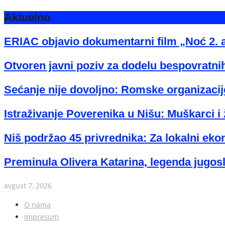
Aktuelno
ERIAC objavio dokumentarni film „Noć 2. 
Otvoren javni poziv za dodelu bespovratnih
Sećanje nije dovoljno: Romske organizacije
Istraživanje Poverenika u Nišu: Muškarci i 
Niš podržao 45 privrednika: Za lokalni eko
Preminula Olivera Katarina, legenda jugos
avgust 7, 2026
O nama
Impresum