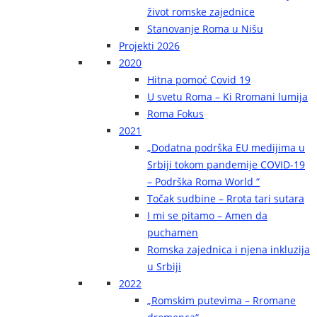
život romske zajednice
Stanovanje Roma u Nišu
Projekti 2026
2020
Hitna pomoć Covid 19
U svetu Roma – Ki Rromani lumija
Roma Fokus
2021
„Dodatna podrška EU medijima u
Srbiji tokom pandemije COVID-19
– Podrška Roma World “
Točak sudbine – Rrota tari sutara
I mi se pitamo – Amen da
puchamen
Romska zajednica i njena inkluzija
u Srbiji
2022
„Romskim putevima – Rromane