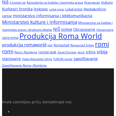
Niš
Kultura
Kancelarija za ljudska i manjnska prava
Kragujevac
II Svetski rat
Kurkesiri hronika
leskovac
Media&reform
Lokal press
Lokal press
ministarstvo informisanja i telekomunikacija
centar
Ministarstvo kulture i informisanja
Ministarstvo za ljudska i
NIŠ
Obrazovanje
manjinska prava i društveni dijalog
NSRNM
Obrazovanje
Produkcija Roma World
opre roma
romi
produkcija romaworld
Romacted
Romacted Srbija
redi
romi
srbija
srbija
Romi i Romkinje
romski jezik
Savet Evrope
skrug
zapošljavanje
stanovanje
Vlada Republike Srbije
YUROM centar
Zapošljavanje Roma i Romkinja
Imate zanimljivu priču, kontaktirajte nas