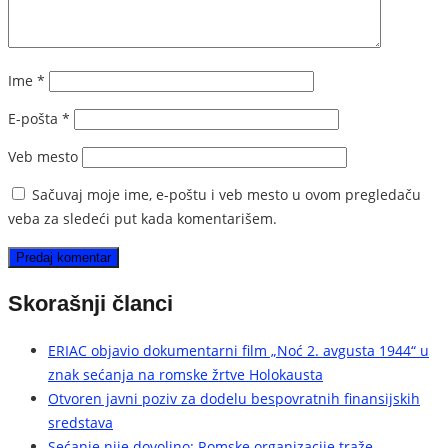
Ime
*
E-pošta
*
Veb mesto
Sačuvaj moje ime, e-poštu i veb mesto u ovom pregledaču
veba za sledeći put kada komentarišem.
Skorašnji članci
ERIAC objavio dokumentarni film „Noć 2. avgusta 1944“ u
znak sećanja na romske žrtve Holokausta
Otvoren javni poziv za dodelu bespovratnih finansijskih
sredstava
Sećanje nije dovoljno: Romske organizacije traže