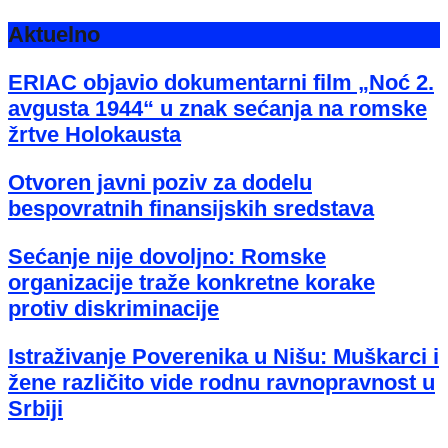
Aktuelno
ERIAC objavio dokumentarni film „Noć 2.
avgusta 1944“ u znak sećanja na romske
žrtve Holokausta
Otvoren javni poziv za dodelu
bespovratnih finansijskih sredstava
Sećanje nije dovoljno: Romske
organizacije traže konkretne korake
protiv diskriminacije
Istraživanje Poverenika u Nišu: Muškarci i
žene različito vide rodnu ravnopravnost u
Srbiji