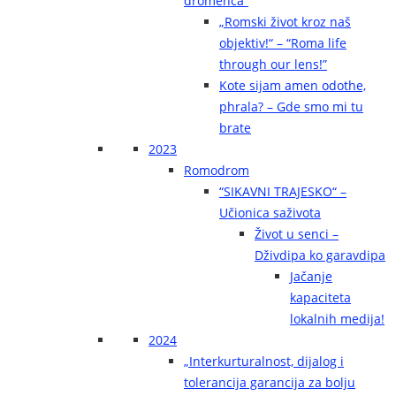
dromenca“
„Romski život kroz naš
objektiv!“ – “Roma life
through our lens!”
Kote sijam amen odothe,
phrala? – Gde smo mi tu
brate
2023
Romodrom
“SIKAVNI TRAJESKO“ –
Učionica saživota
Život u senci –
Dživdipa ko garavdipa
Jačanje
kapaciteta
lokalnih medija!
2024
„Interkurturalnost, dijalog i
tolerancija garancija za bolju