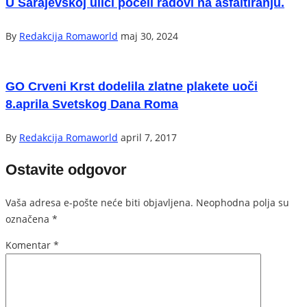
U Sarajevskoj ulici počeli radovi na asfaltiranju.
By
Redakcija Romaworld
maj 30, 2024
GO Crveni Krst dodelila zlatne plakete uoči
8.aprila Svetskog Dana Roma
By
Redakcija Romaworld
april 7, 2017
Ostavite odgovor
Vaša adresa e-pošte neće biti objavljena.
Neophodna polja su
označena
*
Komentar
*