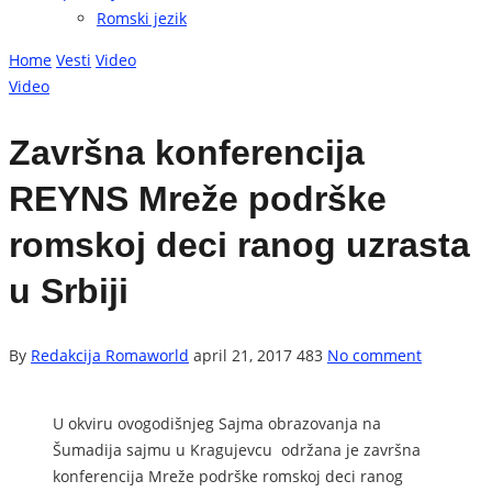
Romski jezik
Home
Vesti
Video
Video
Završna konferencija
REYNS Mreže podrške
romskoj deci ranog uzrasta
u Srbiji
By
Redakcija Romaworld
april 21, 2017
483
No comment
U okviru ovogodišnjeg Sajma obrazovanja na
Šumadija sajmu u Kragujevcu održana je završna
konferencija Mreže podrške romskoj deci ranog