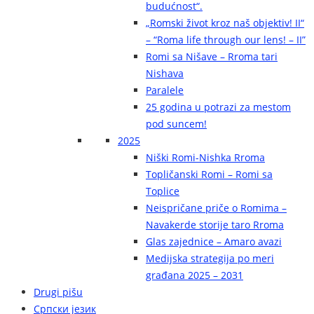
budućnost“.
„Romski život kroz naš objektiv! II“
– “Roma life through our lens! – II”
Romi sa Nišave – Rroma tari
Nishava
Paralele
25 godina u potrazi za mestom
pod suncem!
2025
Niški Romi-Nishka Rroma
Topličanski Romi – Romi sa
Toplice
Neispričane priče o Romima –
Navakerde storije taro Rroma
Glas zajednice – Amaro avazi
Medijska strategija po meri
građana 2025 – 2031
Drugi pišu
Српски језик