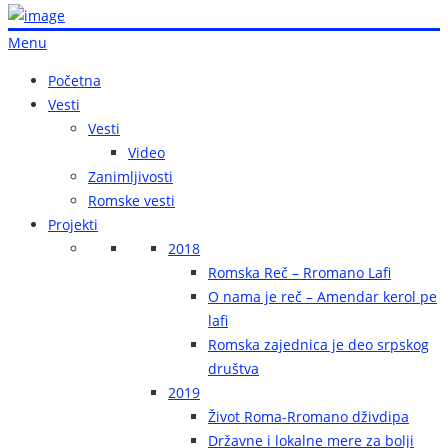
Menu
Početna
Vesti
Vesti
Video
Zanimljivosti
Romske vesti
Projekti
2018
Romska Reč – Rromano Lafi
O nama je reč – Amendar kerol pe
lafi
Romska zajednica je deo srpskog
društva
2019
Život Roma-Rromano dživdipa
Državne i lokalne mere za bolji