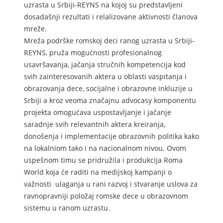
uzrasta u Srbiji-REYNS na kojoj su predstavljeni
dosadašnji rezultati i relalizovane aktivnosti članova
mreže.
Mreža podrške romskoj deci ranog uzrasta u Srbiji-
REYNS, pruža mogućnosti profesionalnog
usavršavanja, jačanja stručnih kompetencija kod
svih zainteresovanih aktera u oblasti vaspitanja i
obrazovanja dece, socijalne i obrazovne inkluzije u
Srbiji a kroz veoma značajnu advocasy komponentu
projekta omogućava uspostavljanje i jačanje
saradnje svih relevantnih aktera kreiranja,
donošenja i implementacije obrazovnih politika kako
na lokalniom tako i na nacionalnom nivou. Ovom
uspešnom timu se pridružila i produkcija Roma
World koja će raditi na medijskoj kampanji o
važnosti ulaganja u rani razvoj i stvaranje uslova za
ravnopravniji položaj romske dece u obrazovnom
sistemu u ranom uzrastu.