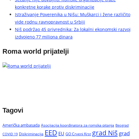
konkretne korake protiv diskriminacije
Istraživanje Poverenika u Nišu: Muškarci i žene različito
vide rodnu ravnopravnost u Srbiji
Niš podržao 45 privrednika: Za lokalni ekonomski razvoj
izdvojeno 77 miliona dinara
Roma world prijatelji
Tagovi
Američka ambasada
Asocijacija koordinatora za romska pitanja
Beograd
EED
grad Niš
grad
EU
Diskriminacija
GO Crveni Krst
COVID 19