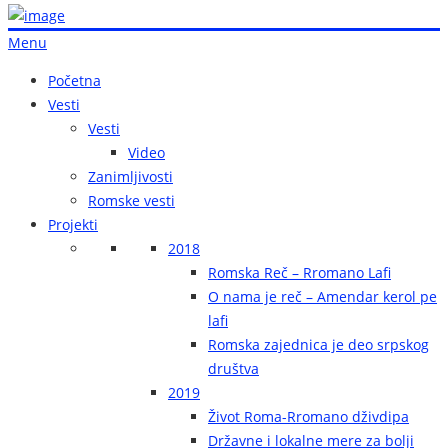
Menu
Početna
Vesti
Vesti
Video
Zanimljivosti
Romske vesti
Projekti
2018
Romska Reč – Rromano Lafi
O nama je reč – Amendar kerol pe
lafi
Romska zajednica je deo srpskog
društva
2019
Život Roma-Rromano dživdipa
Državne i lokalne mere za bolji