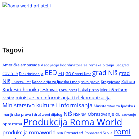
Tagovi
Američka ambasada
Asocijacija koordinatora za romska pitanja
Beograd
EED
grad Niš
grad
EU
Diskriminacija
GO Crveni Krst
COVID 19
Niš
Kultura
Kancelarija za ljudska i manjnska prava
Kragujevac
II Svetski rat
Kurkesiri hronika
leskovac
Media&reform
Lokal press
Lokal press
ministarstvo informisanja i telekomunikacija
centar
Ministarstvo kulture i informisanja
Ministarstvo za ljudska i
NIŠ
Obrazovanje
manjinska prava i društveni dijalog
NSRNM
Obrazovanje
Produkcija Roma World
opre roma
romi
produkcija romaworld
Romacted
Romacted Srbija
redi