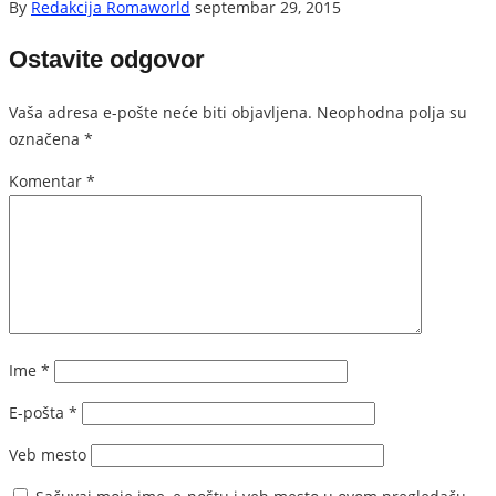
By
Redakcija Romaworld
septembar 29, 2015
Ostavite odgovor
Vaša adresa e-pošte neće biti objavljena.
Neophodna polja su
označena
*
Komentar
*
Ime
*
E-pošta
*
Veb mesto