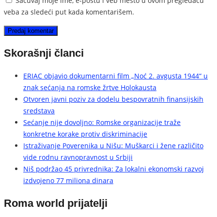
Sačuvaj moje ime, e-poštu i veb mesto u ovom pregledaču
veba za sledeći put kada komentarišem.
Skorašnji članci
ERIAC objavio dokumentarni film „Noć 2. avgusta 1944“ u
znak sećanja na romske žrtve Holokausta
Otvoren javni poziv za dodelu bespovratnih finansijskih
sredstava
Sećanje nije dovoljno: Romske organizacije traže
konkretne korake protiv diskriminacije
Istraživanje Poverenika u Nišu: Muškarci i žene različito
vide rodnu ravnopravnost u Srbiji
Niš podržao 45 privrednika: Za lokalni ekonomski razvoj
izdvojeno 77 miliona dinara
Roma world prijatelji