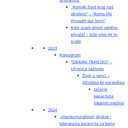
dromenca“
„Romski život kroz naš
objektiv!“ – “Roma life
through our lens!”
Kote sijam amen odothe,
phrala? – Gde smo mi tu
brate
2023
Romodrom
“SIKAVNI TRAJESKO“ –
Učionica saživota
Život u senci –
Dživdipa ko garavdipa
Jačanje
kapaciteta
lokalnih medija!
2024
„Interkurturalnost, dijalog i
tolerancija garancija za bolju