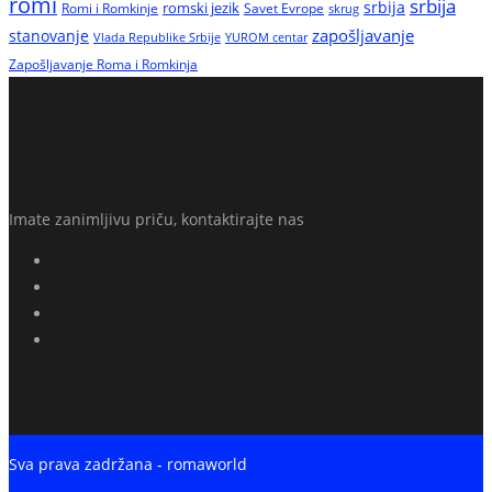
romi
srbija
srbija
Romi i Romkinje
romski jezik
Savet Evrope
skrug
zapošljavanje
stanovanje
Vlada Republike Srbije
YUROM centar
Zapošljavanje Roma i Romkinja
Imate zanimljivu priču, kontaktirajte nas
Sva prava zadržana - romaworld