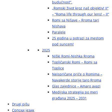
budućnost“.
„Romski život kroz naš objektiv! II“
– “Roma life through our lens! – II”
Romi sa Nišave – Rroma tari
Nishava
Paralele
25 godina u potrazi za mestom
pod suncem!
2025
Niški Romi-Nishka Rroma
Topličanski Romi – Romi sa
Toplice
Neispričane priče o Romima –
Navakerde storije taro Rroma
Glas zajednice – Amaro avazi
Medijska strategija po meri
građana 2025 – 2031
Drugi pišu
Српски језик