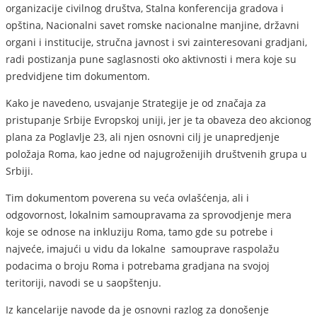
organizacije civilnog društva, Stalna konferencija gradova i
opština, Nacionalni savet romske nacionalne manjine, državni
organi i institucije, stručna javnost i svi zainteresovani gradjani,
radi postizanja pune saglasnosti oko aktivnosti i mera koje su
predvidjene tim dokumentom.
Kako je navedeno, usvajanje Strategije je od značaja za
pristupanje Srbije Evropskoj uniji, jer je ta obaveza deo akcionog
plana za Poglavlje 23, ali njen osnovni cilj je unapredjenje
položaja Roma, kao jedne od najugroženijih društvenih grupa u
Srbiji.
Tim dokumentom poverena su veća ovlašćenja, ali i
odgovornost, lokalnim samoupravama za sprovodjenje mera
koje se odnose na inkluziju Roma, tamo gde su potrebe i
najveće, imajući u vidu da lokalne samouprave raspolažu
podacima o broju Roma i potrebama gradjana na svojoj
teritoriji, navodi se u saopštenju.
Iz kancelarije navode da je osnovni razlog za donošenje