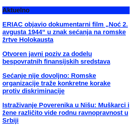
Aktuelno
ERIAC objavio dokumentarni film „Noć 2.
avgusta 1944“ u znak sećanja na romske
žrtve Holokausta
Otvoren javni poziv za dodelu
bespovratnih finansijskih sredstava
Sećanje nije dovoljno: Romske
organizacije traže konkretne korake
protiv diskriminacije
Istraživanje Poverenika u Nišu: Muškarci i
žene različito vide rodnu ravnopravnost u
Srbiji