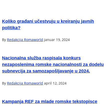
Koliko građani učestvuju u kreiranju javnih
politika?
By
Redakcija Romaworld
januar 19, 2024
Nacionalna služba raspisala konkurs
nezaposlenima romske nacionalnosti za dodelu
subnevcija za samozapošljavanje u 2024.
By
Redakcija Romaworld
april 12, 2024
Kampanja REF za mlade romske tekstopisce