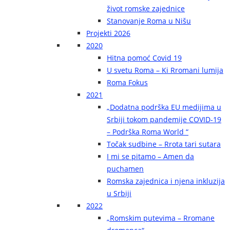
život romske zajednice
Stanovanje Roma u Nišu
Projekti 2026
2020
Hitna pomoć Covid 19
U svetu Roma – Ki Rromani lumija
Roma Fokus
2021
„Dodatna podrška EU medijima u
Srbiji tokom pandemije COVID-19
– Podrška Roma World “
Točak sudbine – Rrota tari sutara
I mi se pitamo – Amen da
puchamen
Romska zajednica i njena inkluzija
u Srbiji
2022
„Romskim putevima – Rromane