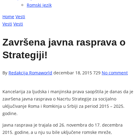
Romski jezik
Home
Vesti
Vesti
Vesti
Završena javna rasprava o
Strategiji!
By
Redakcija Romaworld
decembar 18, 2015
729
No comment
Kancelarija za ljudska i manjinska prava saopštila je danas da je
završena javna rasprava o Nacrtu Strategije za socijalno
uključivanje Roma i Romkinja u Srbiji za period 2015 – 2025.
godine.
Javna rasprava je trajala od 26. novembra do 17. decembra
2015. godine, a u nju su bile uključene romske mreže,