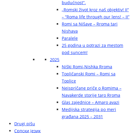
budućnost“.
„Romski život kroz naš objektiv! II“
– “Roma life through our lens! – II”
Romi sa Nišave – Rroma tari
Nishava
Paralele
25 godina u potrazi za mestom
pod suncem!
2025
Niški Romi-Nishka Rroma
Topličanski Romi – Romi sa
Toplice
Neispričane priče o Romima –
Navakerde storije taro Rroma
Glas zajednice – Amaro avazi
Medijska strategija po meri
građana 2025 – 2031
Drugi pišu
Српски језик