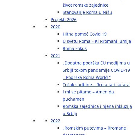
život romske zajednice
Stanovanje Roma u Nišu
Projekti 2026
2020
Hitna pomoć Covid 19
U svetu Roma – Ki Rromani lumija
Roma Fokus
2021
„Dodatna podrška EU medijima u
Srbiji tokom pandemije COVID-19
– Podrška Roma World “
Točak sudbine – Rrota tari sutara
I mi se pitamo – Amen da
puchamen
Romska zajednica i njena inkluzija
u Srbiji
2022
„Romskim putevima – Rromane