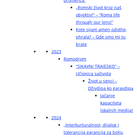
dromenca“
„Romski život kroz naš
objektiv!“ – “Roma life
through our lens!”
Kote sijam amen odothe,
phrala? – Gde smo mi tu
brate
2023
Romodrom
“SIKAVNI TRAJESKO“ –
Učionica saživota
Život u senci –
Dživdipa ko garavdipa
Jačanje
kapaciteta
lokalnih medija!
2024
„Interkurturalnost, dijalog i
tolerancija garancija za bolju