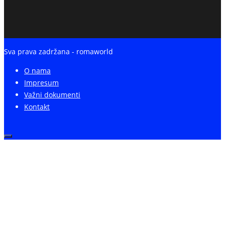
Sva prava zadržana - romaworld
O nama
Impresum
Važni dokumenti
Kontakt