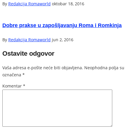
By
Redakcija Romaworld
oktobar 18, 2016
Dobre prakse u zapošljavanju Roma i Romkinja
By
Redakcija Romaworld
jun 2, 2016
Ostavite odgovor
Vaša adresa e-pošte neće biti objavljena.
Neophodna polja su
označena
*
Komentar
*