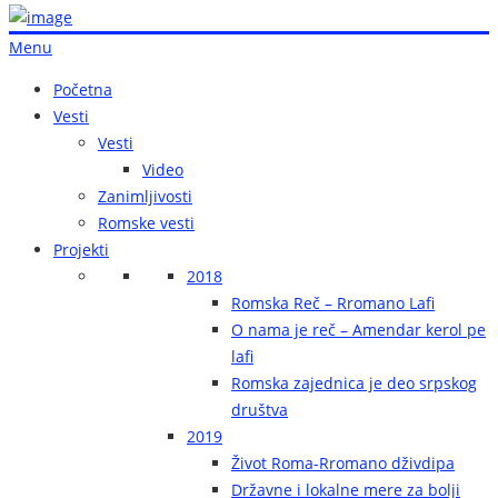
Menu
Početna
Vesti
Vesti
Video
Zanimljivosti
Romske vesti
Projekti
2018
Romska Reč – Rromano Lafi
O nama je reč – Amendar kerol pe
lafi
Romska zajednica je deo srpskog
društva
2019
Život Roma-Rromano dživdipa
Državne i lokalne mere za bolji