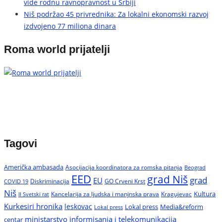
vide rodnu ravnopravnost u Srbiji
Niš podržao 45 privrednika: Za lokalni ekonomski razvoj
izdvojeno 77 miliona dinara
Roma world prijatelji
Tagovi
Američka ambasada
Asocijacija koordinatora za romska pitanja
Beograd
EED
grad Niš
grad
EU
Diskriminacija
GO Crveni Krst
COVID 19
Niš
Kultura
Kancelarija za ljudska i manjnska prava
Kragujevac
II Svetski rat
Kurkesiri hronika
leskovac
Media&reform
Lokal press
Lokal press
ministarstvo informisanja i telekomunikacija
centar