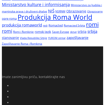
Ministarstvo kulture i informisanja
Ministarstvo za ljudska i
NIŠ
Obrazovanje
manjinska prava i društveni dijalog
NSRNM
Obrazovanje
Produkcija Roma World
opre roma
romi
produkcija romaworld
Romacted
Romacted Srbija
redi
romi
srbija
srbija
Romi i Romkinje
romski jezik
Savet Evrope
skrug
zapošljavanje
stanovanje
Vlada Republike Srbije
YUROM centar
Zapošljavanje Roma i Romkinja
Imate zanimljivu priču, kontaktirajte nas