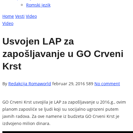
Romski jezik
Home
Vesti
Video
Video
Usvojen LAP za
zapošljavanje u GO Crveni
Krst
By
Redakcija Romaworld
februar 29, 2016
589
No comment
GO Crveni Krst usvojila je LAP za zapošljavanje u 2016.g., ovim
planom zaposliće se ljudi koji su socijalno ugrozeni putem
javnih radova. Za ove namene iz budzeta GO Crveni Krst je
izdvojeno milion dinara.