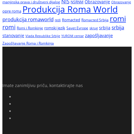
NIŠ
Obrazovanje
manjinska prava i društveni dijalog
NSRNM
Obrazovanje
Produkcija Roma World
opre roma
romi
produkcija romaworld
Romacted
Romacted Srbija
redi
romi
srbija
srbija
Romi i Romkinje
romski jezik
Savet Evrope
skrug
zapošljavanje
stanovanje
Vlada Republike Srbije
YUROM centar
Zapošljavanje Roma i Romkinja
Imate zanimljivu priču, kontaktirajte nas