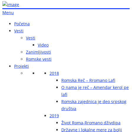
Menu
Početna
Vesti
Vesti
Video
Zanimljivosti
Romske vesti
Projekti
2018
Romska Reč – Rromano Lafi
O nama je reč – Amendar kerol pe
lafi
Romska zajednica je deo srpskog
društva
2019
Život Roma-Rromano dživdipa
Državne i lokalne mere za bolji