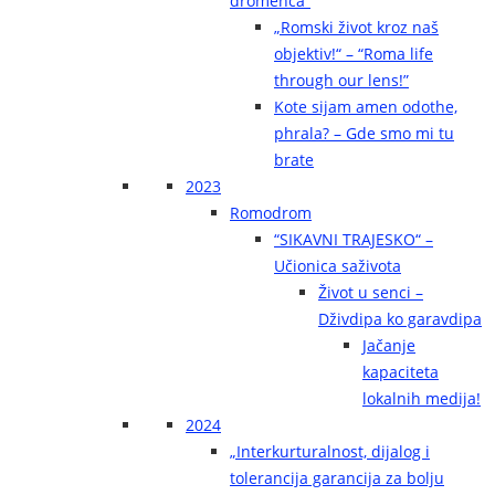
dromenca“
„Romski život kroz naš
objektiv!“ – “Roma life
through our lens!”
Kote sijam amen odothe,
phrala? – Gde smo mi tu
brate
2023
Romodrom
“SIKAVNI TRAJESKO“ –
Učionica saživota
Život u senci –
Dživdipa ko garavdipa
Jačanje
kapaciteta
lokalnih medija!
2024
„Interkurturalnost, dijalog i
tolerancija garancija za bolju