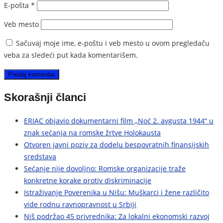
E-pošta
*
Veb mesto
Sačuvaj moje ime, e-poštu i veb mesto u ovom pregledaču
veba za sledeći put kada komentarišem.
Skorašnji članci
ERIAC objavio dokumentarni film „Noć 2. avgusta 1944“ u
znak sećanja na romske žrtve Holokausta
Otvoren javni poziv za dodelu bespovratnih finansijskih
sredstava
Sećanje nije dovoljno: Romske organizacije traže
konkretne korake protiv diskriminacije
Istraživanje Poverenika u Nišu: Muškarci i žene različito
vide rodnu ravnopravnost u Srbiji
Niš podržao 45 privrednika: Za lokalni ekonomski razvoj