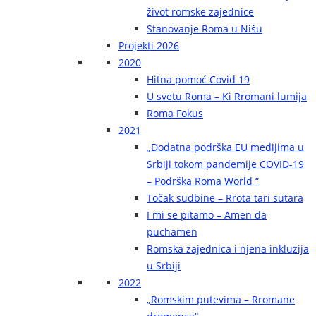
život romske zajednice
Stanovanje Roma u Nišu
Projekti 2026
2020
Hitna pomoć Covid 19
U svetu Roma – Ki Rromani lumija
Roma Fokus
2021
„Dodatna podrška EU medijima u
Srbiji tokom pandemije COVID-19
– Podrška Roma World “
Točak sudbine – Rrota tari sutara
I mi se pitamo – Amen da
puchamen
Romska zajednica i njena inkluzija
u Srbiji
2022
„Romskim putevima – Rromane