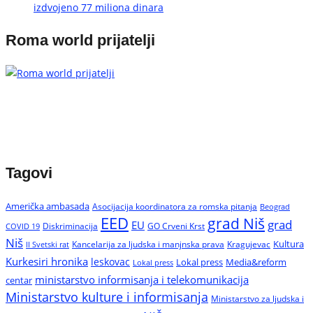
izdvojeno 77 miliona dinara
Roma world prijatelji
Tagovi
Američka ambasada
Asocijacija koordinatora za romska pitanja
Beograd
EED
grad Niš
grad
EU
Diskriminacija
GO Crveni Krst
COVID 19
Niš
Kultura
Kancelarija za ljudska i manjnska prava
Kragujevac
II Svetski rat
Kurkesiri hronika
leskovac
Media&reform
Lokal press
Lokal press
ministarstvo informisanja i telekomunikacija
centar
Ministarstvo kulture i informisanja
Ministarstvo za ljudska i