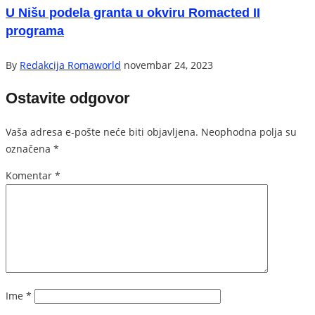
U Nišu podela granta u okviru Romacted II
programa
By
Redakcija Romaworld
novembar 24, 2023
Ostavite odgovor
Vaša adresa e-pošte neće biti objavljena.
Neophodna polja su
označena
*
Komentar
*
Ime
*