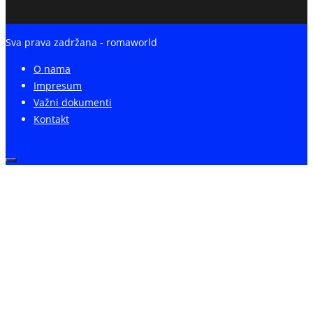
Sva prava zadržana - romaworld
O nama
Impresum
Važni dokumenti
Kontakt