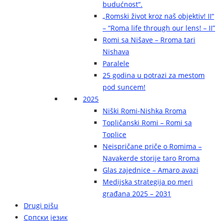
budućnost“.
„Romski život kroz naš objektiv! II“
– “Roma life through our lens! – II”
Romi sa Nišave – Rroma tari
Nishava
Paralele
25 godina u potrazi za mestom
pod suncem!
2025
Niški Romi-Nishka Rroma
Topličanski Romi – Romi sa
Toplice
Neispričane priče o Romima –
Navakerde storije taro Rroma
Glas zajednice – Amaro avazi
Medijska strategija po meri
građana 2025 – 2031
Drugi pišu
Српски језик