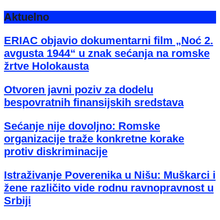
Aktuelno
ERIAC objavio dokumentarni film „Noć 2.
avgusta 1944“ u znak sećanja na romske
žrtve Holokausta
Otvoren javni poziv za dodelu
bespovratnih finansijskih sredstava
Sećanje nije dovoljno: Romske
organizacije traže konkretne korake
protiv diskriminacije
Istraživanje Poverenika u Nišu: Muškarci i
žene različito vide rodnu ravnopravnost u
Srbiji