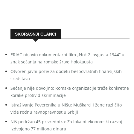
SKORAŠNJI ČLANCI
ERIAC objavio dokumentarni film „Noć 2. avgusta 1944“ u
znak sećanja na romske žrtve Holokausta
Otvoren javni poziv za dodelu bespovratnih finansijskih
sredstava
Sećanje nije dovoljno: Romske organizacije traže konkretne
korake protiv diskriminacije
Istraživanje Poverenika u Nišu: Muškarci i žene različito
vide rodnu ravnopravnost u Srbiji
Niš podržao 45 privrednika: Za lokalni ekonomski razvoj
izdvojeno 77 miliona dinara