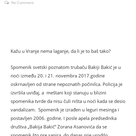
No Comment
Kažu u Vranje nema laganje, da li je to baš tako?
Spomenik svetski poznatom trubaču Bakiji Bakić je u
noći između 20. i 21. novembra 2017.godine
oskrnavljen od strane nepoznatih počinilca. Policija je
izvršila uviđaj, a meštani koji stanuju u blizini
spomenika tvrde da nisu čuli ništa u noći kada se desio
vandalizam. Spomenik je izrađen u leguri mesinga i
postavljen 2006. godine. I posle apela predsednika
društva „Bakija Bakić“ Zorana Asanovića da se
spomenik što pre sanira, do danas nije urodilo