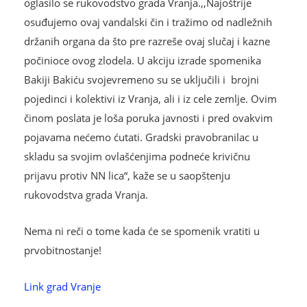
oglasilo se rukovodstvo grada Vranja.,,Najoštrije
osuđujemo ovaj vandalski čin i tražimo od nadležnih
držanih organa da što pre razreše ovaj slučaj i kazne
počinioce ovog zlodela. U akciju izrade spomenika
Bakiji Bakiću svojevremeno su se uključili i brojni
pojedinci i kolektivi iz Vranja, ali i iz cele zemlje. Ovim
činom poslata je loša poruka javnosti i pred ovakvim
pojavama nećemo ćutati. Gradski pravobranilac u
skladu sa svojim ovlašćenjima podneće krivičnu
prijavu protiv NN lica“, kaže se u saopštenju
rukovodstva grada Vranja.
Nema ni reči o tome kada će se spomenik vratiti u
prvobitnostanje!
Link grad Vranje