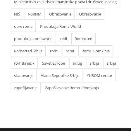
Ministarstvo za ljudska i manjinska prava i društveni dijalog
NIŠ
NSRNM
Obrazovanje
Obrazovanje
opre roma
Produkcija Roma World
produkcija romaworld
redi
Romacted
Romacted Srbija
romi
romi
Romi i Romkinje
romski jezik
Savet Evrope
skrug
srbija
srbija
stanovanje
Vlada Republike Srbije
YUROM centar
zapošljavanje
Zapošljavanje Roma i Romkinja