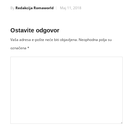
By
Redakcija Romaworld
Maj 11, 2018
Ostavite odgovor
Vaša adresa e-pošte neće biti objavljena.
Neophodna polja su
označena
*