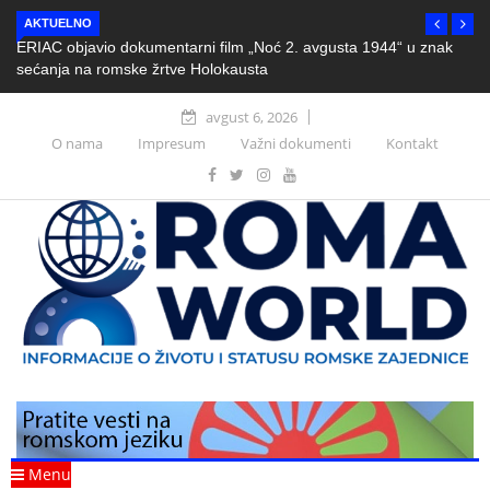
AKTUELNO
ERIAC objavio dokumentarni film „Noć 2. avgusta 1944“ u znak
sećanja na romske žrtve Holokausta
avgust 6, 2026
O nama
Impresum
Važni dokumenti
Kontakt
Menu