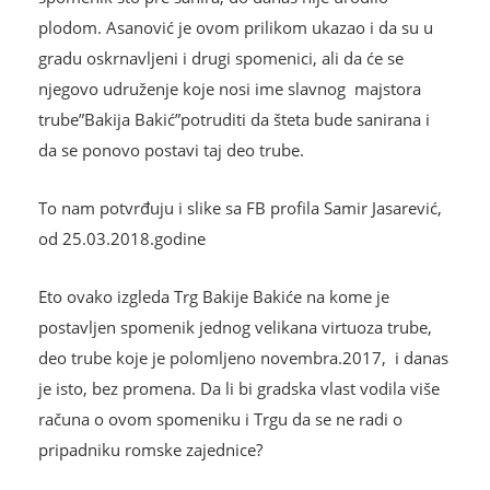
plodom. Asanović je ovom prilikom ukazao i da su u
gradu oskrnavljeni i drugi spomenici, ali da će se
njegovo udruženje koje nosi ime slavnog majstora
trube”Bakija Bakić”potruditi da šteta bude sanirana i
da se ponovo postavi taj deo trube.
To nam potvrđuju i slike sa FB profila Samir Jasarević,
od 25.03.2018.godine
Eto ovako izgleda Trg Bakije Bakiće na kome je
postavljen spomenik jednog velikana virtuoza trube,
deo trube koje je polomljeno novembra.2017, i danas
je isto, bez promena. Da li bi gradska vlast vodila više
računa o ovom spomeniku i Trgu da se ne radi o
pripadniku romske zajednice?