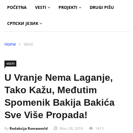
POČETNA
VESTI
PROJEKTI
DRUGI PIŠU
СРПСКИ ЈЕЗИК
Home
Vesti
VESTI
U Vranje Nema Laganje,
Tako Kažu, Međutim
Spomenik Bakija Bakića
Sve Više Propada!
By
Redakcija Romaworld
Mart 28, 2018
1413