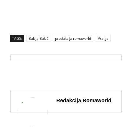
TAGS:
Bakija Bakić
produkcija romaworld
Vranje
Redakcija Romaworld