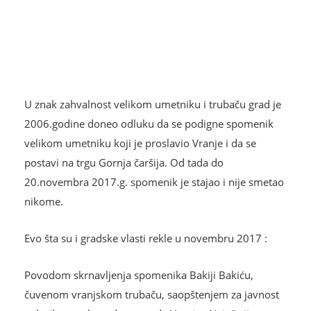
U znak zahvalnost velikom umetniku i trubaču grad je
2006.godine doneo odluku da se podigne spomenik
velikom umetniku koji je proslavio Vranje i da se
postavi na trgu Gornja čaršija. Od tada do
20.novembra 2017.g. spomenik je stajao i nije smetao
nikome.
Evo šta su i gradske vlasti rekle u novembru 2017 :
Povodom skrnavljenja spomenika Bakiji Bakiću,
čuvenom vranjskom trubaču, saopštenjem za javnost