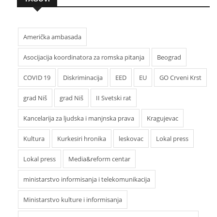
Američka ambasada
Asocijacija koordinatora za romska pitanja
Beograd
COVID 19
Diskriminacija
EED
EU
GO Crveni Krst
grad Niš
grad Niš
II Svetski rat
Kancelarija za ljudska i manjnska prava
Kragujevac
Kultura
Kurkesiri hronika
leskovac
Lokal press
Lokal press
Media&reform centar
ministarstvo informisanja i telekomunikacija
Ministarstvo kulture i informisanja