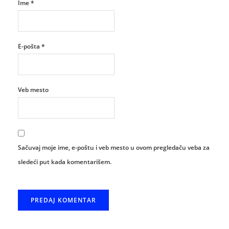
Ime
*
E-pošta
*
Veb mesto
Sačuvaj moje ime, e-poštu i veb mesto u ovom pregledaču veba za
sledeći put kada komentarišem.