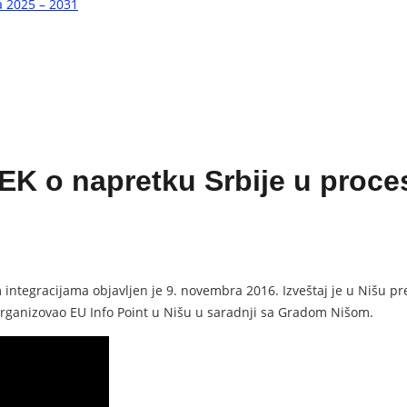
a 2025 – 2031
 EK o napretku Srbije u proce
 integracijama objavljen je 9. novembra 2016. Izveštaj je u Nišu p
 organizovao EU Info Point u Nišu u saradnji sa Gradom Nišom.