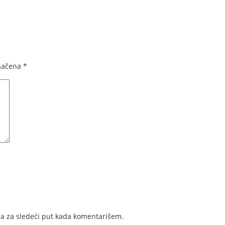
načena
*
a za sledeći put kada komentarišem.