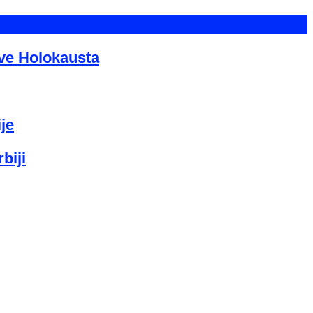
tve Holokausta
je
biji