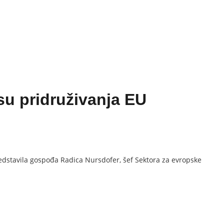
su pridruživanja EU
redstavila gospođa Radica Nursdofer, šef Sektora za evropske