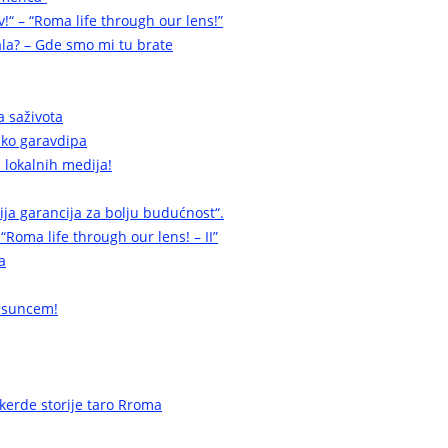
v!“ – “Roma life through our lens!”
la? – Gde smo mi tu brate
a saživota
a ko garavdipa
 lokalnih medija!
cija garancija za bolju budućnost“.
 “Roma life through our lens! – II”
a
 suncem!
erde storije taro Rroma