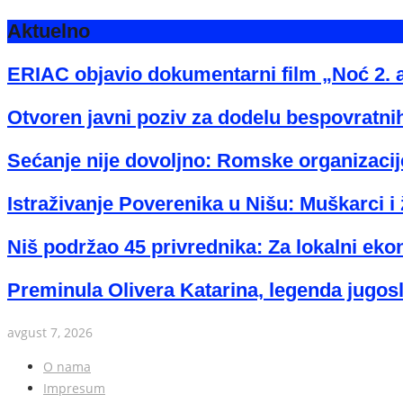
Aktuelno
ERIAC objavio dokumentarni film „Noć 2. 
Otvoren javni poziv za dodelu bespovratnih
Sećanje nije dovoljno: Romske organizacije
Istraživanje Poverenika u Nišu: Muškarci i 
Niš podržao 45 privrednika: Za lokalni eko
Preminula Olivera Katarina, legenda jugos
avgust 7, 2026
O nama
Impresum