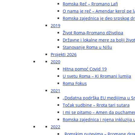
Romska Reč – Rromano Lafi
O nama je reč – Amendar kerol pe la
Romska zajednica je deo srpskog d
2019
Život Roma-Rromano dživdipa
Državne i lokalne mere za bolji živ
Stanovanje Roma u Nišu
Projekti 2026
2020
Hitna pomoć Covid 19
U svetu Roma – Ki Rromani lumija
Roma Fokus
2021
„Dodatna podrška EU medijima u Sr
Točak sudbine – Rrota tari sutara
I mi se pitamo – Amen da puchame
Romska zajednica i njena inkluzija u
2022
„Romskim putevima – Rromane dr