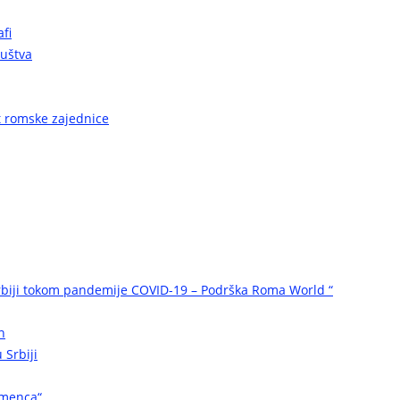
fi
ruštva
ot romske zajednice
biji tokom pandemije COVID-19 – Podrška Roma World “
n
 Srbiji
omenca“