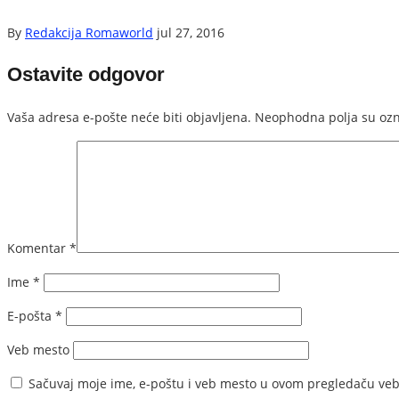
By
Redakcija Romaworld
jul 27, 2016
Ostavite odgovor
Vaša adresa e-pošte neće biti objavljena.
Neophodna polja su oz
Komentar
*
Ime
*
E-pošta
*
Veb mesto
Sačuvaj moje ime, e-poštu i veb mesto u ovom pregledaču veb