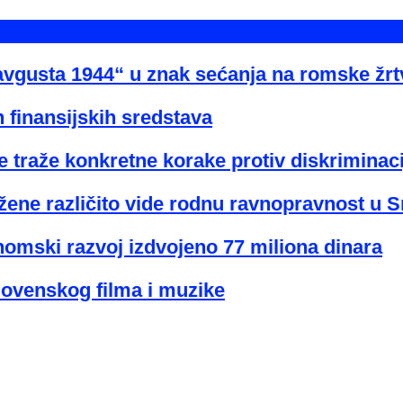
avgusta 1944“ u znak sećanja na romske žr
 finansijskih sredstava
 traže konkretne korake protiv diskriminaci
žene različito vide rodnu ravnopravnost u Sr
nomski razvoj izdvojeno 77 miliona dinara
lovenskog filma i muzike