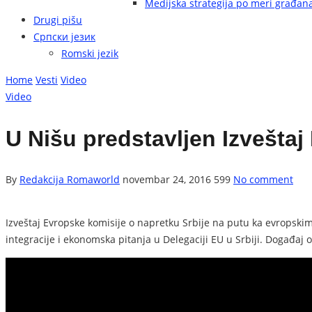
Medijska strategija po meri građan
Drugi pišu
Српски језик
Romski jezik
Home
Vesti
Video
Video
U Nišu predstavljen Izveštaj
By
Redakcija Romaworld
novembar 24, 2016
599
No comment
Izveštaj Evropske komisije o napretku Srbije na putu ka evropskim
integracije i ekonomska pitanja u Delegaciji EU u Srbiji. Događaj