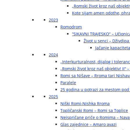
„Romski život kroz naš objekti
Kote sijam amen odothe, phra
2023
Romodrom
“SIKAVNI TRAJESKO“ – Učionic
Život u senci – Dživdip
Jačanje kapaciteta
2024
„Interkurturalnost, dijalog i toleran
„Romski život kroz naš objektiv! II“ –
Romi sa Nišave – Rroma tari Nishav
Paralele
25 godina u potrazi za mestom pod
2025
Niški Romi-Nishka Rroma
Topličanski Romi – Romi sa Toplice
Neispričane priče o Romima – Navak
Glas zajednice – Amaro avazi